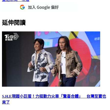
重點新聞一次看
延伸閱讀
S.H.E現蹤小巨蛋！力挺動力火車「驚喜合體」 台灣至寶也
來了