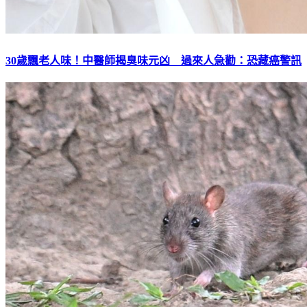
30歲飄老人味！中醫師揭臭味元凶 過來人急勸：恐藏癌警訊