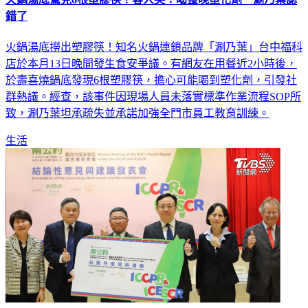
火鍋湯底驚見6根塑膠筷！客人哭：喝整晚塑化劑 涮乃葉認
錯了
火鍋湯底撈出塑膠筷！知名火鍋連鎖品牌「涮乃葉」台中福科
店於本月13日晚間發生食安爭議。有網友在用餐近2小時後，
於壽喜燒鍋底發現6根塑膠筷，擔心可能喝到塑化劑，引發社
群熱議。經查，該事件因現場人員未落實標準作業流程SOP所
致，涮乃葉坦承疏失並承諾加強全門市員工教育訓練。
生活