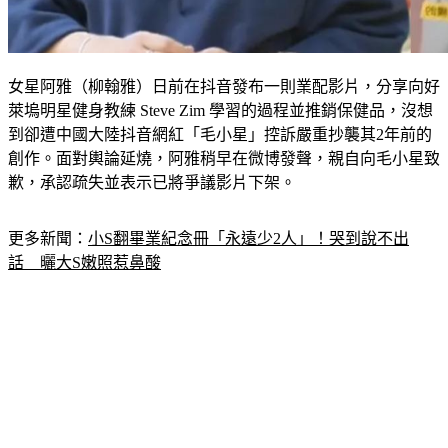
女星阿雅（柳翰雅）日前在抖音發布一則業配影片，分享向好
萊塢明星健身教練 Steve Zim 學習的過程並推銷保健品，沒想
到卻遭中國大陸抖音網紅「毛小星」控訴嚴重抄襲其2年前的
創作。面對輿論延燒，阿雅稍早在微博發聲，親自向毛小星致
歉，承認疏失並表示已將爭議影片下架。
更多新聞：
小S翻畢業紀念冊「永遠少2人」！哭到說不出
話　曬大S嫩照惹鼻酸