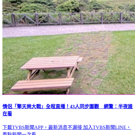
情侶「擎天崗大戰」全程直播！43人同步圍觀 網驚：半夜誰
在看
下載TVBS新聞APP，最新消息不漏接
加入TVBS新聞LINE，