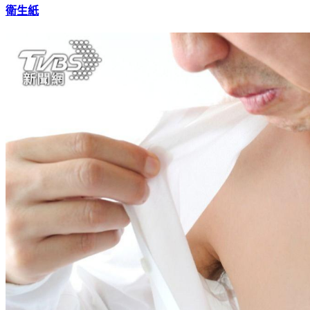
工紙雙雄「正隆漲10%、永豐餘調整訂單」 專家：下個恐漲
衛生紙