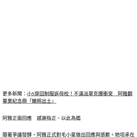
更多新聞：
小S穿回制服返母校！不滿派翠克爆衝突　阿雅翻
畢業紀念冊「嫩照出土」
阿雅正面回應　感謝指正、以此為鑑