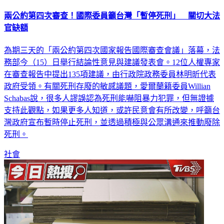
兩公約第四次審查！國際委員籲台灣「暫停死刑」 關切大法
官缺額
為期三天的「兩公約第四次國家報告國際審查會議」落幕，法
務部今（15）日舉行結論性意見與建議發表會。12位人權專家
在審查報告中提出135項建議，由行政院政務委員林明昕代表
政府受領。有關死刑存廢的敏感議題，愛爾蘭籍委員Willian
Schabas說，很多人謬誤認為死刑能嚇阻暴力犯罪，但無證據
支持此觀點，如果更多人知道，或許民意會有所改變，呼籲台
灣政府宣布暫時停止死刑，並透過積極與公眾溝通來推動廢除
死刑。
社會