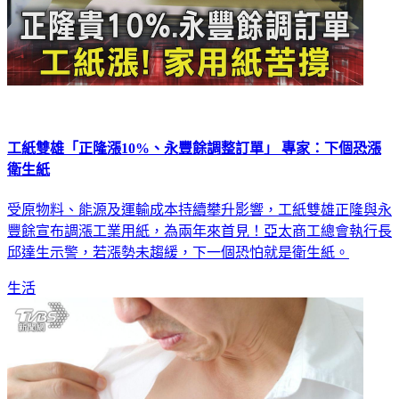
工紙雙雄「正隆漲10%、永豐餘調整訂單」 專家：下個恐漲
衛生紙
受原物料、能源及運輸成本持續攀升影響，工紙雙雄正隆與永
豐餘宣布調漲工業用紙，為兩年來首見！亞太商工總會執行長
邱達生示警，若漲勢未趨緩，下一個恐怕就是衛生紙。
生活