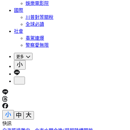
娛樂電影院
國際
川普對等關稅
全球必讀
社會
毒駕連爆
警察愛無限
更多
快訊