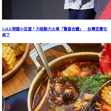
S.H.E現蹤小巨蛋！力挺動力火車「驚喜合體」 台灣至寶也
來了