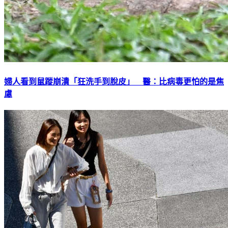
婦人看到鼠蹤崩潰「狂洗手到脫皮」 醫：比病毒更怕的是焦
慮