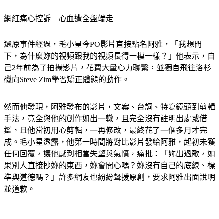
阿雅道歉文。（圖／翻攝自微博）
網紅痛心控訴　心血遭全盤端走
還原事件經過，毛小星今PO影片直接點名阿雅，「我想問一
下，為什麼妳的視頻跟我的視頻長得一模一樣？」他表示，自
己2年前為了拍攝影片，花費大量心力聯繫，並獨自飛往洛杉
磯向Steve Zim學習矯正體態的動作。
然而他發現，阿雅發布的影片，文案、台詞、特寫鏡頭到剪輯
手法，竟全與他的創作如出一轍，且完全沒有註明出處或借
鑑，且他當初用心剪輯，一再修改，最終花了一個多月才完
成。毛小星透露，他第一時間將對比影片發給阿雅，起初未獲
任何回覆，讓他感到相當失望與氣憤，痛批：「妳出過歌，如
果別人直接抄妳的東西，妳會開心嗎？妳沒有自己的底線、標
準與道德嗎？」許多網友也紛紛聲援原創，要求阿雅出面說明
並道歉。