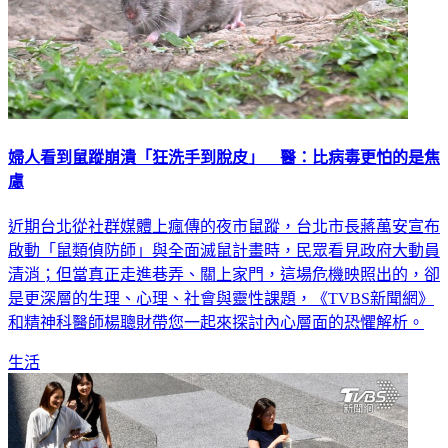
婦人看到鼠蹤崩潰「狂洗手到脫皮」 醫：比病毒更怕的是焦
慮
近期台北從社群媒體上瘋傳的夜市鼠蹤，台北市長蔣萬安宣布
啟動「鼠類偵防師」與全面滅鼠計畫時，民眾看見政府大動員
清消；但當真正走進巷弄、關上家門，這場危機映照出的，卻
是更深層的生理、心理、社會與靈性課題，《TVBS新聞網》
和精神科醫師楊聰財帶您一起來探討內心層面的恐懼解析。
生活