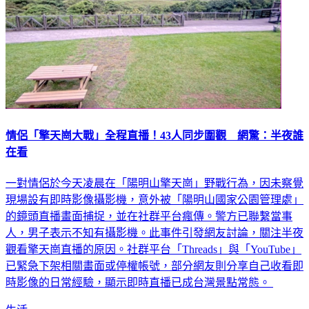
情侶「擎天崗大戰」全程直播！43人同步圍觀 網驚：半夜誰
在看
一對情侶於今天凌晨在「陽明山擎天崗」野戰行為，因未察覺
現場設有即時影像攝影機，意外被「陽明山國家公園管理處」
的鏡頭直播畫面捕捉，並在社群平台瘋傳。警方已聯繫當事
人，男子表示不知有攝影機。此事件引發網友討論，關注半夜
觀看擎天崗直播的原因。社群平台「Threads」與「YouTube」
已緊急下架相關畫面或停權帳號，部分網友則分享自己收看即
時影像的日常經驗，顯示即時直播已成台灣景點常態。