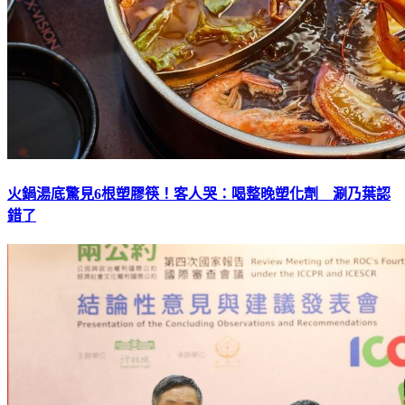
火鍋湯底驚見6根塑膠筷！客人哭：喝整晚塑化劑 涮乃葉認
錯了