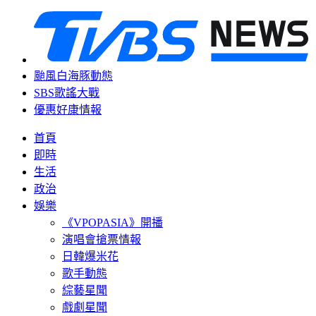
颱風白海豚動態
SBS歌謠大戰
優惠好康情報
首頁
即時
生活
政治
娛樂
《VPOPASIA》開播
演唱會搶票情報
日韓爆米花
歌手動態
綜藝星聞
戲劇星聞