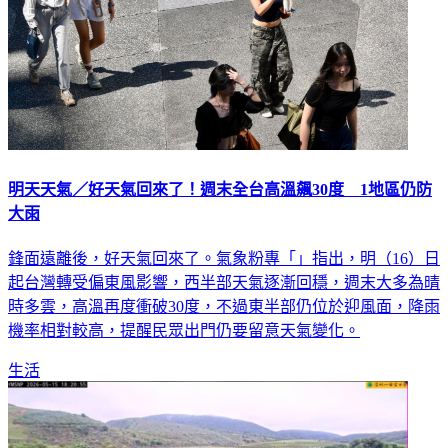
明天天氣／好天氣回來了！週末全台高溫飆30度 1地區仍防
大雨
鋒面遠離後，好天氣回來了。氣象粉專「」指出，明（16）日
起台灣轉受偏東風影響，西半部天氣逐漸回穩，週末大多為晴
時多雲，高溫再度衝破30度，不過東半部仍位於迎風面，降雨
機率相對較高，提醒民眾出門仍要留意天氣變化。
生活