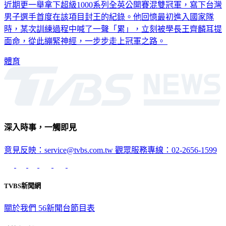
華隊睽違12年重返混雙舞台，更曾締造世界排名第10的成績，
近期更一舉拿下超級1000系列全英公開賽混雙冠軍，寫下台灣
男子選手首度在該項目封王的紀錄。他回憶最初進入國家隊
時，某次訓練過程中喊了一聲「累」，立刻被學長王齊麟耳提
面命，從此繃緊神經，一步步走上冠軍之路。
體育
深入時事，一觸即見
意見反映：service@tvbs.com.tw
觀眾服務專線：02-2656-1599
TVBS新聞網
關於我們
56新聞台節目表