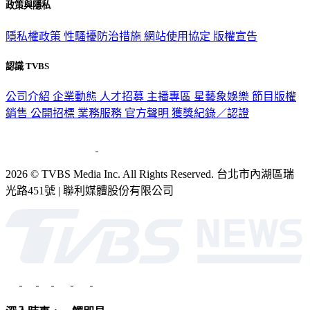
政策與隱私
隱私權政策
性騷擾防治措施
網站使用協定
版權宣告
認識 TVBS
公司介紹
企業動態
人才招募
主播專區
星藝象娛樂
節目版權
銷售
公開招標
業務服務
官方聲明
獲獎紀錄／認證
2026 © TVBS Media Inc. All Rights Reserved. 台北市內湖區瑞
光路451號 | 聯利媒體股份有限公司