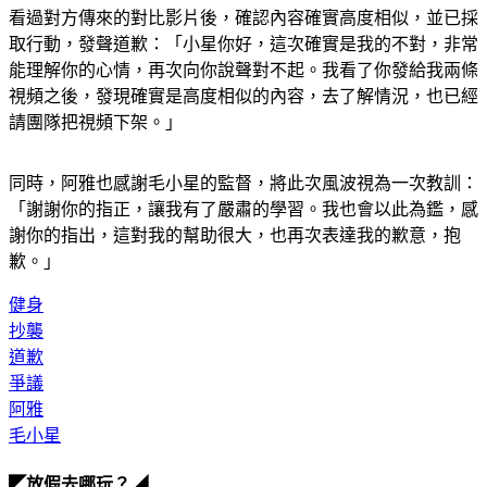
隨著爭議發酵，阿雅正式對毛小星做出回應與道歉。她坦承在
看過對方傳來的對比影片後，確認內容確實高度相似，並已採
取行動，發聲道歉：「小星你好，這次確實是我的不對，非常
能理解你的心情，再次向你說聲對不起。我看了你發給我兩條
視頻之後，發現確實是高度相似的內容，去了解情況，也已經
請團隊把視頻下架。」
同時，阿雅也感謝毛小星的監督，將此次風波視為一次教訓：
「謝謝你的指正，讓我有了嚴肅的學習。我也會以此為鑑，感
謝你的指出，這對我的幫助很大，也再次表達我的歉意，抱
歉。」
健身
抄襲
道歉
爭議
阿雅
毛小星