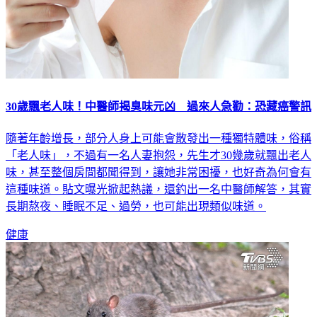
30歲飄老人味！中醫師揭臭味元凶 過來人急勸：恐藏癌警訊
隨著年齡增長，部分人身上可能會散發出一種獨特體味，俗稱
「老人味」，不過有一名人妻抱怨，先生才30幾歲就飄出老人
味，甚至整個房間都聞得到，讓她非常困擾，也好奇為何會有
這種味道。貼文曝光掀起熱議，還釣出一名中醫師解答，其實
長期熬夜、睡眠不足、過勞，也可能出現類似味道。
健康