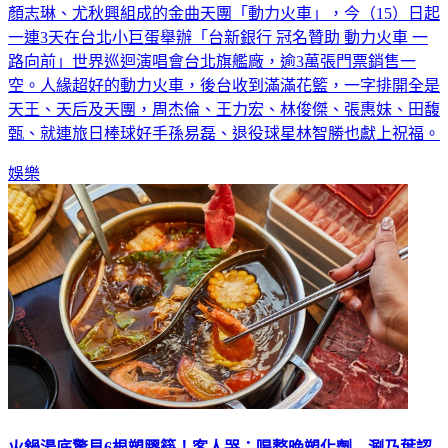
顏志琳、尤秋興組成的金曲天團「動力火車」，今（15）日起
一連3天在台北小巨蛋舉辦「台新銀行 冠名贊助 動力火車 一
路向前」世界巡迴演唱會台北旗艦廠，逾3萬張門票銷售一
空。人緣超好的動力火車，後台收到滿滿花籃，一字排開全是
天王、天后及天團，周杰倫、王力宏、林俊傑、張惠妹、田馥
甄、就連旅日棒球好手孫易磊、退役球星林智勝也獻上祝福。
娛樂