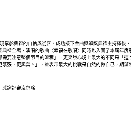
，展現掌舵典禮的自信與從容，成功接下金曲獎頒獎典禮主持棒後
控典禮全場，演唱的歌曲〈幸福在歌唱〉同時也入圍了本屆年度
需要注意整個節目的流程」，更笑說心境上最大的不同是「這次會
更緊張、更興奮。」，並表示最大的挑戰是自然的做自己，期望
：感謝評審沒忽略