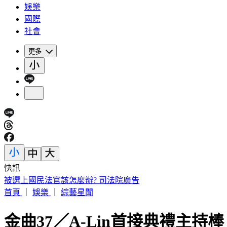
娛樂
國際
社會
更多
快訊
快訊／兆基爆公司債危機遭北檢搜索 前董座李建成被帶走
首頁
｜
娛樂
｜
綜藝星聞
金曲37／A-Lin首接典禮主