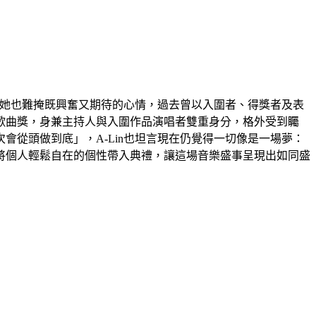
，她也難掩既興奮又期待的心情，過去曾以入圍者、得獎者及表
歌曲獎，身兼主持人與入圍作品演唱者雙重身分，格外受到矚
從頭做到底」，A-Lin也坦言現在仍覺得一切像是一場夢：
將個人輕鬆自在的個性帶入典禮，讓這場音樂盛事呈現出如同盛