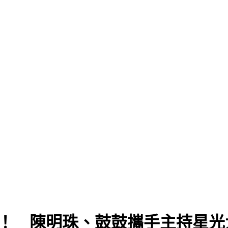
持棒！ 陳明珠、鼓鼓攜手主持星