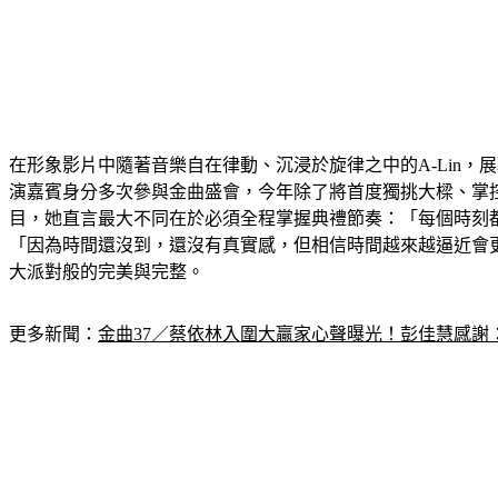
在形象影片中隨著音樂自在律動、沉浸於旋律之中的A-Lin
演嘉賓身分多次參與金曲盛會，今年除了將首度獨挑大樑、掌
目，她直言最大不同在於必須全程掌握典禮節奏：「每個時刻都
「因為時間還沒到，還沒有真實感，但相信時間越來越逼近會
大派對般的完美與完整。
更多新聞：
金曲37／蔡依林入圍大贏家心聲曝光！彭佳慧感謝