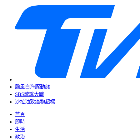
颱風白海豚動態
SBS歌謠大戰
沙拉油致癌物超標
首頁
即時
生活
政治