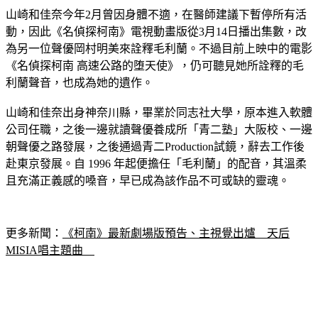
山崎和佳奈今年2月曾因身體不適，在醫師建議下暫停所有活
動，因此《名偵探柯南》電視動畫版從3月14日播出集數，改
為另一位聲優岡村明美來詮釋毛利蘭。不過目前上映中的電影
《名偵探柯南 高速公路的堕天使》，仍可聽見她所詮釋的毛
利蘭聲音，也成為她的遺作。
山崎和佳奈出身神奈川縣，畢業於同志社大學，原本進入軟體
公司任職，之後一邊就讀聲優養成所「青二塾」大阪校、一邊
朝聲優之路發展，之後通過青二Production試鏡，辭去工作後
赴東京發展。自 1996 年起便擔任「毛利蘭」的配音，其溫柔
且充滿正義感的嗓音，早已成為該作品不可或缺的靈魂。
更多新聞：
《柯南》最新劇場版預告、主視覺出爐　天后
MISIA唱主題曲　