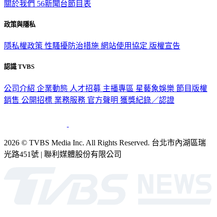
關於我們
56新聞台節目表
政策與隱私
隱私權政策
性騷擾防治措施
網站使用協定
版權宣告
認識 TVBS
公司介紹
企業動態
人才招募
主播專區
星藝象娛樂
節目版權
銷售
公開招標
業務服務
官方聲明
獲獎紀錄／認證
2026 © TVBS Media Inc. All Rights Reserved. 台北市內湖區瑞
光路451號 | 聯利媒體股份有限公司