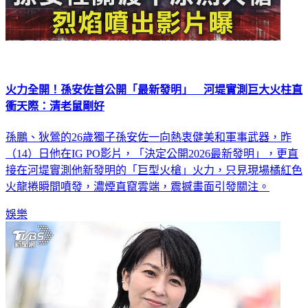
火力全開！孫安佐首公開「最新發明」 河堤實測巨大火柱直
衝天際：清老鼠剛好
孫鵬、狄鶯的26歲獨子孫安佐一向熱衷健美和軍事武器，昨
（14）日他在IG PO影片，「決定公開2026最新發明」，更直
接在河堤實測他新發明的「巨型火槍」火力，只見現場橘紅色
火龍捲瞬間噴發，濃煙直竄雲端，震撼畫面引發關注。
娛樂