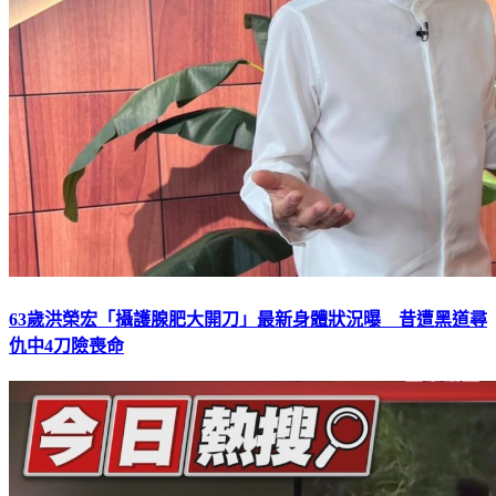
63歲洪榮宏「攝護腺肥大開刀」最新身體狀況曝 昔遭黑道尋
仇中4刀險喪命