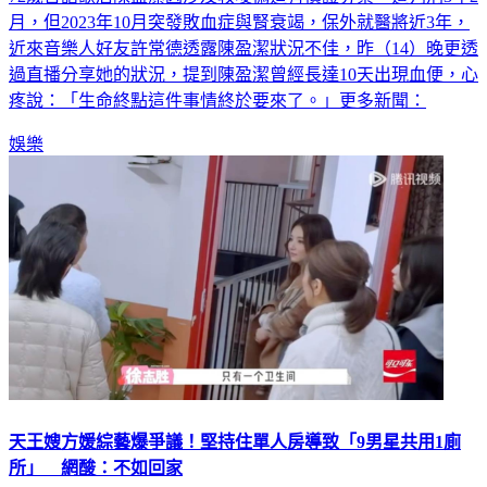
72歲台語歌后陳盈潔因涉及教唆偽造有價證券案，遭判刑3年2
月，但2023年10月突發敗血症與腎衰竭，保外就醫將近3年，
近來音樂人好友許常德透露陳盈潔狀況不佳，昨（14）晚更透
過直播分享她的狀況，提到陳盈潔曾經長達10天出現血便，心
疼說：「生命終點這件事情終於要來了。」更多新聞：
娛樂
天王嫂方媛綜藝爆爭議！堅持住單人房導致「9男星共用1廁