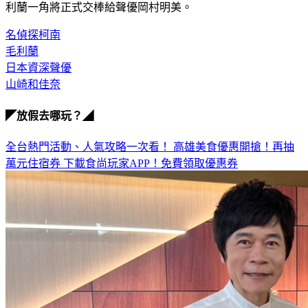
地繼承下去。」關於未來的配音安排，動畫製作單位證實，毛
利蘭一角將正式交棒給聲優岡村明美。
名偵探柯南
毛利蘭
日本資深聲優
山崎和佳奈
◤放假去哪玩？◢
全台熱門活動、人氣攻略一次看！
高雄美食優惠開搶！再抽
萬元住宿券
下載食尚玩家APP！免費領取優惠券