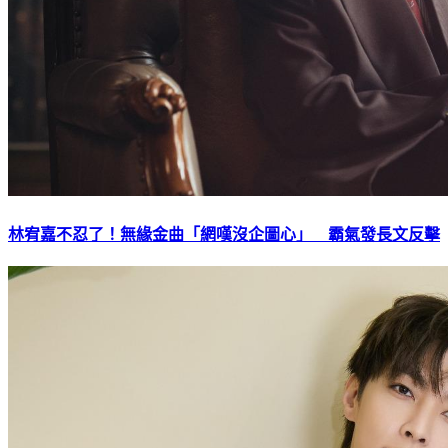
林宥嘉不忍了！無緣金曲「網嘆沒企圖心」 霸氣發長文反擊