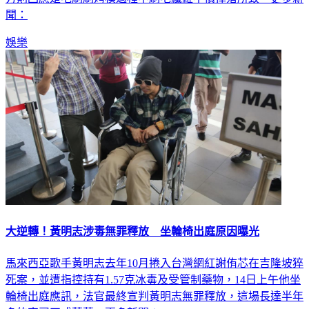
方則回應是毛刷刷烤模過程中刷毛纖維不慎掉落所致。更多新
聞：
娛樂
大逆轉！黃明志涉毒無罪釋放 坐輪椅出庭原因曝光
馬來西亞歌手黃明志去年10月捲入台灣網紅謝侑芯在吉隆坡猝
死案，並遭指控持有1.57克冰毒及受管制藥物，14日上午他坐