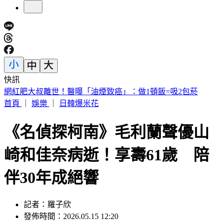
快訊
拜票突遭恐怖攻擊！台中里長被潑糞叫囂 請託不成竟酒後
發飆
首頁
｜
娛樂
｜
日韓爆米花
《名偵探柯南》毛利蘭聲優山
崎和佳奈病逝！享壽61歲 陪
伴30年成絕響
記者：羅子欣