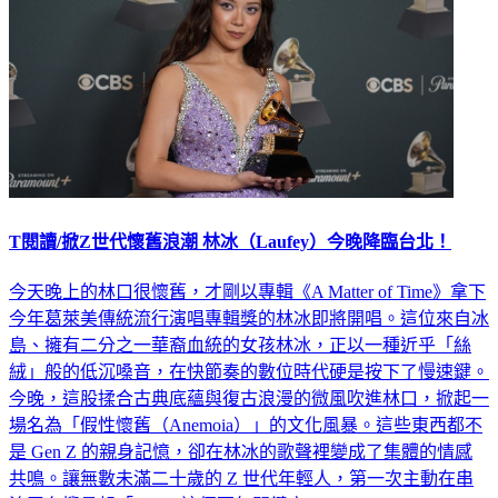
T閱讀/掀Z世代懷舊浪潮 林冰（Laufey）今晚降臨台北！
今天晚上的林口很懷舊，才剛以專輯《A Matter of Time》拿下
今年葛萊美傳統流行演唱專輯獎的林冰即將開唱。這位來自冰
島、擁有二分之一華裔血統的女孩林冰，正以一種近乎「絲
絨」般的低沉嗓音，在快節奏的數位時代硬是按下了慢速鍵。
今晚，這股揉合古典底蘊與復古浪漫的微風吹進林口，掀起一
場名為「假性懷舊（Anemoia）」的文化風暴。這些東西都不
是 Gen Z 的親身記憶，卻在林冰的歌聲裡變成了集體的情感