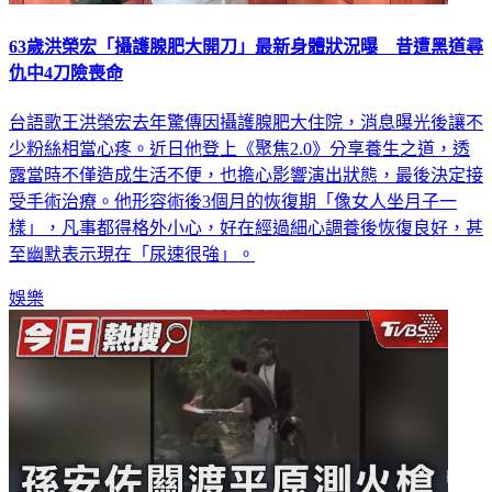
63歲洪榮宏「攝護腺肥大開刀」最新身體狀況曝 昔遭黑道尋
仇中4刀險喪命
台語歌王洪榮宏去年驚傳因攝護腺肥大住院，消息曝光後讓不
少粉絲相當心疼。近日他登上《聚焦2.0》分享養生之道，透
露當時不僅造成生活不便，也擔心影響演出狀態，最後決定接
受手術治療。他形容術後3個月的恢復期「像女人坐月子一
樣」，凡事都得格外小心，好在經過細心調養後恢復良好，甚
至幽默表示現在「尿速很強」。
娛樂