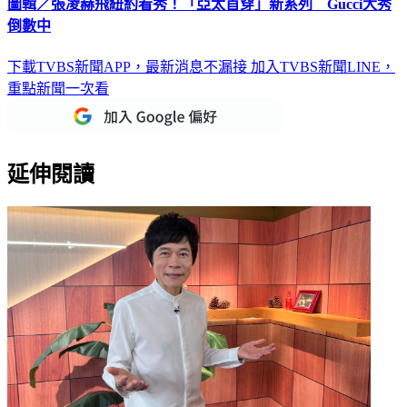
圖輯／張凌赫飛紐約看秀！「亞太首穿」新系列 Gucci大秀
倒數中
下載TVBS新聞APP，最新消息不漏接
加入TVBS新聞LINE，
重點新聞一次看
延伸閱讀