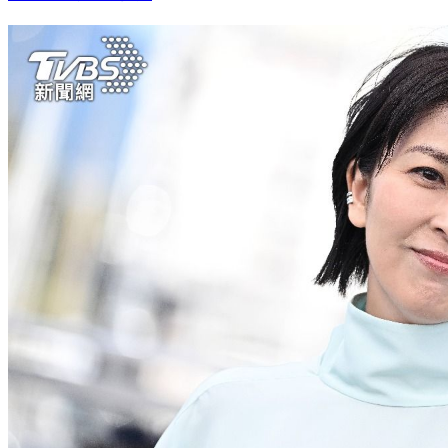
衝天際：清老鼠剛好