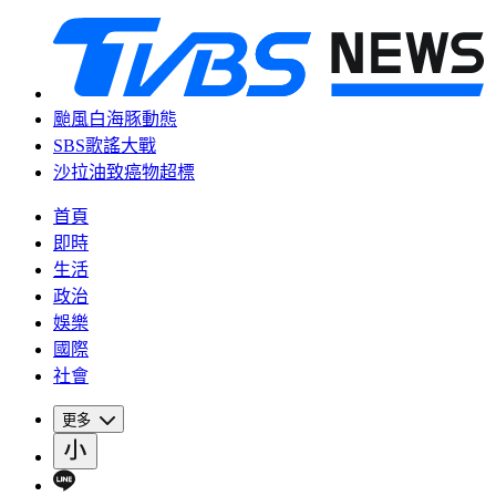
颱風白海豚動態
SBS歌謠大戰
沙拉油致癌物超標
首頁
即時
生活
政治
娛樂
國際
社會
更多