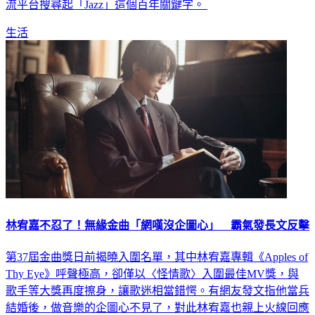
共鳴。讓無數未滿二十歲的 Z 世代年輕人，第一次主動在串
流平台搜尋起「Jazz」這個百年關鍵字。
生活
林宥嘉不忍了！無緣金曲「網嘆沒企圖心」 霸氣發長文反擊
第37屆金曲獎日前揭曉入圍名單，其中林宥嘉專輯《Apples of
Thy Eye》呼聲極高，卻僅以〈怪情歌〉入圍最佳MV獎，與
歌手等大獎再度擦身，讓歌迷相當錯愕。有網友發文指他當兵