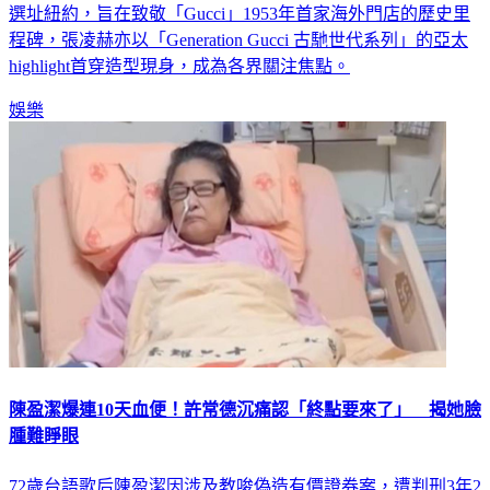
列大秀》，並預計5月16日（紐約時間）出席大秀。這場大秀
選址紐約，旨在致敬「Gucci」1953年首家海外門店的歷史里
程碑，張凌赫亦以「Generation Gucci 古馳世代系列」的亞太
highlight首穿造型現身，成為各界關注焦點。
娛樂
陳盈潔爆連10天血便！許常德沉痛認「終點要來了」 揭她臉
腫難睜眼