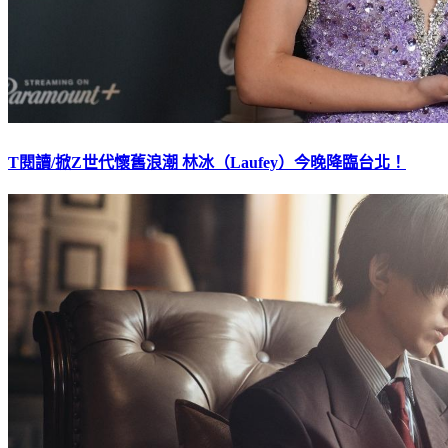
T閱讀/掀Z世代懷舊浪潮 林冰（Laufey）今晚降臨台北！