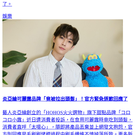
結婚後，做音樂的企圖心不見了，對此林宥嘉也親上火線回應
了。
娛樂
炎亞綸可麗露品牌「竟被拉出頭髮」！官方緊急道歉回應了
藝人炎亞綸創立的「HOHOS火火選物」旗下甜點品牌「コロ
コロ小露」近日遭消費者投訴，在食用可麗露時竟吃到頭髮，
消費者直呼「太噁心」，隨即將產品丟棄並上網發文抱怨，官