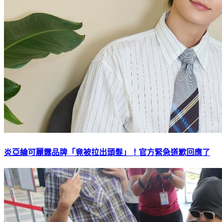
炎亞綸可麗露品牌「竟被拉出頭髮」！官方緊急道歉回應了