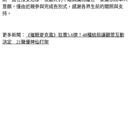
前一直在接受治療，但最終仍不敵病魔而離世，家屬依照本人
意願，僅由近親參與完成告別式，感謝各界生前的關照與支
持。
更多新聞：
《催眠麥克風》狂賣5.6億！48種結局讓觀眾互動
決定　21聲優神仙打架