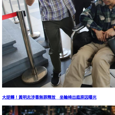
大逆轉！黃明志涉毒無罪釋放 坐輪椅出庭原因曝光