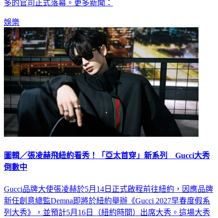
輪椅出庭應訊，法官最終宣判黃明志無罪釋放，這場長達半年
多的官司正式落幕。更多新聞：
娛樂
圖輯／張凌赫飛紐約看秀！「亞太首穿」新系列 Gucci大秀
倒數中
Gucci品牌大使張凌赫於5月14日正式啟程前往紐約，因應品牌
新任創意總監Demna即將於紐約舉辦《Gucci 2027早春度假系