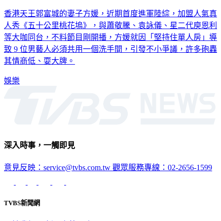
所」 網酸：不如回家
香港天王郭富城的妻子方媛，近期首度進軍陸綜，加盟人氣真
人秀《五十公里桃花塢》，與蕭敬騰、袁詠儀、星二代庾恩利
等大咖同台，不料節目剛開播，方媛就因「堅持住單人房」導
致 9 位男藝人必須共用一個洗手間，引發不小爭議，許多砲轟
其情商低、耍大牌。
娛樂
深入時事，一觸即見
意見反映：service@tvbs.com.tw
觀眾服務專線：02-2656-1599
TVBS新聞網