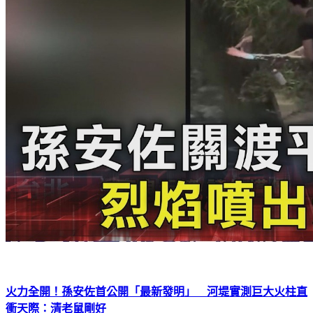
火力全開！孫安佐首公開「最新發明」 河堤實測巨大火柱直