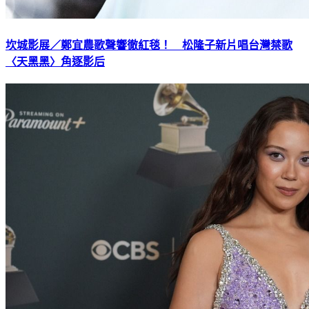
坎城影展／鄭宜農歌聲響徹紅毯！ 松隆子新片唱台灣禁歌
〈天黑黑〉角逐影后