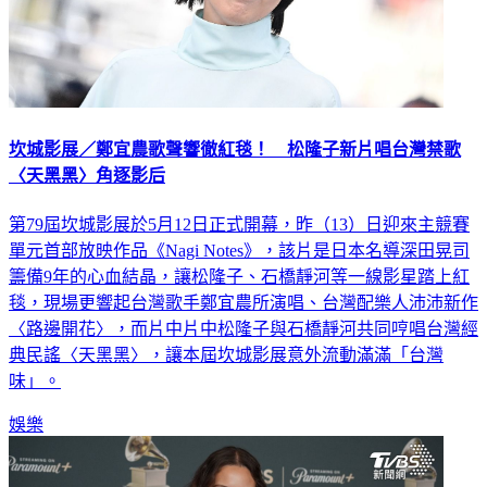
坎城影展／鄭宜農歌聲響徹紅毯！ 松隆子新片唱台灣禁歌
〈天黑黑〉角逐影后
第79屆坎城影展於5月12日正式開幕，昨（13）日迎來主競賽
單元首部放映作品《Nagi Notes》，該片是日本名導深田晃司
籌備9年的心血結晶，讓松隆子、石橋靜河等一線影星踏上紅
毯，現場更響起台灣歌手鄭宜農所演唱、台灣配樂人沛沛新作
〈路邊開花〉，而片中片中松隆子與石橋靜河共同哼唱台灣經
典民謠〈天黑黑〉，讓本屆坎城影展意外流動滿滿「台灣
味」。
娛樂