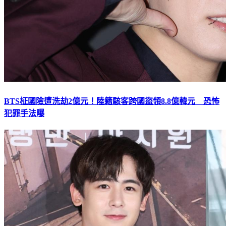
BTS柾國險遭洗劫2億元！陸籍駭客跨國盜領8.8億韓元 恐怖
犯罪手法曝