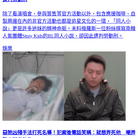
除了看演唱會、參與簽售等官方活動以外，包含應援咖啡、自
製周邊在內的非官方活動也都是追星文化的一環，「同人小
說」更是許多迷妹的精神命脈。未料俄羅斯一位粉絲撰寫南韓
人氣團體Stray Kids的BL同人小說，卻因此遭判勞動刑。
娛樂
惡煞凶殘手法打死名導！犯案後電話笑稱：就想弄死他 嘲弄