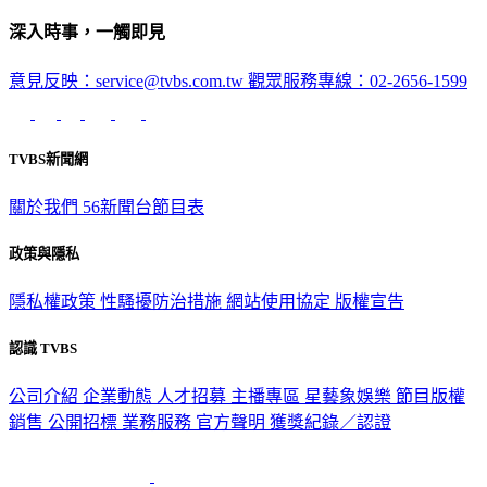
深入時事，一觸即見
意見反映：service@tvbs.com.tw
觀眾服務專線：02-2656-1599
TVBS新聞網
關於我們
56新聞台節目表
政策與隱私
隱私權政策
性騷擾防治措施
網站使用協定
版權宣告
認識 TVBS
公司介紹
企業動態
人才招募
主播專區
星藝象娛樂
節目版權
銷售
公開招標
業務服務
官方聲明
獲獎紀錄／認證