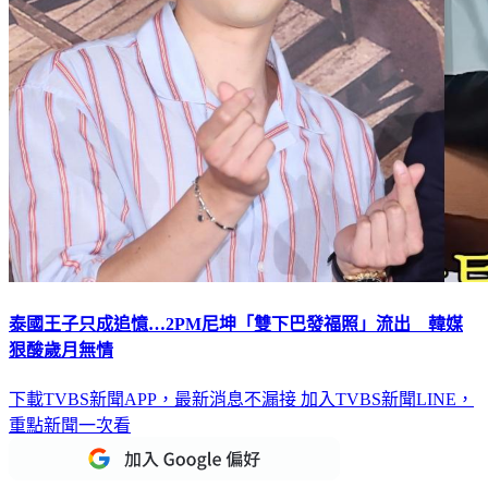
泰國王子只成追憶…2PM尼坤「雙下巴發福照」流出 韓媒
狠酸歲月無情
下載TVBS新聞APP，最新消息不漏接
加入TVBS新聞LINE，
重點新聞一次看