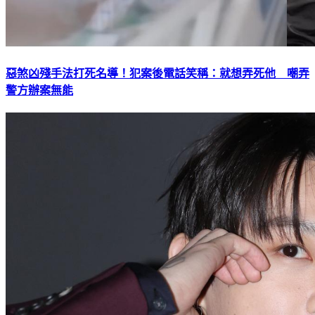
惡煞凶殘手法打死名導！犯案後電話笑稱：就想弄死他 嘲弄
警方辦案無能