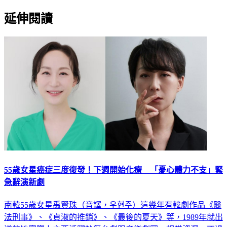
延伸閱讀
55歲女星癌症三度復發！下週開始化療 「憂心體力不支」緊
急辭演新劇
南韓55歲女星禹賢珠（音譯，우현주）這幾年有韓劇作品《醫
法刑事》、《貞淑的推銷》、《最後的夏天》等，1989年就出