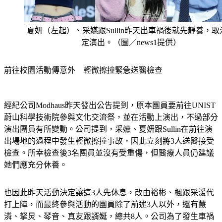
夏妍（左起）、采嬿跟Sullin昨天出車禍後就先靜養，取
定演出。（圖／news1提供）
前往校園活動傳意外　輕微擦撞緊急送醫檢查
經紀公司Modhaus昨天發出公告提到，原本團員要前往UNIST
蔚山科學技術院參與文化交流祭，並在活動上演出，不過部分
演出團員有所變動。公司提到，采嬿、夏妍跟Sullin在前往演
出場地的過程中發生輕微擦撞事故，因此立刻將3人送醫接受
檢查。所幸檢查後3名團員並沒有受重傷，但醫療人員仍建議
她們應充分休養。
也因此昨天活動決定讓這3人先休息，改由裕彬、楓跟采湲代
打上陣，而最終參與活動的團員除了前述3人以外，還有慧
潾、拏炅、琴音、真友跟諝娫，總共8人。公司為了發生車禍