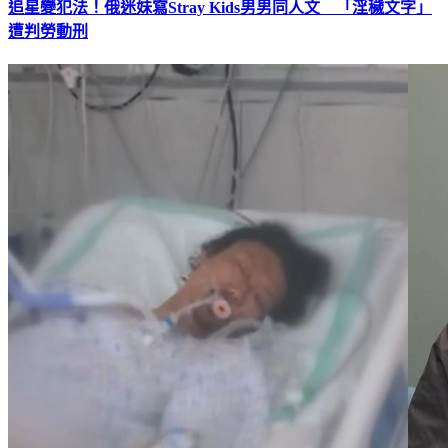
追星變犯法！俄迷妹寫Stray Kids男男同人文 「淫穢文字」
遭判勞動刑