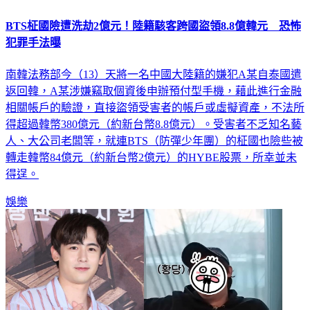
BTS柾國險遭洗劫2億元！陸籍駭客跨國盜領8.8億韓元 恐怖
犯罪手法曝
南韓法務部今（13）天將一名中國大陸籍的嫌犯A某自泰國遣
返回韓，A某涉嫌竊取個資後申辦預付型手機，藉此進行金融
相關帳戶的驗證，直接盜領受害者的帳戶或虛擬資產，不法所
得超過韓幣380億元（約新台幣8.8億元）。受害者不乏知名藝
人、大公司老闆等，就連BTS（防彈少年團）的柾國也險些被
轉走韓幣84億元（約新台幣2億元）的HYBE股票，所幸並未
得逞。
娛樂