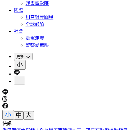
娛樂電影院
國際
川普對等關稅
全球必讀
社會
毒駕連爆
警察愛無限
更多
快訊