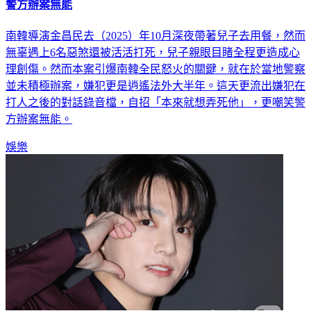
警方辦案無能
南韓導演金昌民去（2025）年10月深夜帶著兒子去用餐，然而
無辜遇上6名惡煞還被活活打死，兒子親眼目睹全程更造成心
理創傷。然而本案引爆南韓全民怒火的關鍵，就在於當地警察
並未積極辦案，嫌犯更是逍遙法外大半年。這天更流出嫌犯在
打人之後的對話錄音檔，自招「本來就想弄死他」，更嘲笑警
方辦案無能。
娛樂