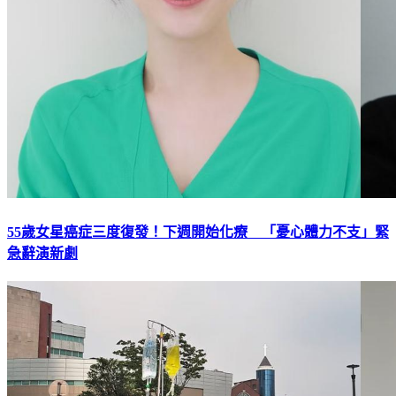
55歲女星癌症三度復發！下週開始化療 「憂心體力不支」緊
急辭演新劇