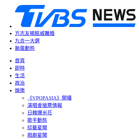
方志友楊銘威離婚
九合一大選
颱風動態
首頁
即時
生活
政治
娛樂
《VPOPASIA》開播
演唱會搶票情報
日韓爆米花
歌手動態
綜藝星聞
戲劇星聞