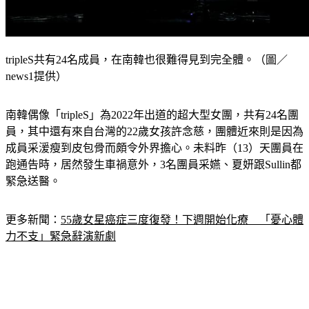
tripleS共有24名成員，在南韓也很難得見到完全體。（圖／
news1提供）
南韓偶像「tripleS」為2022年出道的超大型女團，共有24名團
員，其中還有來自台灣的22歲女孩許念慈，團體近來則是因為
成員采湲瘦到皮包骨而頗令外界擔心。未料昨（13）天團員在
跑通告時，居然發生車禍意外，3名團員采嬿、夏妍跟Sullin都
緊急送醫。
更多新聞：
55歲女星癌症三度復發！下週開始化療　「憂心體
力不支」緊急辭演新劇