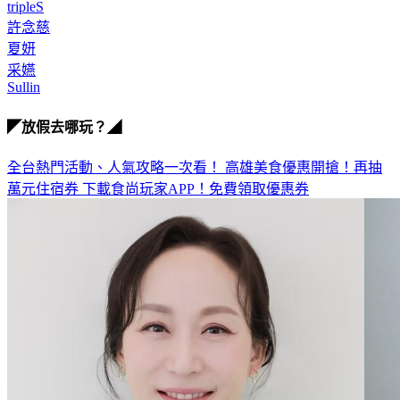
tripleS
許念慈
夏妍
采嬿
Sullin
◤放假去哪玩？◢
全台熱門活動、人氣攻略一次看！
高雄美食優惠開搶！再抽
萬元住宿券
下載食尚玩家APP！免費領取優惠券