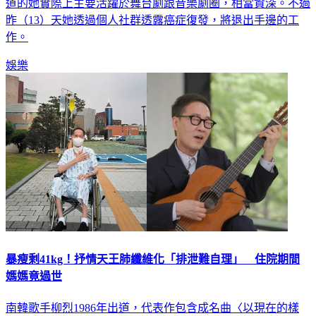
道的她實際上主要活躍於舞台劇跟音樂劇圈，相當資深。不過
昨（13）天她透過個人社群透露癌症復發，將退出手邊的工
作。
娛樂
暴瘦剩41kg！抒情天王肺纖維化「排泄難自理」 住院期間
媽媽竟過世
南韓歌手柳烈1986年出道，代表作包含成名曲〈以現在的樣