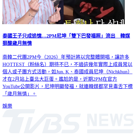
泰國王子只成追憶…2PM尼坤「雙下巴發福照」流出 韓媒
狠酸歲月無情
南韓二代團2PM今（2026）年預計將以完整體開唱，讓許多
HOTTEST（粉絲名）期待不已，不過這幾年實際上成員常以
個人或子團方式活動，如Jun. K、泰國成員尼坤（Nichkhun）
才在2月站上臺北大巨蛋。尷尬的是，近期2PM在官方
YouTube公開影片，尼坤明顯發福，就連韓媒都罕見毒舌下標
「歲月無情」。
娛樂