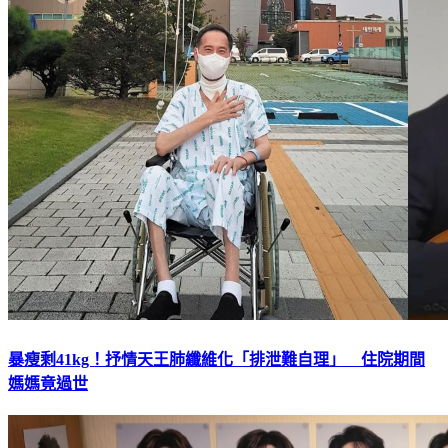
暴瘦剩41kg！抒情天王肺纖維化「排泄難自理」 住院期間
媽媽竟過世