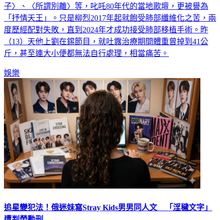
子〉、〈所謂別離〉等，叱吒80年代的當地歌壇，更被譽為
「抒情天王」。只是柳烈2017年起就飽受肺部纖維化之苦，兩
度歷經配對失敗，直到2024年才成功接受肺部移植手術。昨
（13）天他上劉在錫節目，就吐露治療期間體重曾掉到41公
斤，甚至連大小便都無法自行處理，相當痛苦。
娛樂
追星變犯法！俄迷妹寫Stray Kids男男同人文 「淫穢文字」
遭判勞動刑