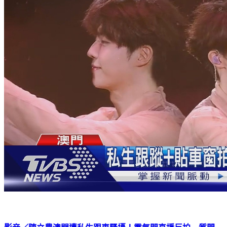
影音／陳立農澳門遭私生跟車騷擾！霸氣開直播反拍 質問