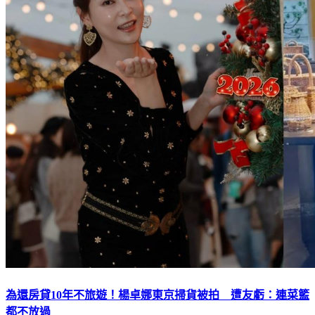
為還房貸10年不旅遊！楊卓娜東京掃貨被拍 遭友虧：連菜籃
都不放過