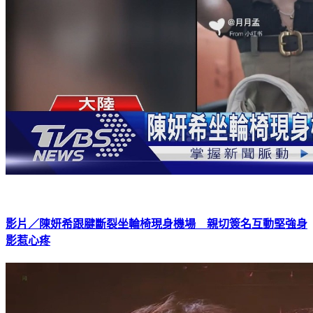
影片／陳妍希跟腱斷裂坐輪椅現身機場 親切簽名互動堅強身
影惹心疼