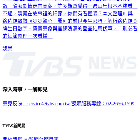
不過，隱藏在故事裡的細節，你們有看懂嗎？本文整理IU與
邊佑錫致敬《步步驚心：麗》的前世今生彩蛋，解析邊佑錫令
牌生日數字、鴛鴦意象與官網洩漏的登基結局伏筆，二刷必看
的細節整理一次看懂！
娛樂
深入時事，一觸即見
意見反映：service@tvbs.com.tw
觀眾服務專線：02-2656-1599
TVBS新聞網
關於我們
56新聞台節目表