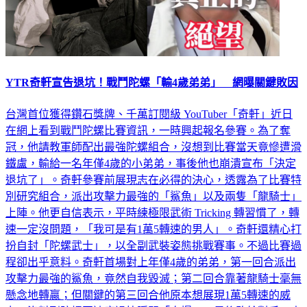
YTR奇軒宣告退坑！戰鬥陀螺「輸4歲弟弟」 網曝關鍵敗因
台灣首位獲得鑽石獎牌、千萬訂閱級 YouTuber「奇軒」近日
在網上看到戰鬥陀螺比賽資訊，一時興起報名參賽。為了奪
冠，他請教軍師配出最強陀螺組合，沒想到比賽當天竟慘遭滑
鐵盧，輸給一名年僅4歲的小弟弟，事後他也崩潰宣布「決定
退坑了」。奇軒參賽前展現志在必得的決心，透露為了比賽特
別研究組合，派出攻擊力最強的「鯊魚」以及兩隻「龍騎士」
上陣。他更自信表示，平時練極限武術 Tricking 轉習慣了，轉
速一定沒問題，「我可是有1萬5轉速的男人」。奇軒還精心打
扮自封「陀螺武士」，以全副武裝姿態挑戰賽事。不過比賽過
程卻出乎意料。奇軒首場對上年僅4歲的弟弟，第一回合派出
攻擊力最強的鯊魚，竟然自我毀滅；第二回合靠著龍騎士毫無
懸念地轉贏；但關鍵的第三回合他原本想展現1萬5轉速的威
力，沒料到陀螺因速度過快瞬間「自爆」，最後敗給對手。事