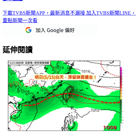
下載TVBS新聞APP，最新消息不漏接
加入TVBS新聞LINE，
重點新聞一次看
延伸閱讀
天氣／滯留鋒發威！「4縣市大雨特報」北部全濕 午後雨彈