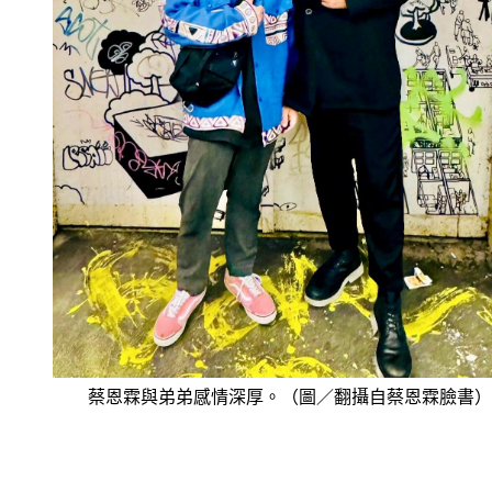
蔡恩霖與弟弟感情深厚。（圖／翻攝自蔡恩霖臉書）
27歲弟上班突倒下　「一度救回」仍離世