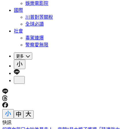
娛樂電影院
國際
川普對等關稅
全球必讀
社會
毒駕連爆
警察愛無限
更多
快訊