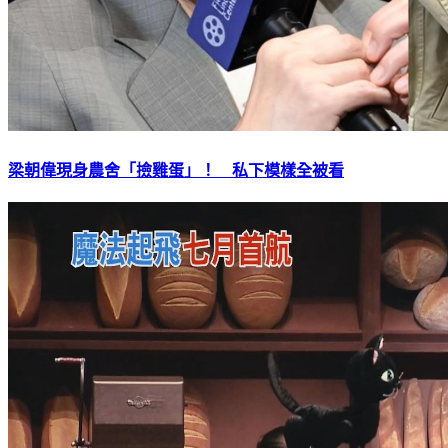
梁朝偉現身農舍「撿雞蛋」！ 私下模樣全被看