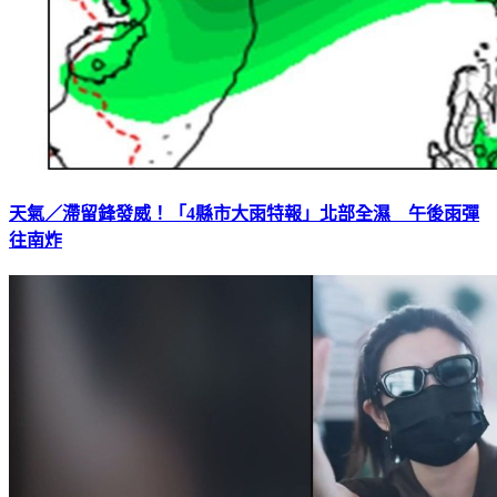
天氣／滯留鋒發威！「4縣市大雨特報」北部全濕 午後雨彈
往南炸