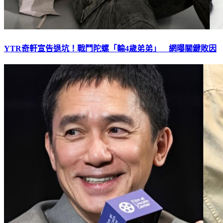
YTR奇軒宣告退坑！戰鬥陀螺「輸4歲弟弟」 網曝關鍵敗因