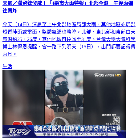
往南炸
今天（14日）清晨至上午北部地區局部大雨，其他地區亦局部
短暫陣雨或雷雨，整體氣溫也略降，北部、東北部和東部白天
高溫約25、26度，其他地區可達29至31度。台灣大學大氣科學
博士林得恩提醒，會一路下到明天（15日），出門都要記得帶
雨具。
生活