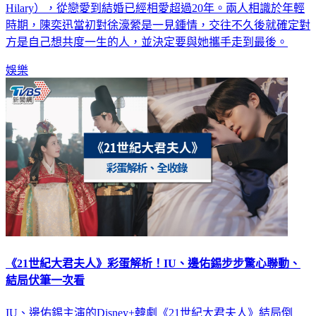
時期，陳奕迅當初對徐濠縈是一見鍾情，交往不久後就確定對
方是自己想共度一生的人，並決定要與她攜手走到最後。
娛樂
《21世紀大君夫人》彩蛋解析！IU、邊佑錫步步驚心聯動、
結局伏筆一次看
IU、邊佑錫主演的Disney+韓劇《21世紀大君夫人》結局倒
數！隨著劇情走向高潮，許多觀眾覺得一週兩集根本不夠看！