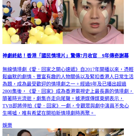
神劇終結！香港「國民情境片」驚傳7月收官 9年傳奇謝幕
無線情境劇《愛．回家之開心速遞》自2017年開播以來，憑輕
鬆幽默的劇情、豐富有趣的人物關係以及緊扣香港人日常生活
為題，成為最受歡迎的情境劇之一。經過9年及已播出超過
2800集後，《愛．回家》成為香港電視史上最長壽的情境劇，
隨著時光流逝，劇集亦走向尾聲。據港媒傳媒東網表示，
TVB即將停拍《愛．回家》一劇，令觀眾與劇中演員不免心
生唏噓，唯有希望在開拍新情境劇時再聚。
娛樂