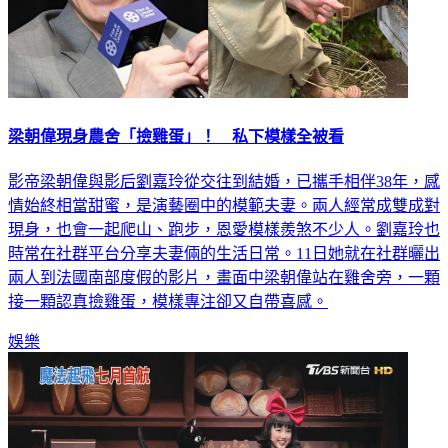
梁朝偉現身農舍「撿雞蛋」！ 私下模樣全被看
影帝梁朝偉與影后劉嘉玲從交往到結婚，已攜手相伴38年，感
情始終相當甜蜜，是演藝圈中的模範夫妻。兩人經常成雙成對
現身，也會一起爬山、跑步，恩愛模樣羨煞不少人。劉嘉玲也
時常在社群平台分享夫妻倆的生活日常。11日她就在社群曬出
兩人到法國南部度假的影片，畫面中梁朝偉站在雞舍旁，一顆
接一顆認真撿雞蛋，模樣專注卻又自帶喜感。
娛樂