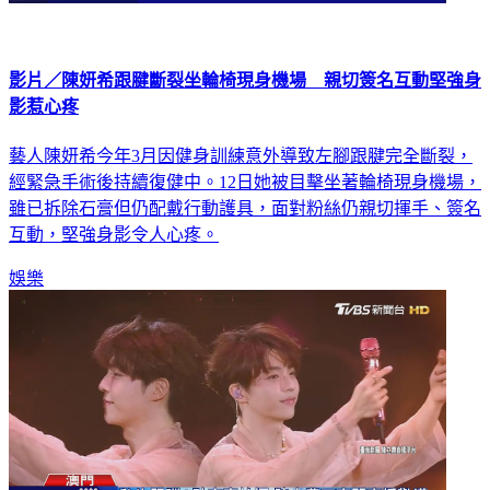
影片／陳妍希跟腱斷裂坐輪椅現身機場 親切簽名互動堅強身
影惹心疼
藝人陳妍希今年3月因健身訓練意外導致左腳跟腱完全斷裂，
經緊急手術後持續復健中。12日她被目擊坐著輪椅現身機場，
雖已拆除石膏但仍配戴行動護具，面對粉絲仍親切揮手、簽名
互動，堅強身影令人心疼。
娛樂