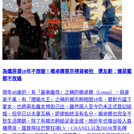
為還房貸10年不旅遊！楊卓娜東京掃貨被拍 遭友虧：連菜籃
都不放過
現年48歲的、有「最美繼母」之稱的楊卓娜（Lenna），與身
家千萬、有「燈箱大王」之稱的楊志翹相戀18年，替對方誕下
愛女，也將兩名繼女視如己出，雖然兩人至今仍未正式登記結
婚，但早已以夫妻互稱。即使始終沒有名分，楊卓娜也完全不
愁生活開銷，除了有楊志翹給足安全感，她近年也復出投入直
播帶貨，還曾飛往巴黎狂掃LV、CHANEL以及DIOR等名牌
包，更享有VIP級待遇，財力相當驚人。雖然知名度不如妹妹