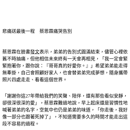
悲痛送最後一程　蔡恩霖痛哭告別
蔡恩霖在臉書
發文
表示，弟弟的告別式圓滿結束，儘管心裡依
舊不時抽痛，但他相信未來終有一天會再相見，「我一定會緊
緊抱著你，跟你說：『哥哥真的好愛你。』」希望弟弟能走得
無牽掛，自己會照顧好家人，也會替弟弟完成夢想，隨身攜帶
照片四處走走、看看這個世界。
「謝謝你這27年帶給我們的笑聲、陪伴，還有那些看似安靜，
卻很深很深的愛」，蔡恩霖難過地說，早上起床還是習慣性地
喊著弟弟的名字，空氣中也仍是弟弟的味道，「你走後，我好
像一部分也跟著死掉了」，不知道需要多久的時間才能走出這
段不容易的過程。