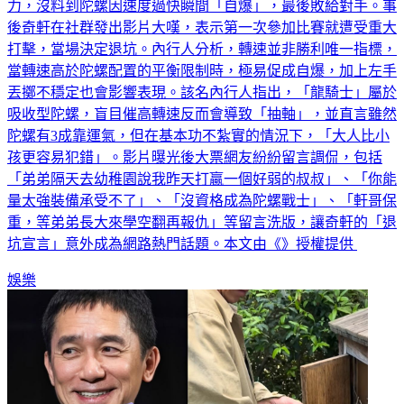
後奇軒在社群發出影片大嘆，表示第一次參加比賽就遭受重大
打擊，當場決定退坑。內行人分析，轉速並非勝利唯一指標，
當轉速高於陀螺配置的平衡限制時，極易促成自爆，加上左手
丟擲不穩定也會影響表現。該名內行人指出，「龍騎士」屬於
吸收型陀螺，盲目催高轉速反而會導致「抽軸」，並直言雖然
陀螺有3成靠運氣，但在基本功不紮實的情況下，「大人比小
孩更容易犯錯」。影片曝光後大票網友紛紛留言調侃，包括
「弟弟隔天去幼稚園說我昨天打贏一個好弱的叔叔」、「你能
量太強裝備承受不了」、「沒資格成為陀螺戰士」、「軒哥保
重，等弟弟長大來學空翻再報仇」等留言洗版，讓奇軒的「退
坑宣言」意外成為網路熱門話題。本文由《》授權提供
娛樂