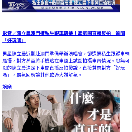
影音／陳立農澳門遭私生跟車騷擾！霸氣開直播反拍 質問
「好玩嗎」
男星陳立農近期赴澳門準備舉辦演唱會，卻遭遇私生跟蹤車輛
騷擾，對方甚至將手機貼在車窗上試圖拍攝車內情況。忍無可
忍的陳立農決定下車開直播反拍搜證，直接質問對方「好玩
嗎」，霸氣回應讓其他歌迷大讚解氣。
娛樂