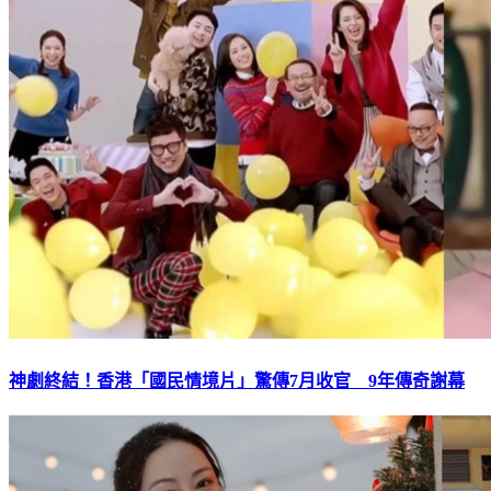
神劇終結！香港「國民情境片」驚傳7月收官 9年傳奇謝幕