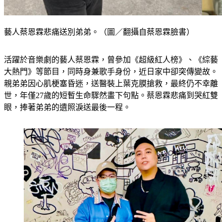
藝人蔡恩霖悲痛送別弟弟。（圖／翻攝自蔡恩霖臉書）
活躍於音樂劇的藝人蔡恩霖，曾參加《超級紅人榜》、《綜藝
大熱門》等節目，同時身兼歌手身份，近日家中卻突傳變故。
親弟弟因心肌梗塞昏迷，送醫裝上葉克膜搶救，最終仍不幸離
世，年僅27歲的短暫生命驟然畫下句點。蔡恩霖悲痛到哭紅雙
眼，捧著弟弟的遺照淚送最後一程。