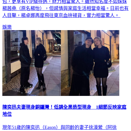
楊茜堯（原名楊怡），但感情與家庭生活相當幸福。日前也有
人目擊，楊卓娜再度飛往東京血拚掃貨，實力相當驚人。
娛樂
陳奕迅夫妻現身銅鑼灣！低調全黑造型現身 1細節反映家庭
地位
現年51歲的陳奕迅（Eason）與同齡的妻子徐濠縈（阿徐
Hilary），從戀愛到結婚已經相愛超過20年。兩人相識於年輕