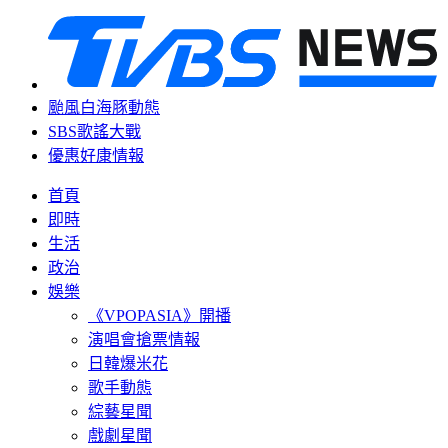
颱風白海豚動態
SBS歌謠大戰
優惠好康情報
首頁
即時
生活
政治
娛樂
《VPOPASIA》開播
演唱會搶票情報
日韓爆米花
歌手動態
綜藝星聞
戲劇星聞