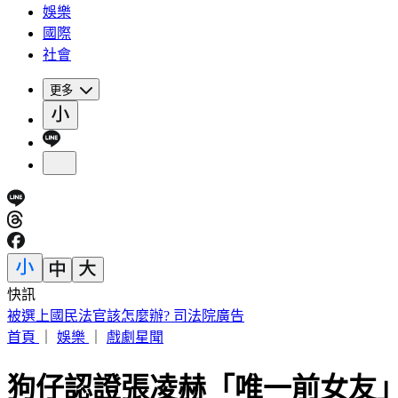
娛樂
國際
社會
更多
快訊
預告基本工資要漲了！賴清德喊話企業：有獲利替「員工加薪
首頁
｜
娛樂
｜
戲劇星聞
狗仔認證張凌赫「唯一前女友」