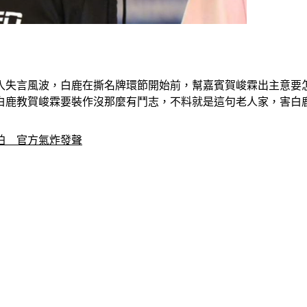
陷入失言風波，白鹿在撕名牌環節開始前，幫嘉賓賀峻霖出主意要
白鹿教賀峻霖要裝作沒那麼有鬥志，不料就是這句老人家，害白
拍　官方氣炸發聲