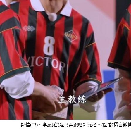
鄭愷(中)、李晨(右)是《奔跑吧》元老。(圖/翻攝自微博