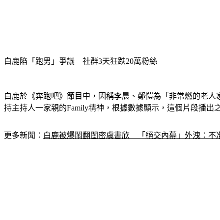
白鹿陷「跑男」爭議　社群3天狂跌20萬粉絲
白鹿於《奔跑吧》節目中，因稱李晨、鄭愷為「非常燃的老人
持主持人一家親的Family精神，根據數據顯示，這個片段播出
更多新聞：
白鹿被爆鬧翻閨密虞書欣　「絕交內幕」外洩：不