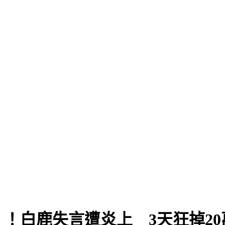
」
！白鹿失言遭炎上 3天狂掉20