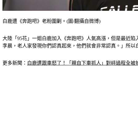
白鹿遭《奔跑吧》老粉圍剿。(圖/翻攝自微博)
大陸「95花」一姐白鹿加入《奔跑吧》人氣高漲，但是最近
李晨，老人家發現你們認真起來，他們就會非常認真。」所以
更多新聞：
白鹿遭跟車怒了！「親自下車抓人」對峙過程全被