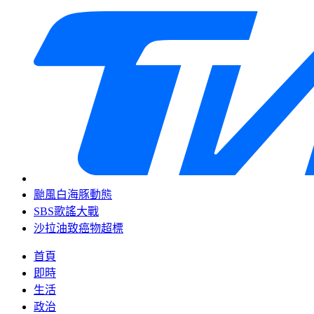
颱風白海豚動態
SBS歌謠大戰
沙拉油致癌物超標
首頁
即時
生活
政治