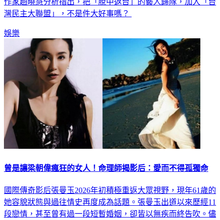
作家趙曉慧分析指出，把「脫中返台」的藝人歸隊，加入「台
灣民主大聯盟」，不是件大好事嗎？
娛樂
曾是讓梁朝偉瘋狂的女人！命理師揭影后：愛而不得孤獨命
國際傳奇影后張曼玉2026年初積極重返大眾視野，現年61歲的
她容貌狀態與過往情史再度成為話題。張曼玉出道以來歷經11
段戀情，甚至曾有過一段短暫婚姻，卻皆以無疾而終告吹。儘