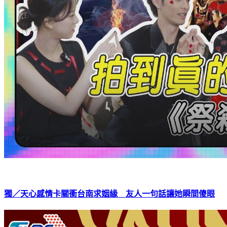
獨／天心感情卡關衝台南求姻緣 友人一句話讓她瞬間傻眼