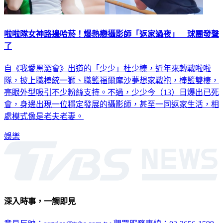
啦啦隊女神路邊哈菸！爆熱戀攝影師「返家過夜」 球團發聲
了
自《我愛黑澀會》出道的「少少」杜少榛，近年來轉戰啦啦
隊，披上職棒統一獅、職籃福爾摩沙夢想家戰袍，棒籃雙棲，
亮眼外型吸引不少粉絲支持。不過，少少今（13）日爆出已死
會，身邊出現一位穩定發展的攝影師，甚至一同返家生活，相
處模式像是老夫老妻。
娛樂
深入時事，一觸即見