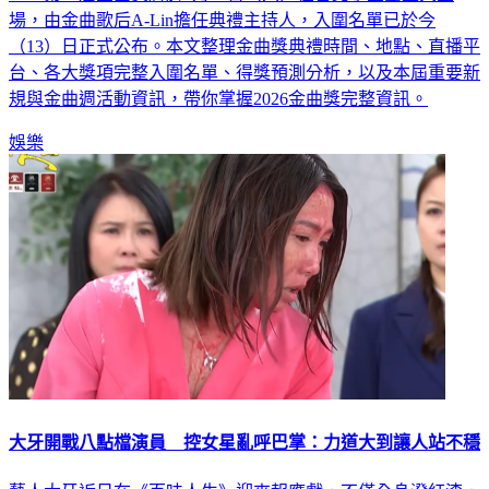
場，由金曲歌后A-Lin擔任典禮主持人，入圍名單已於今
（13）日正式公布。本文整理金曲獎典禮時間、地點、直播平
台、各大獎項完整入圍名單、得獎預測分析，以及本屆重要新
規與金曲週活動資訊，帶你掌握2026金曲獎完整資訊。
娛樂
大牙開戰八點檔演員 控女星亂呼巴掌：力道大到讓人站不穩