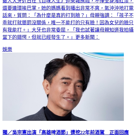
藝人大牙近日在《百味人生》迎來報應戲，不僅全身潑紅漆，
還要連環挨巴掌，她的媽媽看到播出非常不爽，氣沖沖地打電
話來，質問：「為什麼是真的打到臉？」母親強調：「孩子不
乖就打就懲罰沒關係，唯一不能打的只有臉！因為女兒的臉只
有我能打。」大牙也非常委屈，「我也試著讓母親知道我拍攝
當下的錯愕，但就已經發生了。」更多新聞：
娛樂
獨／吳宗憲出演「高雄啤酒節」遭挖22年前酒駕 正面回應