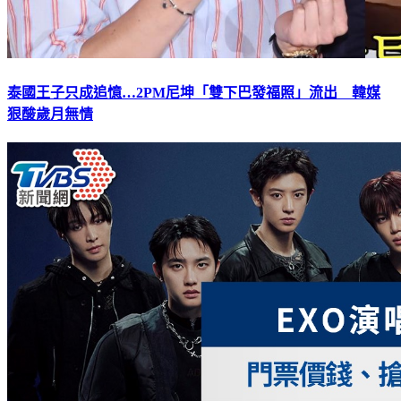
泰國王子只成追憶…2PM尼坤「雙下巴發福照」流出 韓媒
狠酸歲月無情