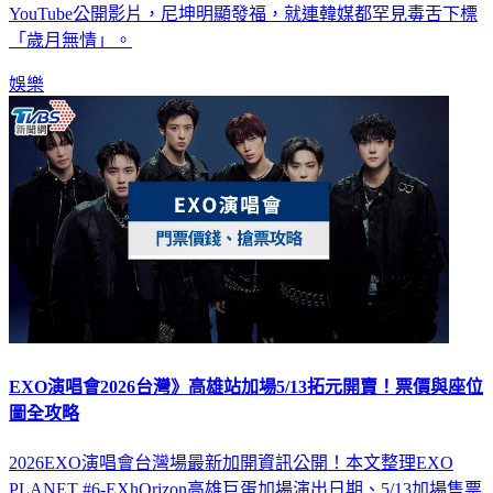
YouTube公開影片，尼坤明顯發福，就連韓媒都罕見毒舌下標
「歲月無情」。
娛樂
EXO演唱會2026台灣》高雄站加場5/13拓元開賣！票價與座位
圖全攻略
2026EXO演唱會台灣場最新加開資訊公開！本文整理EXO
PLANET #6-EXhOrizon高雄巨蛋加場演出日期、5/13加場售票