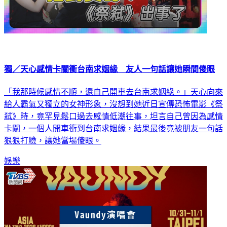
獨／天心感情卡關衝台南求姻緣 友人一句話讓她瞬間傻眼
「我那時候感情不順，還自己開車去台南求姻緣。」天心向來
給人霸氣又獨立的女神形象，沒想到她近日宣傳恐怖電影《祭
弒》時，竟罕見鬆口過去感情低潮往事，坦言自己曾因為感情
卡關，一個人開車衝到台南求姻緣，結果最後竟被朋友一句話
狠狠打臉，讓她當場傻眼。
娛樂