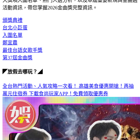
大獎項入圍名單、熱門人選分析，以及本屆重要新規與金曲週
活動資訊，帶您掌握2026金曲獎完整資訊。
頒獎典禮
台北小巨蛋
入圍名單
鄭宜農
最佳台語女歌手獎
第37屆金曲獎
◤放假去哪玩？◢
全台熱門活動、人氣攻略一次看！
高雄美食優惠開搶！再抽
萬元住宿券
下載食尚玩家APP！免費領取優惠券