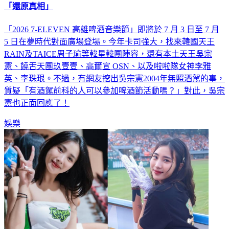
「還原真相」
「2026 7-ELEVEN 高雄啤酒音樂節」即將於 7 月 3 日至 7 月
5 日在夢時代對面廣場登場。今年卡司強大，找來韓國天王
RAIN及TAICE周子瑜等韓星韓團陣容，還有本土天王吳宗
憲、饒舌天團玖壹壹、高爾宣 OSN、以及啦啦隊女神李雅
英、李珠珢。不過，有網友挖出吳宗憲2004年無照酒駕的事，
質疑「有酒駕前科的人可以參加啤酒節活動嗎？」對此，吳宗
憲也正面回應了！
娛樂