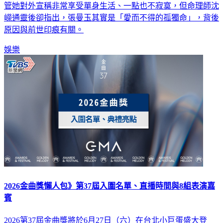
管她對外宣稱非常享受單身生活、一點也不寂寞，但命理師沈
嶸通靈後卻指出，張曼玉其實是「愛而不得的孤獨命」，背後
原因與前世印痕有關。
娛樂
2026金曲獎懶人包》第37屆入圍名單、直播時間與8組表演嘉
賓
2026第37屆金曲獎將於6月27日（六）在台北小巨蛋盛大登