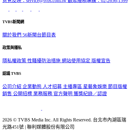
意見反映：service@tvbs.com.tw
觀眾服務專線：02-2656-1599
TVBS新聞網
關於我們
56新聞台節目表
政策與隱私
隱私權政策
性騷擾防治措施
網站使用協定
版權宣告
認識 TVBS
公司介紹
企業動態
人才招募
主播專區
星藝象娛樂
節目版權
銷售
公開招標
業務服務
官方聲明
獲獎紀錄／認證
2026 © TVBS Media Inc. All Rights Reserved. 台北市內湖區瑞
光路451號 | 聯利媒體股份有限公司