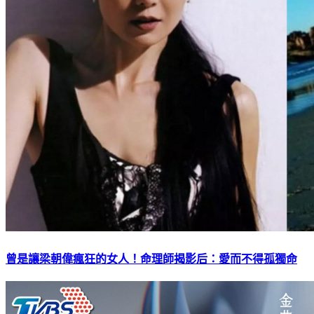
曾是讓梁朝偉瘋狂的女人！命理師揭影后：愛而不得孤獨命