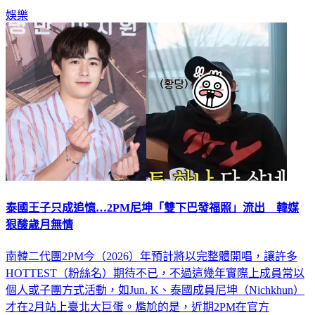
娛樂
泰國王子只成追憶…2PM尼坤「雙下巴發福照」流出 韓媒
狠酸歲月無情
南韓二代團2PM今（2026）年預計將以完整體開唱，讓許多
HOTTEST（粉絲名）期待不已，不過這幾年實際上成員常以
個人或子團方式活動，如Jun. K、泰國成員尼坤（Nichkhun）
才在2月站上臺北大巨蛋。尷尬的是，近期2PM在官方