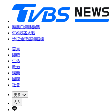
颱風白海豚動態
SBS歌謠大戰
沙拉油致癌物超標
首頁
即時
生活
政治
娛樂
國際
社會
更多