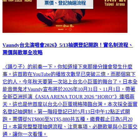
Vaundy台北演唱會2026》5/13抽選登記開跑！實名制流程、
票價與歌單全攻略
〈踊り子〉的前奏一下，你知道接下來那幾分鐘會發生什麼
事。這首歌在YouTube的播放次數早已突破三億，而那個寫下
它的人，今年秋天要第一次站上台北小巨蛋的舞台了。日本全
能音樂鬼才Vaundy宣布將於2026年10月31日、11月1日，帶著
全新亞洲巡演《ASIA ARENA TOUR 2026 "HORO"》連唱兩
天，這也是他首度以台北小巨蛋規格降臨台灣。本次採全面實
名登記抽選制，第一階段登記已於5月13日中午12點正式開
跑。票價從NT$800至NT$5,880共五種，繳費截止日為5月20
日。本篇完整整理抽選流程、注意事項、必聽歌單與小巨蛋交
通，讓你一次看懂。