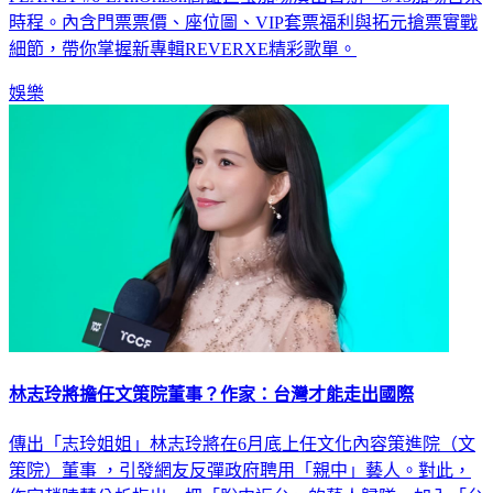
時程。內含門票票價、座位圖、VIP套票福利與拓元搶票實戰
細節，帶你掌握新專輯REVERXE精彩歌單。
娛樂
林志玲將擔任文策院董事？作家：台灣才能走出國際
傳出「志玲姐姐」林志玲將在6月底上任文化內容策進院（文
策院）董事 ，引發網友反彈政府聘用「親中」藝人。對此，