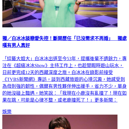
獨／白冰冰談戀愛失控！斷開歷任「已沒需求不再婚」 獨處
嘆有男人真好
「綜藝大姐大」白冰冰出道至今53年，提攜後輩不遺餘力，專
注在《超級冰冰Show》主持工作上，也趁閒暇時遊山玩水，
日前更完成12天的西藏深度之旅。白冰冰在錄影前接受
《TVBS新聞網》專訪，談到西藏旅遊的心境沉澱，她感受到
為母則強的韌性，偶爾有男性夥伴伸出援手，省力不少，單身
的她沒碰上豔遇，她笑說：「我現在小鹿沒有亂撞了！現在如
果在跳，可能是心律不整，或老鹿撞死了！」更多新聞：
娛樂