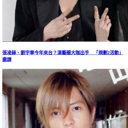
張凌赫、劉宇寧今年來台？演藝圈大咖出手 「規劃2活動」
邀請