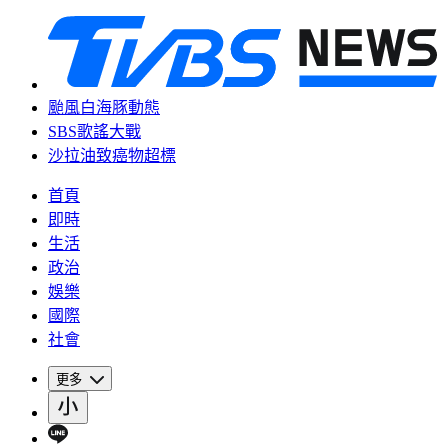
颱風白海豚動態
SBS歌謠大戰
沙拉油致癌物超標
首頁
即時
生活
政治
娛樂
國際
社會
更多