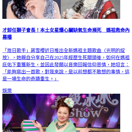
才卸任獅子會長！本土女星爆心臟缺氧生命瀕死 媽祖救命內
幕曝
「旅日歌手」蔣雪櫻近日推出全新媽祖主題歌曲〈光明的綻
放〉，她親自分享自己在2025年經歷生死關頭後，如何在媽祖
庇佑下重獲新生，並因此發願以音樂回報信仰恩情，她坦言：
「能夠寫出一首歌，對我來說，是以前想都不敢想的事情，這
是一場生命的奇蹟重生。」
娛樂