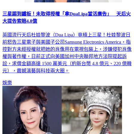
三星踢到鐵板！未取得授權「拿DuaLipa當活廣告」 天后火
大提告索賠4.8億
英國流行天后杜娃黎波（Dua Lipa）竟槓上三星！杜娃黎波日
前怒告三星電子與美國子公司Samsung Electronics America，指
控對方未經授權就把她的肖像用在電視包裝上，涉嫌侵犯肖像
權與著作權，日前正式向美國加州中央聯邦地方法院提起訴
訟，求償金額高達 1500 萬美元（約新台幣 4.8 億元、220 億韓
元），震撼演藝與科技兩大圈。
娛樂