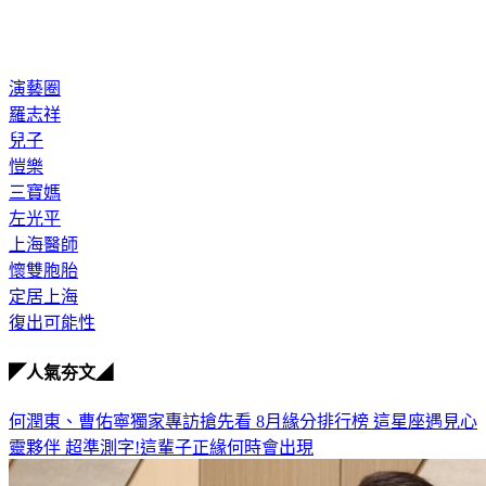
演藝圈
羅志祥
兒子
愷樂
三寶媽
左光平
上海醫師
懷雙胞胎
定居上海
復出可能性
◤人氣夯文◢
何潤東、曹佑寧獨家專訪搶先看
8月緣分排行榜 這星座遇見心
靈夥伴
超準測字!這輩子正緣何時會出現