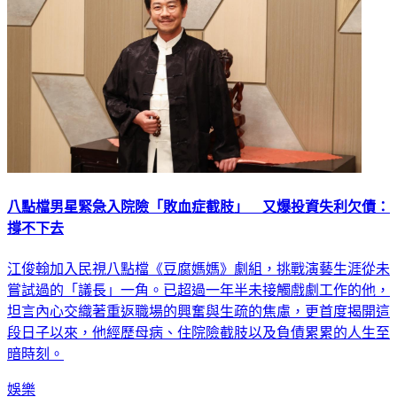
八點檔男星緊急入院險「敗血症截肢」 又爆投資失利欠債：
撐不下去
江俊翰加入民視八點檔《豆腐媽媽》劇組，挑戰演藝生涯從未
嘗試過的「議長」一角。已超過一年半未接觸戲劇工作的他，
坦言內心交織著重返職場的興奮與生疏的焦慮，更首度揭開這
段日子以來，他經歷母病、住院險截肢以及負債累累的人生至
暗時刻。