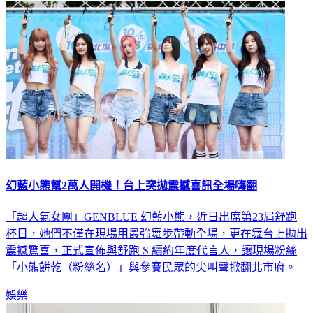
娛樂
幻藍小熊幫2萬人開機！台上突拋震撼喜訊全場嗨翻
「超人氣女團」GENBLUE 幻藍小熊，近日出席第23屆舒跑
杯日，她們不僅在現場用最強舞步帶動全場，更在舞台上拋出
震撼驚喜，正式宣佈與舒跑 S 續約年度代言人，讓現場粉絲
「小熊餅乾（粉絲名）」與參賽民眾的尖叫聲掀翻北市府。
娛樂