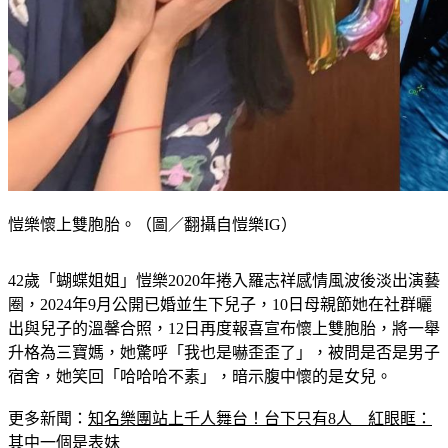
愷樂懷上雙胞胎。（圖／翻攝自愷樂IG）
42歲「蝴蝶姐姐」愷樂2020年捲入羅志祥感情風波後淡出演藝
圈，2024年9月公開已婚並生下兒子，10日母親節她在社群曬
出與兒子的溫馨合照，12日再度報喜宣布懷上雙胞胎，將一舉
升格為三寶媽，她驚呼「我也是嚇歪歪了」，被問是否是男子
宿舍，她笑回「哈哈哈不素」，暗示腹中懷的是女兒。
更多新聞：
知名樂團站上千人舞台！台下只有8人　紅眼眶：