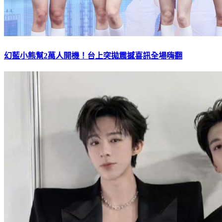
幻藍小熊幫2萬人開機！台上突拋震撼喜訊全場嗨翻