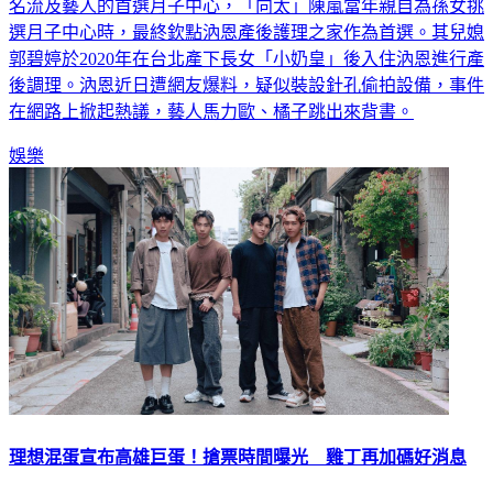
六星級月子中心「汭恩產後護理之家」，過去其實是許多政商
名流及藝人的首選月子中心，「向太」陳嵐當年親自為孫女挑
選月子中心時，最終欽點汭恩產後護理之家作為首選。其兒媳
郭碧婷於2020年在台北產下長女「小奶皇」後入住汭恩進行產
後調理。汭恩近日遭網友爆料，疑似裝設針孔偷拍設備，事件
在網路上掀起熱議，藝人馬力歐、橘子跳出來背書。
娛樂
理想混蛋宣布高雄巨蛋！搶票時間曝光 雞丁再加碼好消息