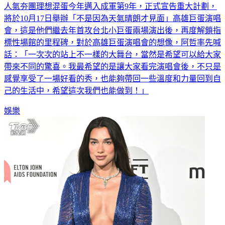
人氣夯團理想混蛋今年邁入成軍第9年，正式宣告重大計劃，
將於10月17日舉辦「不是因為天氣晴朗才見面」高雄巨蛋演唱
會，這是他們繼去年首攻台北小巨蛋兩場演出後，再度解鎖指
標性場館的里程碑，對於高雄巨蛋演唱會的想像，阿哲率先喊
話：「一次次的站上不一樣的大舞台，當然是希望可以給大家
帶來不同的驚喜。我最希望的是讓大家看完演唱會後，不只是
感覺享受了一場好看的秀，也能夠帶回一些溫度和力量回到自
己的生活中，希望這次我們也能做到！」
娛樂