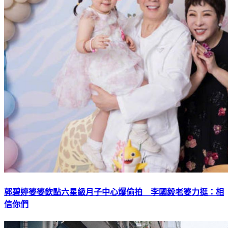
郭碧婷婆婆欽點六星級月子中心爆偷拍 李國毅老婆力挺：相
信你們