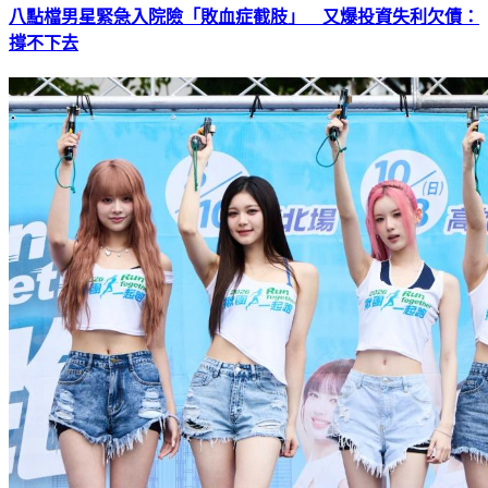
八點檔男星緊急入院險「敗血症截肢」 又爆投資失利欠債：
撐不下去