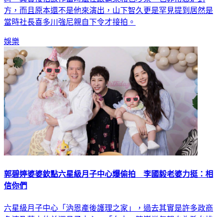
料，其實接拍該作當時還在跟龜梨和也吵架，也非常忌妒對
方，而且原本還不是他來演出，山下智久更是罕見提到居然是
當時社長喜多川強尼親自下令才接拍。
娛樂
郭碧婷婆婆欽點六星級月子中心爆偷拍 李國毅老婆力挺：相
信你們