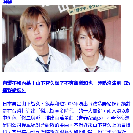
娛樂
自爆不和內幕！山下智久認了不爽龜梨和也 差點沒演到《改
造野豬妹》
日本男星山下智久、龜梨和也2005年演出《改造野豬妹》絕對
是在台灣打造出「傑尼斯黃金時代」的一大關鍵，兩人還以劇
中角色「修二與彰」推出百萬單曲〈青春Amigo〉，至今都還
是同公司後輩絕對會致敬的金曲。不過近來山下智久上節目爆