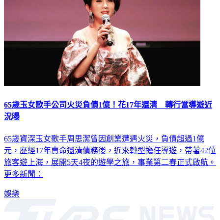
65歲玉女歌手公司火災負債1億！花17年還清 轉行當導遊近
況曝
65歲資深玉女歌手周思潔曾因創業遭遇火災，負債超過1億
元，歷經17年賣命還清債務後，近來轉型擔任導遊，帶著42位
旅客遊上海，展開5天4夜的遊學之旅，事業第二春正式啟航。
更多新聞：
娛樂