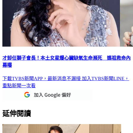
才卸任獅子會長！本土女星爆心臟缺氧生命瀕死 媽祖救命內
幕曝
下載TVBS新聞APP，最新消息不漏接
加入TVBS新聞LINE，
重點新聞一次看
延伸閱讀