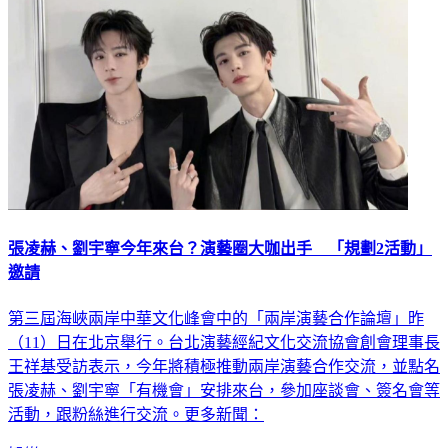
張凌赫、劉宇寧今年來台？演藝圈大咖出手 「規劃2活動」
邀請
第三屆海峽兩岸中華文化峰會中的「兩岸演藝合作論壇」昨
（11）日在北京舉行。台北演藝經紀文化交流協會創會理事長
王祥基受訪表示，今年將積極推動兩岸演藝合作交流，並點名
張凌赫、劉宇寧「有機會」安排來台，參加座談會、簽名會等
活動，跟粉絲進行交流。更多新聞：