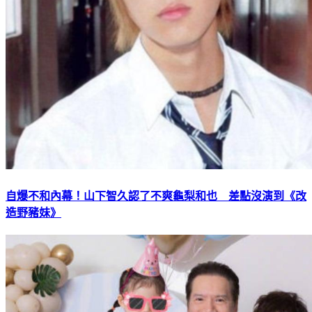
自爆不和內幕！山下智久認了不爽龜梨和也 差點沒演到《改
造野豬妹》