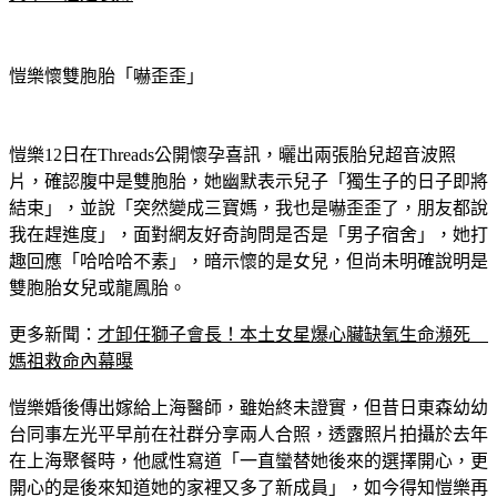
其中一個是表妹
愷樂懷雙胞胎「嚇歪歪」
愷樂12日在Threads公開懷孕喜訊，曬出兩張胎兒超音波照
片，確認腹中是雙胞胎，她幽默表示兒子「獨生子的日子即將
結束」，並說「突然變成三寶媽，我也是嚇歪歪了，朋友都說
我在趕進度」，面對網友好奇詢問是否是「男子宿舍」，她打
趣回應「哈哈哈不素」，暗示懷的是女兒，但尚未明確說明是
雙胞胎女兒或龍鳳胎。
更多新聞：
才卸任獅子會長！本土女星爆心臟缺氧生命瀕死　
媽祖救命內幕曝
愷樂婚後傳出嫁給上海醫師，雖始終未證實，但昔日東森幼幼
台同事左光平早前在社群分享兩人合照，透露照片拍攝於去年
在上海聚餐時，他感性寫道「一直蠻替她後來的選擇開心，更