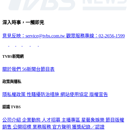
深入時事，一觸即見
意見反映：service@tvbs.com.tw
觀眾服務專線：02-2656-1599
TVBS新聞網
關於我們
56新聞台節目表
政策與隱私
隱私權政策
性騷擾防治措施
網站使用協定
版權宣告
認識 TVBS
公司介紹
企業動態
人才招募
主播專區
星藝象娛樂
節目版權