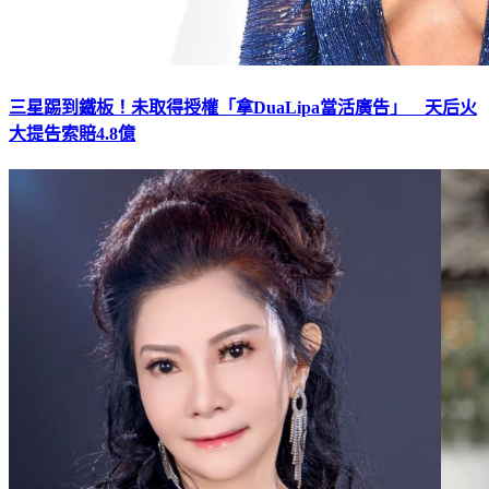
三星踢到鐵板！未取得授權「拿DuaLipa當活廣告」 天后火
大提告索賠4.8億