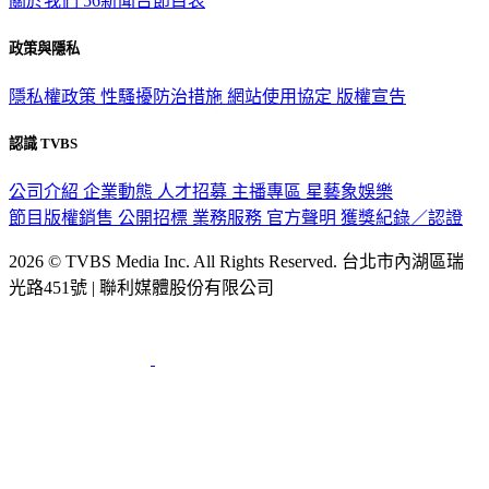
關於我們
56新聞台節目表
政策與隱私
隱私權政策
性騷擾防治措施
網站使用協定
版權宣告
認識 TVBS
公司介紹
企業動態
人才招募
主播專區
星藝象娛樂
節目版權銷售
公開招標
業務服務
官方聲明
獲獎紀錄／認證
2026 © TVBS Media Inc. All Rights Reserved. 台北市內湖區瑞
光路451號 | 聯利媒體股份有限公司