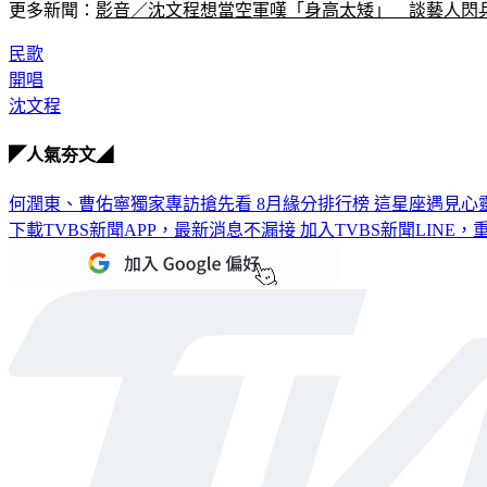
更多新聞：
影音／沈文程想當空軍嘆「身高太矮」　談藝人閃
民歌
開唱
沈文程
◤人氣夯文◢
何潤東、曹佑寧獨家專訪搶先看
8月緣分排行榜 這星座遇見心
下載TVBS新聞APP，最新消息不漏接
加入TVBS新聞LINE