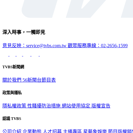
深入時事，一觸即見
意見反映：service@tvbs.com.tw
觀眾服務專線：02-2656-1599
TVBS新聞網
關於我們
56新聞台節目表
政策與隱私
隱私權政策
性騷擾防治措施
網站使用協定
版權宣告
認識 TVBS
公司介紹
企業動態
人才招募
主播專區
星藝象娛樂
節目版權銷