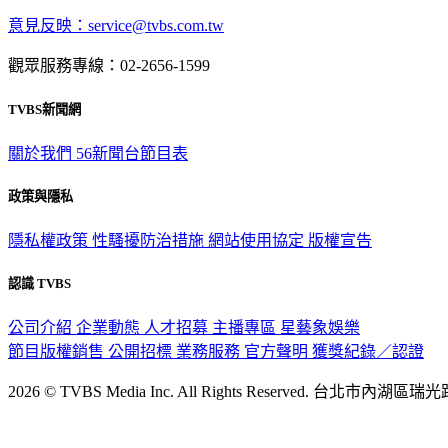
意見反映：service@tvbs.com.tw
觀眾服務專線：02-2656-1599
TVBS新聞網
關於我們
56新聞台節目表
政策與隱私
隱私權政策
性騷擾防治措施
網站使用協定
版權宣告
認識 TVBS
公司介紹
企業動態
人才招募
主播專區
星藝象娛樂
節目版權銷售
公開招標
業務服務
官方聲明
獲獎紀錄／認證
2026 © TVBS Media Inc. All Rights Reserved. 台北