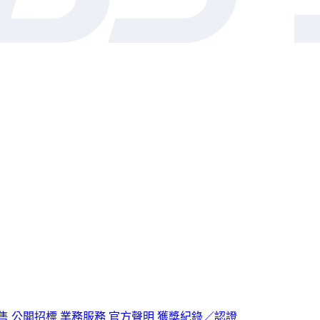
售
公開招標
業務服務
官方聲明
獲獎紀錄／認證