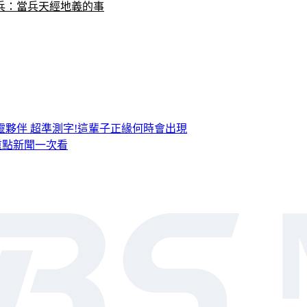
兵：當兵天經地義的事
靈夥伴
超準測字!這輩子正緣何時會出現
，重點新聞一次看