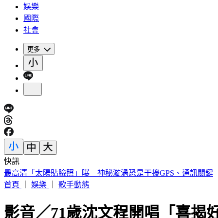
娛樂
國際
社會
更多
快訊
最高清「太陽貼臉照」曝 神秘漩渦恐是干擾GPS、通訊關鍵
首頁
｜
娛樂
｜
歌手動態
影音／71歲沈文程開唱「喜揭