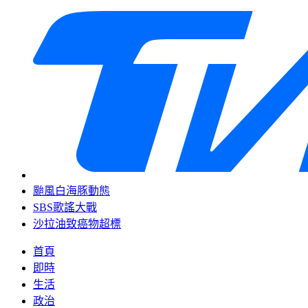
颱風白海豚動態
SBS歌謠大戰
沙拉油致癌物超標
首頁
即時
生活
政治