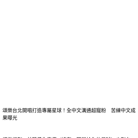
偉忠點出原因
頌樂台北開唱打造專屬星球！全中文溝通超寵粉　苦練中文成
果曝光