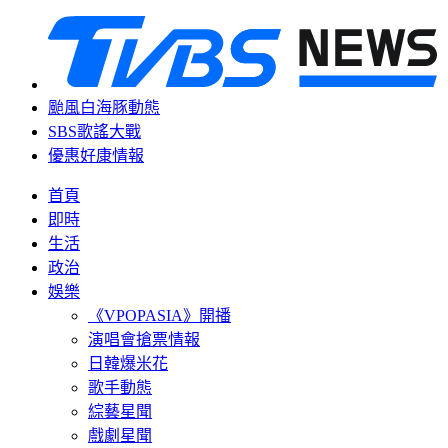
颱風白海豚動態
SBS歌謠大戰
優惠好康情報
首頁
即時
生活
政治
娛樂
《VPOPASIA》開播
演唱會搶票情報
日韓爆米花
歌手動態
綜藝星聞
戲劇星聞