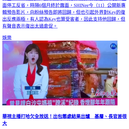
韓團SHINee成員Key去年捲入「打針阿姨」非法醫療爭議，全
面停工反省，時隔6個月終於露面，SHINee今（11）公開新專
輯預告影片，向粉絲預告即將回歸，但也引起外界對Key的復
出反應兩極，有人認為Key也算受害者，因此支持他回歸，但
有聲音表示復出太過倉促。
娛樂
華視主播打哈欠全放送！出包懲處結果出爐 基層、長官差很