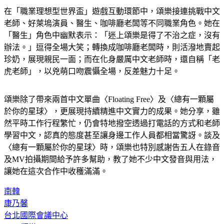
在「職業理想型世界盃」遊戲互動環節中，頌樂接連挑戰中文
老師、好萊塢演員、醫生、咖啡廳老闆等不同職業角色。她在
「醫生」角色中幽默表示：「迷上頌樂是得了不治之症，沒有
辦法。」逗得全場大笑；轉換成咖啡廳老闆時，則活潑地賣起
珍奶，展現親民一面；而在化身嚴厲中文老師時，還自稱「老
虎老師」，以兇萌口吻震懾全場，反差魅力十足。
頌樂除了帶來兩首中文單曲〈Floating Free〉及〈總有一顆屬
於你的星球〉，更展現持續精進中文實力的成果。她分享，雖
然平時工作行程繁忙，仍會特地撥空透過打電話的方式和老師
學習中文，認真的態度甚至讓身邊工作人員都相當驚訝。談及
〈總有一顆屬於你的星球〉時，頌樂也特別感謝告五人在錄音
及MV拍攝期間給予許多幫助，教了她不少中文發音與用法，
讓她在這次合作中收穫滿滿。
南韓
康乃馨