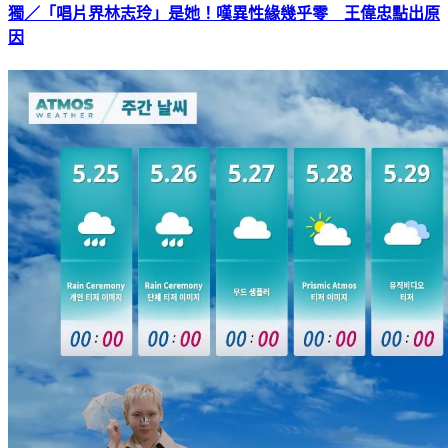
獨／「唱片界林志玲」是她！嘆異性緣幾乎零 王偉忠點出原
因