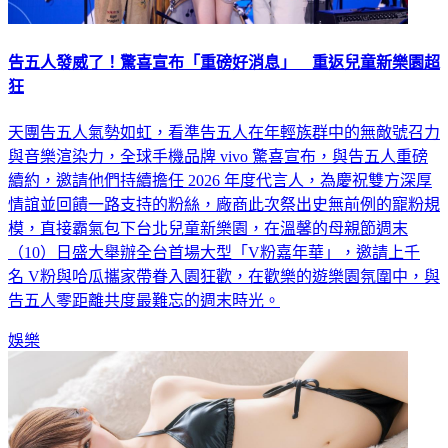
告五人發威了！驚喜宣布「重磅好消息」 重返兒童新樂園超
狂
天團告五人氣勢如虹，看準告五人在年輕族群中的無敵號召力
與音樂渲染力，全球手機品牌 vivo 驚喜宣布，與告五人重磅
續約，邀請他們持續擔任 2026 年度代言人，為慶祝雙方深厚
情誼並回饋一路支持的粉絲，廠商此次祭出史無前例的寵粉規
模，直接霸氣包下台北兒童新樂園，在溫馨的母親節週末
（10）日盛大舉辦全台首場大型「V粉嘉年華」，邀請上千
名 V粉與哈瓜攜家帶眷入園狂歡，在歡樂的遊樂園氛圍中，與
告五人零距離共度最難忘的週末時光。
娛樂