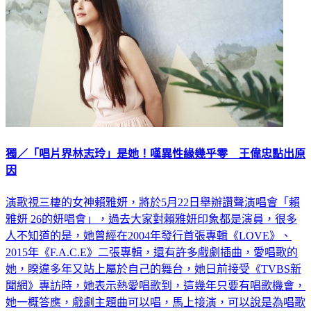
獨／「唱片界林志玲」是她！嘆異性緣幾乎零 王偉忠點出原
因
演歌視三棲的女神賴雅妍，將於5月22日舉辦讚聲演唱會「賴
雅妍 26的妍唱會」，過去大家對賴雅妍印象都是演員，很多
人不知道的是，她曾經在2004年發行首張專輯《LOVE》、
2015年《F.A.C.E》二張專輯，還有許多戲劇插曲，愛唱歌的
她，睽違多年又站上屬於自己的舞台，她日前接受《TVBS新
聞網》專訪時，她表示熱愛唱歌到，這幾年只要有唱歌機會，