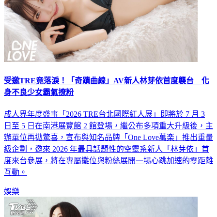
受邀TRE竟落淚！「奇蹟曲線」AV新人林芽依首度襲台 化
身不良少女霸氣撩粉
成人界年度盛事「2026 TRE台北國際紅人展」即將於 7 月 3
日至 5 日在南港展覽館 2 館登場，繼公布多項重大升級後，主
辦單位再拋驚喜，宣布與知名品牌「One Love萬楽」推出重量
級企劃，邀來 2026 年最具話題性的空靈系新人「林芽依」首
度來台參展，將在專屬攤位與粉絲展開一場心跳加速的零距離
互動。
娛樂