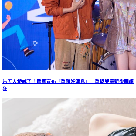
告五人發威了！驚喜宣布「重磅好消息」 重返兒童新樂園超
狂