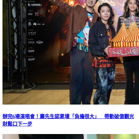
辦完6場演唱會！麋先生認累壞「負擔很大」 帶動破億觀光
財鬆口下一步