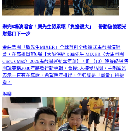
辦完6場演唱會！麋先生認累壞「負擔很大」 帶動破億觀光
財鬆口下一步
金曲樂團「麋先生MIXER」全球首創全帳篷式馬戲團演唱
會，在高雄舉辦6場【大誠保經 x 麋先生 MIXER〈大馬戲團
CircUs Max〉2026馬戲團運動嘉年華】，昨（10）晚最終場時
開玩笑稱2030年將發行新專輯，會後5人接受訪問，主唱聖皓
表示一直有在寫歌，希望明年推出，但強調是「盡量」拚拚
看。
娛樂