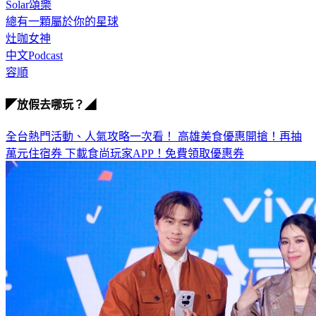
台北國際會議中心
Solar頌樂
總有一顆屬於你的星球
灶咖女神
中文Podcast
容順
◤放假去哪玩？◢
全台熱門活動、人氣攻略一次看！
高雄美食優惠開搶！再抽
萬元住宿券
下載食尚玩家APP！免費領取優惠券