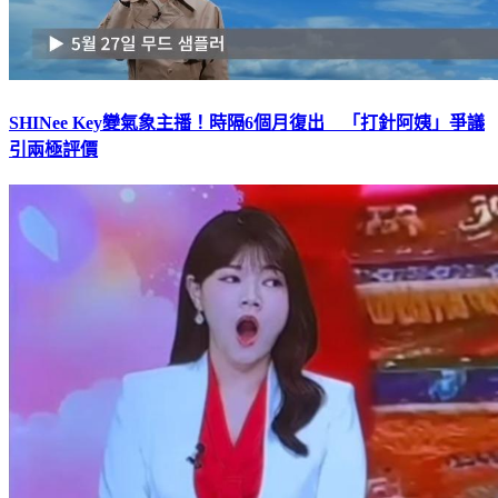
SHINee Key變氣象主播！時隔6個月復出 「打針阿姨」爭議
引兩極評價