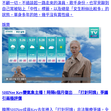
她一概答應，戲劇主題曲可以唱，馬上接演，可以說是為唱歌
不顧一切，不過談起一路走來的演員、歌手身份，也罕見聊到
自己常被貼上「中性」標籤，以及總是「女生粉絲比較多」的
狀態，單身多年的她，幾乎沒有異性緣。
娛樂
SHINee Key變氣象主播！時隔6個月復出 「打針阿姨」爭議
引兩極評價