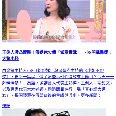
王俐人激凸遭酸！傳退休欠債「當眾實戰」 小S開飆聲援：
大驚小怪
由金鐘主持人小S（徐熙娣）與派翠克主持的《小姐不熙
娣》，最新一集以「做了這些事他們還敢來上節目？今天一一
解釋清楚！」為題，邀請藝人代表王彩樺、王俐人、關韶文，
以及專家代表木木老師，透過節目進行一場「真心話大道
歉」，揭開隱藏在傳聞背後的荒謬與淚水。更多新聞：
娛樂