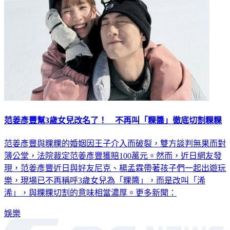
范姜彥豐幫3歲女兒改名了！ 不再叫「粿醬」徹底切割粿粿
范姜彥豐與粿粿的婚姻因王子介入而破裂，雙方談判無果而對
簿公堂，法院裁定范姜彥豐獲賠100萬元。然而，近日網友發
現，范姜彥豐近日與好友尼克、楊孟霖帶著孩子們一起出遊玩
樂，現場已不再稱呼3歲女兒為「粿醬」，而是改叫「浠
浠」，與粿粿切割的意味相當濃厚。更多新聞：
娛樂