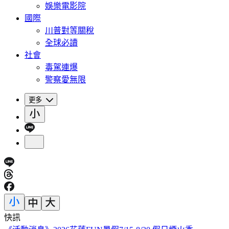
娛樂電影院
國際
川普對等關稅
全球必讀
社會
毒駕連爆
警察愛無限
更多
快訊