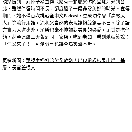
頌樂提到，前陣子為宣傳〈總有一顆屬於你的星球〉來到台
北，雖然停留時間不長，卻度過了一段非常美好的時光。宣傳
期間，她不僅首次挑戰全中文Podcast，更成功學會「高級大
人」等流行用語，流利又自然的表現讓粉絲驚喜不已。除了語
言實力大進步外，頌樂也毫不掩飾對美食的熱愛，尤其是擔仔
麵，甚至連續三天報到同一家店，吃到老闆一看到她就笑說：
「你又來了！」可愛分享也讓全場笑聲不斷。
更多新聞：
華視主播打哈欠全放送！出包懲處結果出爐　基
層、長官差很大