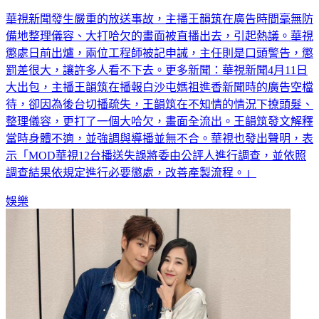
大
華視新聞發生嚴重的放送事故，主播王韻筑在廣告時間毫無防
備地整理儀容、大打哈欠的畫面被直播出去，引起熱議。華視
懲處日前出爐，兩位工程師被記申誡，主任則是口頭警告，懲
罰差很大，讓許多人看不下去。更多新聞：華視新聞4月11日
大出包，主播王韻筑在播報白沙屯媽祖進香新聞時的廣告空檔
待，卻因為後台切播疏失，王韻筑在不知情的情況下撩頭髮、
整理儀容，更打了一個大哈欠，畫面全流出。王韻筑發文解釋
當時身體不適，並強調與導播並無不合。華視也發出聲明，表
示「MOD華視12台播送失誤將委由公評人進行調查，並依照
調查結果依規定進行必要懲處，改善產製流程。」
娛樂