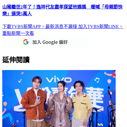
山豬離世2年了！逸祥代友盡孝探望他媽媽 暖喊「母親節快
樂」逼哭5萬人
下載TVBS新聞APP，最新消息不漏接
加入TVBS新聞LINE，
重點新聞一次看
延伸閱讀