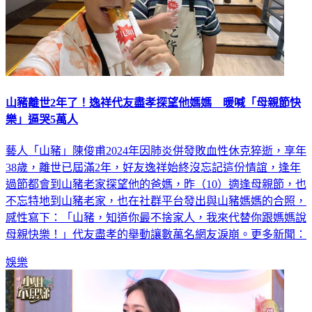
山豬離世2年了！逸祥代友盡孝探望他媽媽 暖喊「母親節快
樂」逼哭5萬人
藝人「山豬」陳俊甫2024年因肺炎併發敗血性休克猝逝，享年
38歲，離世已屆滿2年，好友逸祥始終沒忘記這份情誼，逢年
過節都會到山豬老家探望他的爸媽，昨（10）適逢母親節，也
不忘特地到山豬老家，也在社群平台發出與山豬媽媽的合照，
感性寫下：「山豬，知道你最不捨家人，我來代替你跟媽媽說
母親快樂！」代友盡孝的舉動讓數萬名網友淚崩。更多新聞：
娛樂