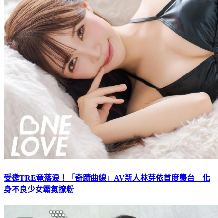
受邀TRE竟落淚！「奇蹟曲線」AV新人林芽依首度襲台 化
身不良少女霸氣撩粉