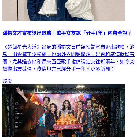
潘裕文才宣布退出歌壇！歌手女友認「分手1年」內幕全說了
《超級星光大道》出身的潘裕文日前無預警宣布退出歌壇，消
息一出震驚不少粉絲，也讓外界開始聯想，是否和感情狀態有
關。尤其過去他和馬來西亞歌手俊倩穩定交往近兩年，如今突
然拋出震撼彈，俊倩坦言已經分手一年。更多新聞：
娛樂