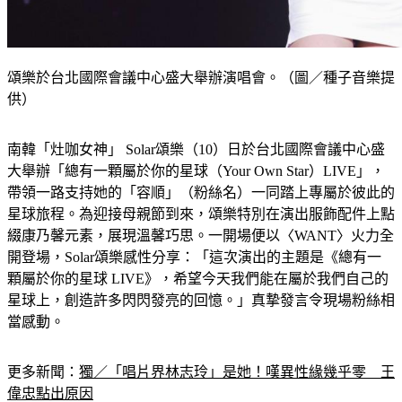
頌樂於台北國際會議中心盛大舉辦演唱會。（圖／種子音樂提
供）
南韓「灶咖女神」 Solar頌樂（10）日於台北國際會議中心盛
大舉辦「總有一顆屬於你的星球（Your Own Star）LIVE」，
帶領一路支持她的「容順」（粉絲名）一同踏上專屬於彼此的
星球旅程。為迎接母親節到來，頌樂特別在演出服飾配件上點
綴康乃馨元素，展現溫馨巧思。一開場便以〈WANT〉火力全
開登場，Solar頌樂感性分享：「這次演出的主題是《總有一
顆屬於你的星球 LIVE》，希望今天我們能在屬於我們自己的
星球上，創造許多閃閃發亮的回憶。」真摯發言令現場粉絲相
當感動。
更多新聞：
獨／「唱片界林志玲」是她！嘆異性緣幾乎零　王