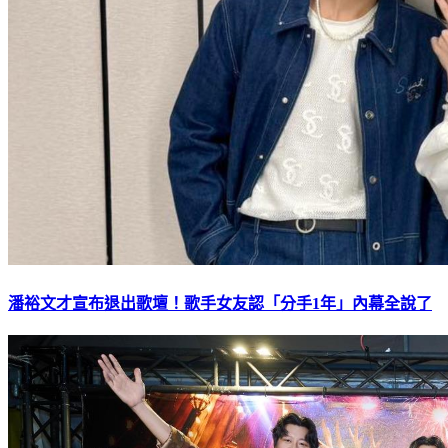
潘裕文才宣布退出歌壇！歌手女友認「分手1年」內幕全說了