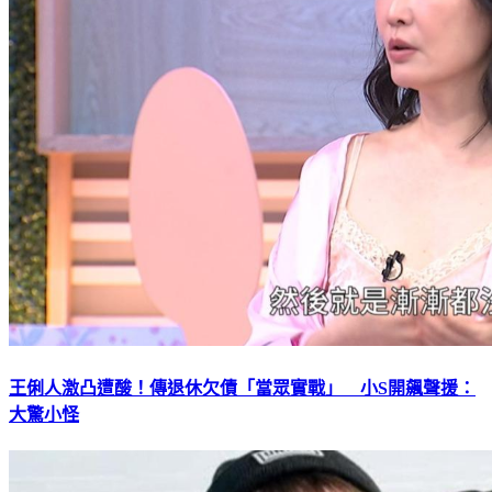
王俐人激凸遭酸！傳退休欠債「當眾實戰」 小S開飆聲援：
大驚小怪