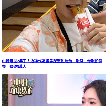
山豬離世2年了！逸祥代友盡孝探望他媽媽 暖喊「母親節快
樂」逼哭5萬人