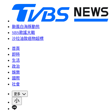
颱風白海豚動態
SBS歌謠大戰
沙拉油致癌物超標
首頁
即時
生活
政治
娛樂
國際
社會
更多