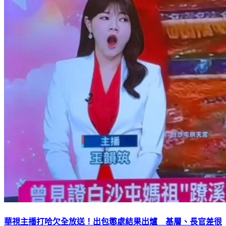
華視主播打哈欠全放送！出包懲處結果出爐 基層、長官差很