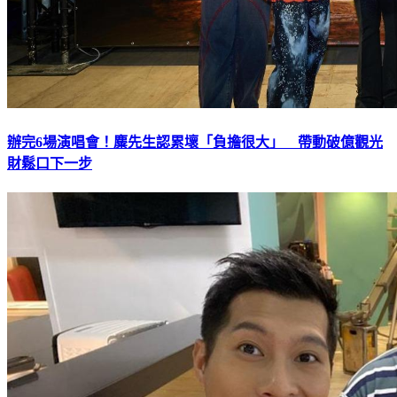
辦完6場演唱會！麋先生認累壞「負擔很大」 帶動破億觀光
財鬆口下一步