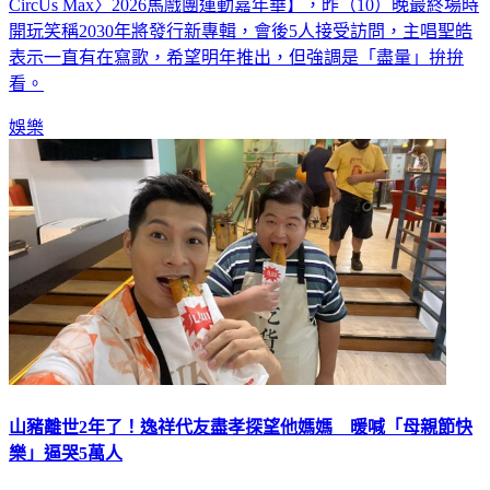
CircUs Max〉2026馬戲團運動嘉年華】，昨（10）晚最終場時
開玩笑稱2030年將發行新專輯，會後5人接受訪問，主唱聖皓
表示一直有在寫歌，希望明年推出，但強調是「盡量」拚拚
看。
娛樂
山豬離世2年了！逸祥代友盡孝探望他媽媽 暖喊「母親節快
樂」逼哭5萬人