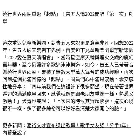
繞行世界兩圈重返「起點」！告五人憶2022開唱「第一次」創
舉
這次重返兒童新樂園，對告五人來說更是意義非凡。回想2022
年，告五人破天荒創下先例，首度包下兒童新樂園舉辦新樂園
「2022愛在夏天演唱會」，當時星空摩天輪與煙火交織的魔幻
嘉年華，至今仍讓許多歌迷津津樂道。如今，告五人已帶著音
樂繞行世界兩圈，累積了無數大型萬人舞台的成功經驗，再次
回到這個充滿回憶的「起點」，團員們心中滿是感動。雲安感
性地分享：「四年前我們在這裡許下很多願望，現在帶著世界
巡迴的滿滿能量回來，感覺就像是跟老朋友重逢一樣，熟悉又
激動！」犬青也笑說：「上次來的時候其實超緊張，這次心境
很不一樣，多了很多餘裕可以好好看清楚大家開心的臉。」
更多新聞：
潘裕文才宣布退出歌壇！歌手女友認「分手1年」
內幕全說了