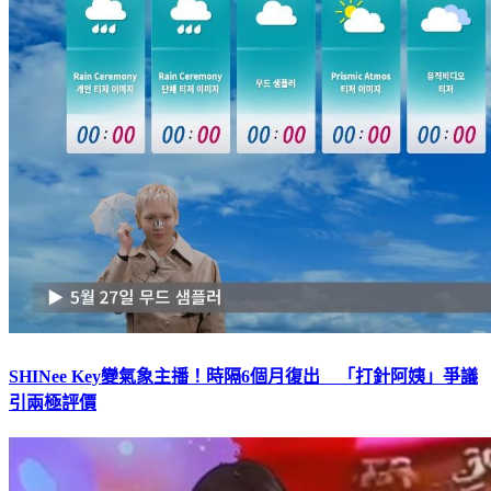
SHINee Key變氣象主播！時隔6個月復出 「打針阿姨」爭議
引兩極評價