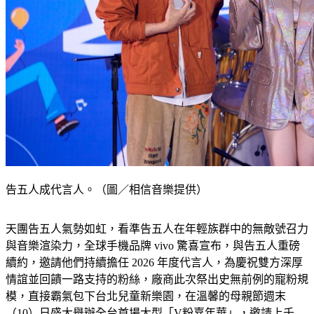
告五人成代言人。（圖／相信音樂提供）
天團告五人氣勢如虹，看準告五人在年輕族群中的無敵號召力
與音樂渲染力，全球手機品牌 vivo 驚喜宣布，與告五人重磅
續約，邀請他們持續擔任 2026 年度代言人，為慶祝雙方深厚
情誼並回饋一路支持的粉絲，廠商此次祭出史無前例的寵粉規
模，直接霸氣包下台北兒童新樂園，在溫馨的母親節週末
（10）日盛大舉辦全台首場大型「V粉嘉年華」，邀請上千