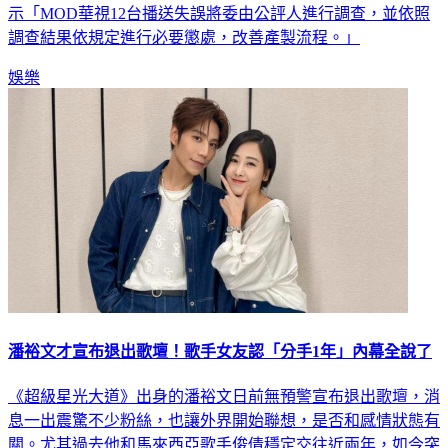
示「MOD華視12台播送失誤將委由公評人進行調查，並依照
調查結果依規定進行必要懲處，改善產製流程。」
娛樂
潘裕文才宣布退出歌壇！歌手女友認「分手1年」內幕全說了
《超級星光大道》出身的潘裕文日前無預警宣布退出歌壇，消
息一出震驚不少粉絲，也讓外界開始聯想，是否和感情狀態有
關。尤其過去他和馬來西亞歌手俊倩穩定交往近兩年，如今突