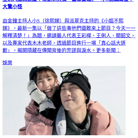
大驚小怪
由金鐘主持人小S（徐熙娣）與派翠克主持的《小姐不熙
娣》，最新一集以「做了這些事他們還敢來上節目？今天一一
解釋清楚！」為題，邀請藝人代表王彩樺、王俐人、關韶文，
以及專家代表木木老師，透過節目進行一場「真心話大道
歉」，揭開隱藏在傳聞背後的荒謬與淚水。更多新聞：
娛樂