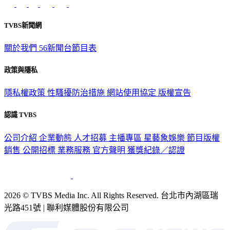
TVBS新聞網
關於我們
56新聞台節目表
政策與隱私
隱私權政策
性騷擾防治措施
網站使用協定
版權宣告
認識 TVBS
公司介紹
企業動態
人才招募
主播專區
星藝象娛樂
節目版權
銷售
公開招標
業務服務
官方聲明
獲獎紀錄／認證
2026 © TVBS Media Inc. All Rights Reserved. 台北市內湖區瑞
光路451號 | 聯利媒體股份有限公司