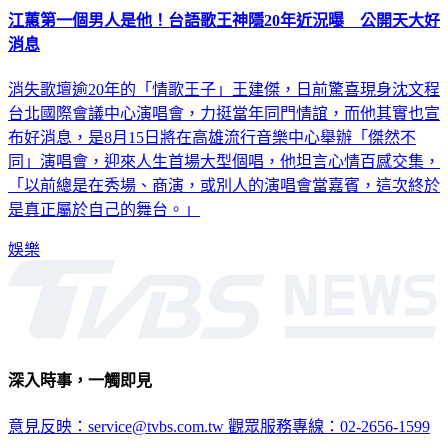
江蕙第一個男人是他！台語歌王神隱20年近況曝 公開天大好
消息
消失歌壇逾20年的「情歌王子」王建傑，日前驚喜現身沈文程
台北國際會議中心演唱會，力挺當年同門情誼，而他其實也宣
布好消息，是8月15日將在高雄流行音樂中心舉辦「傑然不
同」演唱會，迎來人生首場大型個唱，他坦言心情百感交集，
「以前總是在秀場、商演，或別人的演唱會當嘉賓，這次終於
是真正屬於自己的舞台。」
娛樂
深入時事，一觸即見
意見反映：service@tvbs.com.tw
觀眾服務專線：02-2656-1599