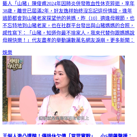
藝人「山豬」陳俊甫2024年因肺炎併發敗血性休克猝逝，享年
38歲，離世已屆滿2年，好友逸祥始終沒忘記這份情誼，逢年
過節都會到山豬老家探望他的爸媽，昨（10）適逢母親節，也
不忘特地到山豬老家，也在社群平台發出與山豬媽媽的合照，
感性寫下：「山豬，知道你最不捨家人，我來代替你跟媽媽說
母親快樂！」代友盡孝的舉動讓數萬名網友淚崩。更多新聞：
娛樂
王俐人激凸遭酸！傳退休欠債「當眾實戰」 小S開飆聲援：