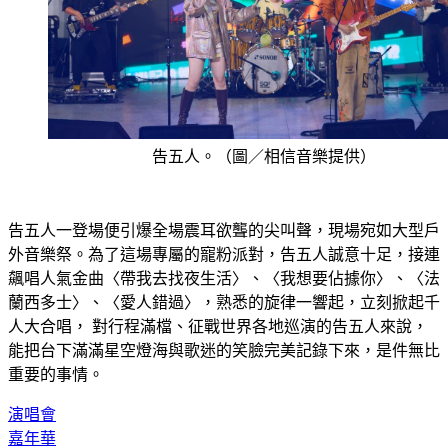
告五人。（圖／相信音樂提供）
告五人一登場便引爆全場震耳欲聾的尖叫聲，現場宛如大型戶
外音樂祭。為了這場專屬的寵粉派對，告五人誠意十足，接連
飆唱人氣金曲〈帶我去找夜生活〉、〈我想要佔據你〉、〈法
蘭西多士〉、〈愛人錯過〉，熟悉的旋律一響起，立刻掀起千
人大合唱， 對行程滿檔、征戰世界各地巡演的告五人來說，
能把台下滿滿星空燈海與歌迷的笑臉完美記錄下來，是件無比
重要的事情。
演唱會
嘉年華