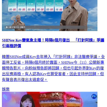
SHINee Key變氣象主播！時隔6個月復出 「打針阿姨」爭議
引兩極評價
韓團SHINee成員Key去年捲入「打針阿姨」非法醫療爭議，全
面停工反省，時隔6個月終於露面，SHINee今（11）公開新專
輯預告影片，向粉絲預告即將回歸，但也引起外界對Key的復
出反應兩極，有人認為Key也算受害者，因此支持他回歸，但
有聲音表示復出太過倉促。
娛樂