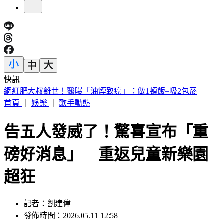
快訊
北市6旬老姊姊大街狂毆56歲弟 背後心酸原因曝
首頁
｜
娛樂
｜
歌手動態
告五人發威了！驚喜宣布「重
磅好消息」 重返兒童新樂園
超狂
記者：劉建偉
發佈時間：2026.05.11 12:58