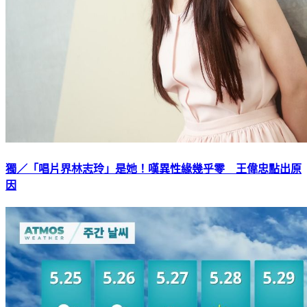
獨／「唱片界林志玲」是她！嘆異性緣幾乎零 王偉忠點出原
因