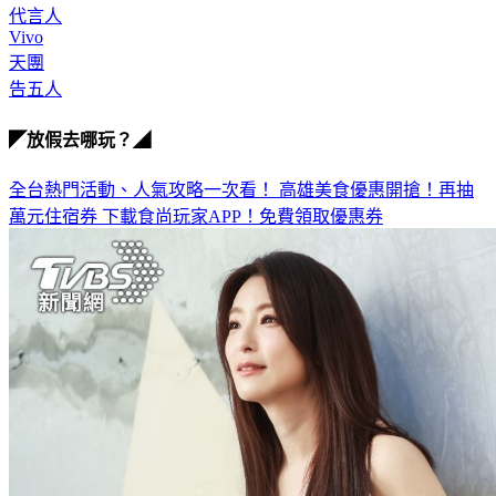
代言人
Vivo
天團
告五人
◤放假去哪玩？◢
全台熱門活動、人氣攻略一次看！
高雄美食優惠開搶！再抽
萬元住宿券
下載食尚玩家APP！免費領取優惠券