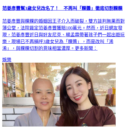
范姜彥豐幫3歲女兒改名了！ 不再叫「粿醬」徹底切割粿粿
范姜彥豐與粿粿的婚姻因王子介入而破裂，雙方談判無果而對
簿公堂，法院裁定范姜彥豐獲賠100萬元。然而，近日網友發
現，范姜彥豐近日與好友尼克、楊孟霖帶著孩子們一起出遊玩
樂，現場已不再稱呼3歲女兒為「粿醬」，而是改叫「浠
浠」，與粿粿切割的意味相當濃厚。更多新聞：
娛樂