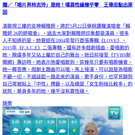
獨／「唱片界林志玲」是她！嘆異性緣幾乎零 王偉忠點出原
因
演歌視三棲的女神賴雅妍，將於5月22日舉辦讚聲演唱會「賴
雅妍 26的妍唱會」，過去大家對賴雅妍印象都是演員，很多
人不知道的是，她曾經在2004年發行首張專輯《LOVE》、
2015年《F.A.C.E》二張專輯，還有許多戲劇插曲，愛唱歌的
她，睽違多年又站上屬於自己的舞台，她日前接受《TVBS新
聞網》專訪時，她表示熱愛唱歌到，這幾年只要有唱歌機會，
她一概答應，戲劇主題曲可以唱，馬上接演，可以說是為唱歌
不顧一切，不過談起一路走來的演員、歌手身份，也罕見聊到
自己常被貼上「中性」標籤，以及總是「女生粉絲比較多」的
狀態，單身多年的她，幾乎沒有異性緣。
娛樂