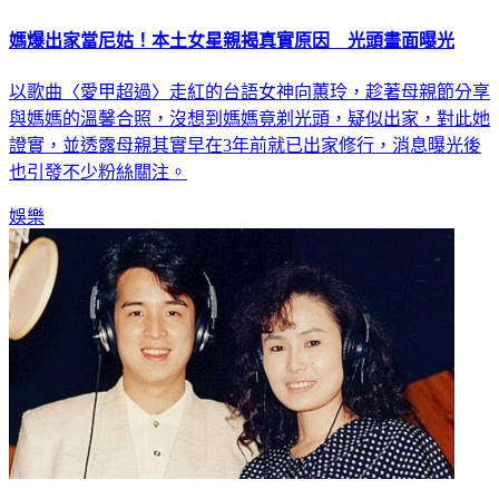
媽爆出家當尼姑！本土女星親揭真實原因 光頭畫面曝光
以歌曲〈愛甲超過〉走紅的台語女神向蕙玲，趁著母親節分享
與媽媽的溫馨合照，沒想到媽媽竟剃光頭，疑似出家，對此她
證實，並透露母親其實早在3年前就已出家修行，消息曝光後
也引發不少粉絲關注。
娛樂