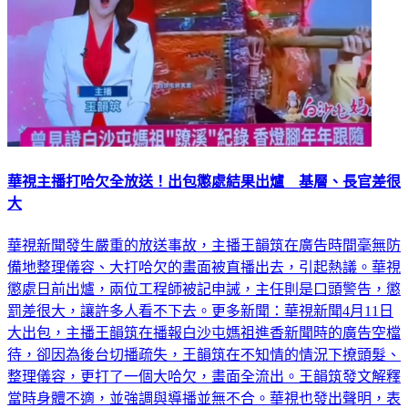
華視主播打哈欠全放送！出包懲處結果出爐 基層、長官差很
大
華視新聞發生嚴重的放送事故，主播王韻筑在廣告時間毫無防
備地整理儀容、大打哈欠的畫面被直播出去，引起熱議。華視
懲處日前出爐，兩位工程師被記申誡，主任則是口頭警告，懲
罰差很大，讓許多人看不下去。更多新聞：華視新聞4月11日
大出包，主播王韻筑在播報白沙屯媽祖進香新聞時的廣告空檔
待，卻因為後台切播疏失，王韻筑在不知情的情況下撩頭髮、
整理儀容，更打了一個大哈欠，畫面全流出。王韻筑發文解釋
當時身體不適，並強調與導播並無不合。華視也發出聲明，表