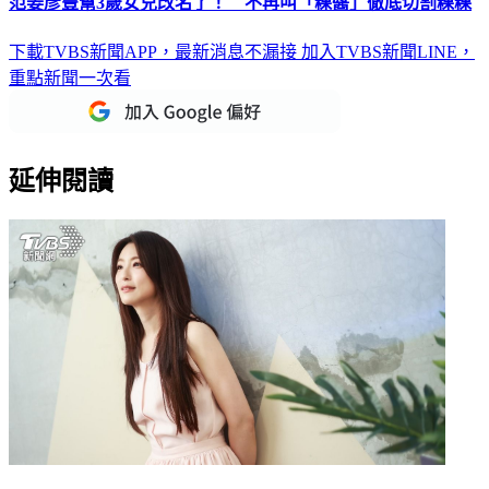
范姜彥豐幫3歲女兒改名了！ 不再叫「粿醬」徹底切割粿粿
下載TVBS新聞APP，最新消息不漏接
加入TVBS新聞LINE，
重點新聞一次看
延伸閱讀