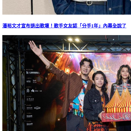
潘裕文才宣布退出歌壇！歌手女友認「分手1年」內幕全說了