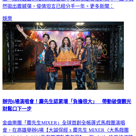
然拋出震撼彈，俊倩坦言已經分手一年。更多新聞：
娛樂
辦完6場演唱會！麋先生認累壞「負擔很大」 帶動破億觀光
財鬆口下一步
金曲樂團「麋先生MIXER」全球首創全帳篷式馬戲團演唱
會，在高雄舉辦6場【大誠保經 x 麋先生 MIXER〈大馬戲團