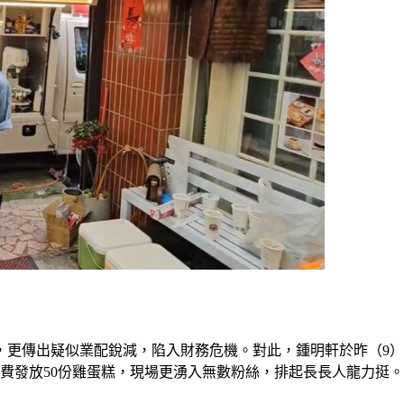
）
，更傳出疑似業配銳減，陷入財務危機。對此，鍾明軒於昨（9
免費發放50份雞蛋糕，現場更湧入無數粉絲，排起長長人龍力挺