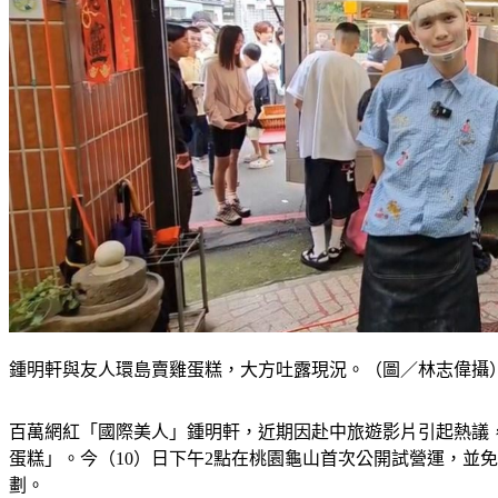
鍾明軒與友人環島賣雞蛋糕，大方吐露現況。（圖／林志偉攝
百萬網紅「國際美人」鍾明軒，近期因赴中旅遊影片引起熱議
蛋糕」。今（10）日下午2點在桃園龜山首次公開試營運，並
劃。