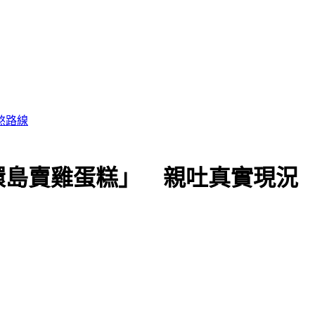
警關切
環島賣雞蛋糕」 親吐真實現況