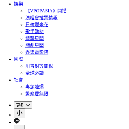
娛樂
《VPOPASIA》開播
演唱會搶票情報
日韓爆米花
歌手動態
綜藝星聞
戲劇星聞
娛樂電影院
國際
川普對等關稅
全球必讀
社會
毒駕連爆
警察愛無限
更多