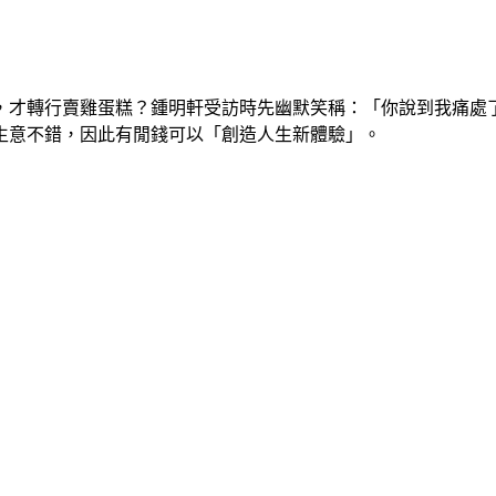
機，才轉行賣雞蛋糕？鍾明軒受訪時先幽默笑稱：「你說到我痛
生意不錯，因此有閒錢可以「創造人生新體驗」。