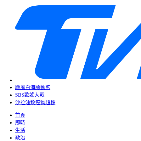
颱風白海豚動態
SBS歌謠大戰
沙拉油致癌物超標
首頁
即時
生活
政治