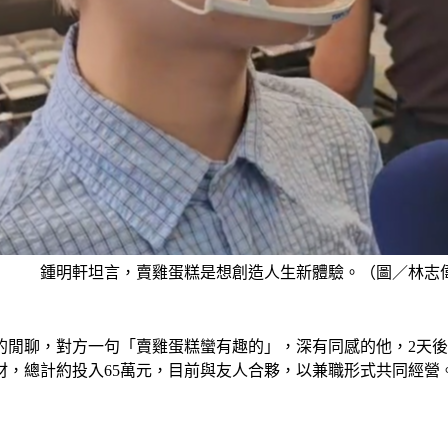
鍾明軒坦言，賣雞蛋糕是想創造人生新體驗。（圖／林志
的閒聊，對方一句「賣雞蛋糕蠻有趣的」，深有同感的他，2天後
材，總計約投入65萬元，目前與友人合夥，以兼職形式共同經營