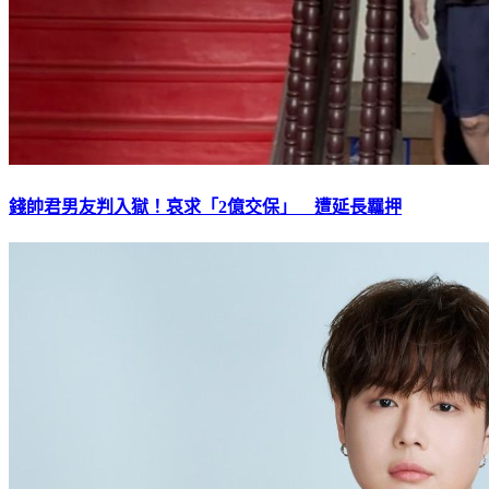
錢帥君男友判入獄！哀求「2億交保」 遭延長羈押