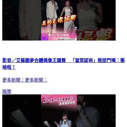
影音／艾薇圓夢合體偶像王識賢 「當眾認爸」叛逆鬥嘴：衝
啥啦！
更多新聞：更多新聞：
娛樂