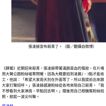
張凌赫宣布殺青了。（圖／翻攝自微博）
《歸鸞》近期迎來殺青，張凌赫帶著滿臉是血的傷妝，在片場
用大聲公跟粉絲噓寒問暖，因為大概要拍到凌晨2、3點才能收
工，他說：「希望大家雨天別在外面等了，所以我提前出來跟
大家打聲招呼。」張凌赫感謝粉絲從各地來陪自己殺青，「我
不想看到大家淋雨，早點回去啊。」隨後用自己相機幫粉絲拍
照，掀起一波尖叫聲。