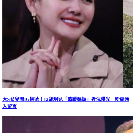
大S女兒開IG帳號！12歲玥兒「追蹤媽媽」近況曝光 粉絲湧
入留言