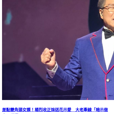
差點變角頭女婿！楊烈收正妹送花示愛 大老牽線「暗示做