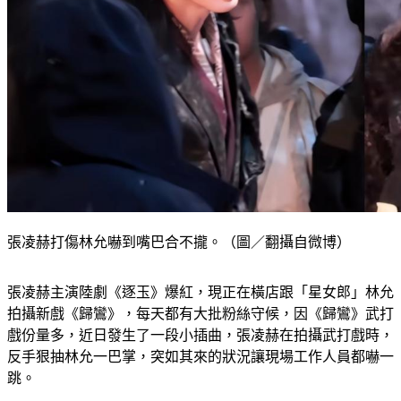
張凌赫打傷林允嚇到嘴巴合不攏。（圖／翻攝自微博）
張凌赫主演陸劇《逐玉》爆紅，現正在橫店跟「星女郎」林允
拍攝新戲《歸鸞》，每天都有大批粉絲守候，因《歸鸞》武打
戲份量多，近日發生了一段小插曲，張凌赫在拍攝武打戲時，
反手狠抽林允一巴掌，突如其來的狀況讓現場工作人員都嚇一
跳。