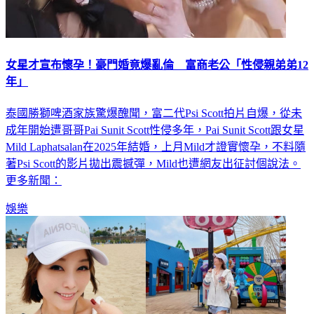
女星才宣布懷孕！豪門婚竟爆亂倫 富商老公「性侵親弟弟12
年」
泰國勝獅啤酒家族驚爆醜聞，富二代Psi Scott拍片自爆，從未
成年開始遭哥哥Pai Sunit Scott性侵多年，Pai Sunit Scott跟女星
Mild Laphatsalan在2025年結婚，上月Mild才證實懷孕，不料隨
著Psi Scott的影片拋出震撼彈，Mild也遭網友出征討個說法。
更多新聞：
娛樂