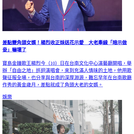
差點變角頭女婿！楊烈收正妹送花示愛 大老牽線「暗示做
妾」嚇壞了
寶島金鐘歌王楊烈今（10）日在台南文化中心演藝廳開唱，舉
辦「自由之地」巡迴演唱會，來到充滿人情味的土地，他用歌
聲征服全場，也分享與台南的深厚淵源，難忘早年在台南歌廳
作秀的黃金歲月，差點就成了角頭大老的女婿。
娛樂