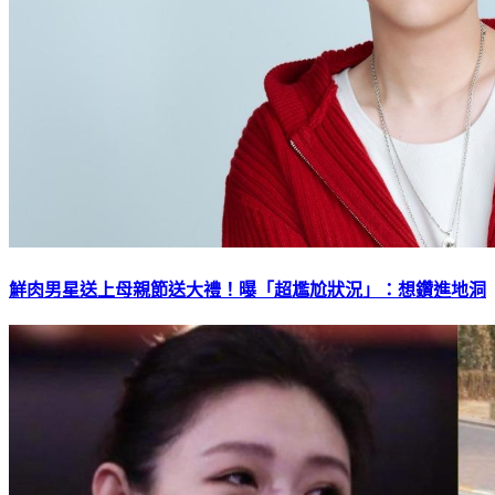
鮮肉男星送上母親節送大禮！曝「超尷尬狀況」：想鑽進地洞