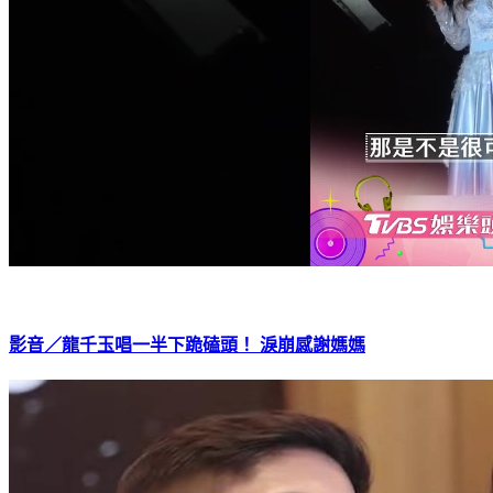
影音／龍千玉唱一半下跪磕頭！ 淚崩感謝媽媽