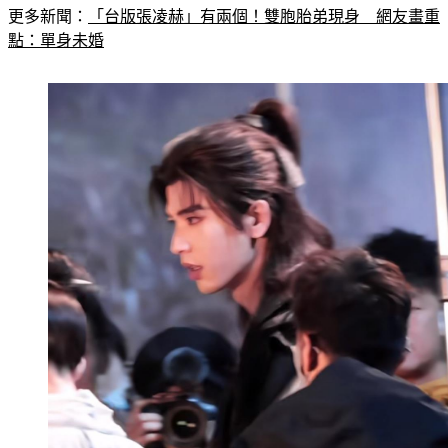
更多新聞：
「台版張凌赫」有兩個！雙胞胎弟現身　網友畫重
點：單身未婚