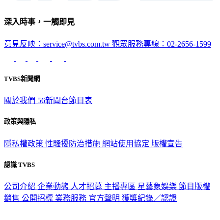
深入時事，一觸即見
意見反映：service@tvbs.com.tw
觀眾服務專線：02-2656-1599
TVBS新聞網
關於我們
56新聞台節目表
政策與隱私
隱私權政策
性騷擾防治措施
網站使用協定
版權宣告
認識 TVBS
公司介紹
企業動態
人才招募
主播專區
星藝象娛樂
節目版權
銷售
公開招標
業務服務
官方聲明
獲獎紀錄／認證