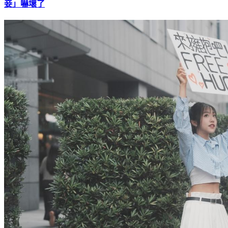
妾」嚇壞了