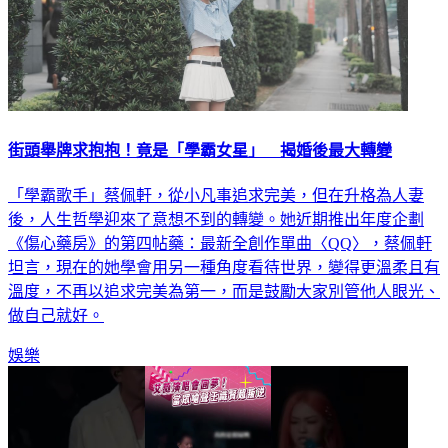
街頭舉牌求抱抱！竟是「學霸女星」 揭婚後最大轉變
「學霸歌手」蔡佩軒，從小凡事追求完美，但在升格為人妻
後，人生哲學迎來了意想不到的轉變。她近期推出年度企劃
《傷心藥房》的第四帖藥：最新全創作單曲〈QQ〉，蔡佩軒
坦言，現在的她學會用另一種角度看待世界，變得更溫柔且有
溫度，不再以追求完美為第一，而是鼓勵大家別管他人眼光、
做自己就好。
娛樂