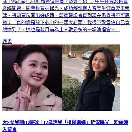
Still Waiting」2026 讚聲演唱會，於昨（9）日中午在寬宏售票
系統開賣，開票後票被掃光，成功解鎖個人音樂生涯重要里程
碑，得知票房開出好成績，郭家瑋坦言直到現在仍覺得不可思
議：「真的像是放下心中的一顆大石頭！我很不敢置信自己竟
然辦到了，這也是我目前為止人數最多的一場演唱會。」
娛樂
大S女兒開IG帳號！12歲玥兒「追蹤媽媽」近況曝光 粉絲湧
入留言