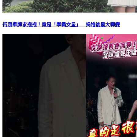
街頭舉牌求抱抱！竟是「學霸女星」 揭婚後最大轉變