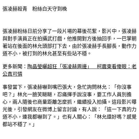
張凌赫殺青　粉絲白天守到晚　
張凌赫粉絲日前分享了一段片場的幕後花絮，影片中，張凌赫
與對手演員正在拍攝武打戲，他推開對方後抽回手，一巴掌朝
著站在後面的林允頭部打下去，由於張凌赫手長腳長，動作力
道不小，被打到的林允甚至有些站不穩。
更多新聞：
陶晶瑩曬超狂「張凌赫周邊」　柯震東看傻眼：老
公真可憐
事發當下，張凌赫嚇到嘴巴張大，急忙詢問林允：「你沒事
吧？」林允一臉笑瞇瞇，忍痛揮手說沒事，要工作人員別擔
心，兩人隨後也商量距離怎麼抓，繼續投入拍攝。這段影片曝
光後，引發網友在微博上留言討論，有人說：「這一下真的力
道不小，連我都嚇到了。」也有人關心：「林允還好嗎？感覺
都站不穩了。」