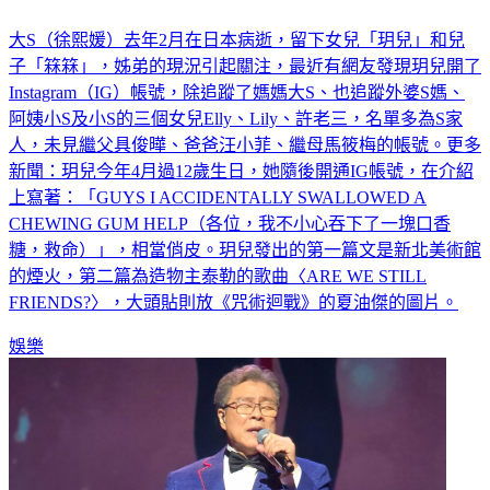
大S（徐熙媛）去年2月在日本病逝，留下女兒「玥兒」和兒
子「箖箖」，姊弟的現況引起關注，最近有網友發現玥兒開了
Instagram（IG）帳號，除追蹤了媽媽大S、也追蹤外婆S媽、
阿姨小S及小S的三個女兒Elly、Lily、許老三，名單多為S家
人，未見繼父具俊曄、爸爸汪小菲、繼母馬筱梅的帳號。更多
新聞：玥兒今年4月過12歲生日，她隨後開通IG帳號，在介紹
上寫著：「GUYS I ACCIDENTALLY SWALLOWED A
CHEWING GUM HELP（各位，我不小心吞下了一塊口香
糖，救命）」，相當俏皮。玥兒發出的第一篇文是新北美術館
的煙火，第二篇為造物主泰勒的歌曲〈ARE WE STILL
FRIENDS?〉，大頭貼則放《咒術迴戰》的夏油傑的圖片。
娛樂