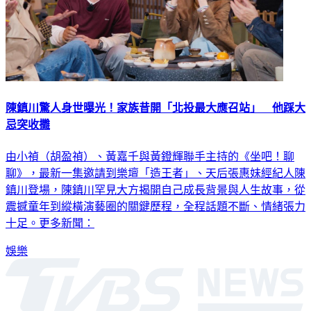
陳鎮川驚人身世曝光！家族昔開「北投最大應召站」 他踩大
忌突收攤
由小禎（胡盈禎）、黃嘉千與黃鐙輝聯手主持的《坐吧！聊
聊》，最新一集邀請到樂壇「造王者」、天后張惠妹經紀人陳
鎮川登場，陳鎮川罕見大方揭開自己成長背景與人生故事，從
震撼童年到縱橫演藝圈的關鍵歷程，全程話題不斷、情緒張力
十足。更多新聞：
娛樂