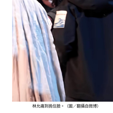
林允痛到摀住臉。（圖／翻攝自微博）