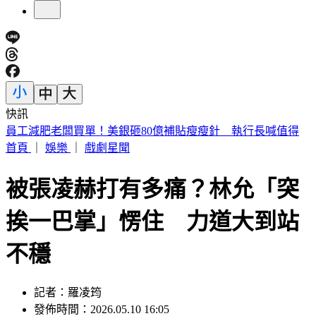
快訊
全聯中元廣告《歸途篇》上線 真人＋AI超溫馨
首頁
｜
娛樂
｜
戲劇星聞
被張凌赫打有多痛？林允「突
挨一巴掌」愣住 力道大到站
不穩
記者：羅凌筠
發佈時間：2026.05.10 16:05