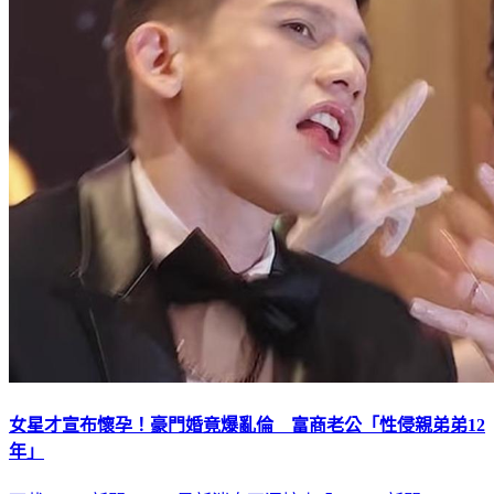
女星才宣布懷孕！豪門婚竟爆亂倫 富商老公「性侵親弟弟12
年」