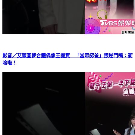
影音／艾薇圓夢合體偶像王識賢 「當眾認爸」叛逆鬥嘴：衝
啥啦！