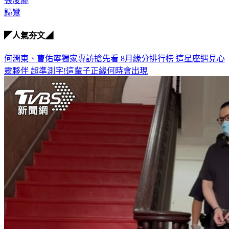
張凌赫
歸鸞
◤人氣夯文◢
何潤東、曹佑寧獨家專訪搶先看
8月緣分排行榜 這星座遇見心
靈夥伴
超準測字!這輩子正緣何時會出現