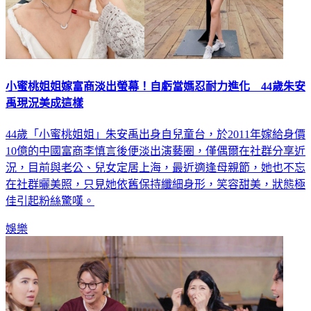
小蜜桃姐姐嫁富商淡出螢幕！自虧當媽忍耐力進化 44歲朱安
禹現況美成這樣
44歲「小蜜桃姐姐」朱安禹出身自兒童台，於2011年嫁給身價
10億的中國富商李慎言後便淡出演藝圈，僅偶爾在社群分享近
況，目前與老公、兒女定居上海，最近適逢母親節，她也不忘
在社群曬美照，只見她依舊保持纖細身形，笑容甜美，狀態極
佳引起粉絲驚嘆。
娛樂