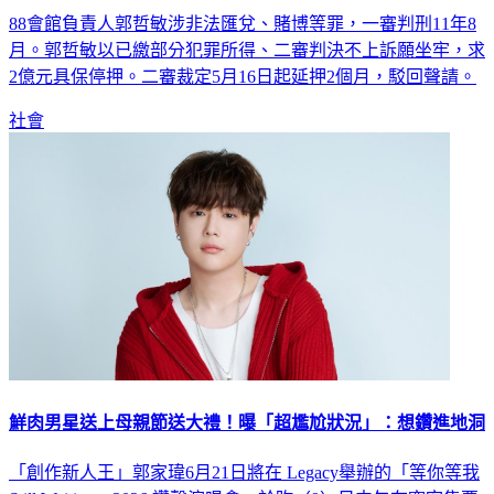
88會館負責人郭哲敏涉非法匯兌、賭博等罪，一審判刑11年8
月。郭哲敏以已繳部分犯罪所得、二審判決不上訴願坐牢，求
2億元具保停押。二審裁定5月16日起延押2個月，駁回聲請。
社會
鮮肉男星送上母親節送大禮！曝「超尷尬狀況」：想鑽進地洞
「創作新人王」郭家瑋6月21日將在 Legacy舉辦的「等你等我