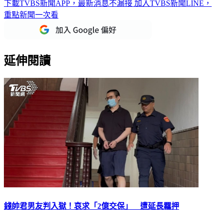
下載TVBS新聞APP，最新消息不漏接
加入TVBS新聞LINE，
重點新聞一次看
延伸閱讀
錢帥君男友判入獄！哀求「2億交保」 遭延長羈押