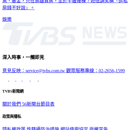
票、基金，只在高雄買房，至於手握幾棟？她低調笑稱「這私
房錢不好說」。
娛樂
深入時事，一觸即見
意見反映：service@tvbs.com.tw
觀眾服務專線：02-2656-1599
TVBS新聞網
關於我們
56新聞台節目表
政策與隱私
隱私權政策
性騷擾防治措施
網站使用協定
版權宣告