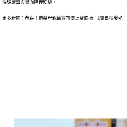
溫暖歌聲與畫面陪伴粉絲。
更多新聞：
恭喜！愷樂母親節宣布懷上雙胞胎　2寶長相曝光