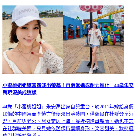
小蜜桃姐姐嫁富商淡出螢幕！自虧當媽忍耐力進化 44歲朱安
禹現況美成這樣
44歲「小蜜桃姐姐」朱安禹出身自兒童台，於2011年嫁給身價
10億的中國富商李慎言後便淡出演藝圈，僅偶爾在社群分享近
況，目前與老公、兒女定居上海，最近適逢母親節，她也不忘
在社群曬美照，只見她依舊保持纖細身形，笑容甜美，狀態極
佳引起粉絲驚嘆。