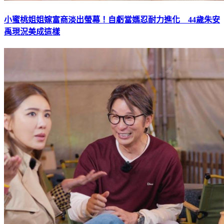
小蜜桃姐姐嫁富商淡出螢幕！自虧當媽忍耐力進化 44歲朱安
禹現況美成這樣