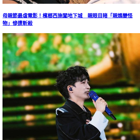
母親節最虐電影！檳榔西施闖地下城 親眼目睹「親媽變怪
物」慘遭斬殺