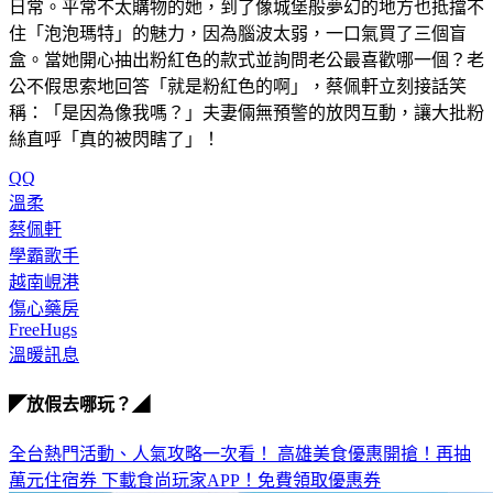
日常。平常不太購物的她，到了像城堡般夢幻的地方也抵擋不
住「泡泡瑪特」的魅力，因為腦波太弱，一口氣買了三個盲
盒。當她開心抽出粉紅色的款式並詢問老公最喜歡哪一個？老
公不假思索地回答「就是粉紅色的啊」，蔡佩軒立刻接話笑
稱：「是因為像我嗎？」夫妻倆無預警的放閃互動，讓大批粉
絲直呼「真的被閃瞎了」！
QQ
溫柔
蔡佩軒
學霸歌手
越南峴港
傷心藥房
FreeHugs
溫暖訊息
◤放假去哪玩？◢
全台熱門活動、人氣攻略一次看！
高雄美食優惠開搶！再抽
萬元住宿券
下載食尚玩家APP！免費領取優惠券