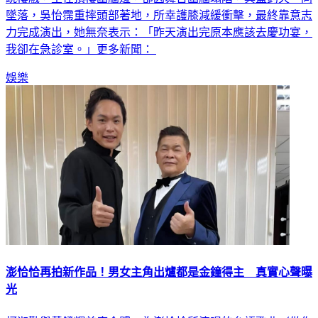
墜落，吳怡霈重摔頭部著地，所幸護膝減緩衝擊，最終靠意志
力完成演出，她無奈表示：「昨天演出完原本應該去慶功宴，
我卻在急診室。」更多新聞：
娛樂
澎恰恰再拍新作品！男女主角出爐都是金鐘得主 真實心聲曝
光