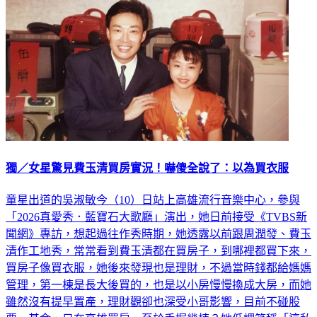
獨／女星驚見費玉清買房實況！嚇傻全說了：以為買衣服
童星出道的吳淑敏今（10）日站上高雄流行音樂中心，參與
「2026真愛秀．藍寶石大歌廳」演出，她日前接受《TVBS新
聞網》專訪，想起過往作秀時期，她透露以前跟周潤發、費玉
清作工地秀，常常看到費玉清都在買房子，到哪裡都買下來，
買房子像買衣服，她後來發現也是理財，不過當時錢都給媽媽
管理，第一棟是長大後買的，也是以小房慢慢換成大房，而她
雖然沒有提早置產，理財觀卻也深受小哥影響，目前不碰股