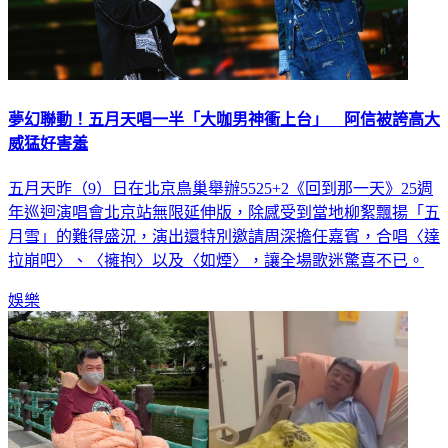
夢幻聯動！五月天唱一半「大咖男神衝上台」 阿信被誇高大
威猛好害羞
五月天昨（9）日在北京鳥巢舉辦5525+2《回到那一天》25週
年巡迴演唱會北京站無限延伸版，除感受到當地柳絮飄揚「五
月雪」的難得盛況，演出還特別邀請周深擔任嘉賓，合唱〈達
拉崩吧〉、〈擁抱〉以及〈如煙〉，讓全場歌迷驚喜不已。
娛樂