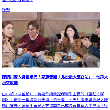
娛樂
陳鎮川驚人身世曝光！家族昔開「北投最大應召站」 他踩大
忌突收攤
由小禎（胡盈禎）、黃嘉千與黃鐙輝聯手主持的《坐吧！聊
聊》，最新一集邀請到樂壇「造王者」、天后張惠妹經紀人陳
鎮川登場，陳鎮川罕見大方揭開自己成長背景與人生故事，從