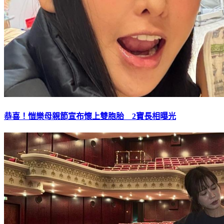
恭喜！愷樂母親節宣布懷上雙胞胎 2寶長相曝光