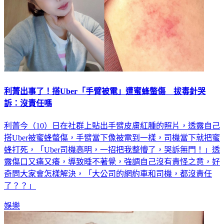
利菁出事了！搭Uber「手臂被電」遭蜜蜂螫傷 拔毒針哭
訴：沒責任嗎
利菁今（10）日在社群上貼出手臂皮膚紅腫的照片，透露自己
搭Uber被蜜蜂螫傷，手臂當下像被電到一樣，司機當下就把蜜
蜂打死，「Uber司機高明，一招把我整懵了，哭訴無門！」透
露傷口又痛又癢，導致睡不著覺，強調自己沒有責怪之意，好
奇問大家會怎樣解決，「大公司的網約車和司機，都沒責任
了？？」
娛樂