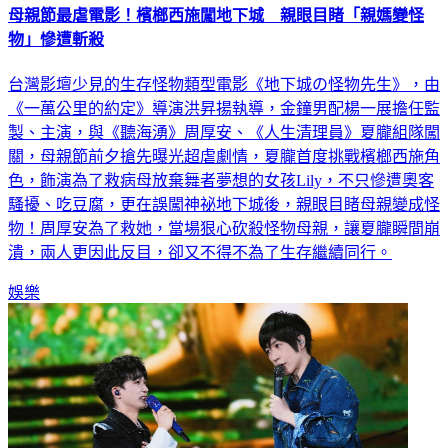
母親節最虐電影！檳榔西施闖地下城 親眼目睹「親媽變怪
物」慘遭斬殺
台灣影壇少見的生存怪物類型電影《地下城の怪物先生》，由
《一萬公里的約定》導演洪昇揚執導，金鐘男配楊一展擔任監
製、主演，與《聽海湧》周厚安、《人生清理員》夏朧組隊闖
關，母親節前夕搶先曝光超虐劇情，夏朧首度挑戰檳榔西施角
色，飾演為了救病母放棄舞者夢想的女孩Lily，不只慘遭奧客
騷擾、吃豆腐，更在誤闖神祕地下城後，親眼目睹母親變成怪
物！周厚安為了救她，當場狠心砍殺怪物母親，讓夏朧瞬間崩
潰，兩人更因此反目，卻又不得不為了生存繼續同行。
娛樂