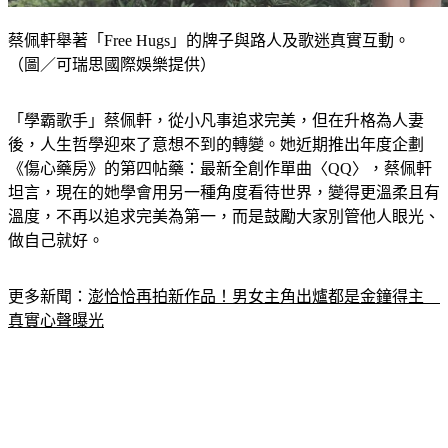
蔡佩軒舉著「Free Hugs」的牌子與路人及歌迷真實互動。
（圖／可瑞思國際娛樂提供）
「學霸歌手」蔡佩軒，從小凡事追求完美，但在升格為人妻
後，人生哲學迎來了意想不到的轉變。她近期推出年度企劃
《傷心藥房》的第四帖藥：最新全創作單曲〈QQ〉，蔡佩軒
坦言，現在的她學會用另一種角度看待世界，變得更溫柔且有
溫度，不再以追求完美為第一，而是鼓勵大家別管他人眼光、
做自己就好。
更多新聞：
澎恰恰再拍新作品！男女主角出爐都是金鐘得主　
真實心聲曝光