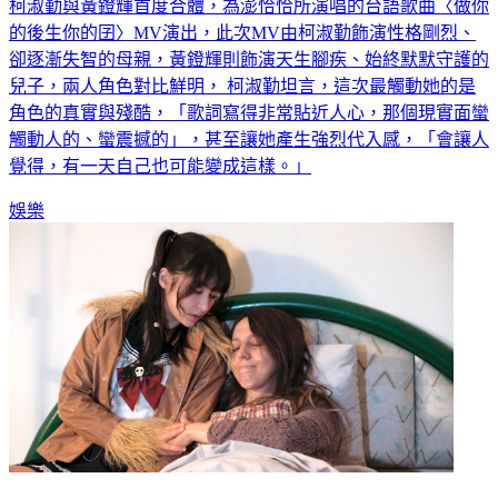
柯淑勤與黃鐙輝首度合體，為澎恰恰所演唱的台語歌曲〈做你
的後生你的囝〉MV演出，此次MV由柯淑勤飾演性格剛烈、
卻逐漸失智的母親，黃鐙輝則飾演天生腳疾、始終默默守護的
兒子，兩人角色對比鮮明， 柯淑勤坦言，這次最觸動她的是
角色的真實與殘酷，「歌詞寫得非常貼近人心，那個現實面蠻
觸動人的、蠻震撼的」，甚至讓她產生強烈代入感，「會讓人
覺得，有一天自己也可能變成這樣。」
娛樂