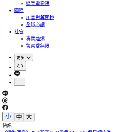
娛樂電影院
國際
川普對等關稅
全球必讀
社會
毒駕連爆
警察愛無限
更多
快訊