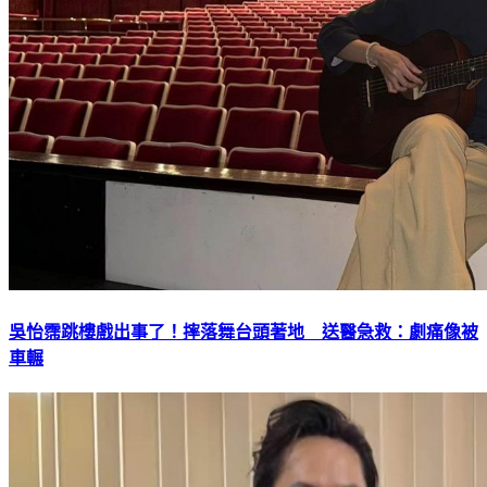
吳怡霈跳樓戲出事了！摔落舞台頭著地 送醫急救：劇痛像被
車輾