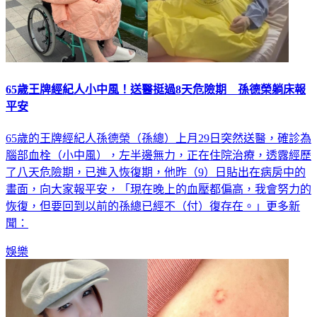
65歲王牌經紀人小中風！送醫挺過8天危險期 孫德榮躺床報
平安
65歲的王牌經紀人孫德榮（孫總）上月29日突然送醫，確診為
腦部血栓（小中風），左半邊無力，正在住院治療，透露經歷
了八天危險期，已進入恢復期，他昨（9）日貼出在病房中的
畫面，向大家報平安，「現在晚上的血壓都偏高，我會努力的
恢復，但要回到以前的孫總已經不（付）復存在。」更多新
聞：
娛樂