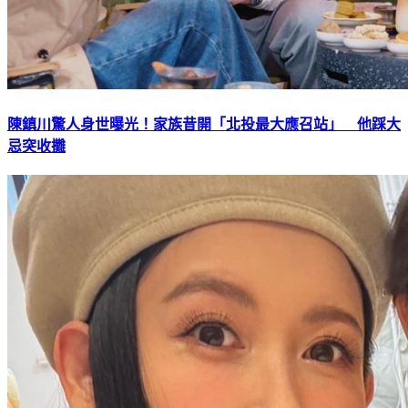
陳鎮川驚人身世曝光！家族昔開「北投最大應召站」 他踩大
忌突收攤