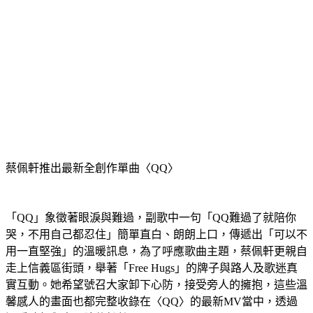
蔡佩軒推出最新全創作單曲〈QQ〉
「QQ」象徵著眼淚與難過，副歌中一句「QQ難過了就陪你
哭，不用自己都忍住」簡單直白、朗朗上口，傳遞出「可以不
用一直堅強」的溫暖訊息，為了呼應歌曲主題，蔡佩軒更親自
走上信義區街頭，舉著「Free Hugs」的牌子與路人及歌迷真
實互動。她希望號召大家卸下心防，接受旁人的擁抱，這些溫
馨感人的畫面也都完整收錄在〈QQ〉的最新MV當中，透過