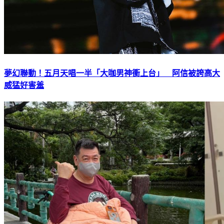
夢幻聯動！五月天唱一半「大咖男神衝上台」 阿信被誇高大
威猛好害羞