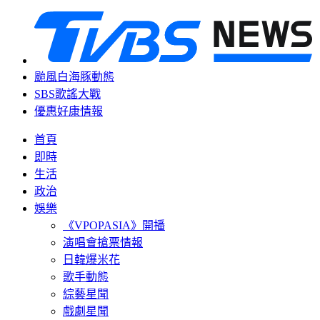
颱風白海豚動態
SBS歌謠大戰
優惠好康情報
首頁
即時
生活
政治
娛樂
《VPOPASIA》開播
演唱會搶票情報
日韓爆米花
歌手動態
綜藝星聞
戲劇星聞