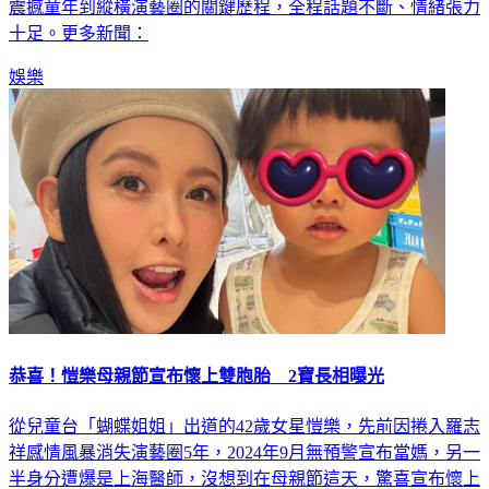
震撼童年到縱橫演藝圈的關鍵歷程，全程話題不斷、情緒張力
十足。更多新聞：
娛樂
恭喜！愷樂母親節宣布懷上雙胞胎 2寶長相曝光
從兒童台「蝴蝶姐姐」出道的42歲女星愷樂，先前因捲入羅志
祥感情風暴消失演藝圈5年，2024年9月無預警宣布當媽，另一
半身分遭爆是上海醫師，沒想到在母親節這天，驚喜宣布懷上