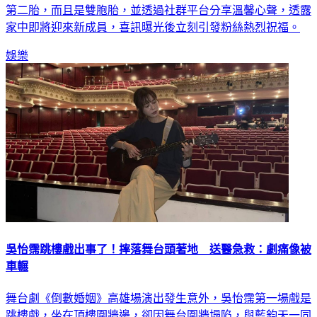
第二胎，而且是雙胞胎，並透過社群平台分享溫馨心聲，透露
家中即將迎來新成員，喜訊曝光後立刻引發粉絲熱烈祝福。
娛樂
吳怡霈跳樓戲出事了！摔落舞台頭著地 送醫急救：劇痛像被
車輾
舞台劇《倒數婚姻》高雄場演出發生意外，吳怡霈第一場戲是
跳樓戲，坐在頂樓圍牆邊，卻因舞台圍牆塌陷，與藍鈞天一同