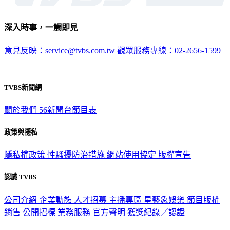
深入時事，一觸即見
意見反映：service@tvbs.com.tw
觀眾服務專線：02-2656-1599
TVBS新聞網
關於我們
56新聞台節目表
政策與隱私
隱私權政策
性騷擾防治措施
網站使用協定
版權宣告
認識 TVBS
公司介紹
企業動態
人才招募
主播專區
星藝象娛樂
節目版權
銷售
公開招標
業務服務
官方聲明
獲獎紀錄／認證