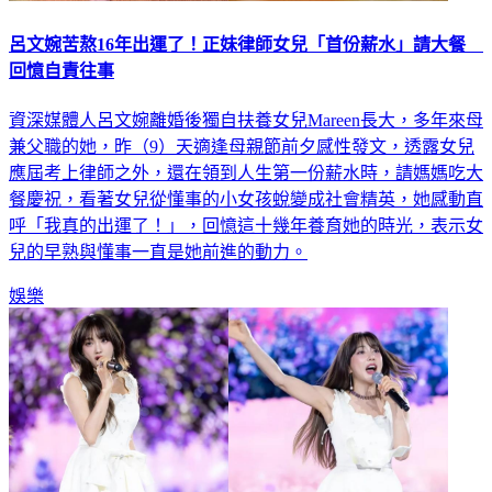
呂文婉苦熬16年出運了！正妹律師女兒「首份薪水」請大餐
回憶自責往事
資深媒體人呂文婉離婚後獨自扶養女兒Mareen長大，多年來母
兼父職的她，昨（9）天適逢母親節前夕感性發文，透露女兒
應屆考上律師之外，還在領到人生第一份薪水時，請媽媽吃大
餐慶祝，看著女兒從懂事的小女孩蛻變成社會精英，她感動直
呼「我真的出運了！」，回憶這十幾年養育她的時光，表示女
兒的早熟與懂事一直是她前進的動力。
娛樂