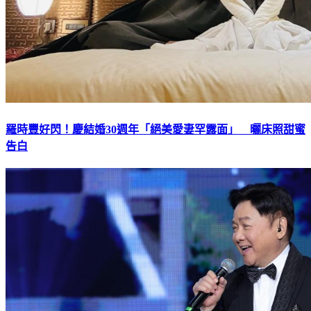
羅時豐好閃！慶結婚30週年「絕美愛妻罕露面」 曬床照甜蜜
告白