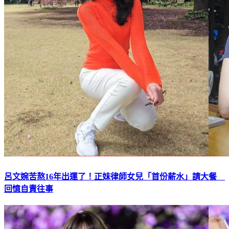
呂文婉苦熬16年出運了！正妹律師女兒「首份薪水」請大餐
回憶自責往事