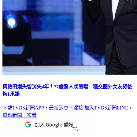
葉啟田爆失智消失4年！77歲驚人狀態曝 穩交圈外女友認後
悔1承諾
下載TVBS新聞APP，最新消息不漏接
加入TVBS新聞LINE，
重點新聞一次看