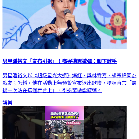
男星潘裕文「宣布引退」！痛哭拋震撼彈：卸下歌手
男星潘裕文以《超級星光大道》爆紅，與林宥嘉、楊宗緯同為
戰友；怎料，他在活動上無預警宣布退出歌壇，哽咽直言「最
後一次站在這個舞台上」，引退驚拋震撼彈。
娛樂