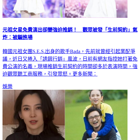
元祖女星免費演出卻變強迫推銷！ 觀眾被發「生前契約」氣
炸：被騙進場
韓國元祖女團S.E.S.出身的歌手Bada，先前就曾經引起業配爭
議，近日又捲入「誘餌行銷」風波，日前有網友指控她打著免
費公演的名義，現場推銷生前契約的時間卻多於表演時間，強
迫觀眾聽工商服務，引發眾怒。更多新聞：
娛樂