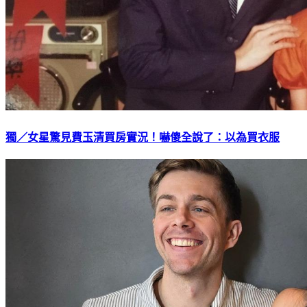
獨／女星驚見費玉清買房實況！嚇傻全說了：以為買衣服