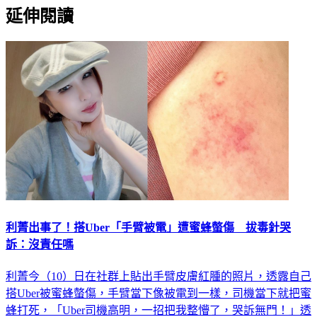
延伸閱讀
利菁出事了！搭Uber「手臂被電」遭蜜蜂螫傷 拔毒針哭
訴：沒責任嗎
利菁今（10）日在社群上貼出手臂皮膚紅腫的照片，透露自己
搭Uber被蜜蜂螫傷，手臂當下像被電到一樣，司機當下就把蜜
蜂打死，「Uber司機高明，一招把我整懵了，哭訴無門！」透