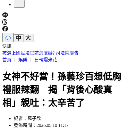
快訊
IU無預警召喚前男友 韓網替「她」心疼：很不舒服
首頁
｜
娛樂
｜
日韓爆米花
女神不好當！孫藝珍百想低胸
禮服辣翻 揭「背後心酸真
相」親吐：太辛苦了
記者：羅子欣
發佈時間：2026.05.10 11:17