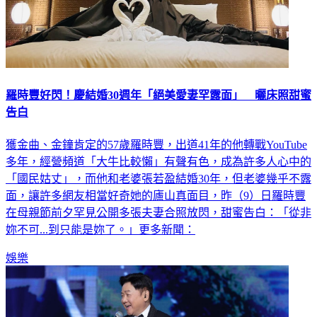
羅時豐好閃！慶結婚30週年「絕美愛妻罕露面」 曬床照甜蜜
告白
獲金曲、金鐘肯定的57歲羅時豐，出道41年的他轉戰YouTube
多年，經營頻道「大牛比較懶」有聲有色，成為許多人心中的
「國民姑丈」，而他和老婆張若盈結婚30年，但老婆幾乎不露
面，讓許多網友相當好奇她的廬山真面目，昨（9）日羅時豐
在母親節前夕罕見公開多張夫妻合照放閃，甜蜜告白：「從非
妳不可...到只能是妳了。」更多新聞：
娛樂