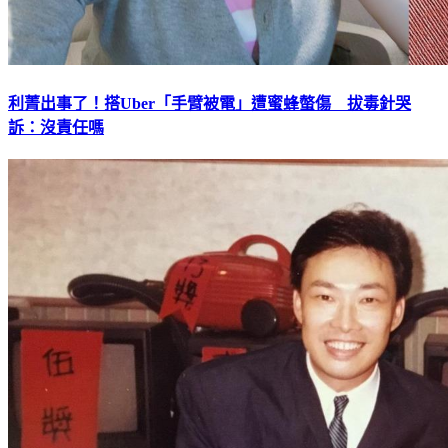
利菁出事了！搭Uber「手臂被電」遭蜜蜂螫傷 拔毒針哭
訴：沒責任嗎