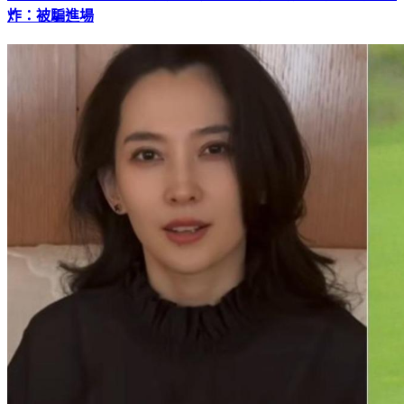
炸：被騙進場