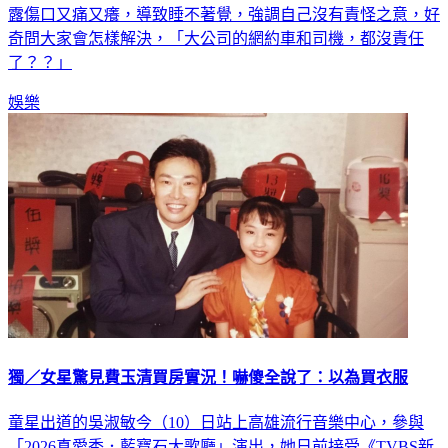
露傷口又痛又癢，導致睡不著覺，強調自己沒有責怪之意，好
奇問大家會怎樣解決，「大公司的網約車和司機，都沒責任
了？？」
娛樂
獨／女星驚見費玉清買房實況！嚇傻全說了：以為買衣服
童星出道的吳淑敏今（10）日站上高雄流行音樂中心，參與
「2026真愛秀．藍寶石大歌廳」演出，她日前接受《TVBS新