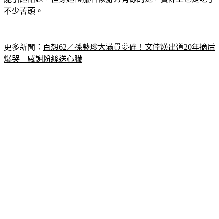
不少苦頭。
更多新聞：
百想62／孫藝珍大滿貫夢碎！文佳煐出道20年摘后
爆哭　感謝粉絲送心臟