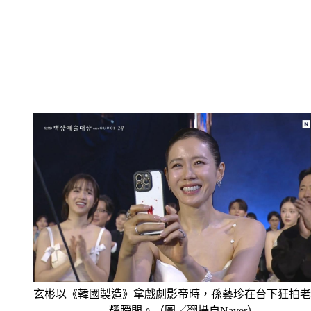
玄彬以《韓國製造》拿戲劇影帝時，孫藝珍在台下狂拍老
耀瞬間。（圖／翻攝自Naver）