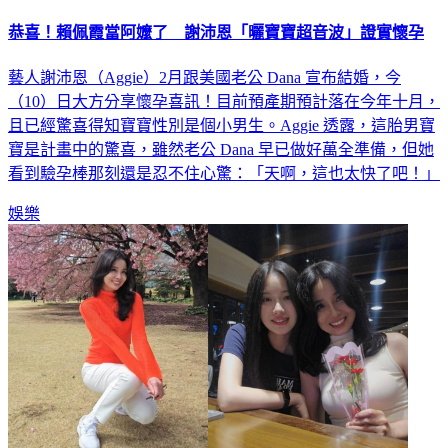
恭喜！賴佩霞當阿嬤了 謝沛恩「曬寶寶超音波」證實懷孕
藝人謝沛恩（Aggie）2月跟美國老公 Dana 宣布結婚，今
（10）日大方分享懷孕喜訊！目前預產期預計落在今年十月，
且已經驚喜得知寶寶性別是個小男生。Aggie 透露，這胎男寶
寶是計畫中的驚喜，雖然老公 Dana 早已做好萬全準備，但她
看到驗孕棒那刻還是忍不住心驚：「天啊，這也太快了吧！」
娛樂