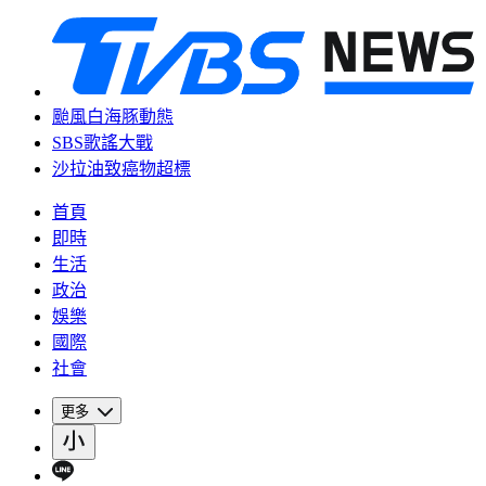
颱風白海豚動態
SBS歌謠大戰
沙拉油致癌物超標
首頁
即時
生活
政治
娛樂
國際
社會
更多