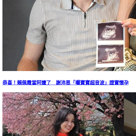
恭喜！賴佩霞當阿嬤了 謝沛恩「曬寶寶超音波」證實懷孕