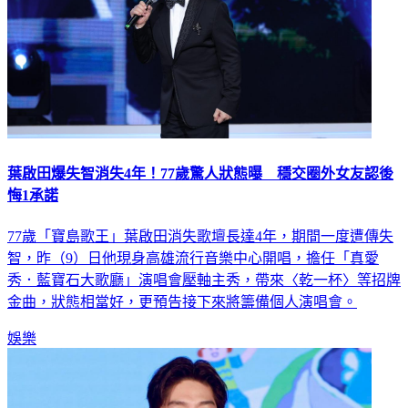
葉啟田爆失智消失4年！77歲驚人狀態曝 穩交圈外女友認後
悔1承諾
77歲「寶島歌王」葉啟田消失歌壇長達4年，期間一度遭傳失
智，昨（9）日他現身高雄流行音樂中心開唱，擔任「真愛
秀．藍寶石大歌廳」演唱會壓軸主秀，帶來〈乾一杯〉等招牌
金曲，狀態相當好，更預告接下來將籌備個人演唱會。
娛樂