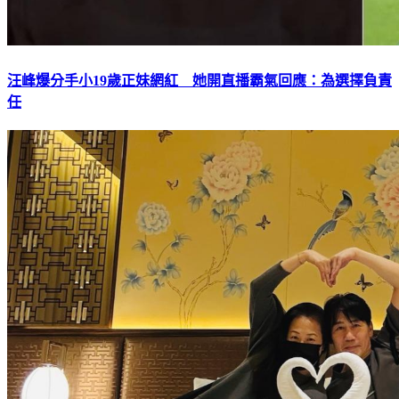
汪峰爆分手小19歲正妹網紅 她開直播霸氣回應：為選擇負責
任