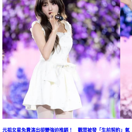
元祖女星免費演出卻變強迫推銷！ 觀眾被發「生前契約」氣