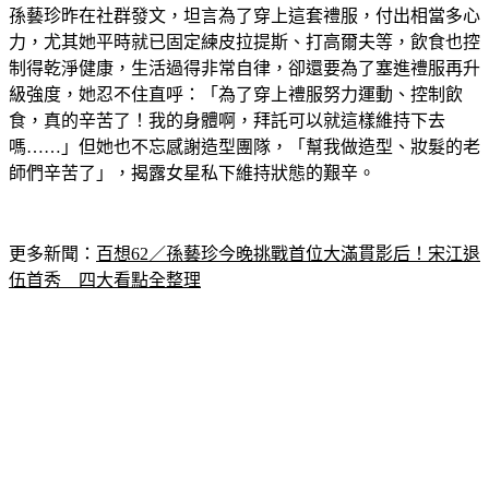
孫藝珍昨在社群發文，坦言為了穿上這套禮服，付出相當多心
力，尤其她平時就已固定練皮拉提斯、打高爾夫等，飲食也控
制得乾淨健康，生活過得非常自律，卻還要為了塞進禮服再升
級強度，她忍不住直呼：「為了穿上禮服努力運動、控制飲
食，真的辛苦了！我的身體啊，拜託可以就這樣維持下去
嗎……」但她也不忘感謝造型團隊，「幫我做造型、妝髮的老
師們辛苦了」，揭露女星私下維持狀態的艱辛。
更多新聞：
百想62／孫藝珍今晚挑戰首位大滿貫影后！宋江退
伍首秀　四大看點全整理