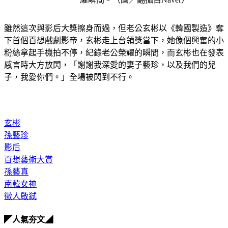
雖然這次與影后大獎擦身而過，但老公玄彬以《韓國製造》奪
下首個百想戲劇影帝，玄彬走上台領獎當下，她像個興奮的小
粉絲拿起手機拍不停，紀錄老公榮耀的瞬間，而玄彬也在發表
感言時大方放閃，「謝謝我深愛的妻子藝珍，以及我們的兒
子，我愛你們。」全場被閃到不行。
玄彬
孫藝珍
影后
百想藝術大賞
孫藝真
南韓女神
徵人啟弒
◤人氣夯文◢