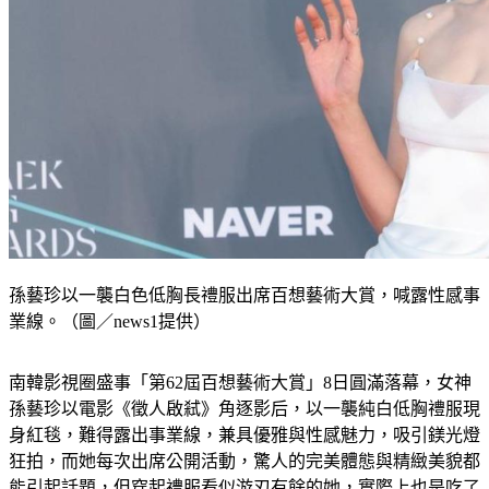
孫藝珍以一襲白色低胸長禮服出席百想藝術大賞，喊露性感事
業線。（圖／news1提供）
南韓影視圈盛事「第62屆百想藝術大賞」8日圓滿落幕，女神
孫藝珍以電影《徵人啟弒》角逐影后，以一襲純白低胸禮服現
身紅毯，難得露出事業線，兼具優雅與性感魅力，吸引鎂光燈
狂拍，而她每次出席公開活動，驚人的完美體態與精緻美貌都
能引起話題，但穿起禮服看似游刃有餘的她，實際上也是吃了