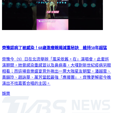
齊豫認病了被感染！68歲激瘦親揭減重秘訣 維持50年超猛
齊豫今（9）日在北流舉辦「風采依舊。在」演唱會，此套巡
演期間，她曾感染重感冒以及鼻病毒，大嘆對新世紀疫病另眼
相看；而這場音樂盛宴意外揪出一票大咖星友朝聖，潘越雲、
黃韻玲、趙詠華、萬芳當起最強「應援團」，齊豫更解密今晚
演出不找嘉賓合唱的主因。
娛樂