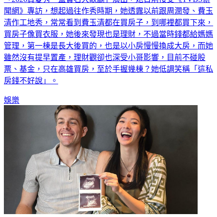
聞網》專訪，想起過往作秀時期，她透露以前跟周潤發、費玉
清作工地秀，常常看到費玉清都在買房子，到哪裡都買下來，
買房子像買衣服，她後來發現也是理財，不過當時錢都給媽媽
管理，第一棟是長大後買的，也是以小房慢慢換成大房，而她
雖然沒有提早置產，理財觀卻也深受小哥影響，目前不碰股
票、基金，只在高雄買房，至於手握幾棟？她低調笑稱「這私
房錢不好說」。
娛樂