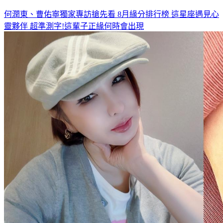
何潤東、曹佑寧獨家專訪搶先看
8月緣分排行榜 這星座遇見心
靈夥伴
超準測字!這輩子正緣何時會出現