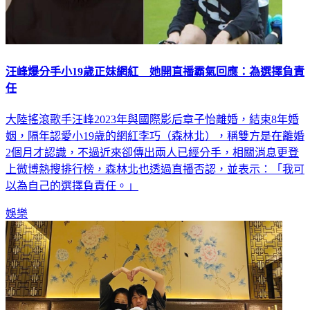
汪峰爆分手小19歲正妹網紅 她開直播霸氣回應：為選擇負責
任
大陸搖滾歌手汪峰2023年與國際影后章子怡離婚，結束8年婚
姻，隔年認愛小19歲的網紅李巧（森林北），稱雙方是在離婚
2個月才認識，不過近來卻傳出兩人已經分手，相關消息更登
上微博熱搜排行榜，森林北也透過直播否認，並表示：「我可
以為自己的選擇負責任。」
娛樂