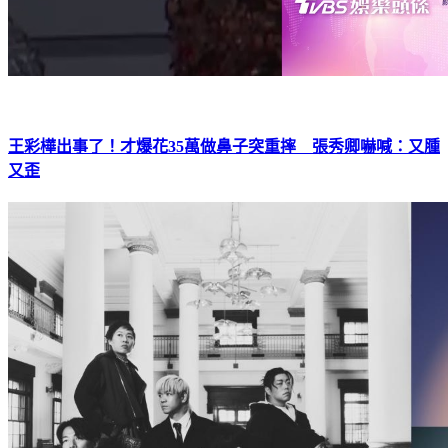
王彩樺出事了！才爆花35萬做鼻子突重摔 張秀卿嚇喊：又腫
又歪