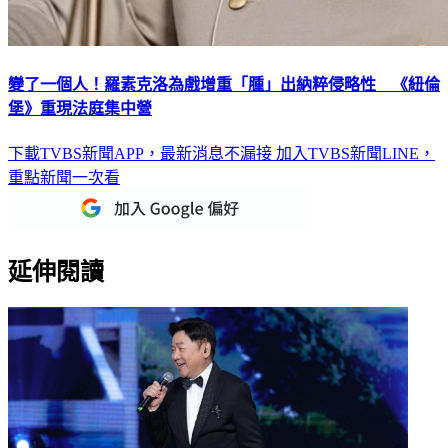
變了一個人！羅素克洛為戲增重「腫」出納粹侵略性 《紐倫
堡》重現法庭集中營
下載TVBS新聞APP，最新消息不漏接
加入TVBS新聞LINE，
重點新聞一次看
延伸閱讀