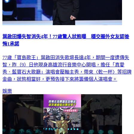
葉啟田爆失智消失4年！77歲驚人狀態曝 穩交圈外女友認後
悔1承諾
77歲「寶島歌王」葉啟田消失歌壇長達4年，期間一度遭傳失
智，昨（9）日他現身高雄流行音樂中心開唱，擔任「真愛
秀．藍寶石大歌廳」演唱會壓軸主秀，帶來〈乾一杯〉等招牌
金曲，狀態相當好，更預告接下來將籌備個人演唱會。
娛樂