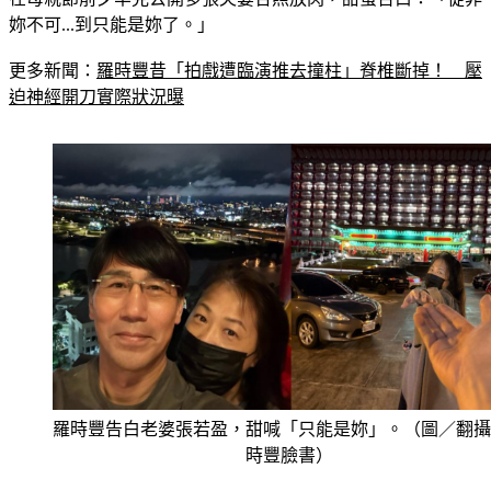
在母親節前夕罕見公開多張夫妻合照放閃，甜蜜告白：「從非
妳不可...到只能是妳了。」
更多新聞：
羅時豐昔「拍戲遭臨演推去撞柱」脊椎斷掉！　壓
迫神經開刀實際狀況曝
羅時豐告白老婆張若盈，甜喊「只能是妳」。（圖／翻攝
時豐臉書）