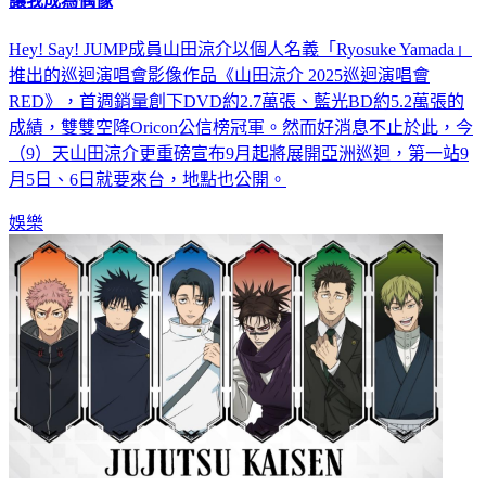
山田涼介33歲慶生送驚喜！9月連2天北流開唱 嘴甜謝粉絲：
讓我成為偶像
Hey! Say! JUMP成員山田涼介以個人名義「Ryosuke Yamada」
推出的巡迴演唱會影像作品《山田涼介 2025巡迴演唱會
RED》，首週銷量創下DVD約2.7萬張、藍光BD約5.2萬張的
成績，雙雙空降Oricon公信榜冠軍。然而好消息不止於此，今
（9）天山田涼介更重磅宣布9月起將展開亞洲巡迴，第一站9
月5日、6日就要來台，地點也公開。
娛樂