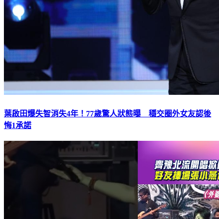
葉啟田爆失智消失4年！77歲驚人狀態曝 穩交圈外女友認後
悔1承諾