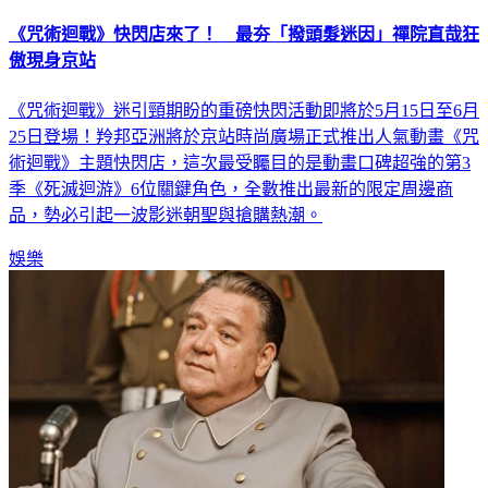
《咒術迴戰》快閃店來了！ 最夯「撥頭髮迷因」禪院直哉狂
傲現身京站
《咒術迴戰》迷引頸期盼的重磅快閃活動即將於5月15日至6月
25日登場！羚邦亞洲將於京站時尚廣場正式推出人氣動畫《咒
術迴戰》主題快閃店，這次最受矚目的是動畫口碑超強的第3
季《死滅迴游》6位關鍵角色，全數推出最新的限定周邊商
品，勢必引起一波影迷朝聖與搶購熱潮。
娛樂