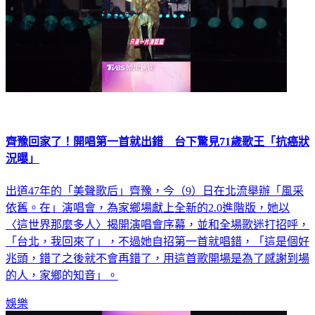
齊豫回家了！開唱第一首就出錯 台下驚見71歲歌王「抗癌狀
況曝」
出道47年的「美聲歌后」齊豫，今（9）日在北流舉辦「風采
依舊。在」演唱會，為家鄉場獻上全新的2.0進階版，她以
〈這世界那麼多人〉揭開演唱會序幕，並和全場歌迷打招呼，
「台北，我回來了」，不過她自招第一首就唱錯，「這是個好
兆頭，錯了之後就不會再錯了，用這首歌開場是為了感謝到場
的人，家鄉的知音」。