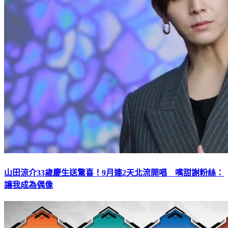
山田涼介33歲慶生送驚喜！9月連2天北流開唱 嘴甜謝粉絲：
讓我成為偶像