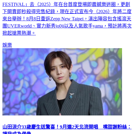
日本都市型音樂祭「CENTRAL MUSIC & ENTERTAINMENT
FESTIVAL」去（2025）年在台首度登場即震撼樂迷圈，更創
下開賣即秒殺得完售紀錄，現在正式宣布今（2026）年將二度
來台舉辦！8月8日重返Zepp New Taipei，演出陣容包含搖滾天
團UVERworld、實力新秀jo0ji以及人氣歌手yama，預計將再次
掀起搶票熱潮。
娛樂