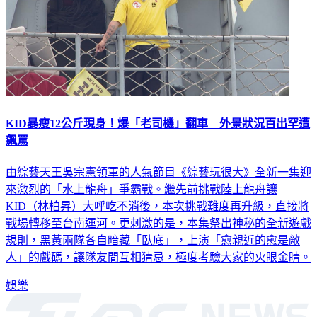
KID暴瘦12公斤現身！爆「老司機」翻車 外景狀況百出罕遭
飆罵
由綜藝天王吳宗憲領軍的人氣節目《綜藝玩很大》全新一集迎
來激烈的「水上龍舟」爭霸戰。繼先前挑戰陸上龍舟讓
KID（林柏昇）大呼吃不消後，本次挑戰難度再升級，直接將
戰場轉移至台南運河。更刺激的是，本集祭出神秘的全新遊戲
規則，黑黃兩隊各自暗藏「臥底」，上演「愈親近的愈是敵
人」的戲碼，讓隊友間互相猜忌，極度考驗大家的火眼金睛。
娛樂