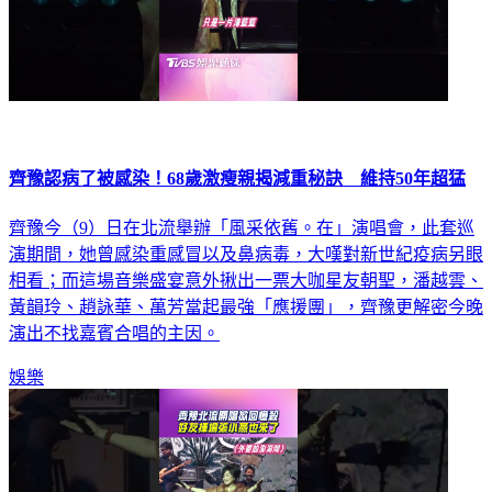
齊豫認病了被感染！68歲激瘦親揭減重秘訣 維持50年超猛
齊豫今（9）日在北流舉辦「風采依舊。在」演唱會，此套巡
演期間，她曾感染重感冒以及鼻病毒，大嘆對新世紀疫病另眼
相看；而這場音樂盛宴意外揪出一票大咖星友朝聖，潘越雲、
黃韻玲、趙詠華、萬芳當起最強「應援團」，齊豫更解密今晚
演出不找嘉賓合唱的主因。
娛樂