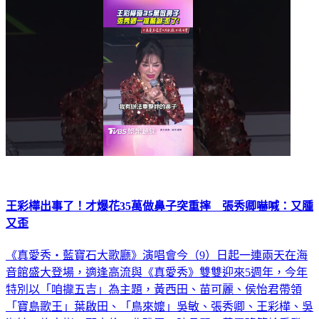
娛樂
王彩樺出事了！才爆花35萬做鼻子突重摔 張秀卿嚇喊：又腫
又歪
《真愛秀・藍寶石大歌廳》演唱會今（9）日起一連兩天在海
音館盛大登場，適逢高流與《真愛秀》雙雙迎來5週年，今年
特別以「咱攏五吉」為主題，黃西田、苗可麗、侯怡君帶領