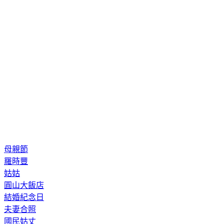
母親節
羅時豐
姑姑
圓山大飯店
結婚紀念日
夫妻合照