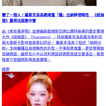
變了一個人！羅素克洛為戲增重「腫」出納粹侵略性 《紐倫
堡》重現法庭集中營
由《索命黃道帶》金牌編劇詹姆斯范德比爾特執導的歷史驚悚
大作《紐倫堡》（Nuremberg），找來羅素克洛與雷米馬利克
兩大奧斯卡影帝首度夢幻同台。 羅素克洛為了貼近「納粹元
帥」戈林臃腫且具侵略性的外型，不僅刻意增重，更從零開始
苦練德語，最終在片中以流利德語與德腔英語交替演出，敬業
程度引發國際影壇高度讚嘆。
娛樂