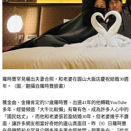
羅時豐罕見曬出夫妻合照，和老婆在圓山大飯店慶祝結婚30週
年。（圖／翻攝自羅時豐臉書）
獲金曲、金鐘肯定的57歲羅時豐，出道41年的他轉戰YouTube
多年，經營頻道「大牛比較懶」有聲有色，成為許多人心中的
「國民姑丈」，而他和老婆張若盈結婚30年，但老婆幾乎不露
面，讓許多網友相當好奇她的廬山真面目，昨（9）日羅時豐