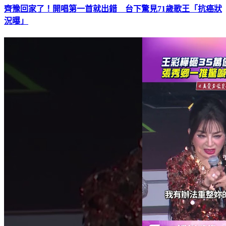
齊豫回家了！開唱第一首就出錯 台下驚見71歲歌王「抗癌狀
況曝」