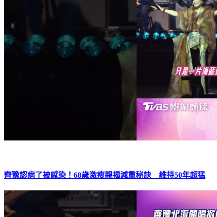
齊豫認病了被感染！68歲激瘦親揭減重秘訣 維持50年超猛