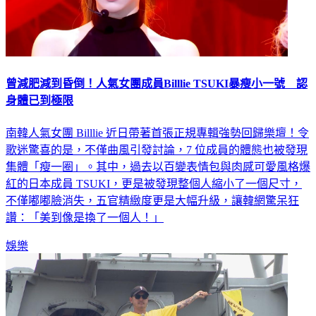
曾減肥減到昏倒！人氣女團成員Billlie TSUKI暴瘦小一號 認
身體已到極限
南韓人氣女團 Billlie 近日帶著首張正規專輯強勢回歸樂壇！令
歌迷驚喜的是，不僅曲風引發討論，7 位成員的體態也被發現
集體「瘦一圈」。其中，過去以百變表情包與肉感可愛風格爆
紅的日本成員 TSUKI，更是被發現整個人縮小了一個尺寸，
不僅嘟嘟臉消失，五官精緻度更是大幅升級，讓韓網驚呆狂
讚：「美到像是換了一個人！」
娛樂