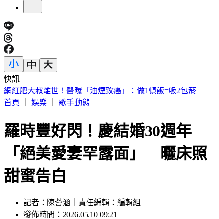
快訊
拜票突遭恐怖攻擊！台中里長被潑糞叫囂 請託不成竟酒後
發飆
首頁
｜
娛樂
｜
歌手動態
羅時豐好閃！慶結婚30週年
「絕美愛妻罕露面」 曬床照
甜蜜告白
記者：陳薈涵｜責任編輯：編輯組