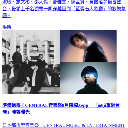
「寶島歌王」葉啟田、「鳥來嬤」吳敏、張秀卿、王彩樺、吳
淑敏、施文彬、邵大倫、曹雅雯、陳孟賢、黃露瑤等輪番登
台，帶領上千名觀眾一同穿越回到「藍寶石大歌廳」的歡樂氛
圍。
娛樂
準備搶票！CENTRAL音樂祭8月降臨Zepp 「jo0ji重返台
灣」陣容曝光