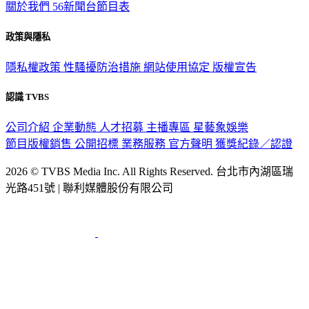
關於我們
56新聞台節目表
政策與隱私
隱私權政策
性騷擾防治措施
網站使用協定
版權宣告
認識 TVBS
公司介紹
企業動態
人才招募
主播專區
星藝象娛樂
節目版權銷售
公開招標
業務服務
官方聲明
獲獎紀錄／認證
2026 © TVBS Media Inc. All Rights Reserved. 台北市內湖區瑞
光路451號 | 聯利媒體股份有限公司