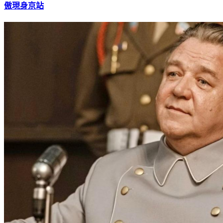
《咒術迴戰》快閃店來了！ 最夯「撥頭髮迷因」禪院直哉狂
傲現身京站