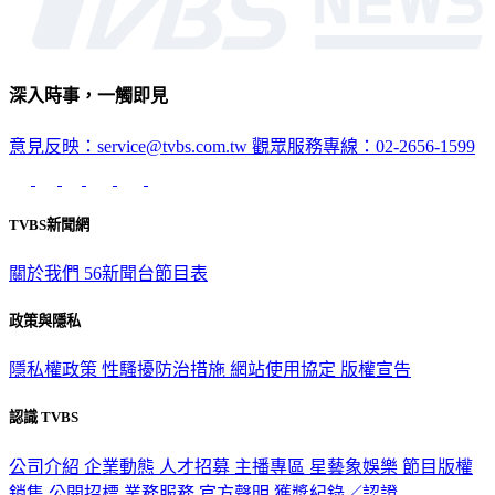
深入時事，一觸即見
意見反映：service@tvbs.com.tw
觀眾服務專線：02-2656-1599
TVBS新聞網
關於我們
56新聞台節目表
政策與隱私
隱私權政策
性騷擾防治措施
網站使用協定
版權宣告
認識 TVBS
公司介紹
企業動態
人才招募
主播專區
星藝象娛樂
節目版權