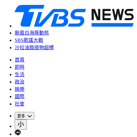
颱風白海豚動態
SBS歌謠大戰
沙拉油致癌物超標
首頁
即時
生活
政治
娛樂
國際
社會
更多