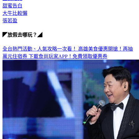
國民姑丈
甜蜜告白
大牛比較懶
張若盈
◤放假去哪玩？◢
全台熱門活動、人氣攻略一次看！
高雄美食優惠開搶！再抽
萬元住宿券
下載食尚玩家APP！免費領取優惠券