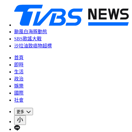
颱風白海豚動態
SBS歌謠大戰
沙拉油致癌物超標
首頁
即時
生活
政治
娛樂
國際
社會
更多