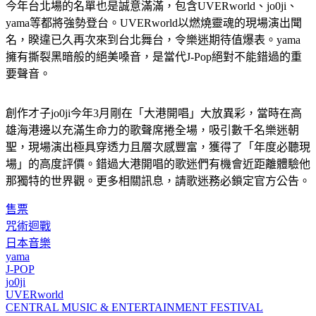
yama等都將強勢登台。UVERworld以燃燒靈魂的現場演出聞
名，睽違已久再次來到台北舞台，令樂迷期待值爆表。yama
擁有撕裂黑暗般的絕美嗓音，是當代J-Pop絕對不能錯過的重
要聲音。
創作才子jo0ji今年3月剛在「大港開唱」大放異彩，當時在高
雄海港邊以充滿生命力的歌聲席捲全場，吸引數千名樂迷朝
聖，現場演出極具穿透力且層次感豐富，獲得了「年度必聽現
場」的高度評價。錯過大港開唱的歌迷們有機會近距離體驗他
那獨特的世界觀。更多相關訊息，請歌迷務必鎖定官方公告。
售票
咒術迴戰
日本音樂
yama
J-POP
jo0ji
UVERworld
CENTRAL MUSIC & ENTERTAINMENT FESTIVAL