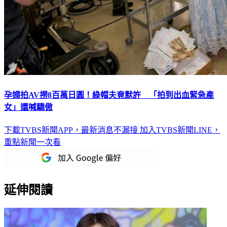
孕婦拍AV撈8百萬日圓！綠帽夫竟默許 「拍到出血緊急產
女」還喊驕傲
下載TVBS新聞APP，最新消息不漏接
加入TVBS新聞LINE，
重點新聞一次看
延伸閱讀