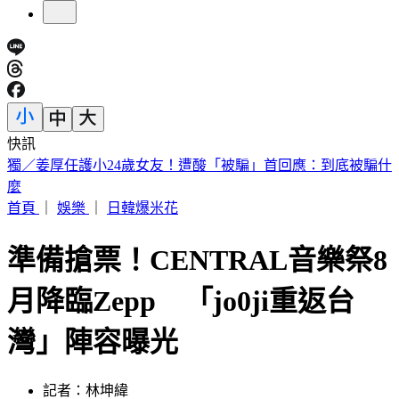
快訊
小英男孩涉貪198萬！出庭辯不明財產是「爸爸每年給30萬」
首頁
｜
娛樂
｜
日韓爆米花
準備搶票！CENTRAL音樂祭8
月降臨Zepp 「jo0ji重返台
灣」陣容曝光
記者：林坤緯
發佈時間：2026.05.09 19:57