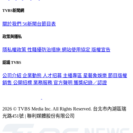
TVBS新聞網
關於我們
56新聞台節目表
政策與隱私
隱私權政策
性騷擾防治措施
網站使用協定
版權宣告
認識 TVBS
公司介紹
企業動態
人才招募
主播專區
星藝象娛樂
節目版權
銷售
公開招標
業務服務
官方聲明
獲獎紀錄／認證
2026 © TVBS Media Inc. All Rights Reserved. 台北市內湖區瑞
光路451號 | 聯利媒體股份有限公司