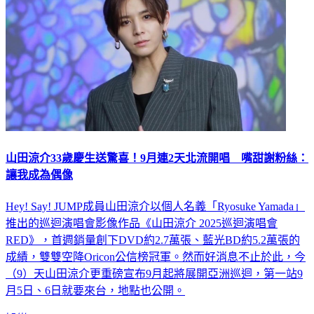
山田涼介33歲慶生送驚喜！9月連2天北流開唱 嘴甜謝粉絲：
讓我成為偶像
Hey! Say! JUMP成員山田涼介以個人名義「Ryosuke Yamada」
推出的巡迴演唱會影像作品《山田涼介 2025巡迴演唱會
RED》，首週銷量創下DVD約2.7萬張、藍光BD約5.2萬張的
成績，雙雙空降Oricon公信榜冠軍。然而好消息不止於此，今
（9）天山田涼介更重磅宣布9月起將展開亞洲巡迴，第一站9
月5日、6日就要來台，地點也公開。
娛樂