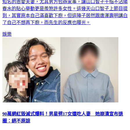
春水的貼心舉動更是羨煞許多女性。這幾天山口智子上節目提
到，其實原本自己滿喜歡下廚，但這陣子居然跟唐澤壽明講白
了自己不想再下廚，而先生的反應也曝光。
娛樂
90萬網紅毀滅式爆料！男星劈17女還吃人妻 她崩潰宣布退
圈：絕不原諒
日本諧星組合「桑卡拉尼」（サンカラーニ）的成員Mac本身