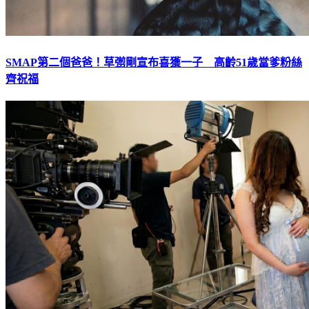
SMAP第二個爸爸！草彅剛宣布喜獲一子 高齡51歲當爹粉絲
齊祝福