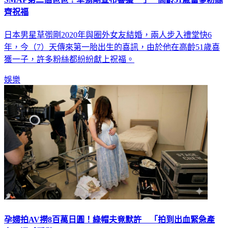
日本男星草彅剛2020年與圈外女友結婚，兩人步入禮堂快6
年，今（7）天傳來第一胎出生的喜訊，由於他在高齡51歲喜
獲一子，許多粉絲都紛紛獻上祝福。
娛樂
孕婦拍AV撈8百萬日圓！綠帽夫竟默許 「拍到出血緊急產
女」還喊驕傲