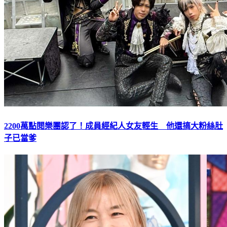
2200萬點閱樂團認了！成員經紀人女友輕生 他還搞大粉絲肚
子已當爹