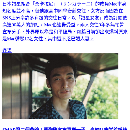
知名度並不高，但他跟高中同學齋藤交往，女方反而因為在
SNS上分享許多有趣的交往日常，以「諧星女友」成為訂閱數
高達90萬人的網紅，Mac也連帶受益。兩人交往9年多無預警
宣布分手，外界原以為是和平破局，齋藤日前卻出來爆料原來
是Mac劈腿17名女性，其中還不乏已婚人妻。
娛樂
SMAP第二個爸爸！草彅剛宣布喜獲一子 高齡51歲當爹粉絲
齊祝福