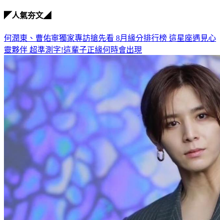
◤人氣夯文◢
何潤東、曹佑寧獨家專訪搶先看
8月緣分排行榜 這星座遇見心
靈夥伴
超準測字!這輩子正緣何時會出現