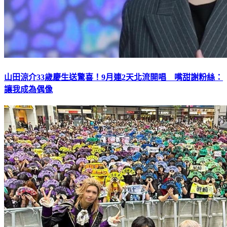
山田涼介33歲慶生送驚喜！9月連2天北流開唱 嘴甜謝粉絲：
讓我成為偶像