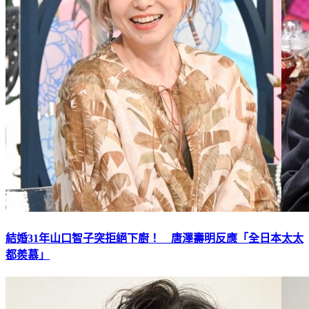
結婚31年山口智子突拒絕下廚！ 唐澤壽明反應「全日本太太
都羨慕」