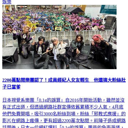
2200萬點閱樂團認了！成員經紀人女友輕生 他還搞大粉絲肚
子已當爹
日本視覺系樂團「0.1g的誤算」自2016年開始活動，雖然並沒
有正式出道，但透過網路社群宣傳依舊累積不少人氣，4月底
他們免費開唱，吸引3000名粉絲到場，粉絲「邪教式應援」的
影片在網路上瘋傳，更有超過2200萬次點閱。前陣子造成網路
話題後，日本一位網紅爆料「0.1g的誤算」團員的負面爭議，
包含一位某K成員的經紀人女友輕生，另一位某M成員則被粉