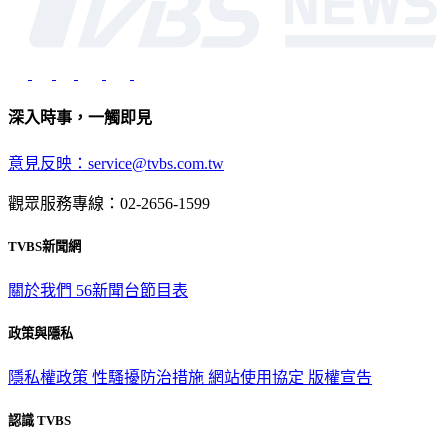
深入時事，一觸即見
意見反映：service@tvbs.com.tw
觀眾服務專線：02-2656-1599
TVBS新聞網
關於我們
56新聞台節目表
政策與隱私
隱私權政策
性騷擾防治措施
網站使用協定
版權宣告
認識 TVBS
公司介紹
企業動態
人才招募
主播專區
星藝象娛樂