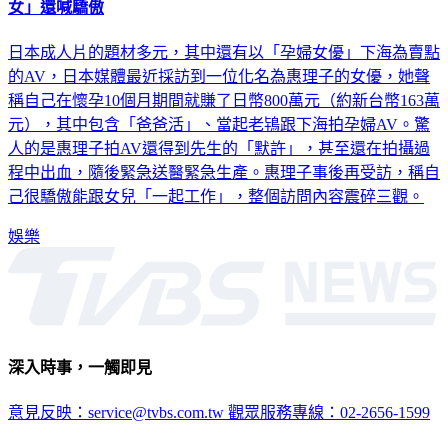
日本成人片的題材多元，其中還有以「孕婦女優」下海為賣點
的AV，日本媒體最近採訪到一位化名為惠理子的女優，她聲
稱自己在懷孕10個月期間就賺了日幣800萬元（約新台幣163萬
元），其中包含「爸爸活」、當起老鴇跟下海拍孕婦AV。驚
人的是惠理子拍AV還得到先生的「默許」，甚至還在拍攝過
程中出血，隨後緊急送醫緊急生產。惠理子事後再受訪，稱自
己很驕傲能跟女兒「一起工作」，整個訪問內容震碎三觀。
娛樂
深入時事，一觸即見
意見反映：service@tvbs.com.tw
觀眾服務專線：02-2656-1599