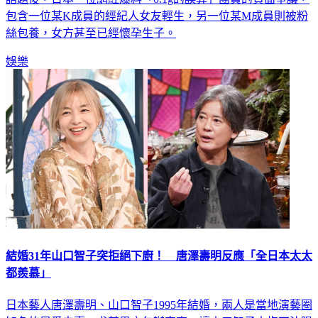
絲包養，女方甚至已經懷孕生子。
娛樂
結婚31年山口智子突拒絕下廚！ 唐澤壽明反應「全日本太太
都羨慕」
日本藝人唐澤壽明、山口智子1995年結婚，兩人是當地演藝圈
知名的恩愛夫妻，尤其男方包辦家事，讓山口智子十指不沾陽