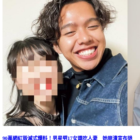
90萬網紅毀滅式爆料！男星劈17女還吃人妻 她崩潰宣布退
圈：絕不原諒