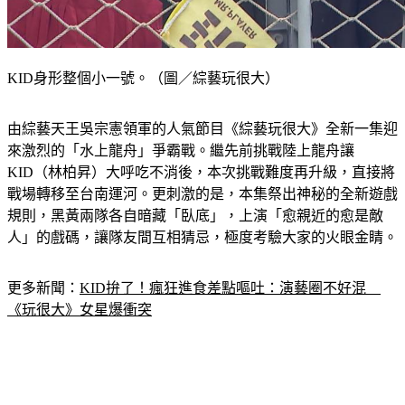
KID身形整個小一號。（圖／綜藝玩很大）
由綜藝天王吳宗憲領軍的人氣節目《綜藝玩很大》全新一集迎
來激烈的「水上龍舟」爭霸戰。繼先前挑戰陸上龍舟讓
KID（林柏昇）大呼吃不消後，本次挑戰難度再升級，直接將
戰場轉移至台南運河。更刺激的是，本集祭出神秘的全新遊戲
規則，黑黃兩隊各自暗藏「臥底」，上演「愈親近的愈是敵
人」的戲碼，讓隊友間互相猜忌，極度考驗大家的火眼金睛。
更多新聞：
KID拚了！瘋狂進食差點嘔吐：演藝圈不好混　
《玩很大》女星爆衝突