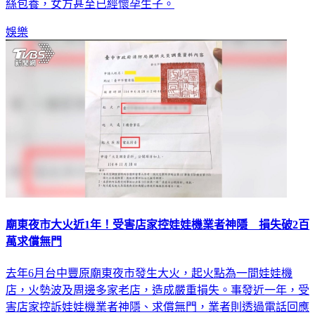
絲包養，女方甚至已經懷孕生子。
娛樂
廟東夜市大火近1年！受害店家控娃娃機業者神隱 損失破2百
萬求償無門
去年6月台中豐原廟東夜市發生大火，起火點為一間娃娃機
店，火勢波及周邊多家老店，造成嚴重損失。事發近一年，受
害店家控訴娃娃機業者神隱、求償無門，業者則透過電話回應