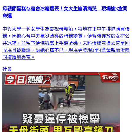
母親節蛋糕存宿舍冰箱遭丟！女大生崩潰痛哭 現場逾3盒同
命運
中興大學一名女學生為慶祝母親節，特地在正中午排隊購買蛋
糕，因擔心台中天氣炎熱導致蛋糕變質，便暫時存放於女宿公
共冰箱，並留下便條紙寫上手機號碼，未料蛋糕竟遭丟棄至回
收場且被壓爛，讓她心痛不已，現場更發現3至4盒母親節蛋糕
同樣遭到丟棄。
社會