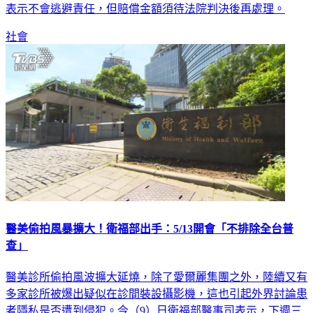
表示不會逃避責任，但賠償金額須待法院判決後再處理。
社會
醫美偷拍風暴擴大！衛福部出手：5/13開會「不排除全台普
查」
醫美診所偷拍風波擴大延燒，除了愛爾麗集團之外，陸續又有
多家診所被爆出疑似在診間裝設攝影機，這也引起外界討論患
者隱私是否遭到侵犯。今（9）日衛福部醫事司表示，下週三