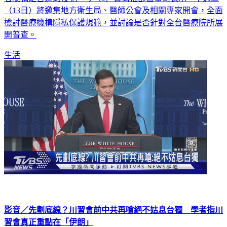
（13日）將邀集地方衛生局、醫師公會及相關專家開會，全面
檢討醫療機構隱私保護規範，並討論是否針對全台醫療院所展
開普查。
生活
影音／先劃底線？川習會前中共再嗆絕不姑息台獨 學者指川
習會真正重點在「伊朗」