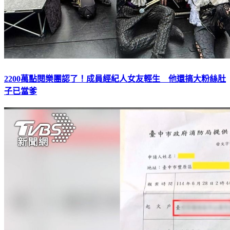
2200萬點閱樂團認了！成員經紀人女友輕生 他還搞大粉絲肚
子已當爹