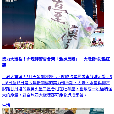
業力大爆裂！命理師警告台灣「激進反噬」 大陸慘4災難狂
襲
世界大震盪！5月天象劇烈變化，吠陀占星權威李靜唯示警，5
月8日至15日是今年最關鍵的業力轉折期，太陽、水星與即將
脫離甘丹塔的戰神火星三星合相在牡羊座，匯聚成一股極端強
大的能量，對全球四大板塊都可能會造成影響。
生活