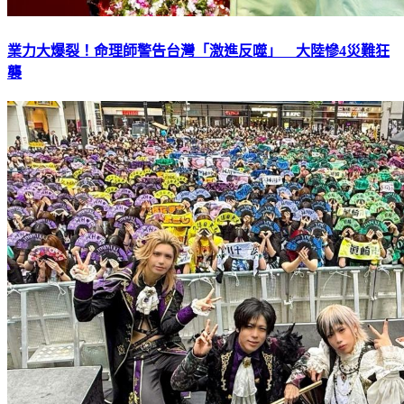
業力大爆裂！命理師警告台灣「激進反噬」 大陸慘4災難狂
襲