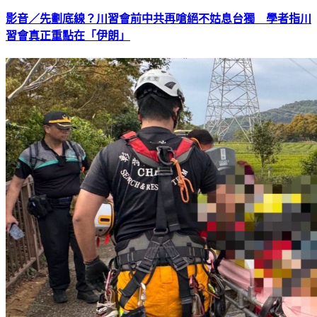
影音／先劃底線？川習會前中共再嗆絕不姑息台獨 學者指川
習會真正重點在「伊朗」