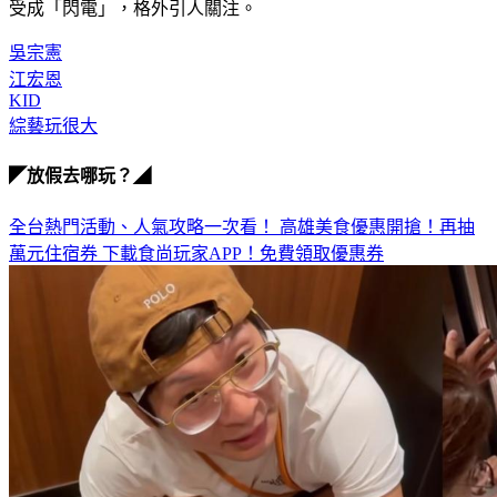
受成「閃電」，格外引人關注。
吳宗憲
江宏恩
KID
綜藝玩很大
◤放假去哪玩？◢
全台熱門活動、人氣攻略一次看！
高雄美食優惠開搶！再抽
萬元住宿券
下載食尚玩家APP！免費領取優惠券