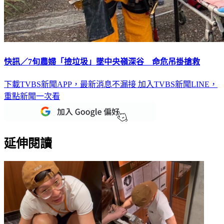
快訊／7旬農婦「撿垃圾」墜中央嶺深谷 命危吊掛搶救
下載TVBS新聞APP，最新消息不漏接
加入TVBS新聞LINE，
重點新聞一次看
延伸閱讀