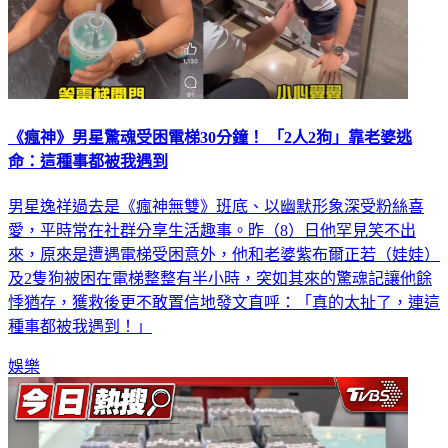
《瘋神》男星驚魂受困電梯30分鐘！ 「2人2狗」靠老婆逃
命：這種事都被我遇到
男星逸祥過去是《瘋神無雙》班底、以幽默形象深受粉絲喜
愛，平時常在社群分享生活趣事。昨（8）日他罕見笑不出
來，原來是遭遇電梯受困意外，他和老婆紫布爾正若（娃娃）
及2隻狗被困在電梯整整有半小時，突如其來的驚魂記讓他餘
悸猶存，獲救後更不敢置信地發文直呼：「真的太扯了，連這
種事都被我遇到！」
娛樂