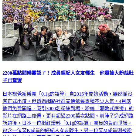
2200萬點閱樂團認了！成員經紀人女友輕生 他還搞大粉絲肚
子已當爹
日本視覺系樂團「0.1g的誤算」自2016年開始活動，雖然並沒
有正式出道，但透過網路社群宣傳依舊累積不少人氣，4月底
他們免費開唱，吸引3000名粉絲到場，粉絲「邪教式應援」的
影片在網路上瘋傳，更有超過2200萬次點閱。前陣子造成網路
話題後，日本一位網紅爆料「0.1g的誤算」團員的負面爭議，
包含一位某K成員的經紀人女友輕生，另一位某M成員則被粉