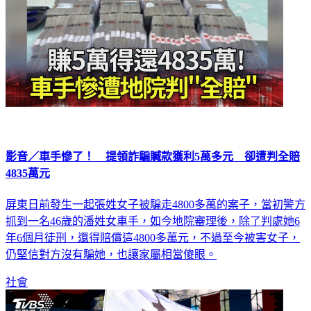
影音／車手慘了！ 提領詐騙贓款獲利5萬多元 卻遭判全賠
4835萬元
屏東日前發生一起張姓女子被騙走4800多萬的案子，當初警方
抓到一名46歲的潘姓女車手，如今地院審理後，除了判處她6
年6個月徒刑，還得賠償這4800多萬元，不過至今被害女子，
仍堅信對方沒有騙她，也讓家屬相當傻眼。
社會