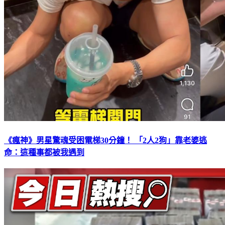
《瘋神》男星驚魂受困電梯30分鐘！ 「2人2狗」靠老婆逃
命：這種事都被我遇到