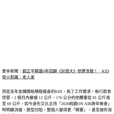
更多新聞：
趙正平睽違6年回歸《玩很大》慘遭洗臉！　KID
發火怒飆：老人家
而從去年金鐘開始積極瘦身的KID，為了工作需求，執行飲食
控管，2 個月內暴瘦 12 公斤，176 公分的他體重從 81 公斤減
至 69 公斤，如今身形又比主持「2026桃園ON AIR跨年晚會」
時明顯消瘦、臉型凹陷，整個人變得更「精實」，甚至被形容