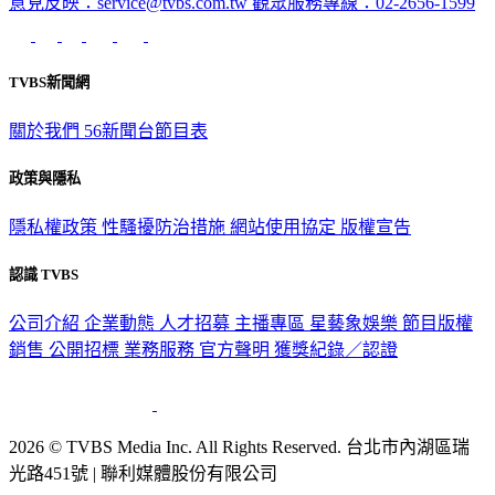
意見反映：service@tvbs.com.tw
觀眾服務專線：02-2656-1599
TVBS新聞網
關於我們
56新聞台節目表
政策與隱私
隱私權政策
性騷擾防治措施
網站使用協定
版權宣告
認識 TVBS
公司介紹
企業動態
人才招募
主播專區
星藝象娛樂
節目版權
銷售
公開招標
業務服務
官方聲明
獲獎紀錄／認證
2026 © TVBS Media Inc. All Rights Reserved. 台北市內湖區瑞
光路451號 | 聯利媒體股份有限公司