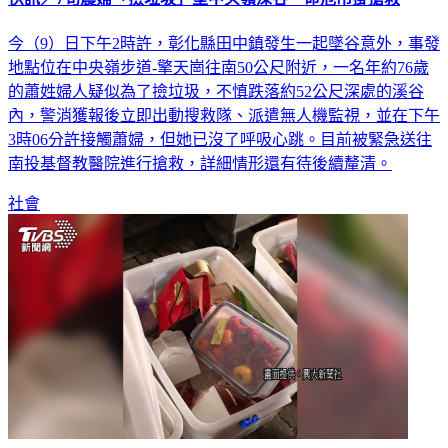
今（9）日下午2時許，彰化縣田中鎮發生一起墜谷意外，事發
地點位在中央嶺步道-擎天崗往南50公尺附近，一名年約76歲
的蕭姓婦人疑似為了撿垃圾，不慎跌落約52公尺深處的溪谷
內，警消獲報後立即出動搜救隊、派遣無人機監視，並在下午
3時06分許接觸蕭婦，但她已沒了呼吸心跳。目前被緊急送往
南投基督教醫院進行搶救，詳細情形還有待後續釐清。
社會