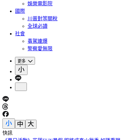
娛樂電影院
國際
川普對等關稅
全球必讀
社會
毒駕連爆
警察愛無限
更多
快訊