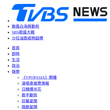
颱風白海豚動態
SBS歌謠大戰
沙拉油致癌物超標
首頁
即時
生活
政治
娛樂
《VPOPASIA》開播
演唱會搶票情報
日韓爆米花
歌手動態
綜藝星聞
戲劇星聞