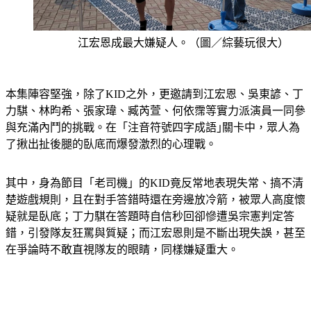
江宏恩成最大嫌疑人。（圖／綜藝玩很大）
本集陣容堅強，除了KID之外，更邀請到江宏恩、吳東諺、丁
力騏、林昀希、張家瑋、臧芮萱、何依霈等實力派演員一同參
與充滿內鬥的挑戰。在「注音符號四字成語｣關卡中，眾人為
了揪出扯後腿的臥底而爆發激烈的心理戰。
其中，身為節目「老司機」的KID竟反常地表現失常、搞不清
楚遊戲規則，且在對手答錯時還在旁邊放冷箭，被眾人高度懷
疑就是臥底；丁力騏在答題時自信秒回卻慘遭吳宗憲判定答
錯，引發隊友狂罵與質疑；而江宏恩則是不斷出現失誤，甚至
在爭論時不敢直視隊友的眼睛，同樣嫌疑重大。