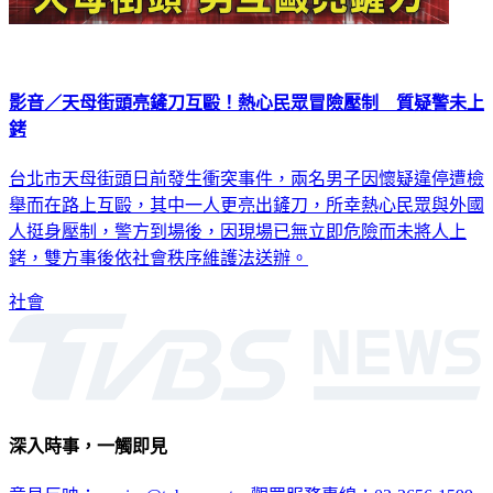
影音／天母街頭亮鏟刀互毆！熱心民眾冒險壓制 質疑警未上
銬
台北市天母街頭日前發生衝突事件，兩名男子因懷疑違停遭檢
舉而在路上互毆，其中一人更亮出鏟刀，所幸熱心民眾與外國
人挺身壓制，警方到場後，因現場已無立即危險而未將人上
銬，雙方事後依社會秩序維護法送辦。
社會
深入時事，一觸即見