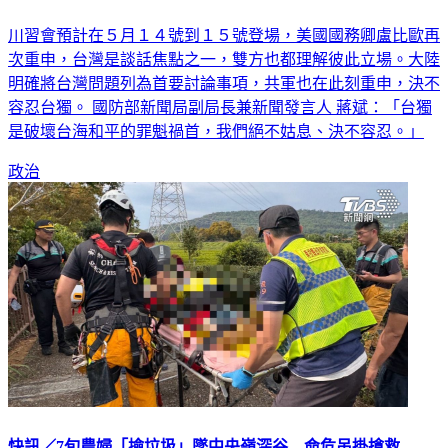
川習會預計在５月１４號到１５號登場，美國國務卿盧比歐再
次重申，台灣是談話焦點之一，雙方也都理解彼此立場。大陸
明確將台灣問題列為首要討論事項，共軍也在此刻重申，決不
容忍台獨。 國防部新聞局副局長兼新聞發言人 蔣斌：「台獨
是破壞台海和平的罪魁禍首，我們絕不姑息、決不容忍。」
政治
快訊／7旬農婦「撿垃圾」墜中央嶺深谷 命危吊掛搶救