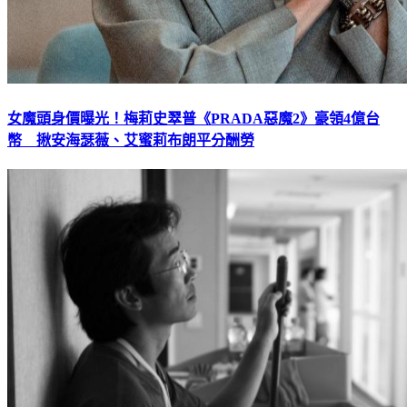
女魔頭身價曝光！梅莉史翠普《PRADA惡魔2》豪領4億台
幣 揪安海瑟薇、艾蜜莉布朗平分酬勞