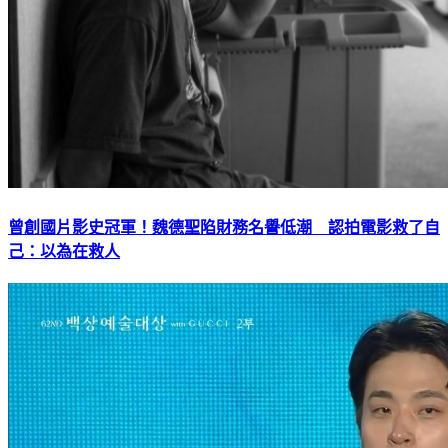
曾創國片影史冠軍！魏德聖陷財務名譽低潮 認拍電影救了自
己：以為在救人