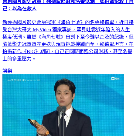
己：以為在救人
執導過國片影史票房冠軍《海角七號》的名導魏德聖，近日接
受台灣大哥大 MyVideo 獨家專訪，罕見吐露近年陷入的人生
極度低潮。雖然《海角七號》曾創下至今難以企及的紀錄，但
隨著影史冠軍寶座更迭與現實挑戰接踵而至，魏德聖坦言，在
拍攝新作《BIG》期間，自己正同時面臨公司財務、甚至名譽
上的多重壓力。
娛樂