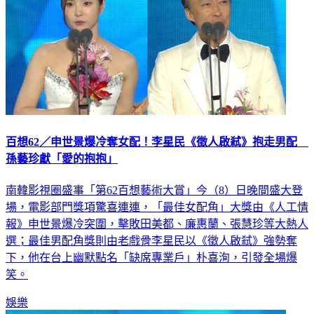
百想62／申世景爆冷奪女配！李星民《徵人啟弒》抱走男配
孫藝珍獻「愛的抱抱」
南韓影視圈盛事「第62百想藝術大賞」今（8）日晚間盛大登
場，電影部門獎項驚喜連連，「最佳女配角」大獎由《人工情
報》申世景爆冷突圍，擊敗田美都、廉惠蘭、張慧珍等大熱人
選；最佳男配角獎則由老戲骨李星民以《徵人啟弒》強勢奪
下，他在台上幽默點名「缺席專業戶」朴喜洵，引發全場爆
笑。
娛樂