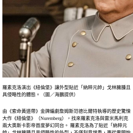
羅素克洛演出《紐倫堡》讓外型貼近「納粹元帥」戈林臃腫且
具侵略性的體態。（圖／海鵬提供）
由《索命黃道帶》金牌編劇詹姆斯范德比爾特執導的歷史驚悚
大作《紐倫堡》（Nuremberg），找來羅素克洛與雷米馬利克
兩大奧斯卡影帝首度夢幻同台。 羅素克洛為了貼近「納粹元
帥」戈林臃腫且具侵略性的外型，不僅刻意增重，更從零開始
苦練德語，最終在片中以流利德語與德腔英語交替演出，敬業