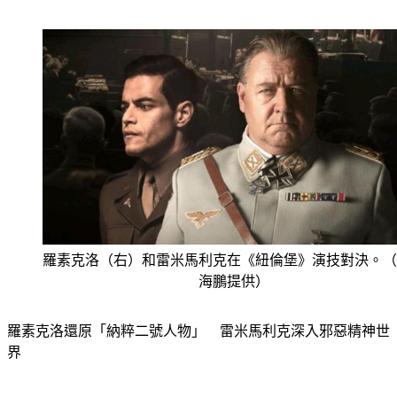
羅素克洛（右）和雷米馬利克在《紐倫堡》演技對決。（
海鵬提供）
羅素克洛還原「納粹二號人物」　雷米馬利克深入邪惡精神世
界
本片改編自紀實著作《納粹與精神科醫生》，劇情聚焦二戰後