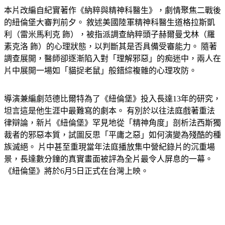
的紐倫堡大審判前夕。 敘述美國陸軍精神科醫生道格拉斯凱
利（雷米馬利克 飾），被指派調查納粹頭子赫爾曼戈林（羅
素克洛 飾）的心理狀態，以判斷其是否具備受審能力。 隨著
調查展開，醫師卻逐漸陷入對「理解邪惡」的痴迷中，兩人在
片中展開一場如「貓捉老鼠」般錯綜複雜的心理攻防。
導演兼編劇范德比爾特為了《紐倫堡》投入長達13年的研究，
坦言這是他生涯中最難寫的劇本。 有別於以往法庭戲著重法
律辯論，新片《紐倫堡》罕見地從「精神角度」剖析法西斯獨
裁者的邪惡本質，試圖反思「平庸之惡」如何演變為殘酷的種
族滅絕。 片中甚至重現當年法庭播放集中營紀錄片的沉重場
景，長達數分鐘的真實畫面被評為全片最令人屏息的一幕。
《紐倫堡》將於6月5日正式在台灣上映。