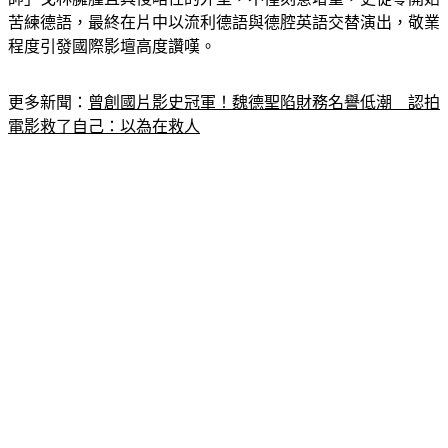
程度引發國際影壇高度讚嘆。
更多新聞：
曾創國片影史冠軍！魏德聖陷財務名譽低潮　認拍
電影救了自己：以為在救人