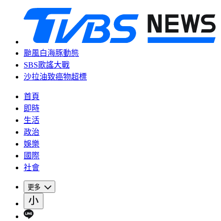
颱風白海豚動態
SBS歌謠大戰
沙拉油致癌物超標
首頁
即時
生活
政治
娛樂
國際
社會
更多