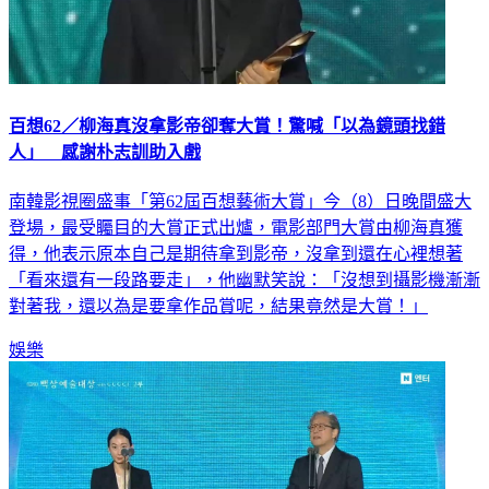
百想62／柳海真沒拿影帝卻奪大賞！驚喊「以為鏡頭找錯
人」 感謝朴志訓助入戲
南韓影視圈盛事「第62屆百想藝術大賞」今（8）日晚間盛大
登場，最受矚目的大賞正式出爐，電影部門大賞由柳海真獲
得，他表示原本自己是期待拿到影帝，沒拿到還在心裡想著
「看來還有一段路要走」，他幽默笑說：「沒想到攝影機漸漸
對著我，還以為是要拿作品賞呢，結果竟然是大賞！」
娛樂