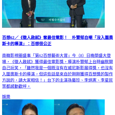
百想62／《徵人啟弒》奪最佳電影！ 朴贊郁自嘲「沒入圍奧
斯卡的導演」：百想很公正
南韓影視圈盛事「第62百想藝術大賞」今（8）日晚間盛大登
場，《徵人啟弒》獲得最佳電影獎，導演朴贊郁上台時幽默開
自己玩笑，「雖然我是一個既沒有在威尼斯影展得獎，也沒有
入圍奧斯卡的導演，但這些話是來自於剛剛獲得百想獎的製作
方說的，請大家相信！」台下的主演孫藝珍、李炳憲、李星民
等都感動歡呼。
娛樂