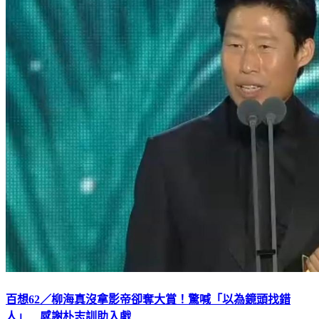
百想62／柳海真沒拿影帝卻奪大賞！驚喊「以為鏡頭找錯
人」 感謝朴志訓助入戲