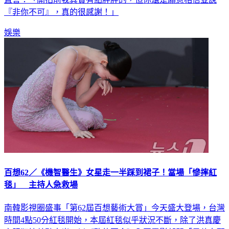
娛樂
百想62／《機智醫生》女星走一半踩到裙子！當場「慘摔紅
毯」 主持人急救場
南韓影視圈盛事「第62屆百想藝術大賞」今天盛大登場，台灣
時間4點50分紅毯開始，本屆紅毯似乎狀況不斷，除了洪真慶
衣服狂掉差點走光，以《醜的要命》入圍電影部門「最佳女配