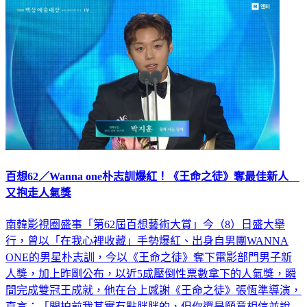
百想62／Wanna one朴志訓爆紅！《王命之徒》奪最佳新人
又抱走人氣獎
南韓影視圈盛事「第62屆百想藝術大賞」今（8）日盛大舉
行，曾以「在我心裡收藏」手勢爆紅、出身自男團WANNA
ONE的男星朴志訓，今以《王命之徒》奪下電影部門男子新
人獎，加上昨剛公布，以近5成壓倒性票數拿下的人氣獎，瞬
間完成雙冠王成就，他在台上感謝《王命之徒》張恆準導演，
直言：「開拍前我其實有點胖胖的，但你還是願意相信並說
『非你不可』，真的很感謝！」