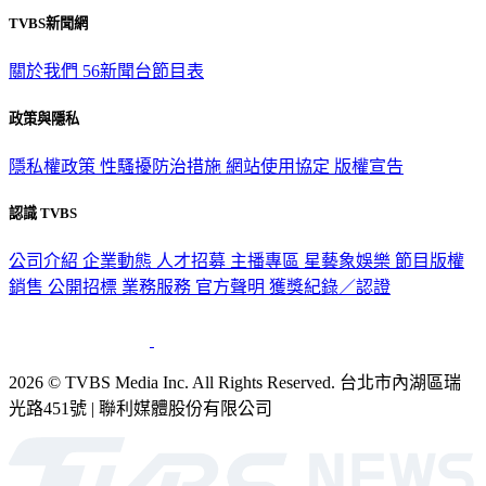
關於我們
56新聞台節目表
政策與隱私
隱私權政策
性騷擾防治措施
網站使用協定
版權宣告
認識 TVBS
公司介紹
企業動態
人才招募
主播專區
星藝象娛樂
節目版權
銷售
公開招標
業務服務
官方聲明
獲獎紀錄／認證
2026 © TVBS Media Inc. All Rights Reserved. 台北市內湖區瑞
光路451號 | 聯利媒體股份有限公司