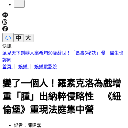
快訊
美股開盤／聯準會升息疑慮意外減緩！標普、那指「雙開高」
首頁
｜
娛樂
｜
娛樂電影院
變了一個人！羅素克洛為戲增
重「腫」出納粹侵略性 《紐
倫堡》重現法庭集中營
記者：陳建嘉
發佈時間：2026.05.09 18:57