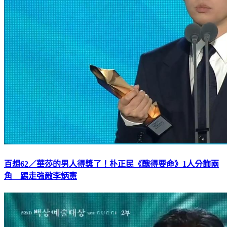
百想62／華莎的男人得獎了！朴正民《醜得要命》1人分飾兩
角 踢走強敵李炳憲