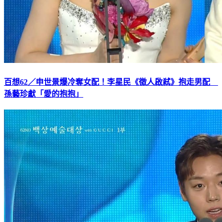
百想62／申世景爆冷奪女配！李星民《徵人啟弒》抱走男配
孫藝珍獻「愛的抱抱」