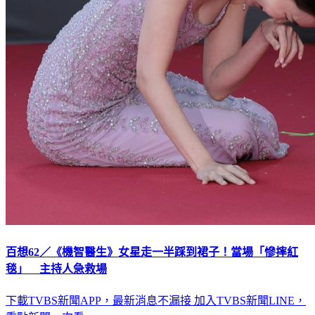
百想62／《機智醫生》女星走一半踩到裙子！當場「慘摔紅
毯」 主持人急救場
下載TVBS新聞APP，最新消息不漏接
加入TVBS新聞LINE，
重點新聞一次看