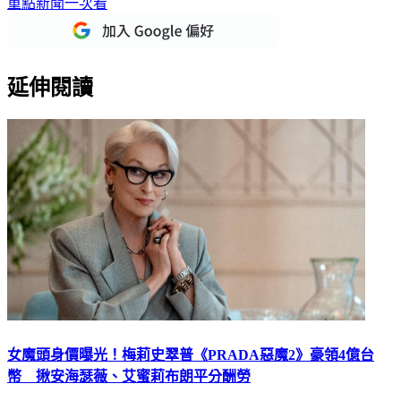
延伸閱讀
女魔頭身價曝光！梅莉史翠普《PRADA惡魔2》豪領4億台
幣 揪安海瑟薇、艾蜜莉布朗平分酬勞
時尚迷最期待的經典續集《穿著Prada的惡魔2》（The Devil