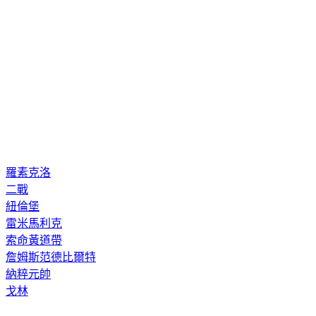
羅素克洛
二戰
紐倫堡
雷米馬利克
索命黃道帶
詹姆斯范德比爾特
納粹元帥
戈林
◤放假去哪玩？◢