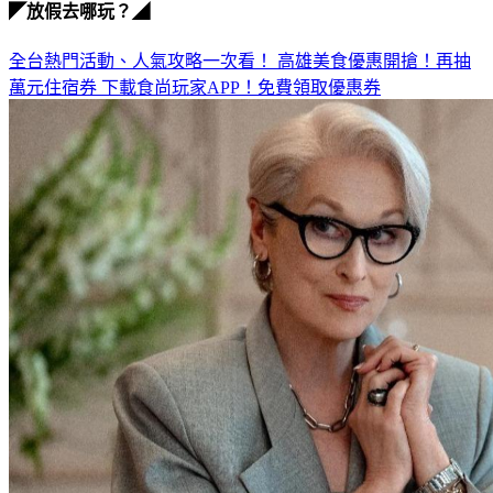
全台熱門活動、人氣攻略一次看！
高雄美食優惠開搶！再抽
萬元住宿券
下載食尚玩家APP！免費領取優惠券