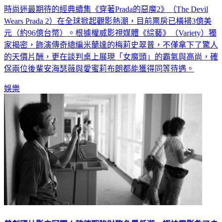
Wears Prada 2）在全球掀起觀影熱潮，目前票房已橫掃3億美
元（約96億台幣）。根據權威影視媒體《綜藝》（Variety）獨
家揭密，飾演傳奇總編米蘭達的梅莉史翠普，不僅拿下了驚人
的天價片酬，更在談判桌上展現「女魔頭」的霸氣與高尚，確
保兩位後輩安海瑟薇與愛蜜莉布朗都能獲得同等待遇。
娛樂
曾創國片影史冠軍！魏德聖陷財務名譽低潮 認拍電影救了自