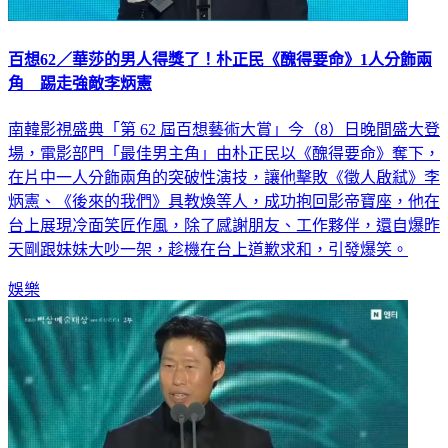
百想62／華莎的男人得獎了！朴正民《醜得要命》1人分飾兩
角 踢走強敵李炳憲
南韓影視盛典「第 62 屆百想藝術大賞」今（8）日晚間盛大登
場，電影部門「最佳男主角」由朴正民以《醜得要命》奪下，
在片中一人分飾兩角的突破性演技，讓他擊敗《徵人啟弒》李
炳憲、《後來的我們》具教煥等人，成功抱回影帝寶座，他在
台上展現冷面笑匠作風，除了感謝朋友、工作夥伴，還自爆昨
天剛跟妹妹大吵一架，趁機在台上道歉求和，引發爆笑。
娛樂