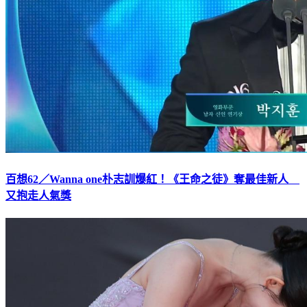
百想62／Wanna one朴志訓爆紅！《王命之徒》奪最佳新人
又抱走人氣獎