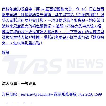
南韓年度影視盛事「第 62 屆百想藝術大賞」今（8）日在首爾
隆重登場！紅毯現場星光熠熠，其中以電影《之後的我們》強
勢入圍影后的女神文佳煐，一現身便成為全場焦點。她穿著出
道以來尺度最大的褐色細肩深 V 禮服，不僅大秀事業線，裙
擺開高衩的設計更是直逼大腿根部，「上下齊發」的火辣造型
讓現場主持人驚呼連連，攝影記者更是不斷要求加碼「轉身拍
背」，氣氛嗨到最高點！
娛樂
深入時事，一觸即見
意見反映：service@tvbs.com.tw
觀眾服務專線：02-2656-1599
TVBS新聞網