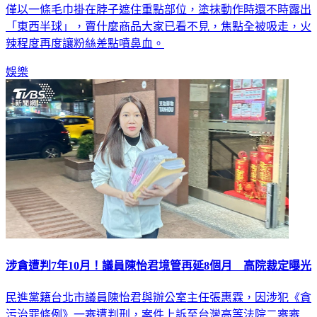
「東西半球」，賣什麼商品大家已看不見，焦點全被吸走，火
辣程度再度讓粉絲差點噴鼻血。
娛樂
涉貪遭判7年10月！議員陳怡君境管再延8個月 高院裁定曝光
民進黨籍台北市議員陳怡君與辦公室主任張惠霖，因涉犯《貪
污治罪條例》一審遭判刑，案件上訴至台灣高等法院二審審
理。高院於7日裁定，兩人延長科技監控及限制出境、出海8個