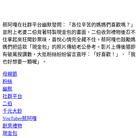
蔡阿嘎在社群平台幽默發問：「各位辛苦的媽媽們喜歡嗎？」
並附上老婆二伯背著特製現金包的畫面，二伯收到禮物後忍不
住拿起來狂聞鈔票味，喜悅心情完全藏不住。蔡阿嘎也鼓勵媽
媽們把這款「現金包」的照片傳給老公參考。影片上傳後隨即
有破萬按讚數，大批粉絲紛紛留言直呼：「好喜歡！」、「我
也好想要一顆喔」。
母親節
粉絲
幽默
社群平台
二伯
千元大鈔
YouTuber蔡阿嘎
創意禮物
現金包
紫色與黑色背帶