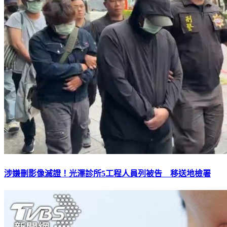
涉嫌刪影像滅證！光澤診所5工程人員列被告 移送地檢署