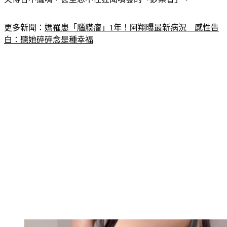
更多新聞：
媽罹患「腦膜瘤」1年！阿翔曝最新病況　感性告
白：聽她碎碎念是種幸福