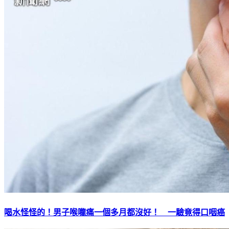
喝水怪怪的！男子喉嚨痛一個多月都沒好！ 一驗竟得口咽癌