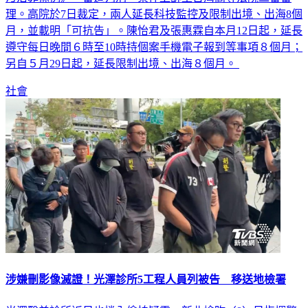
月，並載明「可抗告」。陳怡君及張惠霖自本月12日起，延長
遵守每日晚間６時至10時持個案手機電子報到等事項８個月；
另自５月29日起，延長限制出境、出海８個月。
社會
涉嫌刪影像滅證！光澤診所5工程人員列被告 移送地檢署
光澤醫美診所近日也捲入偷拍疑雲，新北檢昨（8）日指揮警