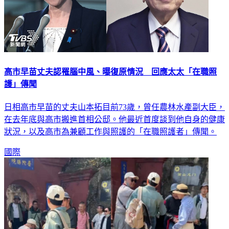
高市早苗丈夫認罹腦中風、曝復原情況 回應太太「在職照
護」傳聞
日相高市早苗的丈夫山本拓目前73歲，曾任農林水產副大臣，
在去年底與高市搬進首相公邸。他最近首度談到他自身的健康
狀況，以及高市為兼顧工作與照護的「在職照護者」傳聞。
國際