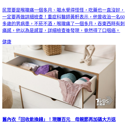
民眾要是喉嚨痛一個多月、喝水覺得怪怪，吃藥也一直沒好，
一定要再做詳細檢查！重症科醫師黃軒表示，他曾收治一名60
多歲的男病患，不菸不酒，喉嚨痛了一個多月，吞東西時有刺
痛感，他以為是感冒，詳細檢查後發現，竟然得了口咽癌。
健康
舊內衣「回收能換錢」！現賺百元 母親節再加碼大方送
別丟，不要的貼身衣物大有用處！台南市環保局舉辦「女性內