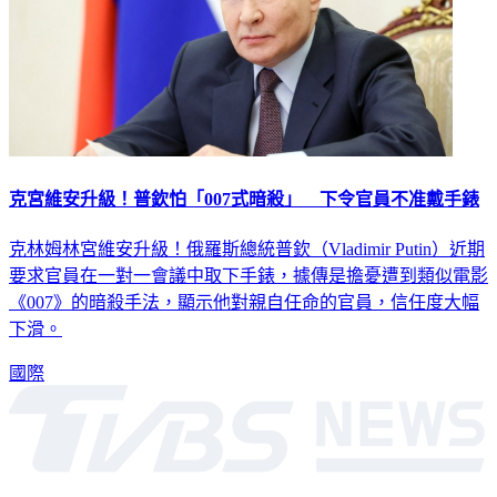
克宮維安升級！普欽怕「007式暗殺」 下令官員不准戴手錶
克林姆林宮維安升級！俄羅斯總統普欽（Vladimir Putin）近期
要求官員在一對一會議中取下手錶，據傳是擔憂遭到類似電影
《007》的暗殺手法，顯示他對親自任命的官員，信任度大幅
下滑。
國際
深入時事，一觸即見