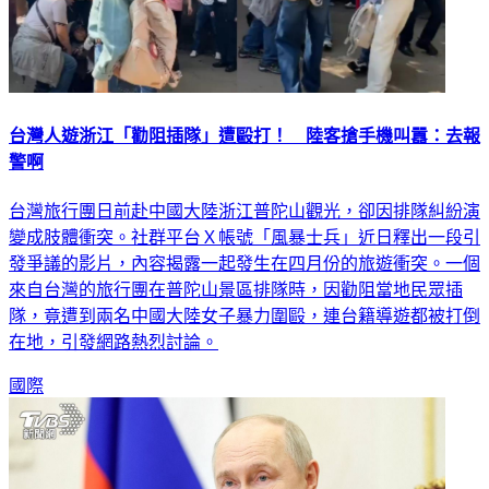
台灣人遊浙江「勸阻插隊」遭毆打！ 陸客搶手機叫囂：去報
警啊
台灣旅行團日前赴中國大陸浙江普陀山觀光，卻因排隊糾紛演
變成肢體衝突。社群平台Ｘ帳號「風暴士兵」近日釋出一段引
發爭議的影片，內容揭露一起發生在四月份的旅遊衝突。一個
來自台灣的旅行團在普陀山景區排隊時，因勸阻當地民眾插
隊，竟遭到兩名中國大陸女子暴力圍毆，連台籍導遊都被打倒
在地，引發網路熱烈討論。
國際