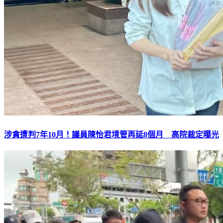
涉貪遭判7年10月！議員陳怡君境管再延8個月 高院裁定曝光