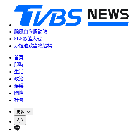
颱風白海豚動態
SBS歌謠大戰
沙拉油致癌物超標
首頁
即時
生活
政治
娛樂
國際
社會
更多