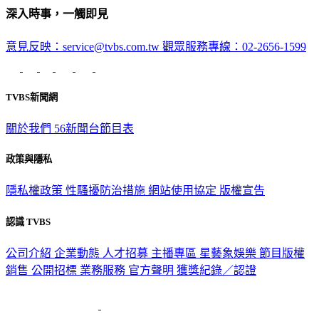
意見反映：service@tvbs.com.tw
觀眾服務專線：02-2656-1599
TVBS新聞網
關於我們
56新聞台節目表
政策與隱私
隱私權政策
性騷擾防治措施
網站使用協定
版權宣告
認識 TVBS
公司介紹
企業動態
人才招募
主播專區
星藝象娛樂
節目版權
銷售
公開招標
業務服務
官方聲明
獲獎紀錄／認證
2026 © TVBS Media Inc. All Rights Reserved. 台北市內湖區瑞