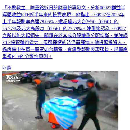
「不敗教主」陳重銘近日於臉書粉專發文，分析00927群益半
導體收益ETF近半年來的投資表現。他指出，00927在2025年
上半年報酬率高達78.05%，遠超過元大台灣50（0050）的
55.77%及元大高股息（0056）的27.78%。陳重銘認為，00927
之所以能大幅領先，關鍵在於其成分股權重分配均衡，並強調
ETF投資雖可省力，但選擇標的時仍需謹慎。他提醒投資人，
過度集中在單一股票如台積電，會導致報酬表現落後，呼籲應
重視ETF的分散性原則。
財經