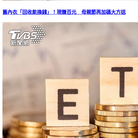
舊內衣「回收能換錢」！現賺百元 母親節再加碼大方送