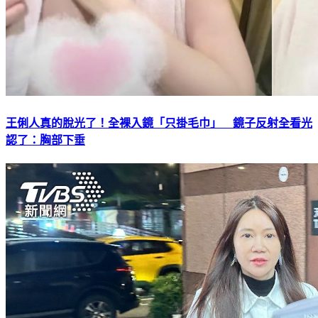
王俐人真的脫光了！全裸入鏡「只掛毛巾」 鏡子反射全看光
認了：胸部下垂