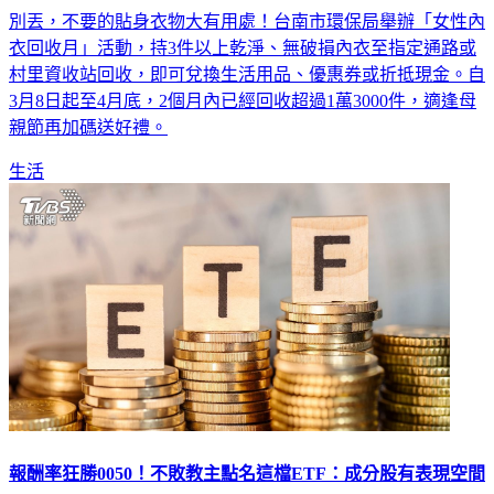
衣回收月」活動，持3件以上乾淨、無破損內衣至指定通路或
村里資收站回收，即可兌換生活用品、優惠券或折抵現金。自
3月8日起至4月底，2個月內已經回收超過1萬3000件，適逢母
親節再加碼送好禮。
生活
報酬率狂勝0050！不敗教主點名這檔ETF：成分股有表現空間