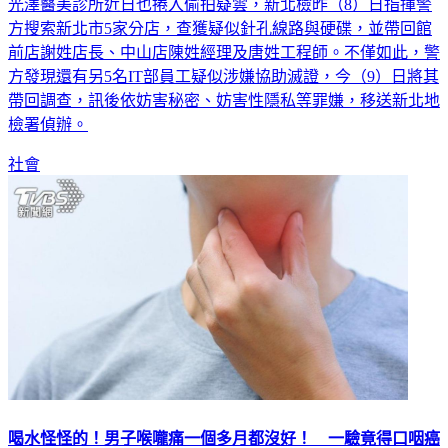
方搜索新北市5家分店，查獲疑似針孔線路與硬碟，並帶回館
前店謝姓店長、中山店陳姓經理及唐姓工程師。不僅如此，警
方發現還有另5名IT部員工疑似涉嫌協助滅證，今（9）日將其
帶回調查，訊後依妨害秘密、妨害性隱私等罪嫌，移送新北地
檢署偵辦。
社會
喝水怪怪的！男子喉嚨痛一個多月都沒好！ 一驗竟得口咽癌