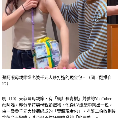
蔡阿嘎母親節送老婆千元大炒打造的現金包。（圖／翻攝自
IG）
明（10）天就是母親節，有「網紅長青樹」封號的YouTuber 
蔡阿嘎，昨分享特製母親節禮物，他從LV紙袋中掏出一包，
由一疊疊千元大鈔捆綁成的「實體現金包」，老婆二伯收到後
笑得合不攏嘴，甚至忍不住狂聞噴發的「鈔票香」。