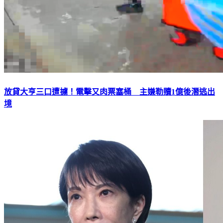
放貸大亨三口遭擄！電擊又肉票塞桶 主嫌勒贖1億後潛逃出
境