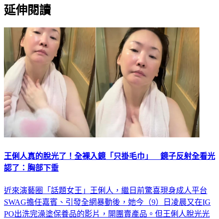
王俐人真的脫光了！全裸入鏡「只掛毛巾」 鏡子反射全看光
認了：胸部下垂
近來演藝圈「話題女王」王俐人，繼日前驚喜現身成人平台
SWAG擔任嘉賓、引發全網暴動後，她今（9）日凌晨又在IG
PO出洗完澡塗保養品的影片，開團賣產品。但王俐人脫光光
僅以一條毛巾掛在脖子遮住重點部位，塗抹動作時還不時露出