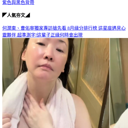
◤人氣夯文◢
何潤東、曹佑寧獨家專訪搶先看
8月緣分排行榜 這星座遇見心
靈夥伴
超準測字!這輩子正緣何時會出現