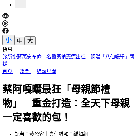
快訊
快訊／泰國學校驚傳槍擊！學生槍手校園開槍 2師中彈身亡
首頁
｜
娛樂
｜
綜藝星聞
蔡阿嘎曬最狂「母親節禮
物」 重金打造：全天下母親
一定喜歡的包！
記者：黃盈容｜責任編輯：編輯組
發佈時間：2026.05.09 17:19