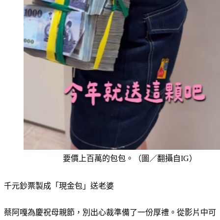
要價上百萬的包包。（圖／翻攝自IG）
千元鈔票製成「現金包」送老婆
蔡阿嘎為慶祝母親節，別出心裁準備了一份厚禮。從影片中可
見，他從名牌紙袋中拎出一款由數疊千元大鈔組成的實體「現