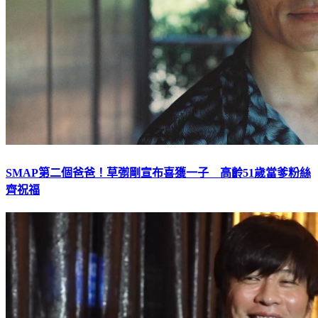
SMAP第二個爸爸！草彅剛宣布喜獲一子 高齡51歲當爹粉絲
齊祝福