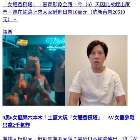
身價至少日幣數十億元。只是最近爆出他在六本木夜店大玩
「女體香檳塔」，愛家形象全毀，今（6）天因此被趕出家
門，還在網路上求大家借他日幣10萬元（約新台幣20510
元）。
娛樂
9男6女極樂六本木！土豪大玩「女體香檳塔」 AV女優參戰
只拿2千氣炸