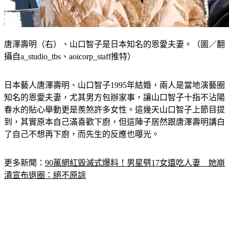
唐澤壽明（右）、山口智子是日本知名的恩愛夫妻。（圖／翻
攝自a_studio_tbs、aoicorp_staff推特）
日本藝人唐澤壽明、山口智子1995年結婚，兩人是當地演藝圈
知名的恩愛夫妻，尤其男方包辦家事，讓山口智子十指不沾陽
春水的貼心舉動更是羨煞許多女性。這幾天山口智子上節目提
到，其實原本自己滿喜歡下廚，但這陣子居然跟唐澤壽明講白
了自己不想再下廚，而先生的反應也曝光。
更多新聞：
90萬網紅毀滅式爆料！男星劈17女還吃人妻　她崩
潰宣布退圈：絕不原諒