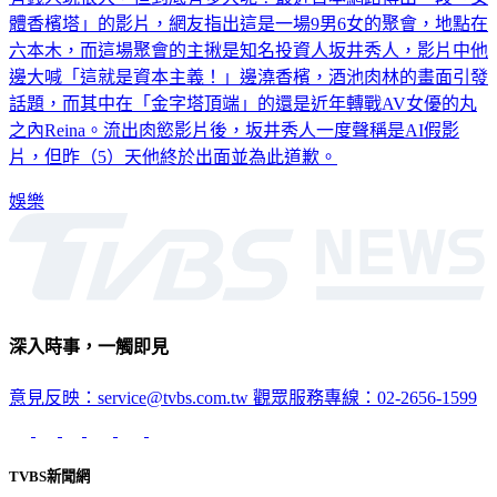
有錢人玩很大，但到底有多大呢？最近日本網路傳出一段「女
體香檳塔」的影片，網友指出這是一場9男6女的聚會，地點在
六本木，而這場聚會的主揪是知名投資人坂井秀人，影片中他
邊大喊「這就是資本主義！」邊澆香檳，酒池肉林的畫面引發
話題，而其中在「金字塔頂端」的還是近年轉戰AV女優的丸
之內Reina。流出肉慾影片後，坂井秀人一度聲稱是AI假影
片，但昨（5）天他終於出面並為此道歉。
娛樂
深入時事，一觸即見
意見反映：service@tvbs.com.tw
觀眾服務專線：02-2656-1599