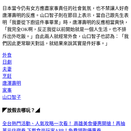
日本當今仍有女方應盡家事責任的社會氣氛，也不禁讓人好奇
唐澤壽明的反應。山口智子則在節目上表示，當自己跟先生表
明「我要從下廚這件事畢業」時，唐澤壽明的反應相當爽快，
「我完全OK啊，反正我從以前開始就是一個人生活，也不排
斥出外吃飯。」自此兩人就經常外食，山口智子也認為：「我
們因此更常聊天對話，就結果來說其實是件好事。」
外食
日劇
夫妻
烹飪
唐澤壽明
家事
山口智子
◤放假去哪玩？◢
全台熱門活動、人氣攻略一次看！
高雄美食優惠開搶！再抽