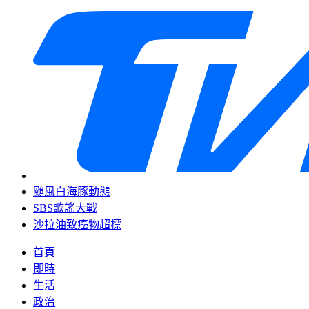
颱風白海豚動態
SBS歌謠大戰
沙拉油致癌物超標
首頁
即時
生活
政治