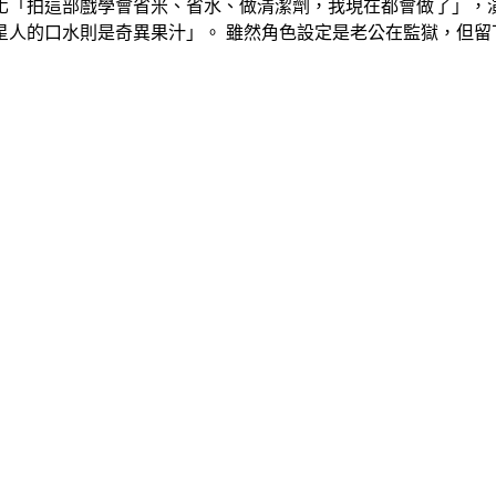
化「拍這部戲學會省米、省水、做清潔劑，我現在都會做了」，
星人的口水則是奇異果汁」。 雖然角色設定是老公在監獄，但留