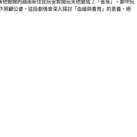
演他媳婦的越南新住民阮安妮開玩笑他變成了「省長」。劇中阮
下照顧公婆，這段劇情會深入探討「血緣與養育」的意義，絕