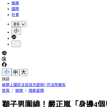
娛樂
國際
社會
更多
快訊
被選上國民法官該怎麼辦? 司法院廣告
首頁
｜
娛樂
｜
戲劇星聞
獅子男圍繞！嚴正嵐「身邊4