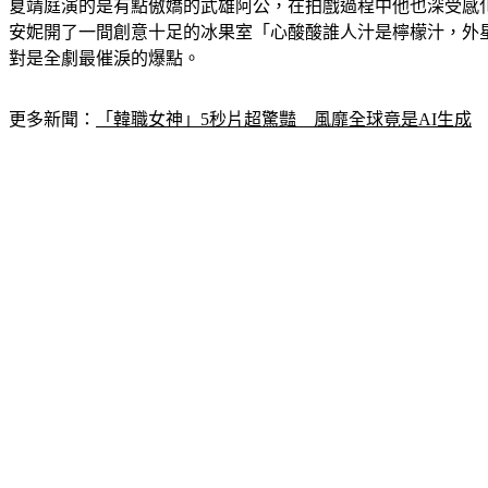
夏靖庭演的是有點傲嬌的武雄阿公，在拍戲過程中他也深受感
安妮開了一間創意十足的冰果室「心酸酸誰人汁是檸檬汁，外
對是全劇最催淚的爆點。
更多新聞：
「韓職女神」5秒片超驚豔　風靡全球竟是AI生成