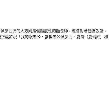
而侯彥西演的大方則是個超感性的麵包師，還會對著麵團說話。
嚴正嵐發現「我的親老公、戲裡老公侯彥西、夏哥（夏靖庭）和