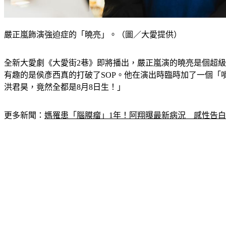
嚴正嵐飾演強迫症的「曉亮」。（圖／大愛提供）
全新大愛劇《大愛街2巷》即將播出，嚴正嵐演的曉亮是個超級
有趣的是侯彥西真的打破了SOP。他在演出時臨時加了一個「
洪君昊，竟然全都是8月8日生！」
更多新聞：
媽罹患「腦膜瘤」1年！阿翔曝最新病況　感性告