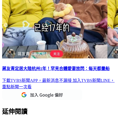
蔣友青定居大陸杭州1年！罕見合體愛妻放閃：每天都暈船
下載TVBS新聞APP，最新消息不漏接
加入TVBS新聞LINE，
重點新聞一次看
延伸閱讀