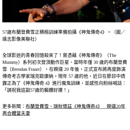
57歲布蘭登費雪正積極訓練準備拍攝《神鬼傳奇4》。（圖／
達志影像美聯社）
全球影迷的青春回憶殺來了！曾憑藉《神鬼傳奇》（The 
Mummy）系列初次登頂動作巨星、當時年僅 30 歲的布蘭登費
雪（Brendan Fraser），在睽違 20 年後，正式宣布將再度飾演
傳奇考古學家瑞克歐康納。現年 57 歲的他，近日在節目中透
露正為了《神鬼傳奇 4》進行魔鬼訓練，並感性向粉絲喊話：
「請祝我這副57歲的軀體好運！」
更多新聞：
布蘭登費雪、瑞秋懷茲《神鬼傳奇4》　睽違20年
再合體當夫妻