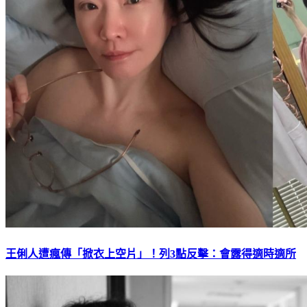
王俐人遭瘋傳「掀衣上空片」！列3點反擊：會露得適時適所