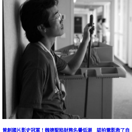
曾創國片影史冠軍！魏德聖陷財務名譽低潮 認拍電影救了自