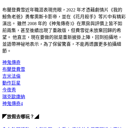
布蘭登費雪近年職涯表現亮眼，2022 年才憑藉劇情片《我的
鯨魚老爸》勇奪奧斯卡影帝，並在《花月殺手》等片中有精彩
演出。 雖然 2008 年的《神鬼傳奇3》在票房與評價上皆不如
前兩集，甚至後續出現了重啟版，但費雪從未放棄回歸的希
望。 他直言，現在要做的就是重新披掛上陣，回到拍攝地，
並語帶神祕地表示，為了保留驚喜，不能再透露更多拍攝細
節。
神鬼傳奇
布蘭登費雪
吉米法倫
動作巨星
今夜秀
瑞克歐康納
神鬼傳奇4
◤放假去哪玩？◢