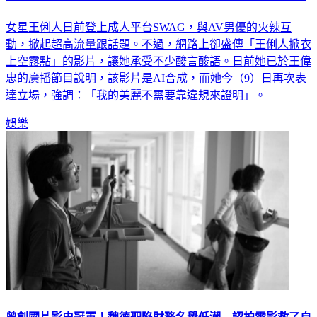
女星王俐人日前登上成人平台SWAG，與AV男優的火辣互
動，掀起超高流量跟話題。不過，網路上卻盛傳「王俐人掀衣
上空露點」的影片，讓她承受不少酸言酸語。日前她已於王偉
忠的廣播節目說明，該影片是AI合成，而她今（9）日再次表
達立場，強調：「我的美麗不需要靠違規來證明」。
娛樂