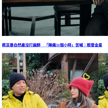
蔡亘晏自然產沒打麻醉 「陣痛31個小時」苦喊：眼冒金星