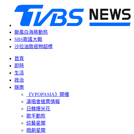
颱風白海豚動態
SBS歌謠大戰
沙拉油致癌物超標
首頁
即時
生活
政治
娛樂
《VPOPASIA》開播
演唱會搶票情報
日韓爆米花
歌手動態
綜藝星聞
戲劇星聞