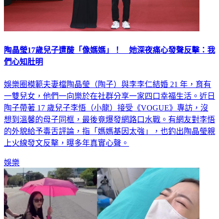
陶晶瑩17歲兒子遭酸「像媽媽」！ 她深夜痛心發聲反擊：我
們心知肚明
娛樂圈模範夫妻檔陶晶瑩（陶子）與李李仁結婚 21 年，育有
一雙兒女，他們一向樂於在社群分享一家四口幸福生活。近日
陶子帶著 17 歲兒子李悟（小龍）接受《VOGUE》專訪，沒
想到溫馨的母子同框，最後竟爆發網路口水戰。有網友對李悟
的外貌給予毒舌評論，指「媽媽基因太強」，也釣出陶晶瑩親
上火線發文反擊，曝多年真實心聲。
娛樂