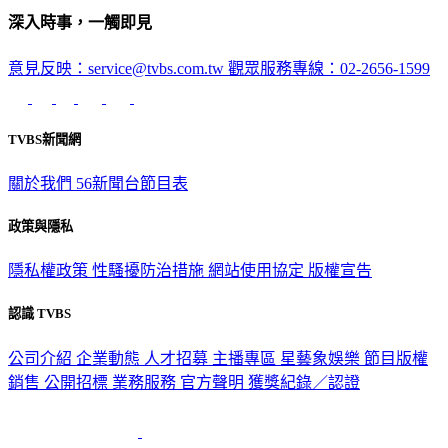
深入時事，一觸即見
意見反映：service@tvbs.com.tw
觀眾服務專線：02-2656-1599
TVBS新聞網
關於我們
56新聞台節目表
政策與隱私
隱私權政策
性騷擾防治措施
網站使用協定
版權宣告
認識 TVBS
公司介紹
企業動態
人才招募
主播專區
星藝象娛樂
節目版權
銷售
公開招標
業務服務
官方聲明
獲獎紀錄／認證