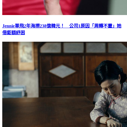
Jennie單飛2年海撈238億韓元！ 公司1原因「周轉不靈」她
借鉅額紓困