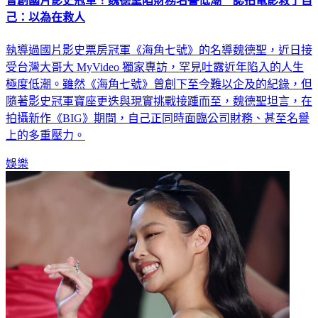
曾創國片影史冠軍！魏德聖陷財務名譽低潮 認拍電影救了自
己：以為在救人
執導過國片影史票房冠軍《海角七號》的名導魏德聖，近日接
受台灣大哥大 MyVideo 獨家專訪，罕見吐露近年陷入的人生
極度低潮。雖然《海角七號》曾創下至今難以企及的紀錄，但
隨著影史冠軍寶座更迭與現實挑戰接踵而至，魏德聖坦言，在
拍攝新作《BIG》期間，自己正同時面臨公司財務、甚至名譽
上的多重壓力。
娛樂