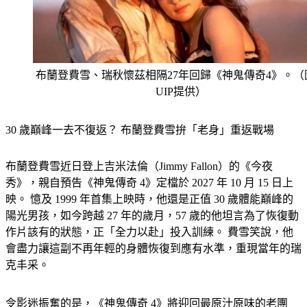
布蘭登費雪、瑞秋懷茲相隔27年回歸《神鬼傳奇4》。（
UIP提供）
30 歲巔峰一去不復返？ 布蘭登費雪拚「老身」重返戰場
布蘭登費雪近日登上吉米法倫（Jimmy Fallon）的《今夜
秀》，親自預告《神鬼傳奇 4》定檔於 2027 年 10 月 15 日上
映。 憶及 1999 年首集上映時，他還是正值 30 歲體能巔峰的
陽光男孩，如今跨越 27 年的歲月，57 歲的他坦言為了恢復動
作片該有的狀態，正「全力以赴」投入訓練。 費雪笑說，他
會盡力讓這副不再年輕的身體恢復到應有水準，重現當年的瑞
克丰采。
令影迷振奮的是，《神鬼傳奇 4》將迎回最原汁原味的老團