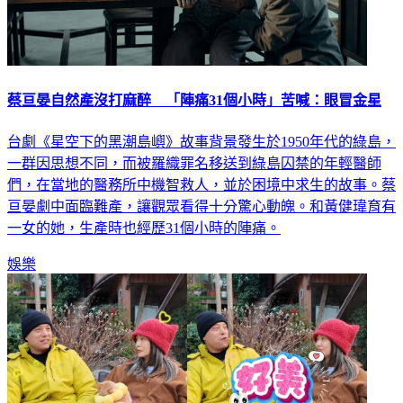
蔡亘晏自然產沒打麻醉 「陣痛31個小時」苦喊：眼冒金星
台劇《星空下的黑潮島嶼》故事背景發生於1950年代的綠島，
一群因思想不同，而被羅織罪名移送到綠島囚禁的年輕醫師
們，在當地的醫務所中機智救人，並於困境中求生的故事。蔡
亘晏劇中面臨難產，讓觀眾看得十分驚心動魄。和黃健瑋育有
一女的她，生產時也經歷31個小時的陣痛。
娛樂