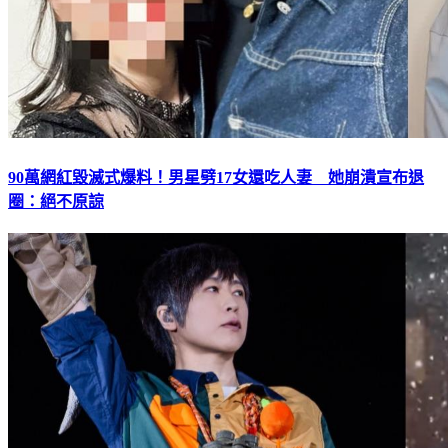
90萬網紅毀滅式爆料！男星劈17女還吃人妻 她崩潰宣布退
圈：絕不原諒