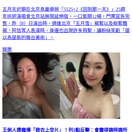
五月天近期在北京鳥巢舉辦「5525+2《回到那一天》」25週
年巡迴演唱會北京站無限延伸版，一口氣開12場，門票宣告完
售，昨（8）日演出時，適逢北京「五月雪」楊絮以及柳絮飄
揚，阿信等人表演時，身邊也出現許多飛絮，讓粉絲笑虧「還
以為是新的舞台美術」。
娛樂
王俐人遭瘋傳「掀衣上空片」！列3點反擊：會露得適時適所