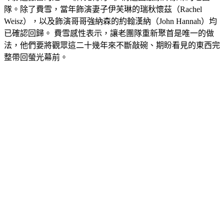
隊。除了費雪，當年飾演妻子伊芙琳的瑞秋懷茲（Rachel 
Weisz），以及飾演哥哥強納森的約翰漢納（John Hannah）均
已確認回歸。 費雪感性表示，讓老團隊重新聚首是唯一的做
法，他們要將觀眾這二十幾年來不斷敲碗、期盼看見的東西完
整帶回螢光幕前。