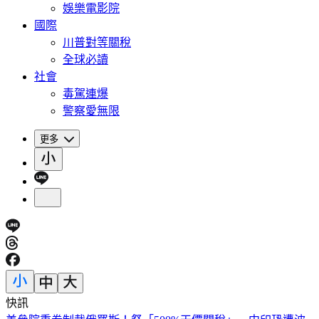
娛樂電影院
國際
川普對等關稅
全球必讀
社會
毒駕連爆
警察愛無限
更多
快訊