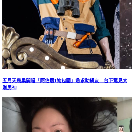
五月天鳥巢開唱「阿信遭1物包圍」急求助網友 台下驚見大
咖男神