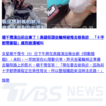
楊千霈演出前出事了！高雄街頭坐輪椅被推去掛急診 「十字
韌帶撕裂」痛到崩潰喊叫
女星楊千霈今（9）日下午將在高雄演出舞台劇《倒數婚
姻》，未料，一早她突在IG限動分享，昨天坐著輪椅正準備
去醫院路上的影片，楊千霈苦笑：「現在要去掛急診，因為前
十字韌帶撕裂正在急性發炎，所以整個腫起來沒辦法走路。」
娛樂