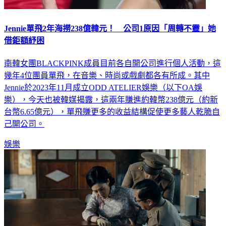
Jennie單飛2年海撈238億韓元！ 公司1原因「周轉不靈」她
借鉅額紓困
南韓女團BLACKPINK成員目前各自開公司進行個人活動，這
幾年4位團員單飛，在音樂、時尚或戲劇都各有所成。其中
Jennie於2023年11月成立ODD ATELIER娛樂（以下OA娛
樂），今天也被韓媒揭露，這兩年賺進約韓幣238億元（約新
台幣6.65億元），單飛賺更多的收益結構促使更多藝人乾脆自
己開公司。
娛樂