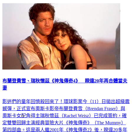
布蘭登費雪、瑞秋懷茲《神鬼傳奇4》 睽違20年再合體當夫
妻
影迷們的童年回憶殺回來了！環球影業今（11）日拋出超級震
撼彈，正式宣布奧斯卡影帝布蘭登費雪（Brendan Fraser）與
奧斯卡女配角得主瑞秋懷茲（Rachel Weisz）已完成簽約，確
定雙雙回歸主演經典冒險大片《神鬼傳奇》（The Mummy）
第四部曲。這是兩人繼2001年《神鬼傳奇2》後，睽違20多年