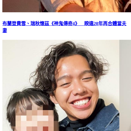
布蘭登費雪、瑞秋懷茲《神鬼傳奇4》 睽違20年再合體當夫
妻