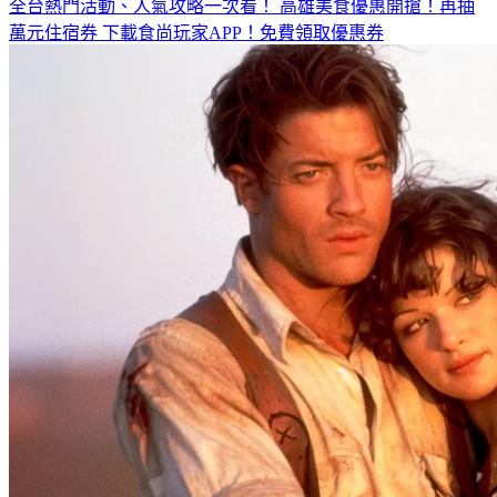
全台熱門活動、人氣攻略一次看！
高雄美食優惠開搶！再抽
萬元住宿券
下載食尚玩家APP！免費領取優惠券