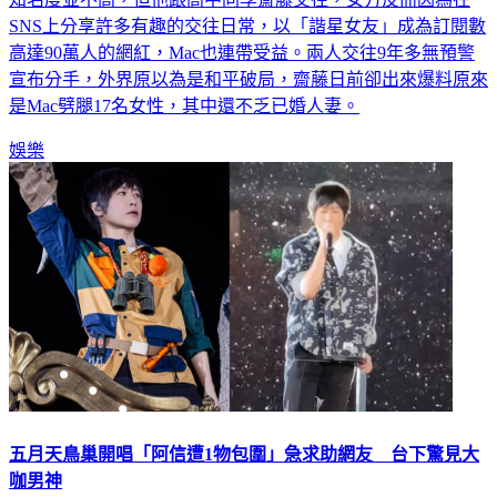
SNS上分享許多有趣的交往日常，以「諧星女友」成為訂閱數
高達90萬人的網紅，Mac也連帶受益。兩人交往9年多無預警
宣布分手，外界原以為是和平破局，齋藤日前卻出來爆料原來
是Mac劈腿17名女性，其中還不乏已婚人妻。
娛樂
五月天鳥巢開唱「阿信遭1物包圍」急求助網友 台下驚見大
咖男神