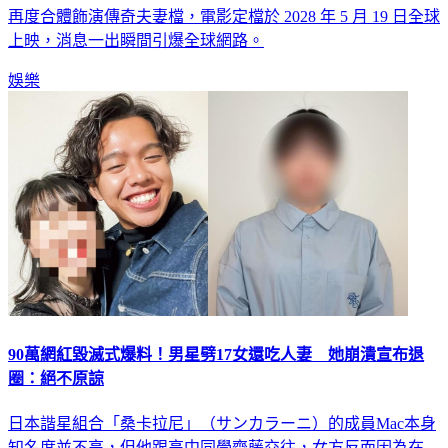
再度合體飾演傳奇夫妻檔，電影定檔於 2028 年 5 月 19 日全球
上映，消息一出瞬間引爆全球網路。
娛樂
90萬網紅毀滅式爆料！男星劈17女還吃人妻 她崩潰宣布退
圈：絕不原諒
日本諧星組合「桑卡拉尼」（サンカラーニ）的成員Mac本身
知名度並不高，但他跟高中同學齋藤交往，女方反而因為在