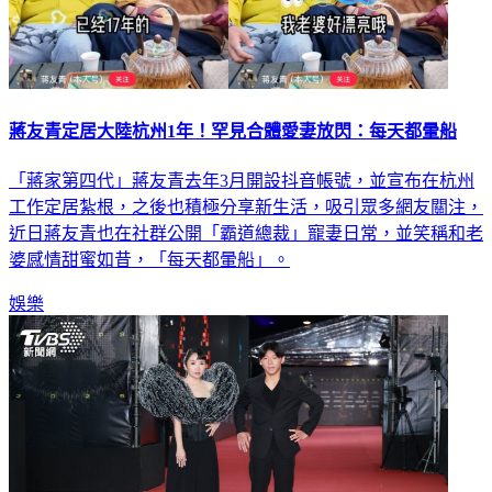
蔣友青定居大陸杭州1年！罕見合體愛妻放閃：每天都暈船
「蔣家第四代」蔣友青去年3月開設抖音帳號，並宣布在杭州
工作定居紮根，之後也積極分享新生活，吸引眾多網友關注，
近日蔣友青也在社群公開「霸道總裁」寵妻日常，並笑稱和老
婆感情甜蜜如昔，「每天都暈船」。
娛樂