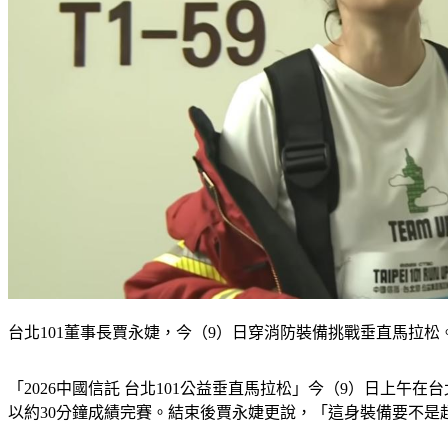
台北101董事長賈永婕，今（9）日穿消防裝備挑戰垂直馬拉松。（圖
「2026中國信託 台北101公益垂直馬拉松」今（9）日上午在
以約30分鐘成績完賽。結束後賈永婕更說，「這身裝備要不是