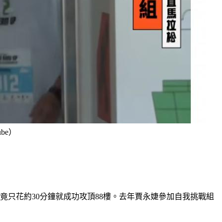
be）
只花約30分鐘就成功攻頂88樓。去年賈永婕參加自我挑戰組