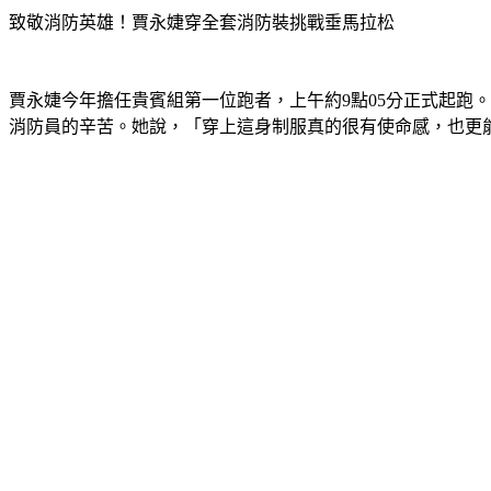
致敬消防英雄！賈永婕穿全套消防裝挑戰垂馬拉松
賈永婕今年擔任貴賓組第一位跑者，上午約9點05分正式起跑
消防員的辛苦。她說，「穿上這身制服真的很有使命感，也更