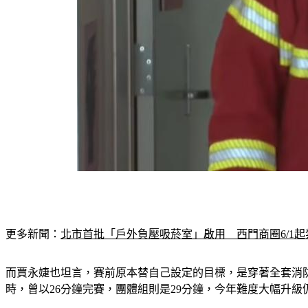
更多新聞：
北市首批「戶外負壓吸菸室」啟用　西門商圈6/1起
而賈永婕也坦言，賽前原本替自己設定的目標，是穿著全套消防
時，曾以26分鐘完賽，團體組則是29分鐘，今年難度大幅升