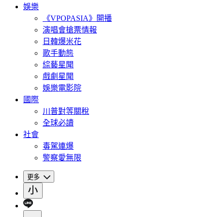
娛樂
《VPOPASIA》開播
演唱會搶票情報
日韓爆米花
歌手動態
綜藝星聞
戲劇星聞
娛樂電影院
國際
川普對等關稅
全球必讀
社會
毒駕連爆
警察愛無限
更多