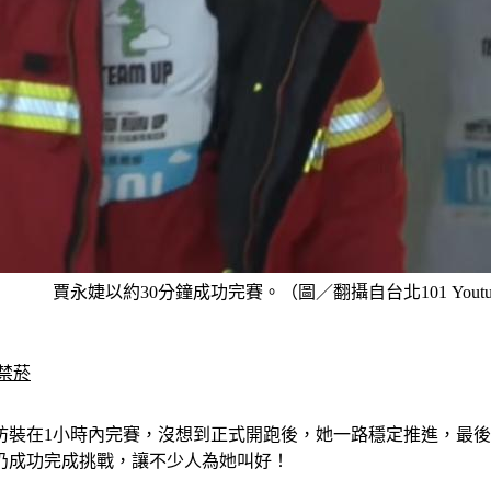
賈永婕以約30分鐘成功完賽。（圖／翻攝自台北101 Youtu
禁菸
裝在1小時內完賽，沒想到正式開跑後，她一路穩定推進，最後竟
級仍成功完成挑戰，讓不少人為她叫好！