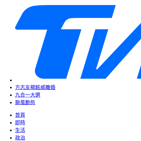
方志友楊銘威離婚
九合一大選
颱風動態
首頁
即時
生活
政治