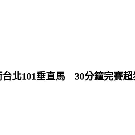
衝台北101垂直馬 30分鐘完賽超