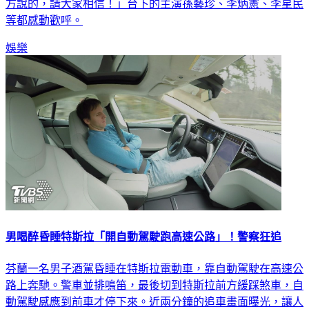
等都感動歡呼。
娛樂
男喝醉昏睡特斯拉「開自動駕駛跑高速公路」！警察狂追
芬蘭一名男子酒駕昏睡在特斯拉電動車，靠自動駕駛在高速公
路上奔馳。警車並排鳴笛，最後切到特斯拉前方緩踩煞車，自
動駕駛感應到前車才停下來。近兩分鐘的追車畫面曝光，讓人
捏把冷汗。