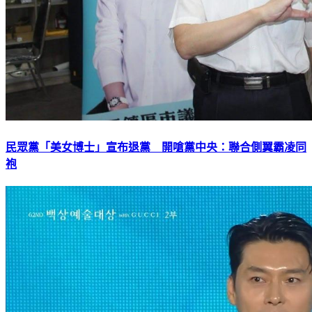
民眾黨「美女博士」宣布退黨 開嗆黨中央：聯合側翼霸凌同
袍