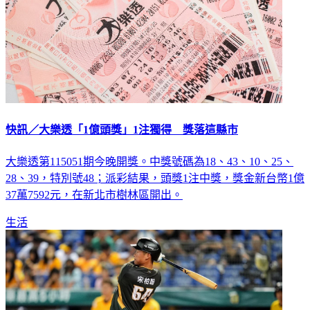
快訊／大樂透「1億頭獎」1注獨得 獎落這縣市
大樂透第115051期今晚開獎。中獎號碼為18、43、10、25、
28、39，特別號48；派彩結果，頭獎1注中獎，獎金新台幣1億
37萬7592元，在新北市樹林區開出。
生活