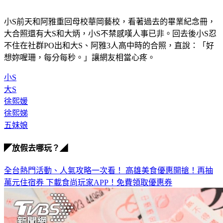
小S前天和阿雅重回母校華岡藝校，看著過去的畢業紀念冊，
大合照還有大S和大炳，小S不禁感嘆人事已非。回去後小S忍
不住在社群PO出和大S、阿雅3人高中時的合照，直說：「好
想妳喔珊，每分每秒。」讓網友相當心疼。
小S
大S
徐熙媛
徐熙娣
五妹娘
◤放假去哪玩？◢
全台熱門活動、人氣攻略一次看！
高雄美食優惠開搶！再抽
萬元住宿券
下載食尚玩家APP！免費領取優惠券