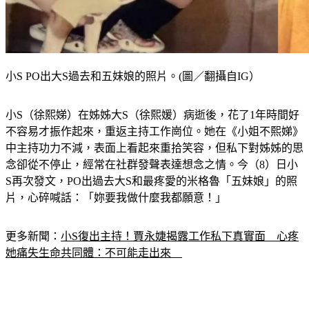
小S PO出大S過去和五妹娘的照片。(圖／翻攝自IG）
小S（徐熙娣）在姊姊大S（徐熙媛）病逝後，花了1年時間好
不容易才振作起來，重返主持工作崗位。她在《小姐不熙娣》
中主持功力不減，表面上看起來重拾笑容，但私下對姊姊的思
念卻從不停止，經常在社群發聲表達想念之情。今（8）日小
S再次發文，PO出過去大S和最疼愛的米格魯「五妹娘」的照
片，心碎喊話：「妳要我做什麼我都願意！」
更多新聞：
小S復出主持！賈永婕揭露工作私下真實面　心疼
她痛失生命共同體：不可能走出來　