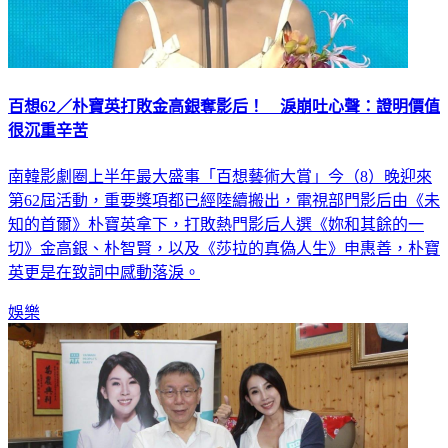
百想62／朴寶英打敗金高銀奪影后！ 淚崩吐心聲：證明價值
很沉重辛苦
南韓影劇圈上半年最大盛事「百想藝術大賞」今（8）晚迎來
第62屆活動，重要獎項都已經陸續搬出，電視部門影后由《未
知的首爾》朴寶英拿下，打敗熱門影后人選《妳和其餘的一
切》金高銀、朴智賢，以及《莎拉的真偽人生》申惠善，朴寶
英更是在致詞中感動落淚。
娛樂