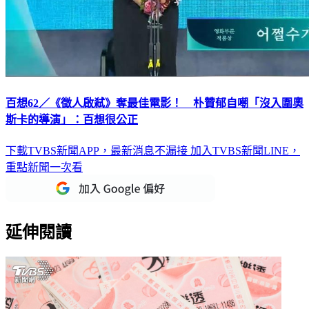
百想62／《徵人啟弒》奪最佳電影！ 朴贊郁自嘲「沒入圍奧
斯卡的導演」：百想很公正
下載TVBS新聞APP，最新消息不漏接
加入TVBS新聞LINE，
重點新聞一次看
延伸閱讀