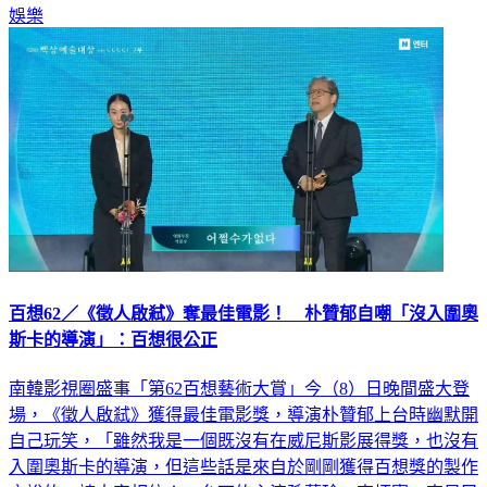
百想62／《徵人啟弒》奪最佳電影！ 朴贊郁自嘲「沒入圍奧
斯卡的導演」：百想很公正
南韓影視圈盛事「第62百想藝術大賞」今（8）日晚間盛大登
場，《徵人啟弒》獲得最佳電影獎，導演朴贊郁上台時幽默開
自己玩笑，「雖然我是一個既沒有在威尼斯影展得獎，也沒有
入圍奧斯卡的導演，但這些話是來自於剛剛獲得百想獎的製作
方說的，請大家相信！」台下的主演孫藝珍、李炳憲、李星民