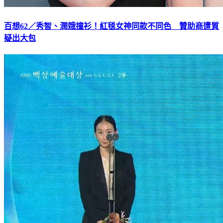
百想62／秀智、潤娥撞衫！紅毯女神同款不同色 贊助商遭質
疑出大包