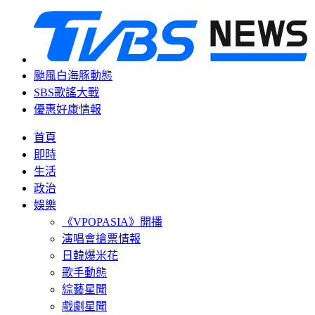
颱風白海豚動態
SBS歌謠大戰
優惠好康情報
首頁
即時
生活
政治
娛樂
《VPOPASIA》開播
演唱會搶票情報
日韓爆米花
歌手動態
綜藝星聞
戲劇星聞