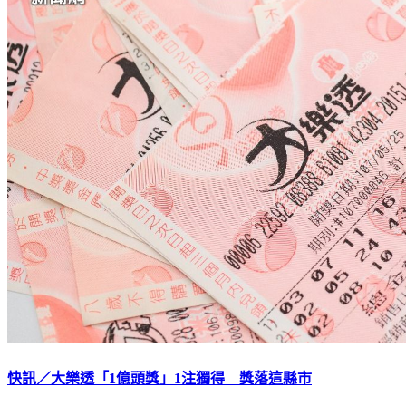
快訊／大樂透「1億頭獎」1注獨得 獎落這縣市