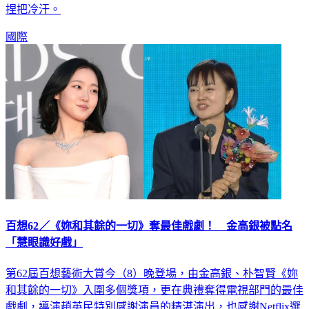
國際
百想62／《妳和其餘的一切》奪最佳戲劇！ 金高銀被點名
「慧眼識好戲」
第62屆百想藝術大賞今（8）晚登場，由金高銀、朴智賢《妳
和其餘的一切》入圍多個獎項，更在典禮奪得電視部門的最佳
戲劇，導演趙英民特別感謝演員的精湛演出，也感謝Netflix選
擇這部作品，而工作人員更是特別點名感謝金高銀，願意打從