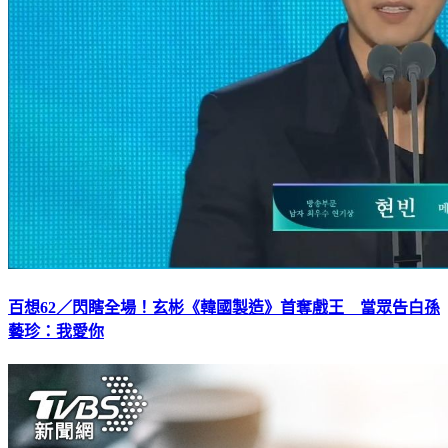
百想62／閃瞎全場！玄彬《韓國製造》首奪戲王 當眾告白孫
藝珍：我愛你