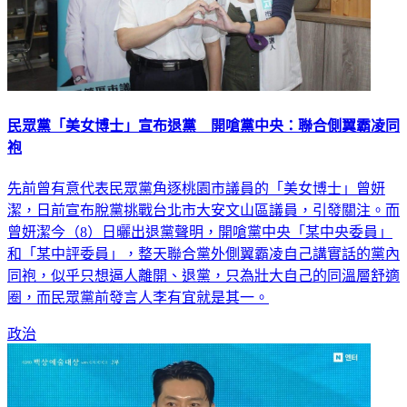
民眾黨「美女博士」宣布退黨 開嗆黨中央：聯合側翼霸凌同
袍
先前曾有意代表民眾黨角逐桃園市議員的「美女博士」曾妍
潔，日前宣布脫黨挑戰台北市大安文山區議員，引發關注。而
曾妍潔今（8）日曬出退黨聲明，開嗆黨中央「某中央委員」
和「某中評委員」，整天聯合黨外側翼霸凌自己講實話的黨內
同袍，似乎只想逼人離開、退黨，只為壯大自己的同溫層舒適
圈，而民眾黨前發言人李有宜就是其一。
政治