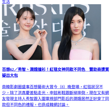
百想62／秀智、潤娥撞衫！紅毯女神同款不同色 贊助商遭質
疑出大包
南韓影劇圈盛事百想藝術大賞今（8）晚登場，紅毯狀況不
少，除了洪真慶差點走光、申鉉彬鞋跟斷掉摔倒，現在又有網
友發現主持人秀智跟入圍電視部門影后的潤娥居然正好穿了同
款但不同色的禮服，也造成韓網討論。
娛樂