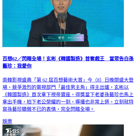
百想62／閃瞎全場！玄彬《韓國製造》首奪戲王 當眾告白孫
藝珍：我愛你
南韓影視盛典「第 62 屆百想藝術大賞」今（8）日晚間盛大登
場，競爭激烈的電視部門「最佳男主角」得主出爐，玄彬以
《韓國製造》首次拿下視帝寶座，得獎當下老婆孫藝珍也馬上
拿出手機，拍下老公榮耀的一刻，導播也非常上道，立刻就特
寫孫藝珍驕傲不已的表情，完全閃瞎全場。
娛樂