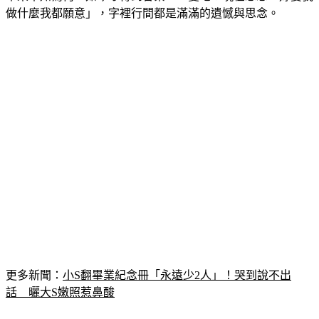
更多新聞：
小S翻畢業紀念冊「永遠少2人」！哭到說不出
話　曬大S嫩照惹鼻酸
小S發文短短1小時，IG已8萬多人點讚，網友看著大S的照