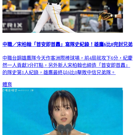
中職／宋柏翰「首安即首轟」寫隊史紀錄！雄鷹6比0完封兄弟
中職台鋼雄鷹隊今天作客洲際棒球場，前4局就攻下6分，紀慶
然一人貢獻3分打點，另外新人宋柏翰也締造「首安即首轟」
的隊史第1人紀錄，雄鷹最終以6比0擊敗中信兄弟隊。
體育