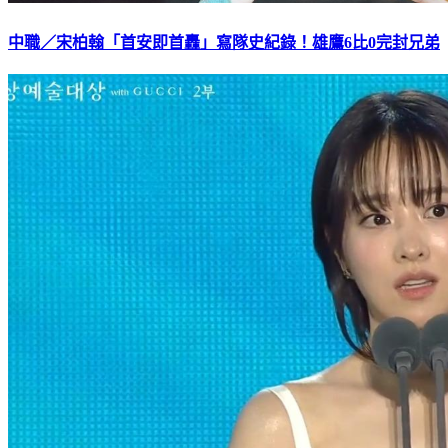
中職／宋柏翰「首安即首轟」寫隊史紀錄！雄鷹6比0完封兄弟