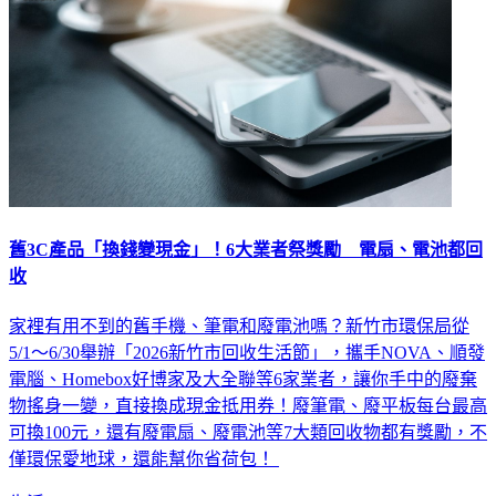
舊3C產品「換錢變現金」！6大業者祭獎勵 電扇、電池都回
收
家裡有用不到的舊手機、筆電和廢電池嗎？新竹市環保局從
5/1～6/30舉辦「2026新竹市回收生活節」，攜手NOVA、順發
電腦、Homebox好博家及大全聯等6家業者，讓你手中的廢棄
物搖身一變，直接換成現金抵用券！廢筆電、廢平板每台最高
可換100元，還有廢電扇、廢電池等7大類回收物都有獎勵，不
僅環保愛地球，還能幫你省荷包！
生活