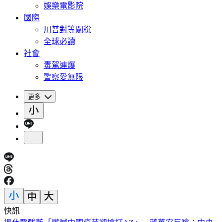
娛樂電影院
國際
川普對等關稅
全球必讀
社會
毒駕連爆
警察愛無限
更多
快訊