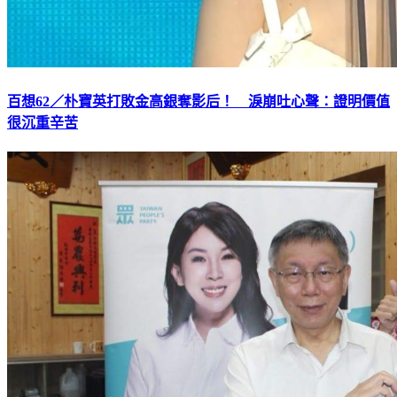
百想62／朴寶英打敗金高銀奪影后！ 淚崩吐心聲：證明價值
很沉重辛苦