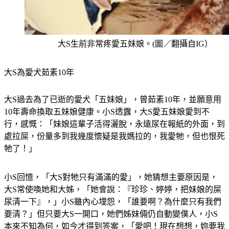
大S生前非常疼愛五妹娘。(圖／翻攝自IG）
大S為愛犬茹素10年
大S過去為了已逝的愛犬「五妹娘」，曾茹素10年，並願意用
10年壽命換取五妹娘健康。小S透露，大S愛五妹娘愛到不
行，感慨：「妹娘這輩子活得灑脫，永遠尿在報紙的外面，到
處拉屎，份量多到我幾度懷疑是我媽拉的，我愛牠，但也恨死
牠了！」
小S回憶，「大S對牠只有滿滿的愛」，她猜想主要原因是，
大S常使喚她和大姊，「她會說：『珍珍、婷婷，把妹娘的屎
尿清一下』，」小S雖內心埋怨，「誰要啊？為什麼只有我們
要清？」但只要大S一開口，她們姊妹倆仍自動變僕人，小S
本來不知為何，如今才得到答案，「愛吧！現在想想，妳要我
做什麼我都願意」，字裡行間都是滿滿的遺憾與思念。