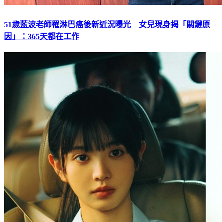
51歲藍波老師罹淋巴癌後新近況曝光 女兒現身揭「關鍵原
因」：365天都在工作