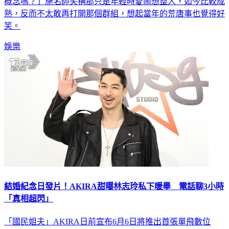
熟，反而不太敢再打開那個群組，想起當年的荒唐事也覺得好
笑。
娛樂
結婚紀念日發片！AKIRA甜曝林志玲私下暖舉 電話聊3小時
「真相超閃」
「國民姐夫」AKIRA日前宣布6月6日將推出首張單飛數位
EP《URBAN SAVAGE》，選在AKIRA的出道日6月6日發