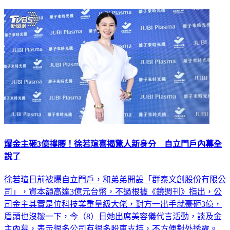
爆金主砸3億撐腰！徐若瑄喜揭驚人新身分 自立門戶內幕全
說了
徐若瑄日前被爆自立門戶，和弟弟開設「群泰文創股份有限公
司」，資本額高達3億元台幣，不過根據《鏡週刊》指出，公
司金主其實是位科技業重量級大佬，對方一出手就豪砸3億，
眉頭也沒皺一下，今（8）日她出席美容儀代言活動，談及金
主內幕，表示很多公司有很多股東支持，不方便對外透露。