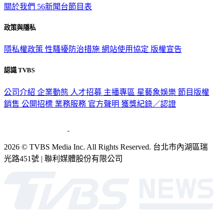
政策與隱私
隱私權政策
性騷擾防治措施
網站使用協定
版權宣告
認識 TVBS
公司介紹
企業動態
人才招募
主播專區
星藝象娛樂
節目版權
銷售
公開招標
業務服務
官方聲明
獲獎紀錄／認證
2026 © TVBS Media Inc. All Rights Reserved. 台北市內湖區瑞
光路451號 | 聯利媒體股份有限公司