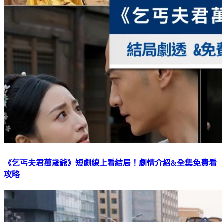
《乞丐夫君萬歲爺》短劇線上看結局！劇情介紹&全集免費看
攻略