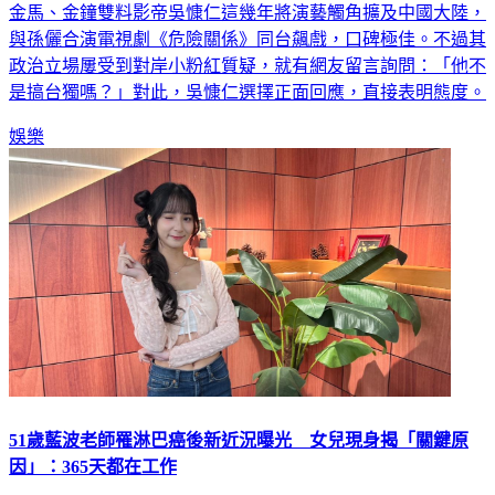
與孫儷合演電視劇《危險關係》同台飆戲，口碑極佳。不過其
政治立場屢受到對岸小粉紅質疑，就有網友留言詢問：「他不
是搞台獨嗎？」對此，吳慷仁選擇正面回應，直接表明態度。
娛樂
51歲藍波老師罹淋巴癌後新近況曝光 女兒現身揭「關鍵原
因」：365天都在工作
Fubon Angels成員潔潔外型甜美，自小習舞的她遺傳父親「藍