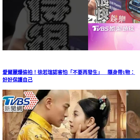
愛爾麗爆偷拍！徐若瑄認害怕「不要再發生」 隨身帶1物：
好好保護自己