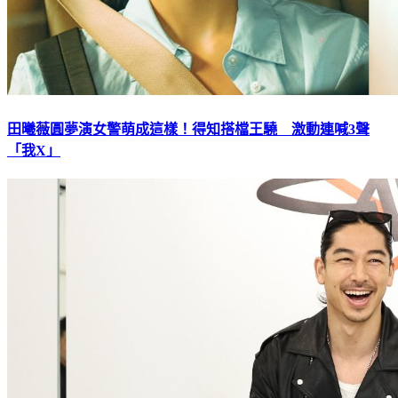
田曦薇圓夢演女警萌成這樣！得知搭檔王驍 激動連喊3聲
「我X」