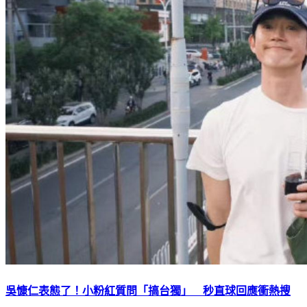
吳慷仁表態了！小粉紅質問「搞台獨」 秒直球回應衝熱搜