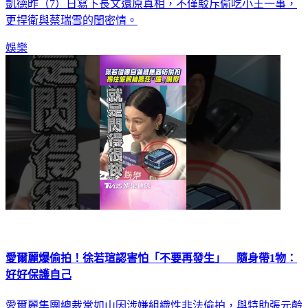
更捍衛與蔡瑞雪的閨密情。
娛樂
愛爾麗爆偷拍！徐若瑄認害怕「不要再發生」 隨身帶1物：
好好保護自己
愛爾麗集團總裁常如山因涉嫌組織性非法偷拍，與特助張元齡
及工程師謝金亨一同遭羈押禁見，震驚醫美界。徐若瑄今