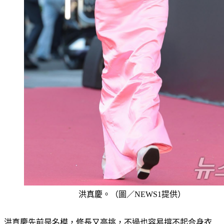
洪真慶。（圖／NEWS1提供）
洪真慶先前是名模，修長又高挑，不過也容易撐不起合身衣
服，她選擇的平口設計禮服雖展現優雅氣質，卻疑因寬鬆度未