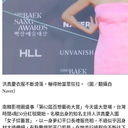
洪真慶衣服不斷滑落，嚇得她當眾狂拉。（圖／翻攝自
Naver）
南韓影視圈盛事「第62屆百想藝術大賞」今天盛大登場，台灣
時間4點50分紅毯開始，名模出身的知名主持人洪真慶入圍
「女子綜藝賞」，以一身夢幻平口長禮服亮相，不過似乎因身
材太過纖細，有點難撐起平口剪裁，在她步行過程中不斷往下
滑落，險些發生走光危機，嚇得她當眾狂拉禮服，令螢幕前觀