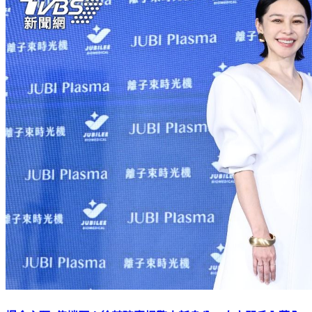
爆金主砸3億撐腰！徐若瑄喜揭驚人新身分 自立門戶內幕全