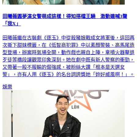
田曦薇圓夢演女警萌成這樣！得知搭檔王驍 激動連喊3聲
「我X」
田曦薇繼在古裝劇《逐玉》中從殺豬娘戰成女將軍後，這回再
次撕下甜妹標籤，在《低智商犯罪》中以素顏警裝、高馬尾造
型登場，辦案時氣場全開，動作戲也親自上陣，拿噴火器擊退
歹徒等橋段讓觀眾印象深刻。她在劇中既有新人警察的衝勁，
又帶著一股不服輸的倔強感，被粉絲大讚「根本是天選女
警」，亦有人用《逐玉》的名台詞誇獎她「妳好威風啊！」。
娛樂