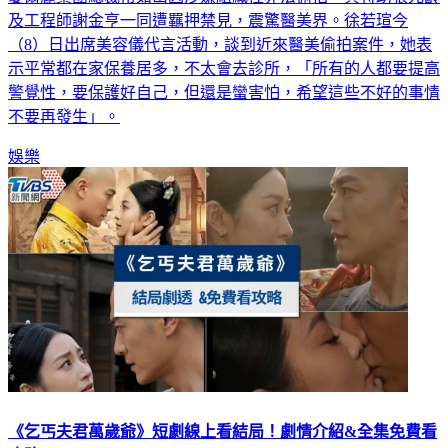
（8）日出席美容儀代言活動，談到近來醫美偷拍案件，她表
示平常都在家保養居多，不太會去診所，「所有的人都要提高
警覺性，要保護好自己，但還是蠻害怕，希望這些不好的事情
不要再發生」。
娛樂
《乞丐夫君萬歲爺》短劇線上看結局！劇情介紹&全集免費看
攻略