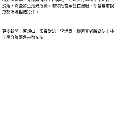
眾都為她捏把冷汗。
更多新聞：
百想62／影帝對決　李炳憲、柳海真老將對決！朴
正民分飾兩角來勢洶洶