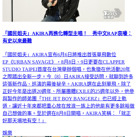
「國民姐夫」AKIRA再進化轉型主唱！ 秀中文RAP哀嚎：
有史以來最難
「國民姐夫」AKIRA宣布6月6日將推出首張單飛數位
EP《URBAN SAVAGE》，8月8日、9日更要在CLAPPER
STUDIO TAIPEI首度在台灣舉辦個唱，也象徵在他活動20年
之際踏出全新一步。今（8）日AKIRA接受訪問，就聊到許多
這張新作品、巡演的幕後祕辛。AKIRA選在此刻單飛，除了
正好今年是出道20週年、所屬團體EXILE的25週年以外，他參
與製作的師弟團「THE JET BOY BANGERZ」也已經上軌
道，讓近十年來都把重心放在放浪一族上的他能有更多餘裕做
自己想做的事。至於選在8月8日開唱，AKIRA笑稱：「就正
好那天場地有空！」
娛樂