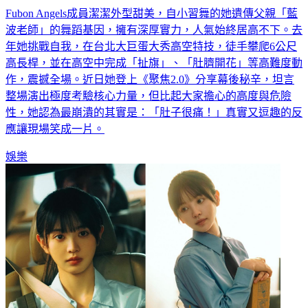
波老師」的舞蹈基因，擁有深厚實力，人氣始終居高不下。去
年她挑戰自我，在台北大巨蛋大秀高空特技，徒手攀爬6公尺
高長桿，並在高空中完成「扯旗」、「肚臍開花」等高難度動
作，震撼全場。近日她登上《聚焦2.0》分享幕後秘辛，坦言
整場演出極度考驗核心力量，但比起大家擔心的高度與危險
性，她認為最崩潰的其實是：「肚子很痛！」真實又逗趣的反
應讓現場笑成一片。
娛樂