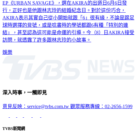
行，正好也是他跟林志玲的結婚紀念日。對於這份巧合，
AKIRA表示其實自己從小開始就跟「6」很有緣，不論是踢足
球時選擇的背號，或是唸書時的學號都跟6有種「特別的連
結」，甚至認為這可能是命運的引導。今（8）日AKIRA接受
訪問，就透露了許多跟林志玲的小故事。
娛樂
深入時事，一觸即見
意見反映：service@tvbs.com.tw
觀眾服務專線：02-2656-1599
TVBS新聞網
關於我們
56新聞台節目表