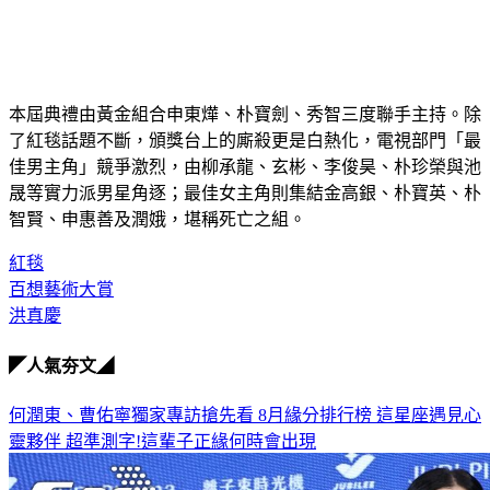
本屆典禮由黃金組合申東燁、朴寶劍、秀智三度聯手主持。除
了紅毯話題不斷，頒獎台上的廝殺更是白熱化，電視部門「最
佳男主角」競爭激烈，由柳承龍、玄彬、李俊昊、朴珍榮與池
晟等實力派男星角逐；最佳女主角則集結金高銀、朴寶英、朴
智賢、申惠善及潤娥，堪稱死亡之組。
紅毯
百想藝術大賞
洪真慶
◤人氣夯文◢
何潤東、曹佑寧獨家專訪搶先看
8月緣分排行榜 這星座遇見心
靈夥伴
超準測字!這輩子正緣何時會出現