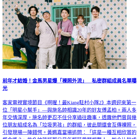
前年才結婚！金馬男星爆「裸照外流」 私密群組成員名單曝
光
客家電視實境節目《啊喔！最Kiang駐村小隊2》本週迎來第一
位「明星小幫手」—與施名帥相識20年的好友傅孟柏。兩人多
年交情深厚，施名帥更忍不住分享過往趣事，透露他們曾與幾
位朋友組成名為「垃圾男孩」的群組，彼此間還會互傳裸照，
引發現場一陣錯愕。黃姵嘉當場追問：「這是一種互相欣賞的
概念嗎？」施名帥笑稱那只是年輕時愛鬧想整人，如今比較成