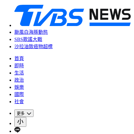
颱風白海豚動態
SBS歌謠大戰
沙拉油致癌物超標
首頁
即時
生活
政治
娛樂
國際
社會
更多