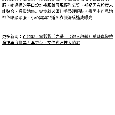
能貼合，導致她每走幾步就必須伸手整理服裝。畫面中可見她
神色略顯緊張，小心翼翼地避免衣服滑落造成曝光。
更多新聞：
百想62／電影影后之爭　《徵人啟弒》孫藝真變臉
演技再度拼獎！李慧英、文佳瑛演技大噴發