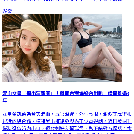
娛樂
混血女星「退出演藝圈」！離開台灣爆婚內出軌 證實離婚3
年
女星金凱德為台美混血，五官深邃、外型亮眼，激似許瑋甯和
昆凌的綜合體，模特兒出道後參與過不少電視劇。近日被週刊
爆料疑似婚內出軌，還背刺好友蔡瑞雪，私下講對方壞話。金
凱德昨（7）日寫下長文還原真相，不僅駁斥偷吃小王一事，