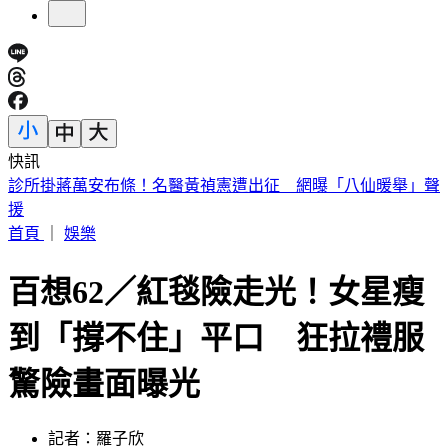
快訊
王凱靈堂曝光！黑色郵筒藏思念 70歲母缺席原因超催淚
首頁
｜
娛樂
百想62／紅毯險走光！女星瘦
到「撐不住」平口 狂拉禮服
驚險畫面曝光
記者：羅子欣
發佈時間：2026.05.08 18:11