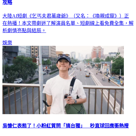
大陸AI短劇《乞丐夫君萬歲爺》（又名：《換親成寵》）正
在熱播！本文帶劇迷了解演員名單、短劇線上看免費全集，解
析劇情亮點與結局。
娛樂
吳慷仁表態了！小粉紅質問「搞台獨」 秒直球回應衝熱搜
金馬、金鐘雙料影帝吳慷仁這幾年將演藝觸角擴及中國大陸，