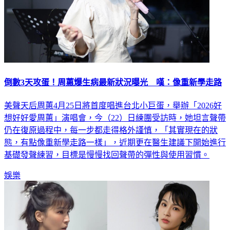
倒數3天攻蛋！周蕙爆生病最新狀況曝光 嘆：像重新學走路
美聲天后周蕙4月25日將首度唱進台北小巨蛋，舉辦「2026好
想好好愛周蕙」演唱會，今（22）日練團受訪時，她坦言聲帶
仍在復原過程中，每一步都走得格外謹慎，「其實現在的狀
態，有點像重新學走路一樣」，近期更在醫生建議下開始進行
基礎發聲練習，目標是慢慢找回聲帶的彈性與使用習慣。
娛樂