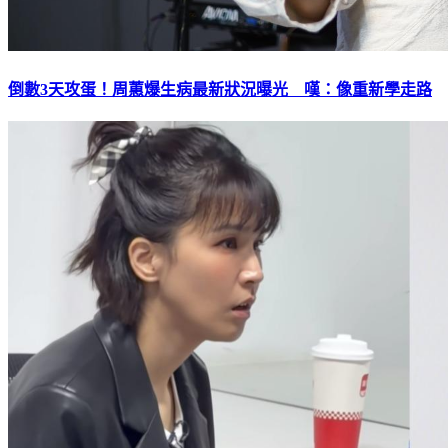
倒數3天攻蛋！周蕙爆生病最新狀況曝光 嘆：像重新學走路