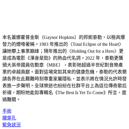
本名蓋娜霍普金斯（Gaynor Hopkins）的邦妮泰勒，以極具爆
發力的煙嗓著稱。1983 年推出的〈Total Eclipse of the Heart〉
讓她攀上事業巔峰；隔年推出的〈Holding Out for a Hero〉更
是成為電影《渾身是勁》的熱血代名詞。2022 年，泰勒更獲
頒大英帝國員佐勳章（MBE），表彰她超過半世紀對音樂產
業的卓越貢獻。面對這場突如其來的健康危機，泰勒的代表懇
請各界在此艱難時刻尊重家屬隱私，並表示將在情況允許時發
表進一步聲明。全球樂迷也紛紛在社群平台上為這位傳奇歌后
祈禱，期盼她能如專輯名《The Best Is Yet To Come》所言，度
過難關。
手術
腸穿孔