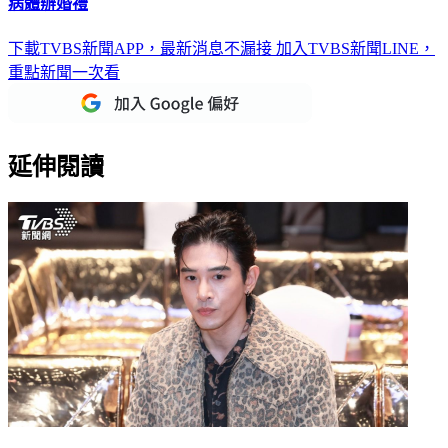
懷孕6個月暴肥14kg！戲劇女神腎臟發炎「緊急送醫」 強撐
病體辦婚禮
下載TVBS新聞APP，最新消息不漏接
加入TVBS新聞LINE，
重點新聞一次看
延伸閱讀