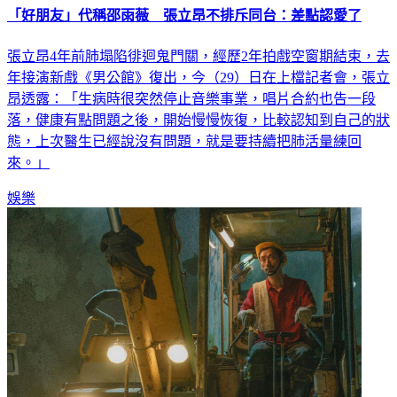
「好朋友」代稱邵雨薇 張立昂不排斥同台：差點認愛了
張立昂4年前肺塌陷徘迴鬼門關，經歷2年拍戲空窗期結束，去
年接演新戲《男公館》復出，今（29）日在上檔記者會，張立
昂透露：「生病時很突然停止音樂事業，唱片合約也告一段
落，健康有點問題之後，開始慢慢恢復，比較認知到自己的狀
態，上次醫生已經說沒有問題，就是要持續把肺活量練回
來。」
娛樂