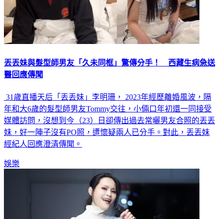
丟丟妹與髮型師男友「久未同框」驚傳分手！ 西藏生病急送
醫回應傳聞
31歲直播天后「丟丟妹」李明珊， 2023年經歷離婚風波，隔
年和大6歲的髮型師男友Tommy交往，小倆口年初還一同接受
媒體訪問，沒想到今（23）日卻傳出過去常曬男友合照的丟丟
妹，好一陣子沒有PO照，遭懷疑兩人已分手。對此，丟丟妹
經紀人回應澄清傳聞。
娛樂