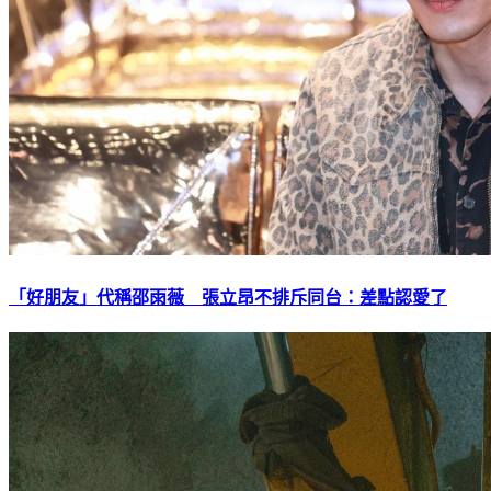
「好朋友」代稱邵雨薇 張立昂不排斥同台：差點認愛了