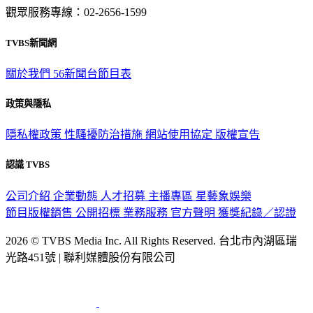
意見反映：service@tvbs.com.tw
觀眾服務專線：02-2656-1599
TVBS新聞網
關於我們
56新聞台節目表
政策與隱私
隱私權政策
性騷擾防治措施
網站使用協定
版權宣告
認識 TVBS
公司介紹
企業動態
人才招募
主播專區
星藝象娛樂
節目版權銷售
公開招標
業務服務
官方聲明
獲獎紀錄／認證
2026 © TVBS Media Inc. All Rights Reserved. 台北市內湖區瑞
光路451號 | 聯利媒體股份有限公司