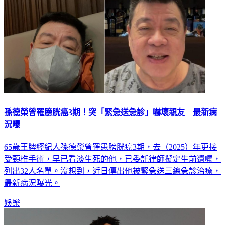
孫德榮曾罹膀胱癌3期！突「緊急送急診」嚇壞親友 最新病
況曝
65歲王牌經紀人孫德榮曾罹患膀胱癌3期，去（2025）年更接
受頸椎手術，早已看淡生死的他，已委託律師擬定生前遺囑，
列出32人名單。沒想到，近日傳出他被緊急送三總急診治療，
最新病況曝光。
娛樂