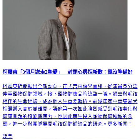
柯震東「3個月送走2摯愛」 封閉心房拒新歡：還沒準備好
柯震東近期拋出全新動向，正式帶來跨界喜訊，從演員身分延
伸至寵物保健領域，接下寵物健康品牌總監一職。過去與毛孩
相伴的生命經驗，成為他人生重要轉折。前幾年家中兩隻愛犬
相繼邁入高齡並離開，讓他第一次如此強烈感受到毛孩老化與
健康問題的殘酷與無力，也因此萌生投入寵物保健領域的念
頭，進一步與團隊展開毛孩保健補給品的研究。更多新聞：