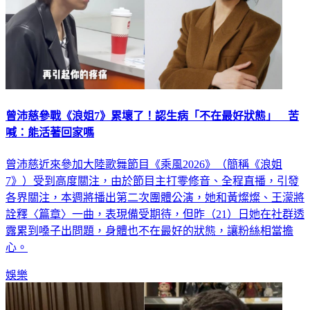
曾沛慈參戰《浪姐7》累壞了！認生病「不在最好狀態」 苦
喊：能活著回家嗎
曾沛慈近來參加大陸歌舞節目《乘風2026》（簡稱《浪姐
7》）受到高度關注，由於節目主打零修音、全程直播，引發
各界關注，本週將播出第二次團體公演，她和黃燦燦、王濛將
詮釋〈篇章〉一曲，表現備受期待，但昨（21）日她在社群透
露累到嗓子出問題，身體也不在最好的狀態，讓粉絲相當擔
心。
娛樂