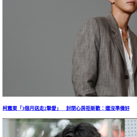
柯震東「3個月送走2摯愛」 封閉心房拒新歡：還沒準備好