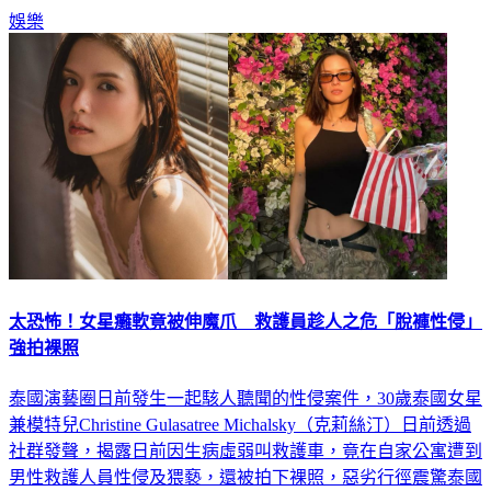
公斤，初期頗難熬，一度生病住院。
娛樂
太恐怖！女星癱軟竟被伸魔爪 救護員趁人之危「脫褲性侵」
強拍裸照
泰國演藝圈日前發生一起駭人聽聞的性侵案件，30歲泰國女星
兼模特兒Christine Gulasatree Michalsky（克莉絲汀）日前透過
社群發聲，揭露日前因生病虛弱叫救護車，竟在自家公寓遭到