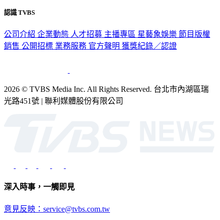
隱私權政策
性騷擾防治措施
網站使用協定
版權宣告
認識 TVBS
公司介紹
企業動態
人才招募
主播專區
星藝象娛樂
節目版權
銷售
公開招標
業務服務
官方聲明
獲獎紀錄／認證
2026 © TVBS Media Inc. All Rights Reserved. 台北市內湖區瑞
光路451號 | 聯利媒體股份有限公司
深入時事，一觸即見