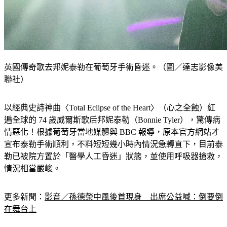
英國傳奇歌去邦妮泰勒在葡萄牙手術昏迷。（圖／達志影像美
聯社）
以經典史詩神曲〈Total Eclipse of the Heart〉（心之全蝕）紅
遍全球的 74 歲威爾斯歌后邦妮泰勒（Bonnie Tyler），驚傳病
情惡化！根據葡萄牙當地媒體與 BBC 報導，原本官方網站才
宣布泰勒手術順利，不料短短幾小時內情況急轉直下，目前泰
勒已被院方置於「醫學人工昏迷」狀態，並使用呼吸器搶救，
情況相當嚴峻。
更多新聞：
影音／孫德榮中風後首現身　出席公益喊：倒要倒
在舞台上