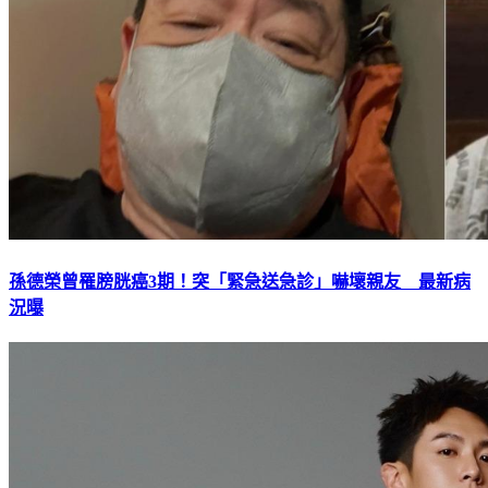
孫德榮曾罹膀胱癌3期！突「緊急送急診」嚇壞親友 最新病
況曝