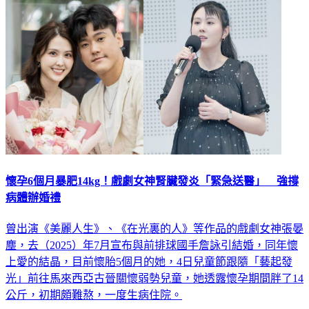
娛樂
懷孕6個月暴肥14kg！戲劇女神腎臟發炎「緊急送醫」 強撐
病體辦婚禮
曾出演《美麗人生》、《在光裏的人》等作品的戲劇女神張晏
塵，去（2025）年7月宣布與前排球國手詹詠引結婚，同年懷
上愛的結晶，目前懷胎5個月的她，4日兒童節跟隨「藝起發
光」前往馬來西亞古晉關懷弱勢兒童，她透露懷孕期間胖了14