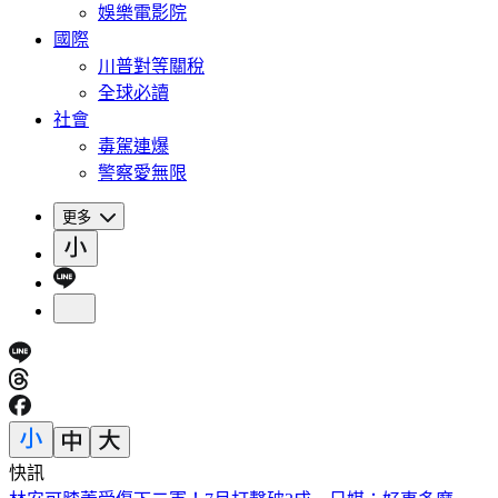
娛樂電影院
國際
川普對等關稅
全球必讀
社會
毒駕連爆
警察愛無限
更多
快訊