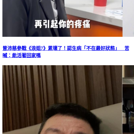
曾沛慈參戰《浪姐7》累壞了！認生病「不在最好狀態」 苦
喊：能活著回家嗎