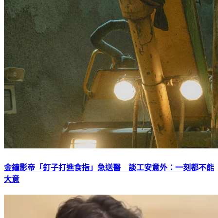
金鐘影帝「釘子打進食指」急送醫 談工安意外：一刻都不能
大意