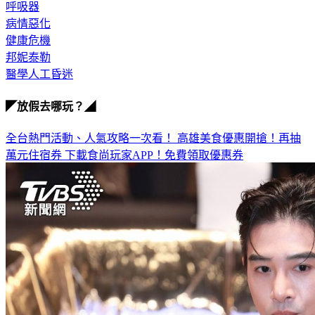
緊急狀況
呼吸器
病情惡化
健康危機
邦妮泰勒
醫學人工昏迷
◤放假去哪玩？◢
全台熱門活動、人氣攻略一次看！
高雄美食優惠開搶！再抽
萬元住宿券
下載食尚玩家APP！免費領取優惠券