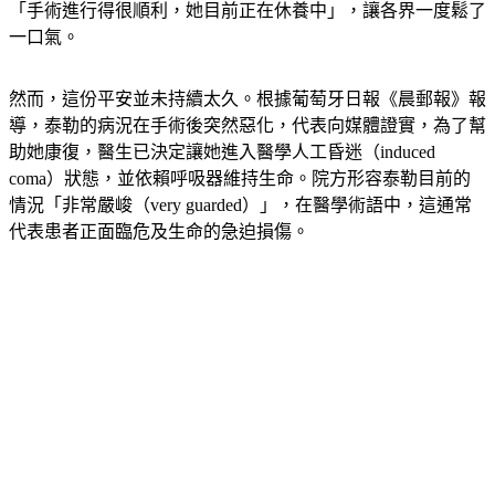
手術。泰勒的官方網站在事發後曾發表聲明安撫樂迷，表示
「手術進行得很順利，她目前正在休養中」，讓各界一度鬆了
一口氣。
然而，這份平安並未持續太久。根據葡萄牙日報《晨郵報》報
導，泰勒的病況在手術後突然惡化，代表向媒體證實，為了幫
助她康復，醫生已決定讓她進入醫學人工昏迷（induced 
coma）狀態，並依賴呼吸器維持生命。院方形容泰勒目前的
情況「非常嚴峻（very guarded）」，在醫學術語中，這通常
代表患者正面臨危及生命的急迫損傷。