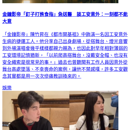
金鐘影帝「釘子打進食指」急送醫 談工安意外：一刻都不能
大意
「金鐘影帝」陳竹昇在《都市開基祖》中飾演一名因工安意外
生病的捷運工人。他分享自己出身劇場，從搭舞台、燈光音響
到外場演唱會幾乎樣樣都親力親為，也因此對早年相對薄弱的
工安環境記憶猶新，「以前爬高搭舞台，沒戴安全帽、也沒有
安全繩索是很常見的事。」過去也曾聽聞有工作人員因意外從
舞台高處墜落、不幸喪命的案例，讓他不禁感嘆，許多工安觀
念其實都是用一次次慘痛教訓換來的。
娛樂