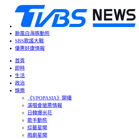
颱風白海豚動態
SBS歌謠大戰
優惠好康情報
首頁
即時
生活
政治
娛樂
《VPOPASIA》開播
演唱會搶票情報
日韓爆米花
歌手動態
綜藝星聞
戲劇星聞