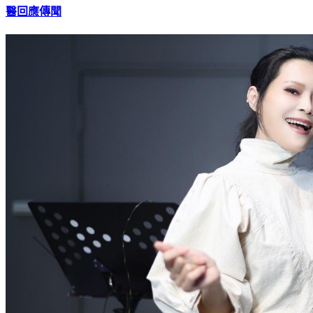
丟丟妹與髮型師男友「久未同框」驚傳分手！ 西藏生病急送
醫回應傳聞