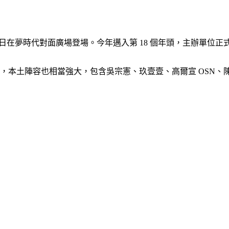
日至 7 月 5 日在夢時代對面廣場登場。今年邁入第 18 個年頭，
ZE、藝聲外，本土陣容也相當強大，包含吳宗憲、玖壹壹、高爾宣 O