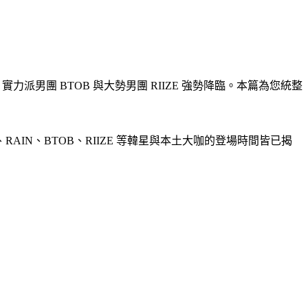
派男團 BTOB 與大勢男團 RIIZE 強勢降臨。本篇為您統整 
N、BTOB、RIIZE 等韓星與本土大咖的登場時間皆已揭