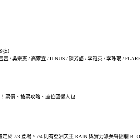
9號）
 / 玖壹壹 / 吳宗憲 / 高爾宣 / U:NUS / 陳芳語 / 李雅英 / 李珠珢 / FL
司陣容！票價、搶票攻略、座位圖懶人包
 登場。7/4 則有亞洲天王 RAIN 與實力派美聲團體 BTOB 強勢降臨