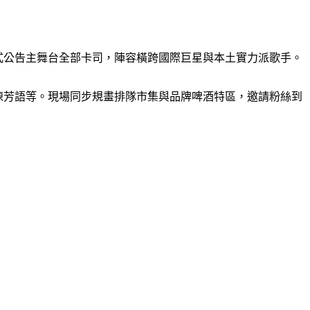
主辦單位正式公告主舞台全部卡司，陣容橫跨國際巨星與本土實力派歌手。
SN、陳芳語等。現場同步規畫排隊市集與品牌啤酒特區，邀請粉絲到