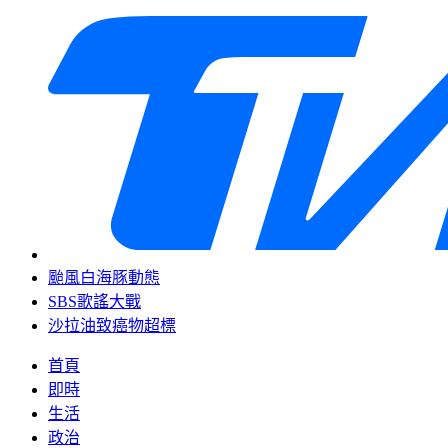
颱風白海豚動態
SBS歌謠大戰
沙拉油致癌物超標
首頁
即時
生活
政治