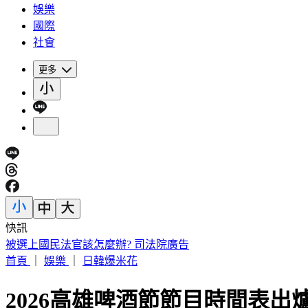
娛樂
國際
社會
更多
快訊
被選上國民法官該怎麼辦? 司法院廣告
首頁
｜
娛樂
｜
日韓爆米花
2026高雄啤酒節節目時間表出