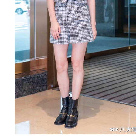
黃可欣差點被老鷹攻擊。(圖／八大提供）