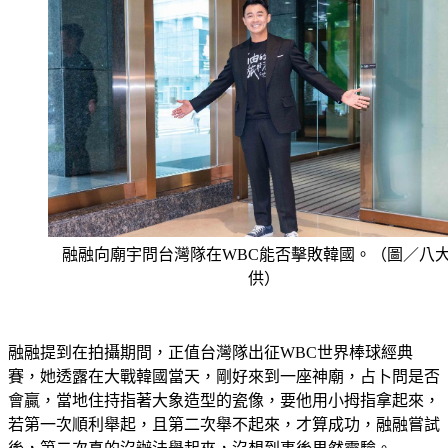
融融向廟宇問台灣隊在WBC能否擊敗韓國。（圖／八
供）
融融提到在拍攝期間，正值台灣隊出征WBC世界棒球經典
賽，她透露在大戰韓國當天，剛好來到一座神廟，占卜問是否
會贏，當地住持指著大象造型的瓷像，要他用小拇指拿起來，
若第一次順利舉起，且第二次舉不起來，才算成功，融融嘗試
後，第二次真的沒辦法舉起來，沒想到事後果然靈驗。