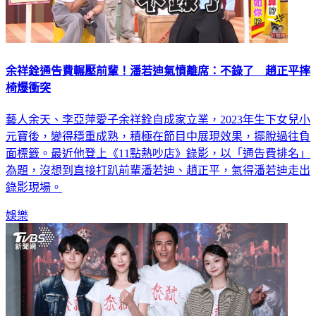
余祥銓通告費輾壓前輩！潘若迪氣憤離席：不錄了 趙正平摔
椅爆衝突
藝人余天、李亞萍愛子余祥銓自成家立業，2023年生下女兒小
元寶後，變得穩重成熟，積極在節目中展現效果，擺脫過往負
面標籤。最近他登上《11點熱吵店》錄影，以「通告費排名」
為題，沒想到直接打趴前輩潘若迪、趙正平，氣得潘若迪走出
錄影現場。
娛樂