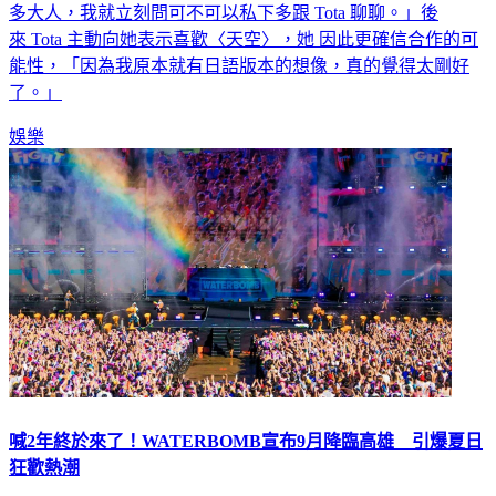
來 Tota 主動向她表示喜歡〈天空〉，她 因此更確信合作的可
能性，「因為我原本就有日語版本的想像，真的覺得太剛好
了。」
娛樂
喊2年終於來了！WATERBOMB宣布9月降臨高雄 引爆夏日
狂歡熱潮
南韓夏天最具代表性的音樂節「WATERBOMB」這幾年頻頻