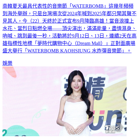
到海外舉辦，只是台灣場次從2024年喊到2025年都只聞其聲不
見其人，今（22）天終於正式宣布9月降臨高雄！當音浪撞上
水花、當烈日點燃全場——頂尖演出，滿滿能量，盡情濕身、
吶喊、跳到最後一秒，活動將於9月12日、13日，連續2天在高
雄指標性地標「夢時代購物中心（Dream Mall）」正對面廣場
盛大舉行「WATERBOMB KAOHSIUNG 水炸彈音樂節」。
娛樂