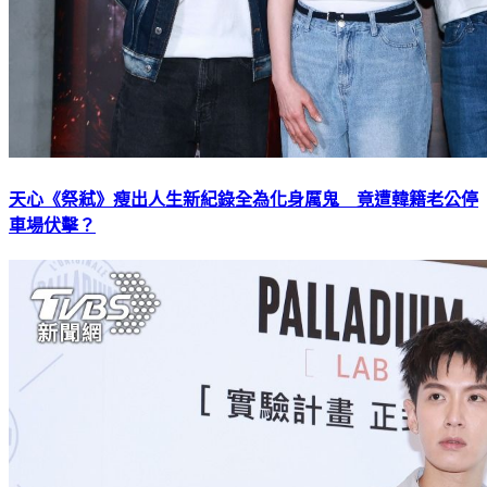
天心《祭弒》瘦出人生新紀錄全為化身厲鬼 竟遭韓籍老公停
車場伏擊？