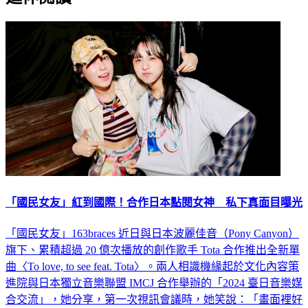
「國民女友」紅到國際！合作日本點閱女神 私下真面目曝光
「國民女友」163braces 近日與日本波麗佳音（Pony Canyon）
旗下、累積超過 20 億次播放的創作歌手 Tota 合作推出全新單
曲〈To love, to see feat. Tota〉。兩人相識機緣起於文化內容策
進院與日本獨立音樂聯盟 IMCJ 合作舉辦的「2024 臺日音樂媒
合交流」，她分享，第一次視訊會議時，她笑說：「畫面裡好
多大人，我就立刻問可不可以私下多跟 Tota 聊聊。」後