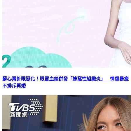
蘇心甯針眼惡化！眼冒血絲併發「蜂窩性組織炎」 情傷暴瘦
不排斥再婚