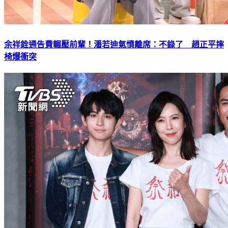
余祥銓通告費輾壓前輩！潘若迪氣憤離席：不錄了 趙正平摔
椅爆衝突