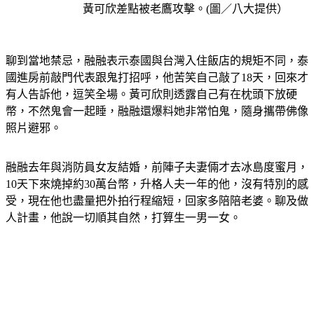
聊到當地禁忌，融融表示泰國與台灣入住飯店的規矩不同，泰
國進房前敲門代表跟鬼打招呼，他苦笑自己敲了18天，回來才
有人告訴他，逗笑全場。黃可欣則透露自己有在枕頭下放硬
幣，不然鬼會一起睡，融融還爆料她非常怕鬼，隨身攜帶佛像
照片避邪。
融融去年與消防員女友結婚，前陣子夫妻倆才去冰島度蜜月，
10天下來燒掉約30萬台幣，升格人夫一年的他，沒有特別的感
受，現在他也盡量把外拍行程縮短，回家多陪陪老婆。聊及做
人計畫，他說一切順其自然，打算生一男一女。