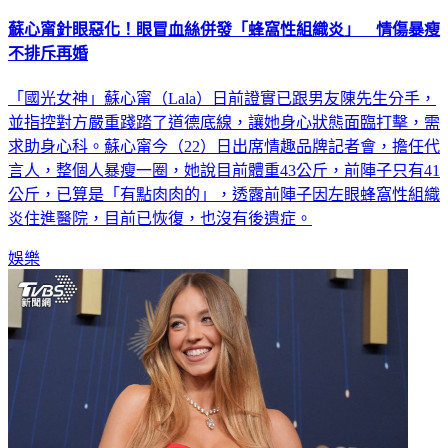
蘇心甯針眼惡化！眼冒血絲併發「蜂窩性組織炎」 情傷暴瘦
不排斥再婚
「國光女神」蘇心甯（Lala）日前證實已跟男友陳先生分手，
並指控對方嚴重踐踏了道德底線，讓她身心狀態面臨打擊，需
求助身心科。蘇心甯今（22）日出席情趣品牌記者會，擔任代
言人，整個人暴瘦一圈，她說目前體重43公斤，前陣子只有41
公斤，已算是「有點肉肉的」，透露前陣子因左眼蜂窩性組織
炎住進醫院，目前已恢復，也沒有後遺症。
娛樂