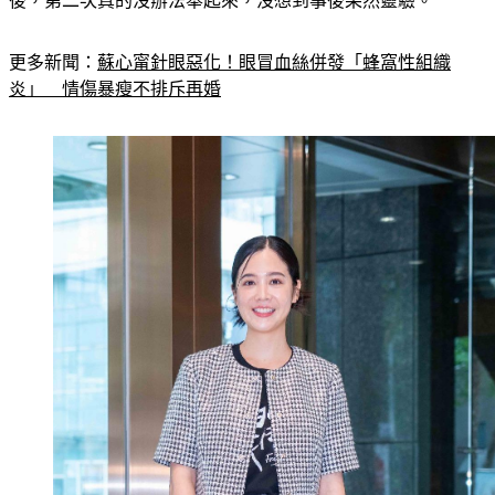
更多新聞：
蘇心甯針眼惡化！眼冒血絲併發「蜂窩性組織
炎」　情傷暴瘦不排斥再婚