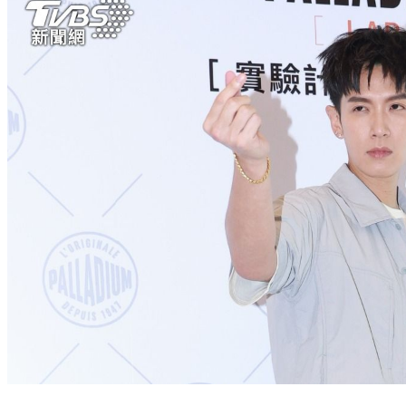
閃兵男星出事了！王大陸扯上黑道遭判刑 好友柯震東首回應