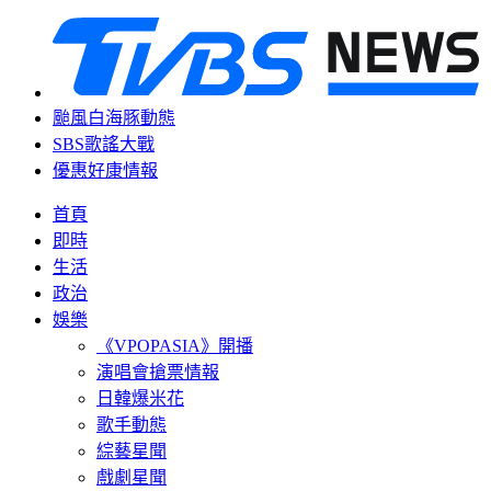
颱風白海豚動態
SBS歌謠大戰
優惠好康情報
首頁
即時
生活
政治
娛樂
《VPOPASIA》開播
演唱會搶票情報
日韓爆米花
歌手動態
綜藝星聞
戲劇星聞