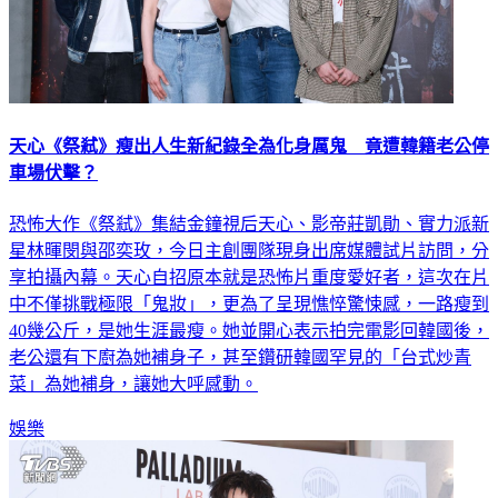
天心《祭弒》瘦出人生新紀錄全為化身厲鬼 竟遭韓籍老公停
車場伏擊？
恐怖大作《祭弒》集結金鐘視后天心、影帝莊凱勛、實力派新
星林暉閔與邵奕玫，今日主創團隊現身出席媒體試片訪問，分
享拍攝內幕。天心自招原本就是恐怖片重度愛好者，這次在片
中不僅挑戰極限「鬼妝」，更為了呈現憔悴驚悚感，一路瘦到
40幾公斤，是她生涯最瘦。她並開心表示拍完電影回韓國後，
老公還有下廚為她補身子，甚至鑽研韓國罕見的「台式炒青
菜」為她補身，讓她大呼感動。
娛樂