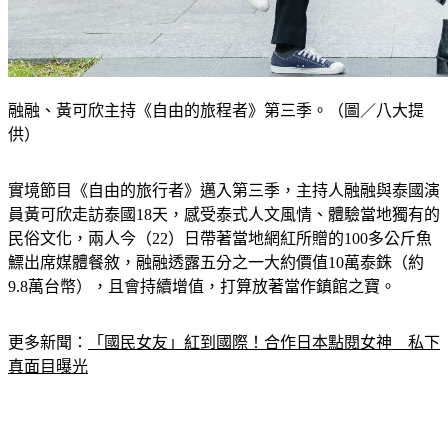
融融、黃可欣主持《自由的旅程者》第三季。（圖／八大提
供）
實境節目《自由的旅行者》邁入第三季，主持人融融與泰國演
員黃可欣走訪泰國18天，感受泰式人文風情、體驗當地獨有的
民俗文化，兩人今（22）日帶著當地網紅所贈的100多公斤魚
鰾出席媒體餐敘，融融透露五分之一大約價值10萬泰銖（約
9.8萬台幣），且會持續增值，打算放著當作鎮館之寶。
更多新聞：
「國民女友」紅到國際！合作日本點閱女神　私下
真面目曝光