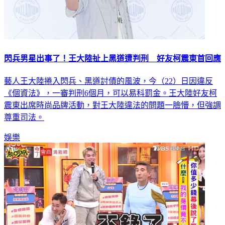
閃兵男星出事了！王大陸扯上黑道遭判刑 好友柯震東首回應
藝人王大陸捲入閃兵、黑道討債的風波，今（22）日因違反
《個資法》，一審判刑6個月，可以易科罰金。王大陸好友柯
震東出席時尚品牌活動，對王大陸違法的問題一臉懵，但強調
尊重司法。
娛樂