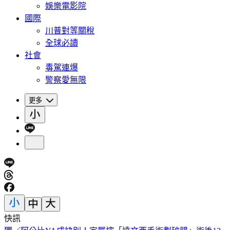
娛樂電影院
國際
川普對等關稅
全球必讀
社會
毒駕連爆
警察愛無限
更多
快訊