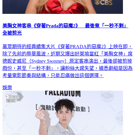
美胸女神客串《穿著Prada的惡魔2》 最後竟「一秒不剩」
全被剪光
萬眾期待的經典續集大片《穿著PRADA的惡魔2》上映在即，
除了先前的辱華風波，近期又爆出好萊塢當紅「美胸女神」席
德妮史威尼（Sydney Sweeney）原定客串演出，最後卻被剪掉
戲份，甚至「一秒不剩」，讓粉絲大感失望，據悉劇組是因為
考量電影節奏與結構，只能忍痛做出這個選擇。
娛樂