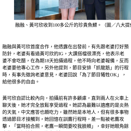
融融、黃可欣收到100多公斤的珍貴魚鰾。（圖／八大提
融融與黃可欣首度合作，他透露在出發前，有先跟老婆打好預
防針，老婆有看過黃可欣的IG，大讚搭檔很漂亮，他表示老
婆不會吃醋，在為期18天拍攝過程，他不時向老婆報備，反而
老婆要他專心工作，另外他提到，節目安排「抓龍筋」的行程
時，有事先徵詢老婆意見，老婆回說「為了節目犧牲OK」，
給他很多的自由。
黃可欣自認比較內向，拍攝前有許多顧慮，直到兩人在火車上
聊天後，她才完全放鬆享受過程。她認為最難以適應的是炎熱
的天氣，中文應答也頗吃力，雖然她是本地人，但有很多事物
透過節目才接觸到，她回憶在訓鷹行程時，差一點被老鷹攻
擊，「當時拍合照，老鷹一瞬間要咬我臉頰」，幸好她眼角餘
光瞥見後迅速躲開，沒有破相。