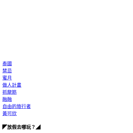
泰國
禁忌
蜜月
做人計畫
抓龍筋
融融
自由的旅行者
黃可欣
◤放假去哪玩？◢