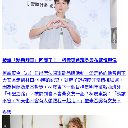
被爆「秘戀舒華」回應了！ 柯震東首現身公布感情現況
柯震東今（22）日出席法國軍靴品牌活動，愛走路的他曾創下
大安區走到林口4小時的紀錄，對鞋子舒適度非常精挑細選，
因為柯媽媽是基督徒，柯震東下一個目標是明年征戰西班牙
「朝聖之路」，被問到會不會帶女友一起？柯震東說：「應該
不會，30天也不會有人想跟我一起走。」並未否認有女友。
娛樂