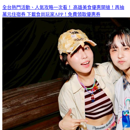
全台熱門活動、人氣攻略一次看！
高雄美食優惠開搶！再抽
萬元住宿券
下載食尚玩家APP！免費領取優惠券