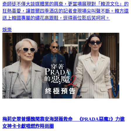
洲記者會。睽違 20 年再度重返時尚雜誌《Runway》，這對傳
奇師徒不僅大談媒體業的興衰，更當場展現對「韓流文化」的
狂熱喜愛，讓首爾四季酒店的記者會現場尖叫聲不斷。韓方還
送上韓國專屬的繡花高跟鞋，逗得兩位影后笑呵呵。
娛樂
梅莉史翠普爆醜聞靠安海瑟薇救命 《PRADA惡魔2》力邀