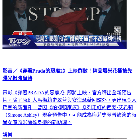
影音／《穿著Prada的惡魔2》上映倒數！精品爆米花桶搶先
曝光掀時尚熱
電影《穿著PRADA的惡魔2》即將上映，官方釋出全新預告
片，除了原班人馬梅莉史翠普與安海瑟薇回歸外，更出現令人
驚喜的新面孔，曾因《柏捷頓家族》系列走紅的西蒙·艾希莉
（Simone Ashley）現身預告中，可能成為梅莉史翠普飾演的時
尚女魔頭米蘭達身邊的新助理。