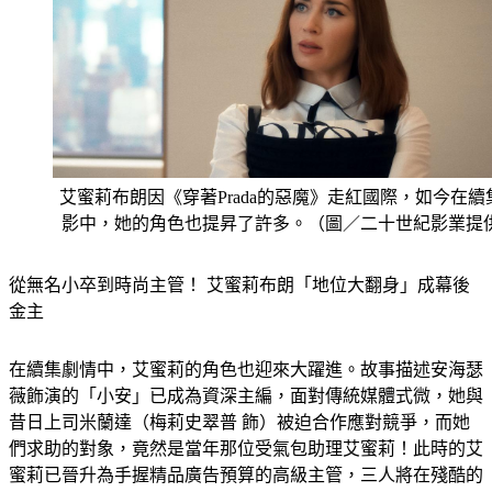
艾蜜莉布朗因《穿著Prada的惡魔》走紅國際，如今在續
影中，她的角色也提昇了許多。（圖／二十世紀影業提
從無名小卒到時尚主管！ 艾蜜莉布朗「地位大翻身」成幕後
金主
在續集劇情中，艾蜜莉的角色也迎來大躍進。故事描述安海瑟
薇飾演的「小安」已成為資深主編，面對傳統媒體式微，她與
昔日上司米蘭達（梅莉史翠普 飾）被迫合作應對競爭，而她
們求助的對象，竟然是當年那位受氣包助理艾蜜莉！此時的艾