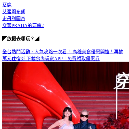
時尚界
惡魔
艾蜜莉布朗
史丹利圖奇
穿著PRADA的惡魔2
◤放假去哪玩？◢
全台熱門活動、人氣攻略一次看！
高雄美食優惠開搶！再抽
萬元住宿券
下載食尚玩家APP！免費領取優惠券