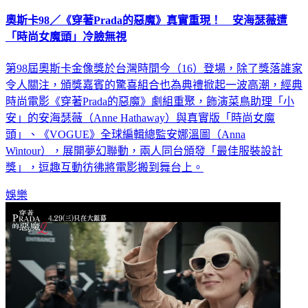
奧斯卡98／《穿著Prada的惡魔》真實重現！ 安海瑟薇遭
「時尚女魔頭」冷臉無視
第98屆奧斯卡金像獎於台灣時間今（16）登場，除了獎落誰家
令人關注，頒獎嘉賓的驚喜組合也為典禮掀起一波高潮，經典
時尚電影《穿著Prada的惡魔》劇組重聚，飾演菜鳥助理「小
安」的安海瑟薇（Anne Hathaway）與真實版「時尚女魔
頭」、《VOGUE》全球編輯總監安娜溫圖（Anna
Wintour），展開夢幻聯動，兩人同台頒發「最佳服裝設計
獎」，逗趣互動彷彿將電影搬到舞台上。
娛樂