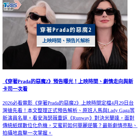
娛樂
《穿著Prada的惡魔2》預告曝光！上映時間、劇情走向與新
卡司一次看
2026必看電影《穿著Prada的惡魔2》上映時間定檔4月29日台
灣搶先看！本文整理正式預告解析、原班人馬與Lady Gaga等
新演員名單。看安海瑟薇重返《Runway》對決米蘭達，面對
傳統紙媒數位化危機，艾蜜莉如何華麗逆襲？最新劇情亮點、