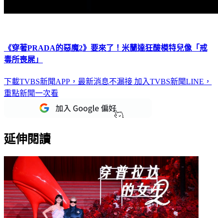
《穿著PRADA的惡魔2》要來了！米蘭達狂酸模特兒像「戒
毒所喪屍」
下載TVBS新聞APP，最新消息不漏接
加入TVBS新聞LINE，
重點新聞一次看
延伸閱讀