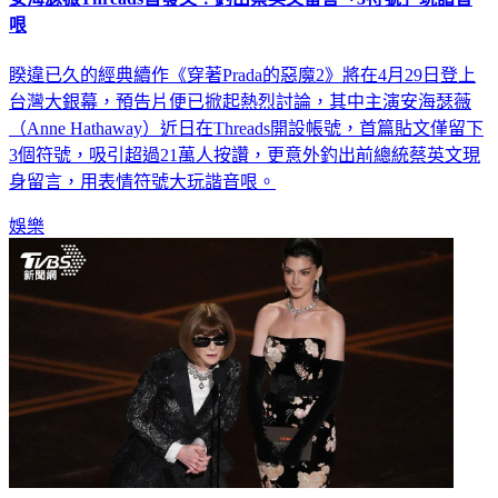
安海瑟薇Threads首發文！釣出蔡英文留言「3符號」玩諧音
哏
睽違已久的經典續作《穿著Prada的惡魔2》將在4月29日登上
台灣大銀幕，預告片便已掀起熱烈討論，其中主演安海瑟薇
（Anne Hathaway）近日在Threads開設帳號，首篇貼文僅留下
3個符號，吸引超過21萬人按讚，更意外釣出前總統蔡英文現
身留言，用表情符號大玩諧音哏。
娛樂