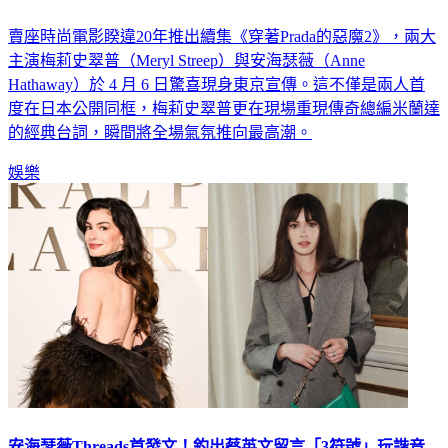
詞 高喊「That’s all」全場瘋狂
賣座時尚電影睽違20年推出續集《穿著Prada的惡魔2》，兩大
主演梅莉史翠普（Meryl Streep）與安海瑟薇（Anne
Hathaway）於 4 月 6 日驚喜現身東京宣傳。這不僅是兩人首
度在日本公開同框，梅莉史翠普更在現場重現傳奇總編米蘭達
的經典台詞，瞬間將全場氣氛推向最高潮。
娛樂