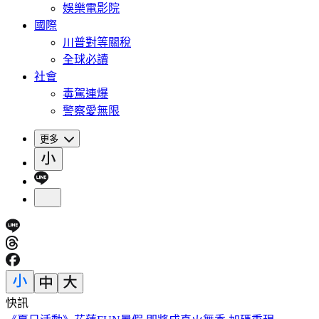
娛樂電影院
國際
川普對等關稅
全球必讀
社會
毒駕連爆
警察愛無限
更多
快訊