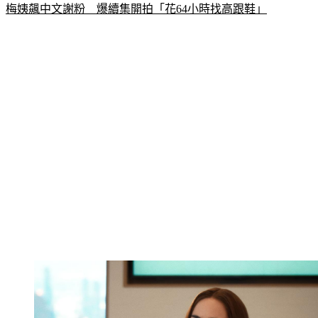
更多新聞：
安海瑟薇淚灑上海！《穿著PRADA的惡魔2》合體
梅姨飆中文謝粉　爆續集開拍「花64小時找高跟鞋」