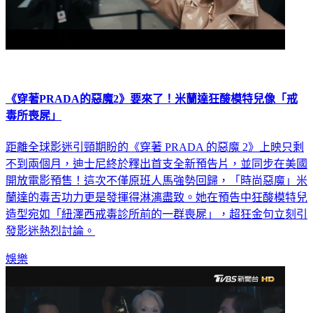
《穿著PRADA的惡魔2》要來了！米蘭達狂酸模特兒像「戒
毒所喪屍」
距離全球影迷引頸期盼的《穿著 PRADA 的惡魔 2》上映只剩
不到兩個月，迪士尼終於釋出首支全新預告片，並同步在美國
開放電影預售！這次不僅原班人馬強勢回歸，「時尚惡魔」米
蘭達的毒舌功力更是發揮得淋漓盡致。她在預告中狂酸模特兒
造型宛如「紐澤西戒毒診所前的一群喪屍」，超狂金句立刻引
發影迷熱烈討論。
娛樂