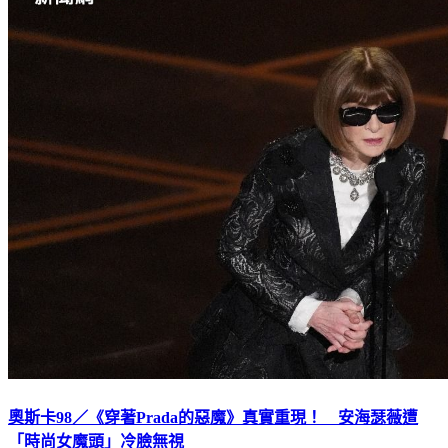
奧斯卡98／《穿著Prada的惡魔》真實重現！ 安海瑟薇遭