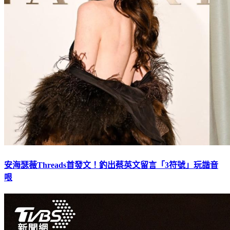
安海瑟薇Threads首發文！釣出蔡英文留言「3符號」玩諧音
哏