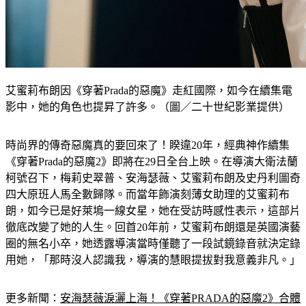
艾蜜莉布朗因《穿著Prada的惡魔》走紅國際，如今在續集電
影中，她的角色也提昇了許多。（圖／二十世紀影業提供）
時尚界的傳奇惡魔真的要回來了！睽違20年，經典神作續集
《穿著Prada的惡魔2》即將在29日全台上映。在導演大衛法蘭
柯號召下，梅莉史翠普、安海瑟薇、艾蜜莉布朗及史丹利圖奇
四大原班人馬全數歸隊。而當年飾演刻薄女助理的艾蜜莉布
朗，如今已是好萊塢一線女星，她在受訪時感性表示，這部片
徹底改變了她的人生。回首20年前，艾蜜莉布朗還是英國演藝
圈的無名小卒，她透露導演當時僅聽了一段試鏡錄音就決定錄
用她，「那時沒人認識我，導演的慧眼提拔對我意義非凡。」