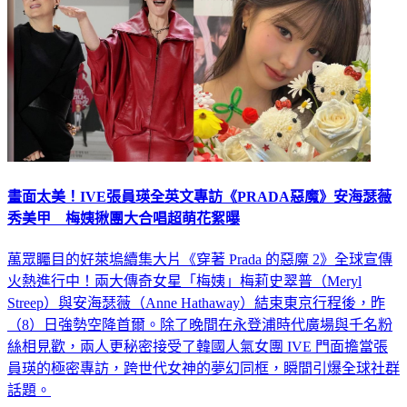
畫面太美！IVE張員瑛全英文專訪《PRADA惡魔》安海瑟薇
秀美甲 梅姨揪團大合唱超萌花絮曝
萬眾矚目的好萊塢續集大片《穿著 Prada 的惡魔 2》全球宣傳
火熱進行中！兩大傳奇女星「梅姨」梅莉史翠普（Meryl
Streep）與安海瑟薇（Anne Hathaway）結束東京行程後，昨
（8）日強勢空降首爾。除了晚間在永登浦時代廣場與千名粉
絲相見歡，兩人更秘密接受了韓國人氣女團 IVE 門面擔當張
員瑛的極密專訪，跨世代女神的夢幻同框，瞬間引爆全球社群