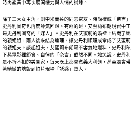
蜜莉已晉升為手握精品廣告預算的高級主管，三人將在殘酷的
時尚產業中再次展開權力與人情的試煉。
除了三大女主角，劇中米蘭達的同志密友、時尚權威「奈吉」
史丹利圖奇也再度帥氣回歸。有趣的是，艾蜜莉布朗現實中正
是史丹利圖奇的「媒人」。史丹利在艾蜜莉的婚禮上結識了她
的親姐姐，兩人後來結為連理，讓史丹利順理成章成了艾蜜莉
的親姐夫。談起姐夫，艾蜜莉布朗毫不客氣地爆料，史丹利私
下與電影裡節食、自律的「奈吉」截然不同。她笑說，史丹利
是不折不扣的美食家，每天晚上都會煮義大利麵，甚至還會帶
著精緻的燴飯到拍片現場「誘惑」眾人。