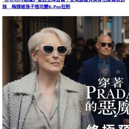
《PRADA惡魔》雙后空降首爾！安海瑟薇秀美背化身韓流迷
妹 梅姨被孫子推坑變K-Pop狂粉