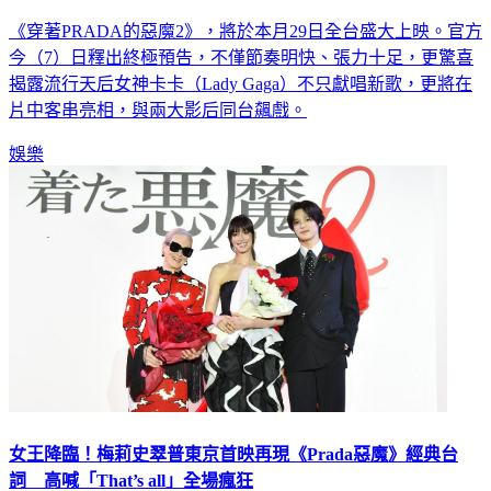
女神卡卡獻唱燃炸時尚圈
《穿著PRADA的惡魔2》，將於本月29日全台盛大上映。官方
今（7）日釋出終極預告，不僅節奏明快、張力十足，更驚喜
揭露流行天后女神卡卡（Lady Gaga）不只獻唱新歌，更將在
片中客串亮相，與兩大影后同台飆戲。
娛樂
女王降臨！梅莉史翠普東京首映再現《Prada惡魔》經典台