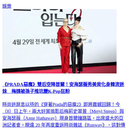
話題。
娛樂
《PRADA惡魔》雙后空降首爾！安海瑟薇秀美背化身韓流迷
妹 梅姨被孫子推坑變K-Pop狂粉
時尚迷屏息以待的《穿著Prada的惡魔2》即將震撼回歸！今
（8）日上午，兩大好萊塢影后梅莉史翠普（Meryl Streep）與
安海瑟薇（Anne Hathaway）現身首爾鐘路區，出席盛大的亞