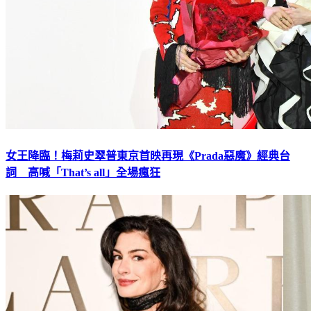
女王降臨！梅莉史翠普東京首映再現《Prada惡魔》經典台
詞 高喊「That’s all」全場瘋狂