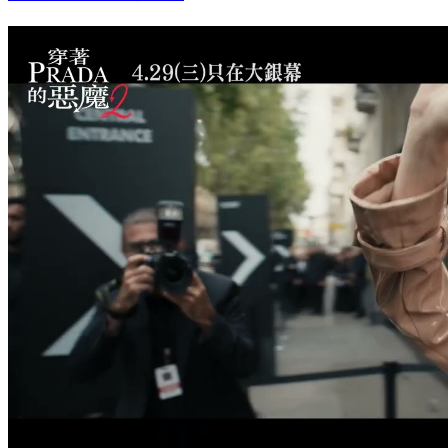
「時尚女魔頭」冷臉無視