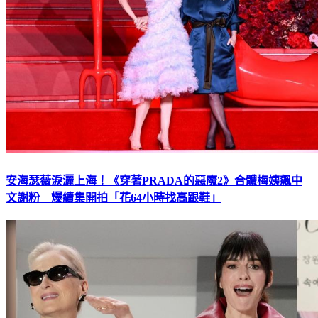
安海瑟薇淚灑上海！《穿著PRADA的惡魔2》合體梅姨飆中
文謝粉 爆續集開拍「花64小時找高跟鞋」