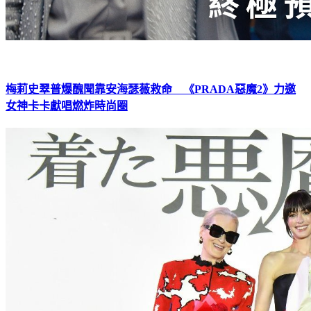
梅莉史翠普爆醜聞靠安海瑟薇救命 《PRADA惡魔2》力邀
女神卡卡獻唱燃炸時尚圈