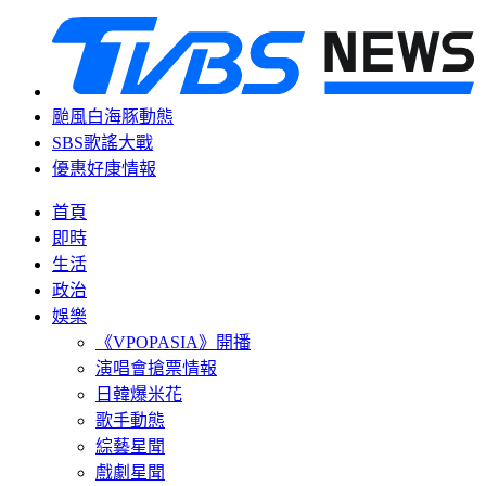
颱風白海豚動態
SBS歌謠大戰
優惠好康情報
首頁
即時
生活
政治
娛樂
《VPOPASIA》開播
演唱會搶票情報
日韓爆米花
歌手動態
綜藝星聞
戲劇星聞