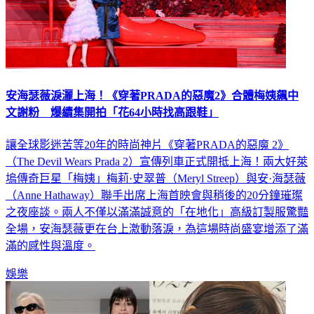
安海瑟薇淚灑上海！《穿著PRADA的惡魔2》合體梅姨飆中
文謝粉 爆續集開拍「花64小時找高跟鞋」
讓全球影迷苦等20年的時尚神片《穿著PRADA的惡魔 2》
（The Devil Wears Prada 2）宣傳列車正式開抵上海！兩大好萊
塢傳奇巨星「梅姨」梅莉·史翠普（Meryl Streep）與安·海瑟薇
（Anne Hathaway）聯手出席上海首映會與稍後的20分鐘璀璨
之夜座談。兩人不僅以滿滿誠意的「在地化」高級訂製服驚豔
全場，安海瑟薇更在台上激動落淚，為這場時尚盛宴增添了滿
滿的感性與溫度。
娛樂