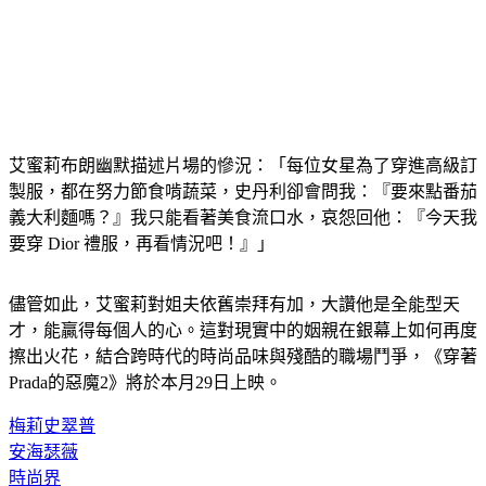
艾蜜莉布朗幽默描述片場的慘況：「每位女星為了穿進高級訂
製服，都在努力節食啃蔬菜，史丹利卻會問我：『要來點番茄
義大利麵嗎？』我只能看著美食流口水，哀怨回他：『今天我
要穿 Dior 禮服，再看情況吧！』」
儘管如此，艾蜜莉對姐夫依舊崇拜有加，大讚他是全能型天
才，能贏得每個人的心。這對現實中的姻親在銀幕上如何再度
擦出火花，結合跨時代的時尚品味與殘酷的職場鬥爭，《穿著
Prada的惡魔2》將於本月29日上映。
梅莉史翠普
安海瑟薇