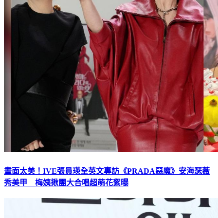
畫面太美！IVE張員瑛全英文專訪《PRADA惡魔》安海瑟薇
秀美甲 梅姨揪團大合唱超萌花絮曝