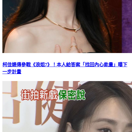
柯佳嬿傳參戰《浪姐7》！本人給答案「找回內心能量」曝下
一步計畫