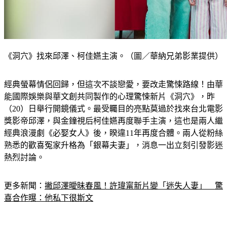
《洞穴》找來邱澤、柯佳嬿主演。（圖／華納兄弟影業提供）
經典螢幕情侶回歸，但這次不談戀愛，要改走驚悚路線！由華
能國際娛樂與華文創共同製作的心理驚悚新片《洞穴》，昨
（20）日舉行開鏡儀式。最受矚目的亮點莫過於找來台北電影
獎影帝邱澤，與金鐘視后柯佳嬿再度聯手主演，這也是兩人繼
經典浪漫劇《必娶女人》後，睽違11年再度合體。兩人從粉絲
熟悉的歡喜冤家升格為「銀幕夫妻」，消息一出立刻引發影迷
熱烈討論。
更多新聞：
撇邱澤曖昧春風！許瑋甯新片變「迷失人妻」　驚
喜合作曝：他私下很斯文