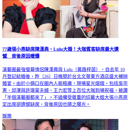
77歲張小燕缺席陳漢典、Lulu大婚！大咖賓客缺席最大遺
憾 背後原因暖爆
演藝圈最強螢幕情侶陳漢典與 Lulu（黃路梓茵），自去年 10
月登記結婚後，昨（26）日晚間於台北文華東方酒店盛大補辦
婚宴。由於小倆口在圈內人脈極廣，現場星光熠熠，包括吳宗
憲、邱澤與許瑋甯夫婦、王力宏等上百位大咖到場祝福，被讚
「半個演藝圈都來了」。不過備受敬重的綜藝大姐大張小燕原
定出席卻遺憾缺席，背後原因也隨之曝光。
娛樂