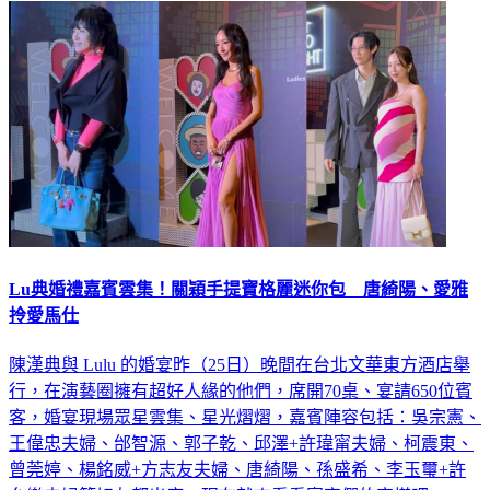
Lu典婚禮嘉賓雲集！關穎手提寶格麗迷你包 唐綺陽、愛雅
拎愛馬仕
陳漢典與 Lulu 的婚宴昨（25日）晚間在台北文華東方酒店舉
行，在演藝圈擁有超好人緣的他們，席開70桌、宴請650位賓
客，婚宴現場眾星雲集、星光熠熠，嘉賓陣容包括：吳宗憲、
王偉忠夫婦、邰智源、郭子乾、邱澤+許瑋甯夫婦、柯震東、
曾莞婷、楊銘威+方志友夫婦、唐綺陽、孫盛希、李玉璽+許