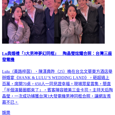
Lu典婚禮「3大男神夢幻同框」 陶晶瑩炫耀合照：台灣三座
發電機
Lulu（黃路梓茵）、陳漢典昨（25）晚在台北文華東方酒店舉
辦婚宴《HANK & LULU’S WEDDING LAND》，砸超過上
百萬，席開70桌，650人一同見證幸福。現場眾星雲集，簡直
「半個演藝圈都來了」，賓客陣容媲美三金卡司。主持天后陶
晶瑩，一次成功捕獲台灣3大發電機男神同框合照，讓網友羨
慕不已。
娛樂