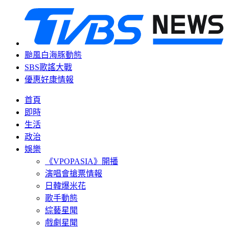
颱風白海豚動態
SBS歌謠大戰
優惠好康情報
首頁
即時
生活
政治
娛樂
《VPOPASIA》開播
演唱會搶票情報
日韓爆米花
歌手動態
綜藝星聞
戲劇星聞