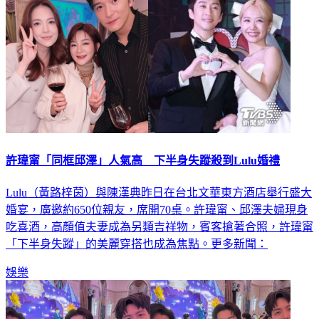
許瑋甯「同框邱澤」人氣高 下半身失蹤殺到Lulu婚禮
Lulu（黃路梓茵）與陳漢典昨日在台北文華東方酒店舉行盛大
婚宴，廣邀約650位親友，席開70桌。許瑋甯、邱澤夫婦現身
吃喜酒，高顏值夫妻成為另類吉祥物，賓客搶著合照，許瑋甯
「下半身失蹤」的美麗穿搭也成為焦點。更多新聞：
娛樂