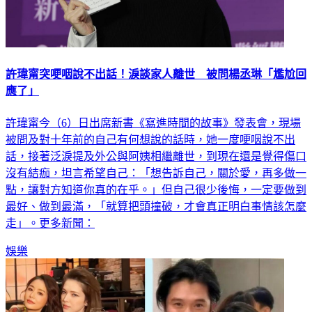
許瑋甯突哽咽說不出話！淚談家人離世 被問楊丞琳「尷尬回
應了」
許瑋甯今（6）日出席新書《寫進時間的故事》發表會，現場
被問及對十年前的自己有何想說的話時，她一度哽咽說不出
話，接著泛淚提及外公與阿姨相繼離世，到現在還是覺得傷口
沒有結痂，坦言希望自己：「想告訴自己，關於愛，再多做一
點，讓對方知道你真的在乎。」但自己很少後悔，一定要做到
最好、做到最滿，「就算把頭撞破，才會真正明白事情該怎麼
走」。更多新聞：
娛樂