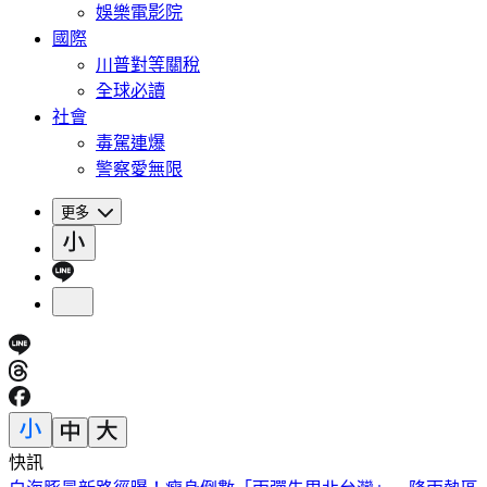
娛樂電影院
國際
川普對等關稅
全球必讀
社會
毒駕連爆
警察愛無限
更多
快訊