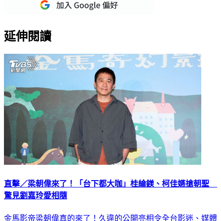
延伸閱讀
直擊／梁朝偉來了！「台下都大咖」桂綸鎂、柯佳嬿搶朝聖
驚見劉嘉玲愛相隨
金馬影帝梁朝偉真的來了！久違的公開亮相令全台影迷、媒體