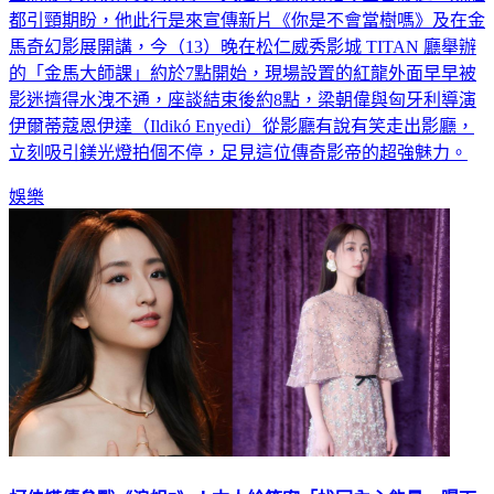
都引頸期盼，他此行是來宣傳新片《你是不會當樹嗎》及在金
馬奇幻影展開講，今（13）晚在松仁威秀影城 TITAN 廳舉辦
的「金馬大師課」約於7點開始，現場設置的紅龍外面早早被
影迷擠得水洩不通，座談結束後約8點，梁朝偉與匈牙利導演
伊爾蒂蔻恩伊達（Ildikó Enyedi）從影廳有說有笑走出影廳，
立刻吸引鎂光燈拍個不停，足見這位傳奇影帝的超強魅力。
娛樂