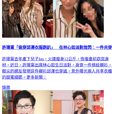
許瑋甯「偷穿邱澤衣服跑趴」 在林心如派對放閃：一件共穿
許瑋甯去年產下兒子Ian，火速瘦身12公斤，恢復產前窈窕身
材，近日，許瑋甯出席林心如生日派對，身穿一件條紋襯衫，
眼尖的網友發現這件襯衫邱澤也穿過，意外曝光兩人共享衣櫃
的甜蜜細節。更多新聞：
娛樂