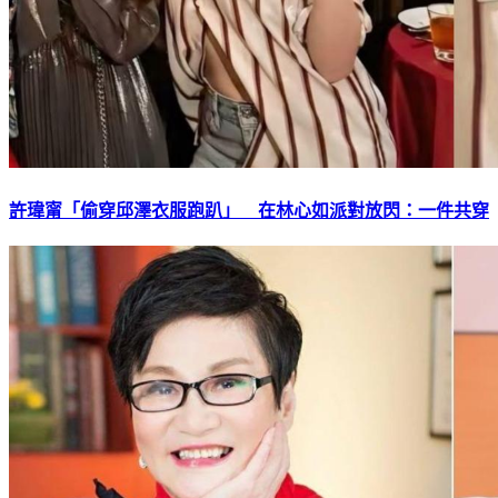
許瑋甯「偷穿邱澤衣服跑趴」 在林心如派對放閃：一件共穿