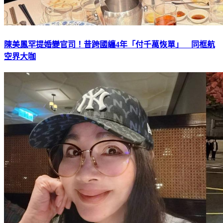
陳美鳳罕提婚變官司！昔跨國纏4年「付千萬恢單」 同框航
空界大咖