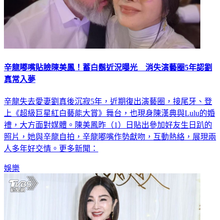
辛龍嘟嘴貼臉陳美鳳！蓄白鬍近況曝光 消失演藝圈5年認劉
真常入夢
辛龍失去愛妻劉真後沉寂5年，近期復出演藝圈，接尾牙、登
上《超級巨星紅白藝能大賞》舞台，也現身陳漢典與Lulu的婚
禮，大方面對媒體。陳美鳳昨（1）日貼出參加好友生日趴的
照片，她與辛龍自拍，辛龍嘟嘴作勢獻吻，互動熱絡，展現兩
人多年好交情。更多新聞：
娛樂