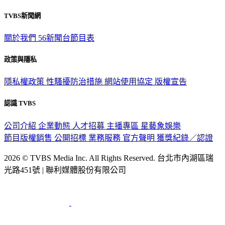
觀眾服務專線：02-2656-1599
TVBS新聞網
關於我們
56新聞台節目表
政策與隱私
隱私權政策
性騷擾防治措施
網站使用協定
版權宣告
認識 TVBS
公司介紹
企業動態
人才招募
主播專區
星藝象娛樂
節目版權銷售
公開招標
業務服務
官方聲明
獲獎紀錄／認證
2026 © TVBS Media Inc. All Rights Reserved. 台北市內湖區瑞
光路451號 | 聯利媒體股份有限公司