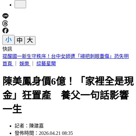
快訊
行政院停電40分鐘！員工揮扇好熱 藍委批「城鎮韌性」大破
功
首頁
｜
娛樂
｜
綜藝星聞
陳美鳳身價6億！「家裡全是現
金」狂置產 養父一句話影響
一生
記者：陳建嘉