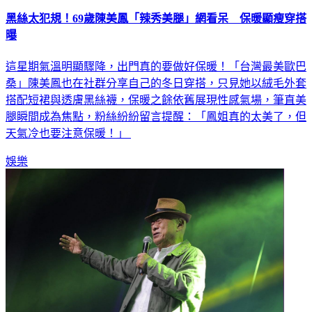
黑絲太犯規！69歲陳美鳳「辣秀美腿」網看呆 保暖顯瘦穿搭
曝
這星期氣溫明顯驟降，出門真的要做好保暖！「台灣最美歐巴
桑」陳美鳳也在社群分享自己的冬日穿搭，只見她以絨毛外套
搭配短裙與透膚黑絲襪，保暖之餘依舊展現性感氣場，筆直美
腿瞬間成為焦點，粉絲紛紛留言提醒：「鳳姐真的太美了，但
天氣冷也要注意保暖！」
娛樂