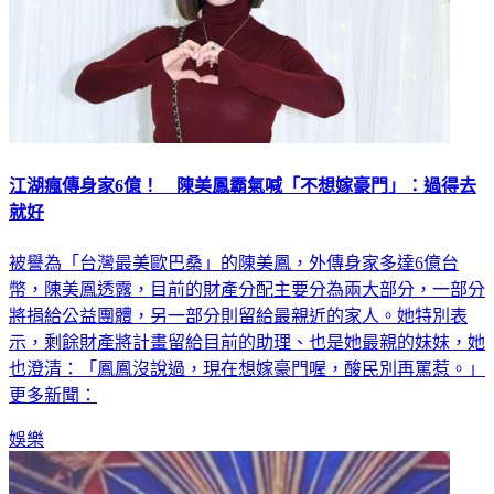
江湖瘋傳身家6億！ 陳美鳳霸氣喊「不想嫁豪門」：過得去
就好
被譽為「台灣最美歐巴桑」的陳美鳳，外傳身家多達6億台
幣，陳美鳳透露，目前的財產分配主要分為兩大部分，一部分
將捐給公益團體，另一部分則留給最親近的家人。她特別表
示，剩餘財產將計畫留給目前的助理、也是她最親的妹妹，她
也澄清：「鳳鳳沒說過，現在想嫁豪門喔，酸民別再罵惹。」
更多新聞：
娛樂