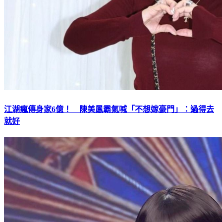
江湖瘋傳身家6億！ 陳美鳳霸氣喊「不想嫁豪門」：過得去
就好