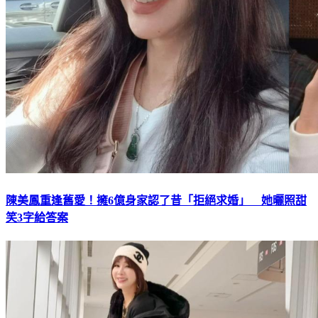
陳美鳳重逢舊愛！擁6億身家認了昔「拒絕求婚」 她曬照甜
笑3字給答案