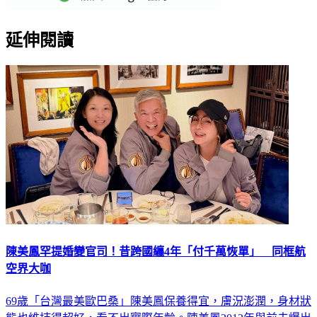
延伸閱讀
陳美鳳罕提婚變官司！昔跨國纏4年「付千萬恢單」 同框航
空界大咖