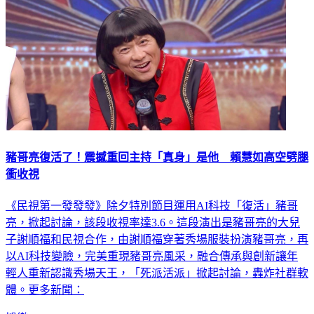
豬哥亮復活了！震撼重回主持「真身」是他 賴慧如高空劈腿
衝收視
《民視第一發發發》除夕特別節目運用AI科技「復活」豬哥
亮，掀起討論，該段收視率達3.6。這段演出是豬哥亮的大兒
子謝順福和民視合作，由謝順福穿著秀場服裝扮演豬哥亮，再
以AI科技變臉，完美重現豬哥亮風采，融合傳承與創新讓年
輕人重新認識秀場天王，「死派活派」掀起討論，轟炸社群軟
體。更多新聞：