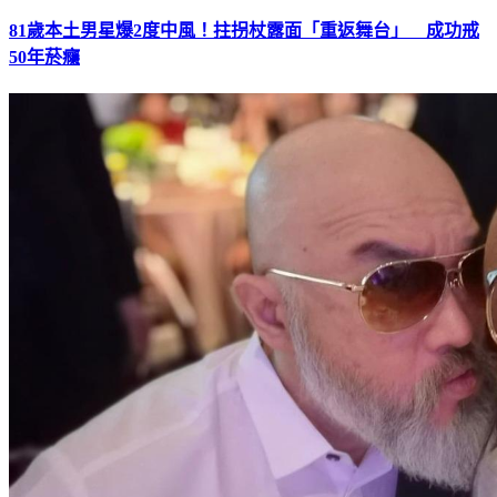
81歲本土男星爆2度中風！拄拐杖露面「重返舞台」 成功戒
50年菸癮