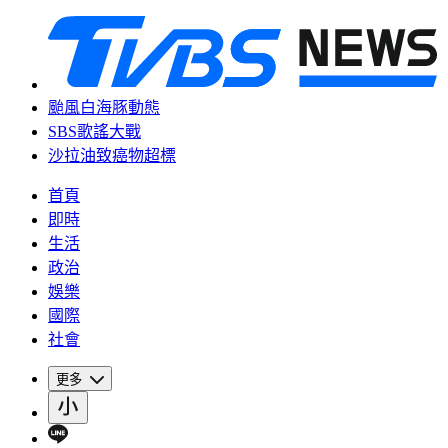
颱風白海豚動態
SBS歌謠大戰
沙拉油致癌物超標
首頁
即時
生活
政治
娛樂
國際
社會
更多