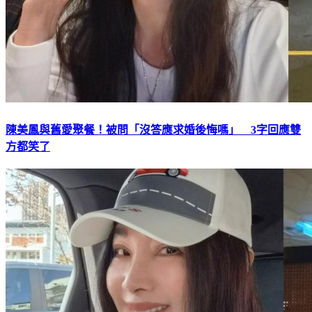
陳美鳳與舊愛聚餐！被問「沒答應求婚後悔嗎」 3字回應雙
方都笑了