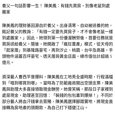
養父一句話影響一生！ 陳美鳳：有錢先買房，別像老鼠到處
搬家
陳美鳳的理財基因源自於養父。出身清寒、自幼被送養的她，
銘記養父的教誨：「有錢一定要先買房子，才不會像老鼠一樣
到處搬家。」因此，她領到第一份優渥酬勞後，首要任務就是
買房送給養父。隨後，她開啟了「瘋狂置產」模式，從天母的
「起家厝」到基隆路豪宅，再到汐止、桃園、台中及高雄，手
頭物件涵蓋百坪豪宅、透天厝與黃金店面，總市值估計超過 5 
億元。
資深藝人曹西平曾爆料，陳美鳳在工地秀全盛時期，行程滿檔
到「唱到哪買到哪」。當時為了防範廠商開出空頭支票，陳美
鳳與助理大多直接領取現金酬勞。她曾笑稱，那段日子家裡到
處是現金，助理甚至回憶：「裝錢的包包塞到爆掉！」不同於
部分藝人將血汗錢拿去簽賭，陳美鳳選擇腳踏實地，將現金直
接轉為房地產的頭期款，為自己打下穩健江山。