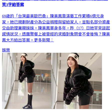
陳美鳳重逢舊愛！擁6億身家認了昔「拒絕求婚」 她曬照甜
笑3字給答案
69歲的「台灣最美歐巴桑」陳美鳳靠演藝工作累積6億元身
家，她已規劃財產分為公益捐贈與留給家人，並點名部分資產
交由助理兼親妹妹。陳美鳳單身多年，昨（17）日她罕見談起
感情狀況，透露聚餐上被曾經的求婚對象問會不會後悔？陳美
鳳大方給出答案。更多新聞：
娛樂