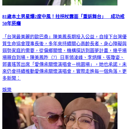
81歲本土男星爆2度中風！拄拐杖露面「重返舞台」 成功戒
50年菸癮
「台灣最美麗的歐巴桑」陳美鳳長期投入公益，自接下台灣優
質生命協會理事長後，多年來持續關心高齡長者、身心障礙與
弱勢家庭的需要，從偏鄉關懷、機構探訪到圓夢計畫，幾乎場
場親自到場。陳美鳳昨（7）日率領凌峰、李炳輝、張瓊姿、
郭書瑤等出席「愛傳承關懷演唱會－桃園場」，她也承諾，未
來仍會持續推動愛傳承關懷演唱會，實際走進每一個角落。更
多新聞：
娛樂