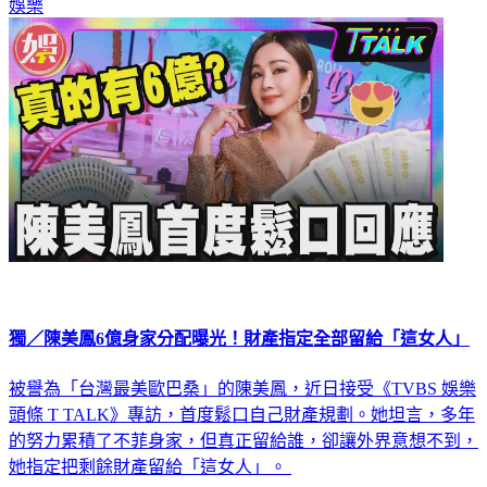
娛樂
獨／陳美鳳6億身家分配曝光！財產指定全部留給「這女人」
被譽為「台灣最美歐巴桑」的陳美鳳，近日接受《TVBS 娛樂
頭條 T TALK》專訪，首度鬆口自己財產規劃。她坦言，多年
的努力累積了不菲身家，但真正留給誰，卻讓外界意想不到，