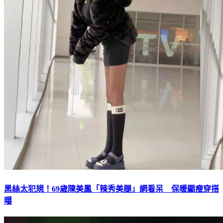
黑絲太犯規！69歲陳美鳳「辣秀美腿」網看呆 保暖顯瘦穿搭
曝