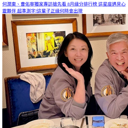
何潤東、曹佑寧獨家專訪搶先看
8月緣分排行榜 這星座遇見心
靈夥伴
超準測字!這輩子正緣何時會出現