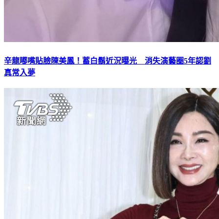
辛龍嘟嘴貼臉陳美鳳！蓄白鬍近況曝光 消失演藝圈5年認劉
真常入夢