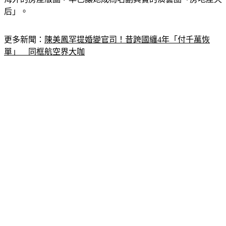
海外的房產版圖，早已讓她成為名副其實的演藝圈「房地產天
后」。
更多新聞：
陳美鳳罕提婚變官司！昔跨國纏4年「付千萬恢
單」　同框航空界大咖