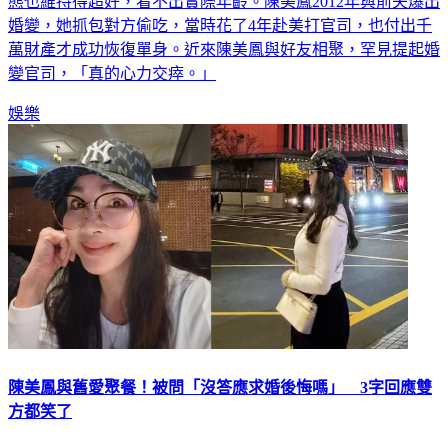
69歲「台灣最美歐巴桑」陳美鳳保養得宜，膚況澎潤，身材狀
態也維持得超好，看不出實際年齡。陳美鳳2012年與前夫爆出
婚變，她抓包對方偷吃，當時花了4年赴美打官司，也付出千
萬財產才成功恢復單身。近來陳美鳳與好友相聚，罕見提起婚
變官司，「真的心力交瘁。」
娛樂
陳美鳳與舊愛聚餐！被問「沒答應求婚後悔嗎」 3字回應雙
方都笑了