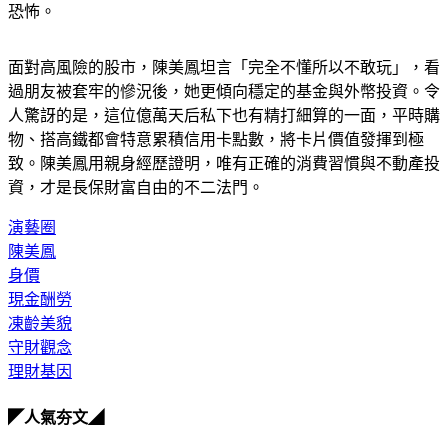
下一半，剩下的再花。」她嚴正警告自己絕不能透支，否則太
恐怖。
面對高風險的股市，陳美鳳坦言「完全不懂所以不敢玩」，看
過朋友被套牢的慘況後，她更傾向穩定的基金與外幣投資。令
人驚訝的是，這位億萬天后私下也有精打細算的一面，平時購
物、搭高鐵都會特意累積信用卡點數，將卡片價值發揮到極
致。陳美鳳用親身經歷證明，唯有正確的消費習慣與不動產投
資，才是長保財富自由的不二法門。
演藝圈
陳美鳳
身價
現金酬勞
凍齡美貌
守財觀念
理財基因
◤人氣夯文◢