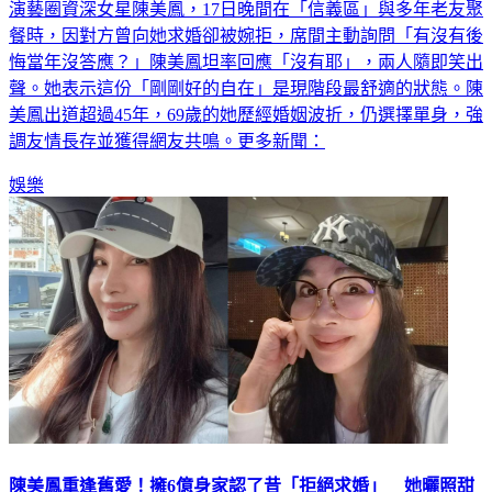
演藝圈資深女星陳美鳳，17日晚間在「信義區」與多年老友聚
餐時，因對方曾向她求婚卻被婉拒，席間主動詢問「有沒有後
悔當年沒答應？」陳美鳳坦率回應「沒有耶」，兩人隨即笑出
聲。她表示這份「剛剛好的自在」是現階段最舒適的狀態。陳
美鳳出道超過45年，69歲的她歷經婚姻波折，仍選擇單身，強
調友情長存並獲得網友共鳴。更多新聞：
娛樂