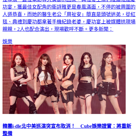
功宴，獲最佳女配角的衛詩雅更是春風滿面，不停的被周圍的
人道恭喜，而她的醫生老公「周祉安」簡直是頭號迷弟，從紅
毯、典禮到慶功都拿著手機紀錄老婆，慶功宴上被媒體拱現場
親親，2人也配合演出，現場歡呼不斷。更多新聞：
娛樂
韓團i-dle北中美巡演突宣布取消！ Cube娛樂證實：將重新
整備