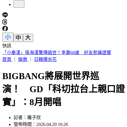
快訊
高雄金獅湖驚悚掛男屍！「衣著整齊」身分曝 民眾目擊嚇壞
首頁
｜
娛樂
｜
日韓爆米花
BIGBANG將展開世界巡
演！ GD「科切拉台上親口證
實」：8月開唱
記者：羅子欣
發佈時間：2026.04.20 16:26