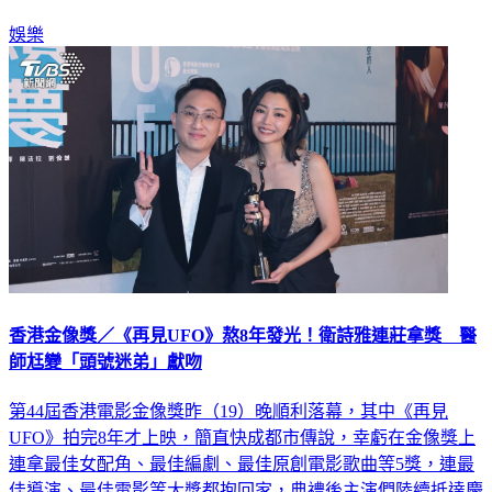
娛樂
香港金像獎／《再見UFO》熬8年發光！衛詩雅連莊拿獎 醫
師尪變「頭號迷弟」獻吻
第44屆香港電影金像獎昨（19）晚順利落幕，其中《再見
UFO》拍完8年才上映，簡直快成都市傳說，幸虧在金像獎上
連拿最佳女配角、最佳編劇、最佳原創電影歌曲等5獎，連最
佳導演、最佳電影等大獎都抱回家，典禮後主演們陸續抵達慶