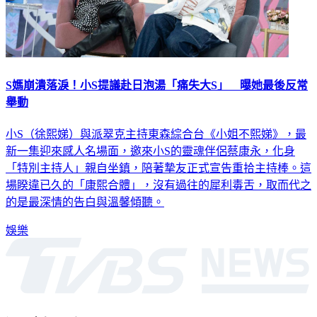
S媽崩潰落淚！小S提議赴日泡湯「痛失大S」 曝她最後反常
舉動
小S（徐熙娣）與派翠克主持東森綜合台《小姐不熙娣》，最
新一集迎來感人名場面，邀來小S的靈魂伴侶蔡康永，化身
「特別主持人」親自坐鎮，陪著摯友正式宣告重拾主持棒。這
場睽違已久的「康熙合體」，沒有過往的犀利毒舌，取而代之
的是最深情的告白與溫馨傾聽。
娛樂