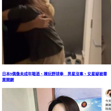
日本9偶像未成年喝酒、裸玩野球拳 男星沒事、女星疑被畢
業開鍘