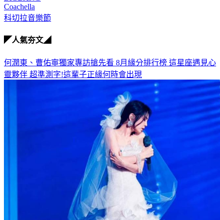
Coachella
科切拉音樂節
◤人氣夯文◢
何潤東、曹佑寧獨家專訪搶先看
8月緣分排行榜 這星座遇見心
靈夥伴
超準測字!這輩子正緣何時會出現