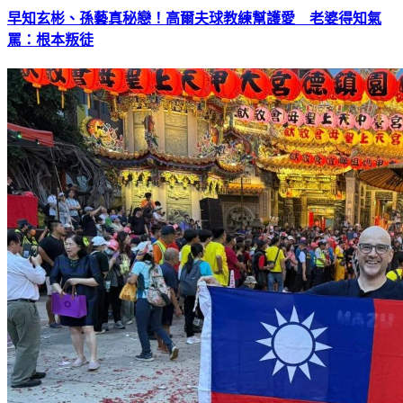
早知玄彬、孫藝真秘戀！高爾夫球教練幫護愛 老婆得知氣
罵：根本叛徒