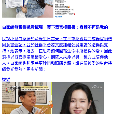
白家綺無預警拋震撼彈 簽下器官捐贈書：身體不再是我的
民視小旦白家綺於42歲生日當天，在三軍總醫院完成器官捐贈
同意書登記，並於社群平台發文感謝老公吳東諺的陪伴與支
持。她表示，過去一直思考如何回報生命中所獲得的愛，因此
選擇以器官捐贈延續愛心，期望未來能以另一種方式陪伴他
人。白家綺也強調將更珍惜和照顧身體，讓這份被愛的生命持
續發光發熱。更多新聞：
娛樂