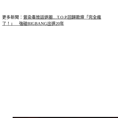
更多新聞：
曾染毒放話退圈…T.O.P.回歸歌壇「完全瘋
了！」　強碰BIGBANG出道20年