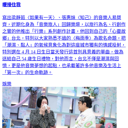
暖接住我
寫出梁靜茹〈如果有一天〉、張惠妹〈知己〉的音樂人易桀
齊，近期化身為「音樂旅人」回歸樂壇，以旅行為名、行創作
之實的他推出「行樂」系列創作計畫，他回到自己的「心靈故
鄉」台北，特別以大家熟悉不過的〈梅雨季〉為歌名命題，把
「潮濕、黏人」的氣候意象化為對這座城市獨有的情感投射，
特別選在 4 月 14 日生日當天發行這首別具意義的單曲，做為
送給自己 54 歲生日禮物，對他而言，台北不僅是潮濕與回
憶，更是他音樂夢想的起點，也承載著許多他音樂及生活上
「第一次」的生命軌跡。
娛樂