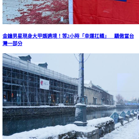
金鐘男星現身大甲媽遶境！等2小時「幸運扛轎」 驕傲當台
灣一部分