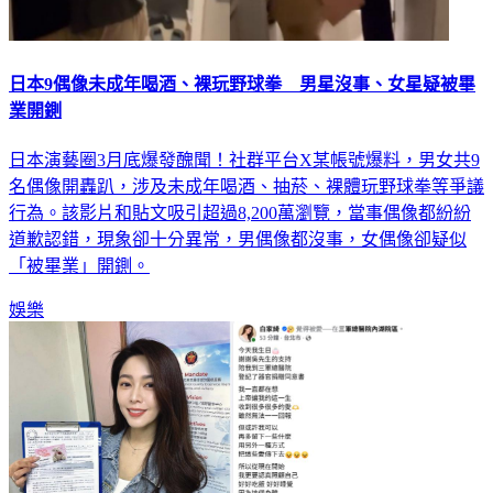
日本9偶像未成年喝酒、裸玩野球拳 男星沒事、女星疑被畢
業開鍘
日本演藝圈3月底爆發醜聞！社群平台X某帳號爆料，男女共9
名偶像開轟趴，涉及未成年喝酒、抽菸、裸體玩野球拳等爭議
行為。該影片和貼文吸引超過8,200萬瀏覽，當事偶像都紛紛
道歉認錯，現象卻十分異常，男偶像都沒事，女偶像卻疑似
「被畢業」開鍘。
娛樂