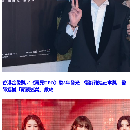
香港金像獎／《再見UFO》熬8年發光！衛詩雅連莊拿獎 醫
師尪變「頭號迷弟」獻吻