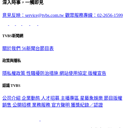
深入時事，一觸即見
意見反映：service@tvbs.com.tw
觀眾服務專線：02-2656-1599
TVBS新聞網
關於我們
56新聞台節目表
政策與隱私
隱私權政策
性騷擾防治措施
網站使用協定
版權宣告
認識 TVBS
公司介紹
企業動態
人才招募
主播專區
星藝象娛樂
節目版權
銷售
公開招標
業務服務
官方聲明
獲獎紀錄／認證