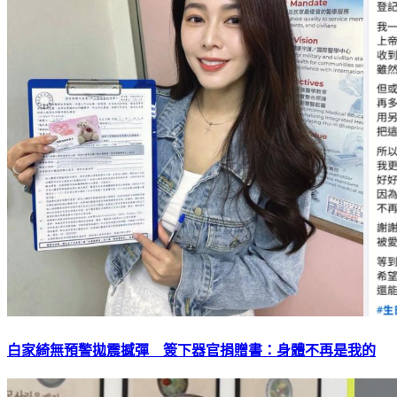
白家綺無預警拋震撼彈 簽下器官捐贈書：身體不再是我的