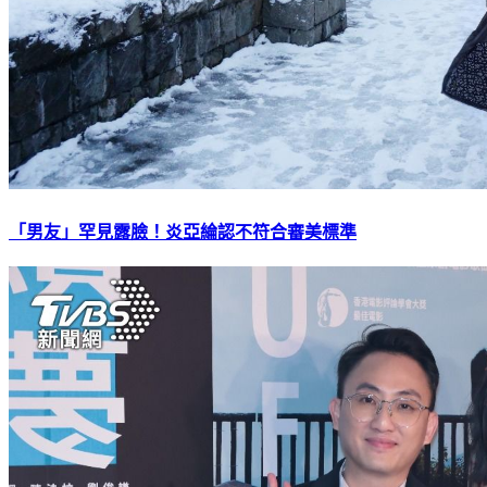
「男友」罕見露臉！炎亞綸認不符合審美標準