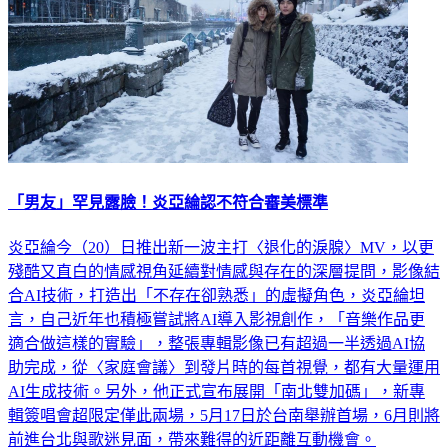
「男友」罕見露臉！炎亞綸認不符合審美標準
炎亞綸今（20）日推出新一波主打〈退化的淚腺〉MV，以更
殘酷又直白的情感視角延續對情感與存在的深層提問，影像結
合AI技術，打造出「不存在卻熟悉」的虛擬角色，炎亞綸坦
言，自己近年也積極嘗試將AI導入影視創作，「音樂作品更
適合做這樣的實驗」，整張專輯影像已有超過一半透過AI協
助完成，從〈家庭會議〉到發片時的每首視覺，都有大量運用
AI生成技術。另外，他正式宣布展開「南北雙加碼」，新專
輯簽唱會超限定僅此兩場，5月17日於台南舉辦首場，6月則將
前進台北與歌迷見面，帶來難得的近距離互動機會。