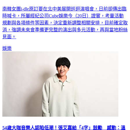
南韓女團i-dle原訂要在北中美展開巡迴演唱會，日前卻傳出臨
時喊卡，所屬經紀公司Cube娛樂今（20日）證實，考量活動
規劃與各項條件等因素，決定重新調整相關安排，目前確定取
消，強調未來會準備更完整的演出與多元活動，再與當地粉絲
見面。
娛樂
54歲大咖音樂人認陷低潮！張艾嘉給「4字」鼓勵 感動：溫