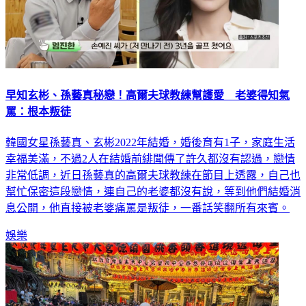
早知玄彬、孫藝真秘戀！高爾夫球教練幫護愛 老婆得知氣
罵：根本叛徒
韓國女星孫藝真、玄彬2022年結婚，婚後育有1子，家庭生活
幸福美滿，不過2人在結婚前緋聞傳了許久都沒有認過，戀情
非常低調，近日孫藝真的高爾夫球教練在節目上透露，自己也
幫忙保密這段戀情，連自己的老婆都沒有說，等到他們結婚消
息公開，他直接被老婆痛罵是叛徒，一番話笑翻所有來賓。
娛樂