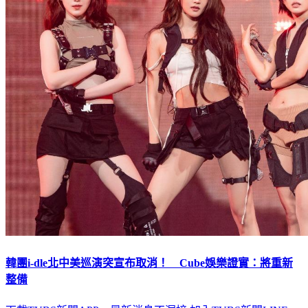
韓團i-dle北中美巡演突宣布取消！ Cube娛樂證實：將重新
整備