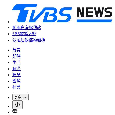
颱風白海豚動態
SBS歌謠大戰
沙拉油致癌物超標
首頁
即時
生活
政治
娛樂
國際
社會
更多