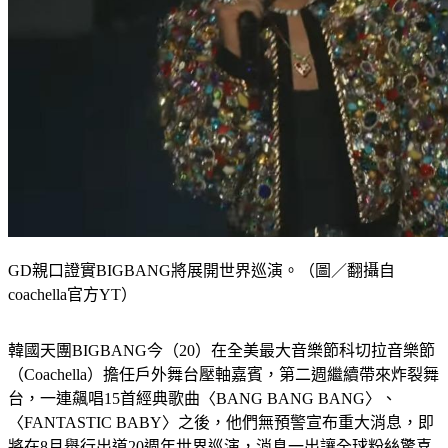
GD親口證實BIGBANG將展開世界巡演。（圖／翻攝自
coachella官方YT）
韓國天團BIGBANG今（20）在全美最大音樂節科切拉音樂節
（Coachella）擔任戶外舞台壓軸嘉賓，第二週繼續帶來炸裂舞
台，一連飆唱15首經典歌曲〈BANG BANG BANG〉、
〈FANTASTIC BABY〉之後，他們無預警宣布重大消息，即
將在8月舉行出道20週年世界巡演，消息一出讓全球粉絲驚喜