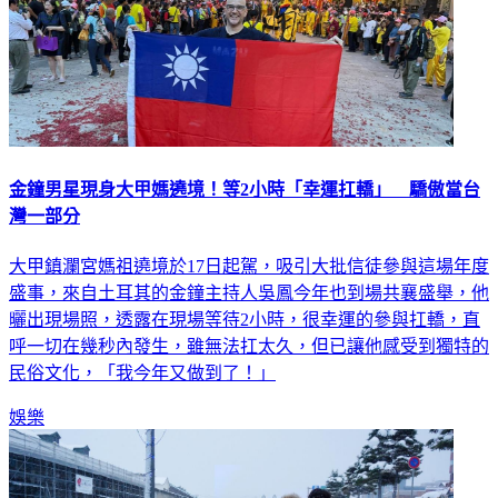
金鐘男星現身大甲媽遶境！等2小時「幸運扛轎」 驕傲當台
灣一部分
大甲鎮瀾宮媽祖遶境於17日起駕，吸引大批信徒參與這場年度
盛事，來自土耳其的金鐘主持人吳鳳今年也到場共襄盛舉，他
曬出現場照，透露在現場等待2小時，很幸運的參與扛轎，直
呼一切在幾秒內發生，雖無法扛太久，但已讓他感受到獨特的
民俗文化，「我今年又做到了！」
娛樂