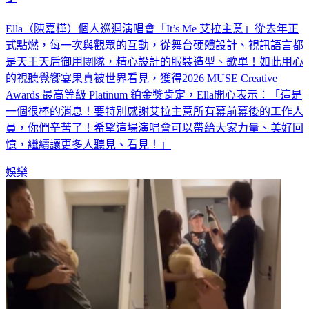
Ella（陳嘉樺）個人巡迴演唱會「It’s Me 艾拉主意」從去年正
式點燃，每一次與觀眾的互動，從舞台硬體設計、視訊語言都
是天王天后御用團隊，精心設計的服裝造型、歌單！如此用心
的視聽覺饗宴果真被世界看見，獲得2026 MUSE Creative
Awards 最高等級 Platinum 鉑金獎肯定，Ella開心表示：「這是
一個很棒的消息！要特別感謝艾拉主意所有幕前幕後的工作人
員，你們辛苦了！希望這場演唱會可以帶給大家力量、美好回
憶，繼續讓更多人聽見、看見！」
娛樂