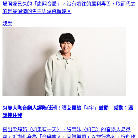
場睽違已久的「康熙合體」，沒有過往的犀利毒舌，取而代之
的是最深情的告白與溫馨傾聽。
娛樂
54歲大咖音樂人認陷低潮！張艾嘉給「4字」鼓勵 感動：溫
暖接住我
寫出梁靜茹〈如果有一天〉、張惠妹〈知己〉的音樂人易桀
齊，近期化身為「音樂旅人」回歸樂壇，以旅行為名、行創作