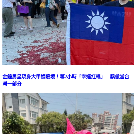
金鐘男星現身大甲媽遶境！等2小時「幸運扛轎」 驕傲當台
灣一部分