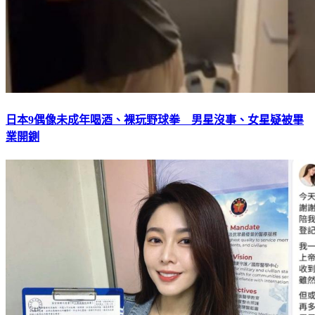
日本9偶像未成年喝酒、裸玩野球拳 男星沒事、女星疑被畢
業開鍘