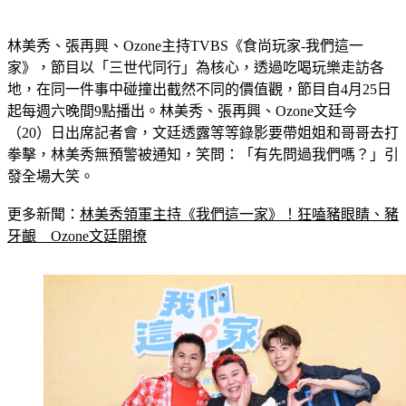
林美秀、張再興、Ozone主持TVBS《食尚玩家-我們這一
家》，節目以「三世代同行」為核心，透過吃喝玩樂走訪各
地，在同一件事中碰撞出截然不同的價值觀，節目自4月25日
起每週六晚間9點播出。林美秀、張再興、Ozone文廷今
（20）日出席記者會，文廷透露等等錄影要帶姐姐和哥哥去打
拳擊，林美秀無預警被通知，笑問：「有先問過我們嗎？」引
發全場大笑。
更多新聞：
林美秀領軍主持《我們這一家》！狂嗑豬眼睛、豬
牙齦　Ozone文廷開撩