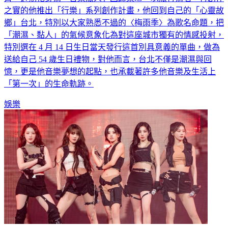
之實的他推出「行樂」系列創作計畫，他回到自己的「心靈故
鄉」台北，特別以大家熟悉不過的〈梅雨季〉為歌名命題，把
「潮濕、黏人」的氣候意象化為對這座城市獨有的情感投射，
特別選在 4 月 14 日生日當天發行這首別具意義的單曲，做為
送給自己 54 歲生日禮物，對他而言，台北不僅是潮濕與回
憶，更是他音樂夢想的起點，也承載著許多他音樂及生活上
「第一次」的生命軌跡。
娛樂