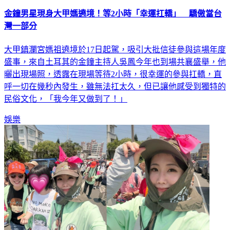
金鐘男星現身大甲媽遶境！等2小時「幸運扛轎」 驕傲當台
灣一部分
大甲鎮瀾宮媽祖遶境於17日起駕，吸引大批信徒參與這場年度
盛事，來自土耳其的金鐘主持人吳鳳今年也到場共襄盛舉，他
曬出現場照，透露在現場等待2小時，很幸運的參與扛轎，直
呼一切在幾秒內發生，雖無法扛太久，但已讓他感受到獨特的
民俗文化，「我今年又做到了！」
娛樂