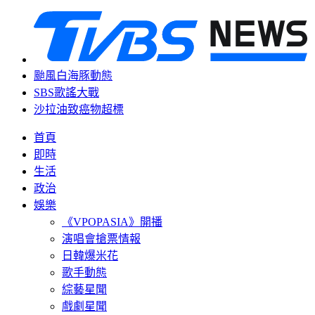
颱風白海豚動態
SBS歌謠大戰
沙拉油致癌物超標
首頁
即時
生活
政治
娛樂
《VPOPASIA》開播
演唱會搶票情報
日韓爆米花
歌手動態
綜藝星聞
戲劇星聞