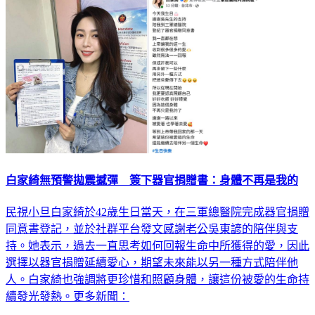
白家綺無預警拋震撼彈 簽下器官捐贈書：身體不再是我的
民視小旦白家綺於42歲生日當天，在三軍總醫院完成器官捐贈
同意書登記，並於社群平台發文感謝老公吳東諺的陪伴與支
持。她表示，過去一直思考如何回報生命中所獲得的愛，因此
選擇以器官捐贈延續愛心，期望未來能以另一種方式陪伴他
人。白家綺也強調將更珍惜和照顧身體，讓這份被愛的生命持
續發光發熱。更多新聞：