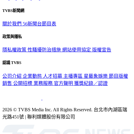
TVBS新聞網
關於我們
56新聞台節目表
政策與隱私
隱私權政策
性騷擾防治措施
網站使用協定
版權宣告
認識 TVBS
公司介紹
企業動態
人才招募
主播專區
星藝象娛樂
節目版權
銷售
公開招標
業務服務
官方聲明
獲獎紀錄／認證
2026 © TVBS Media Inc. All Rights Reserved. 台北市內湖區瑞
光路451號 | 聯利媒體股份有限公司