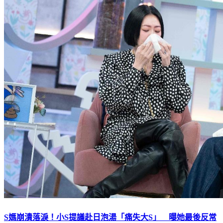
S媽崩潰落淚！小S提議赴日泡湯「痛失大S」 曝她最後反常