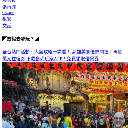
服兵役
張再興
Ozone
祖安
文廷
◤放假去哪玩？◢
全台熱門活動、人氣攻略一次看！
高雄美食優惠開搶！再抽
萬元住宿券
下載食尚玩家APP！免費領取優惠券