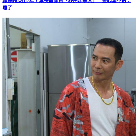
郭靜純淡出7年！棄長壽節目「移民加拿大」 藍心湄不捨：
瘋了