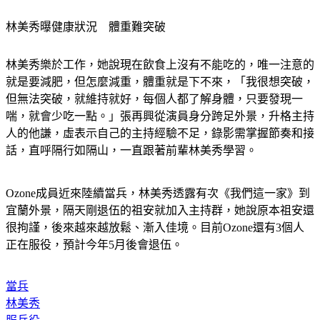
林美秀曝健康狀況　體重難突破
林美秀樂於工作，她說現在飲食上沒有不能吃的，唯一注意的
就是要減肥，但怎麼減重，體重就是下不來，「我很想突破，
但無法突破，就維持就好，每個人都了解身體，只要發現一
喘，就會少吃一點。」張再興從演員身分跨足外景，升格主持
人的他謙，虛表示自己的主持經驗不足，錄影需掌握節奏和接
話，直呼隔行如隔山，一直跟著前輩林美秀學習。
Ozone成員近來陸續當兵，林美秀透露有次《我們這一家》到
宜蘭外景，隔天剛退伍的祖安就加入主持群，她說原本祖安還
很拘謹，後來越來越放鬆、漸入佳境。目前Ozone還有3個人
正在服役，預計今年5月後會退伍。
當兵
林美秀