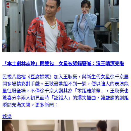
「本土劇林志玲」鬧雙包 女星被認錯窘喊：沒王晴漂亮啦
民視八點檔《豆腐媽媽》加入王耿豪，與新生代女星徐千京展
開多場精彩對手戲。王耿豪進組不到一週，便以強大的表演能
量征服全場，不僅徐千京大讚其為「零距離前輩」，王耿豪也
驚喜分享兩人初見面時「認錯人」的爆笑插曲，讓嚴肅的劇組
瞬間充滿笑聲。更多新聞：
娛樂