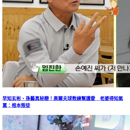
早知玄彬、孫藝真秘戀！高爾夫球教練幫護愛 老婆得知氣
罵：根本叛徒