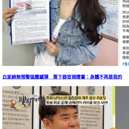
白家綺無預警拋震撼彈 簽下器官捐贈書：身體不再是我的