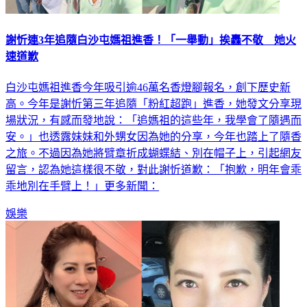
謝忻連3年追隨白沙屯媽祖進香！「一舉動」挨轟不敬 她火
速道歉
白沙屯媽祖進香今年吸引逾46萬名香燈腳報名，創下歷史新
高。今年是謝忻第三年追隨「粉紅超跑」進香，她發文分享現
場狀況，有感而發地說：「追媽祖的這些年，我學會了隨遇而
安。」也透露妹妹和外甥女因為她的分享，今年也踏上了隨香
之旅。不過因為她將臂章折成蝴蝶結、別在帽子上，引起網友
留言，認為她這樣很不敬，對此謝忻道歉：「抱歉，明年會乖
乖地別在手臂上！」更多新聞：
娛樂