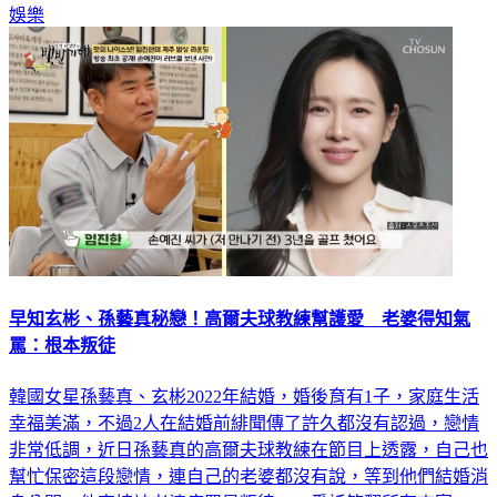
娛樂
早知玄彬、孫藝真秘戀！高爾夫球教練幫護愛 老婆得知氣
罵：根本叛徒
韓國女星孫藝真、玄彬2022年結婚，婚後育有1子，家庭生活
幸福美滿，不過2人在結婚前緋聞傳了許久都沒有認過，戀情
非常低調，近日孫藝真的高爾夫球教練在節目上透露，自己也
幫忙保密這段戀情，連自己的老婆都沒有說，等到他們結婚消