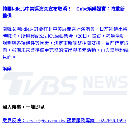
韓團i-dle北中美巡演突宣布取消！ Cube娛樂證實：將重新
整備
南韓女團i-dle原訂要在北中美展開巡迴演唱會，日前卻傳出臨
時喊卡，所屬經紀公司Cube娛樂今（20日）證實，考量活動
規劃與各項條件等因素，決定重新調整相關安排，目前確定取
消，強調未來會準備更完整的演出與多元活動，再與當地粉絲
見面。
娛樂
深入時事，一觸即見
意見反映：service@tvbs.com.tw
觀眾服務專線：02-2656-1599