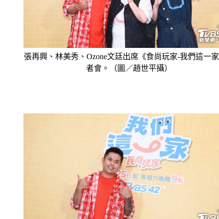
張再興、林美秀、Ozone文廷出席《食尚玩家-我們這一
者會。（圖／趙世平攝）