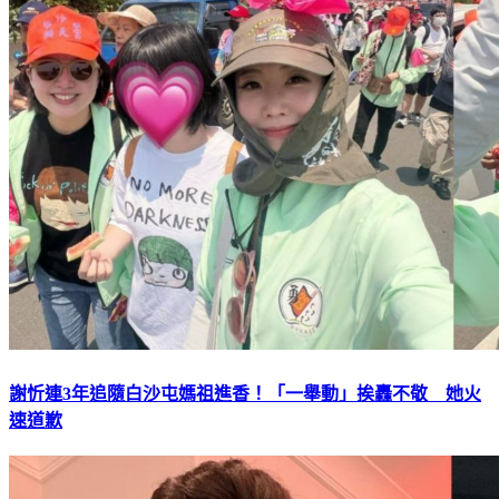
謝忻連3年追隨白沙屯媽祖進香！「一舉動」挨轟不敬 她火
速道歉