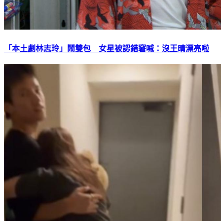
「本土劇林志玲」鬧雙包 女星被認錯窘喊：沒王晴漂亮啦