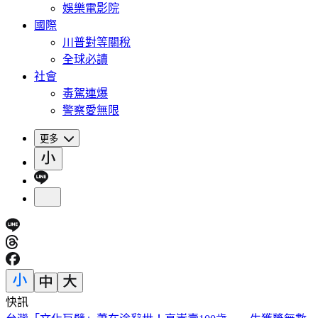
娛樂電影院
國際
川普對等關稅
全球必讀
社會
毒駕連爆
警察愛無限
更多
快訊