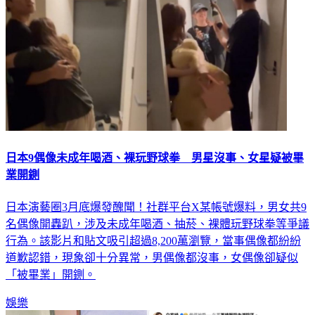
日本9偶像未成年喝酒、裸玩野球拳 男星沒事、女星疑被畢
業開鍘
日本演藝圈3月底爆發醜聞！社群平台X某帳號爆料，男女共9
名偶像開轟趴，涉及未成年喝酒、抽菸、裸體玩野球拳等爭議
行為。該影片和貼文吸引超過8,200萬瀏覽，當事偶像都紛紛
道歉認錯，現象卻十分異常，男偶像都沒事，女偶像卻疑似
「被畢業」開鍘。
娛樂