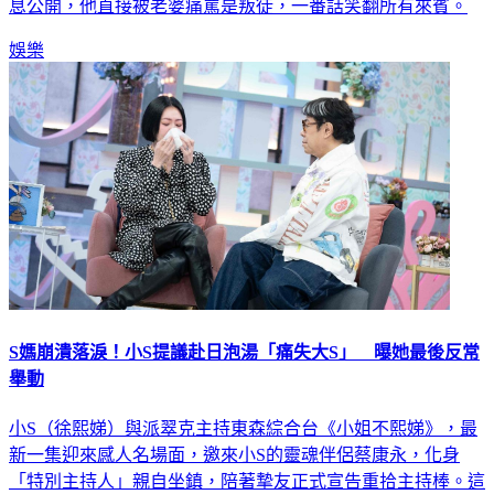
息公開，他直接被老婆痛罵是叛徒，一番話笑翻所有來賓。
娛樂
S媽崩潰落淚！小S提議赴日泡湯「痛失大S」 曝她最後反常
舉動
小S（徐熙娣）與派翠克主持東森綜合台《小姐不熙娣》，最
新一集迎來感人名場面，邀來小S的靈魂伴侶蔡康永，化身
「特別主持人」親自坐鎮，陪著摯友正式宣告重拾主持棒。這