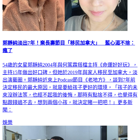
郭靜純淡出7年！棄長壽節目「移民加拿大」 藍心湄不捨：
瘋了
54歲的女星郭靜純2004年與何篤霖搭檔主持《命運好好玩》，
主持15年做出好口碑，但她於2019年與家人移民至加拿大，淡
出演藝圈。郭靜純近來上Podcast節目《老地方》，談到7年前
決定移民的最大原因，就是要給孩子更好的環境，「孩子的未
來沒辦法等，也經不起我的後悔，那時有點捨不得，也覺得有
點跟錢過不去，想到兩個小孩，就決定賭一把吧！」更多新
聞：
娛樂