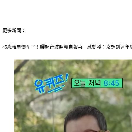
更多新聞：
45歲韓星懷孕了！曬超音波照親自報喜　感動嘆：沒想到這年