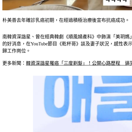
朴美善去年確診乳癌初期，在經過積極治療後宣布抗癌成功。
南韓資深諧星、曾在經典韓劇《順風婦產科》中飾演「美玥媽
的好消息，在YouTube節目《乾杯哥》談及妻子狀況，感性
歸工作崗位。
更多新聞：
韓資深諧星罹癌「三度剃髮」！公開心路歷程　逼