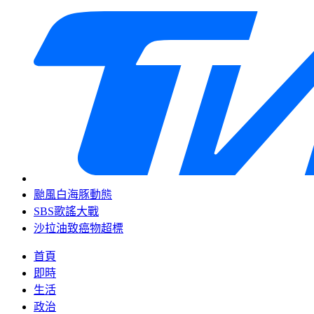
颱風白海豚動態
SBS歌謠大戰
沙拉油致癌物超標
首頁
即時
生活
政治