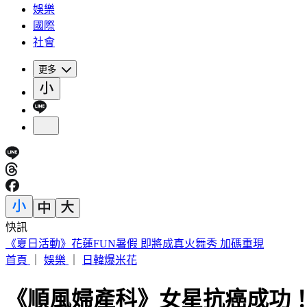
娛樂
國際
社會
更多
快訊
《夏日活動》花蓮FUN暑假 即將成真火舞秀 加碼重現
首頁
｜
娛樂
｜
日韓爆米花
《順風婦產科》女星抗癌成功