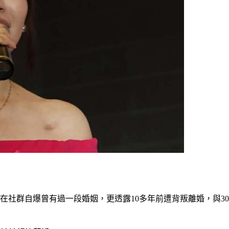
卻在社群自爆曾有過一段婚姻，更透露10多年前遭背叛離婚，與