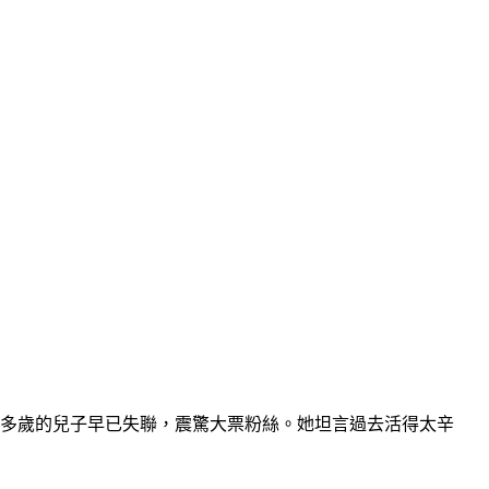
30多歲的兒子早已失聯，震驚大票粉絲。她坦言過去活得太辛