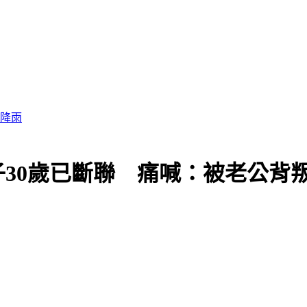
子30歲已斷聯 痛喊：被老公背