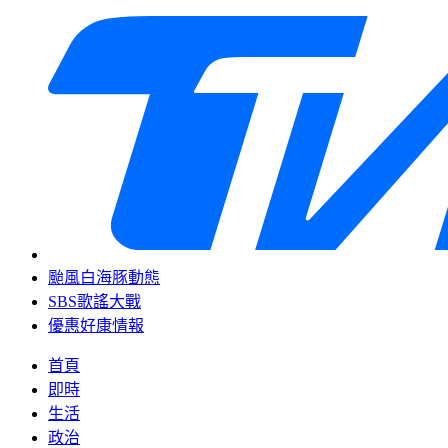
颱風白海豚動態
SBS歌謠大戰
優惠好康情報
首頁
即時
生活
政治