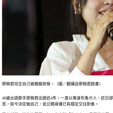
廖婉君坦言自己被婚姻背叛。（圖／翻攝自廖婉君臉書）
49歲台語歌手廖婉君出道近4年，一直以單身形象示人，近日
苦，如今決定做自己，並公開身邊已有穩定交往對象。