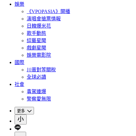
娛樂
《VPOPASIA》開播
演唱會搶票情報
日韓爆米花
歌手動態
綜藝星聞
戲劇星聞
娛樂電影院
國際
川普對等關稅
全球必讀
社會
毒駕連爆
警察愛無限
更多