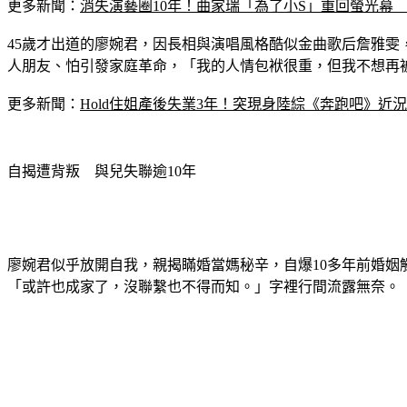
更多新聞：
消失演藝圈10年！曲家瑞「為了小S」重回螢光幕
45歲才出道的廖婉君，因長相與演唱風格酷似金曲歌后詹雅
人朋友、怕引發家庭革命，「我的人情包袱很重，但我不想再
更多新聞：
Hold住姐產後失業3年！突現身陸綜《奔跑吧》近
自揭遭背叛　與兒失聯逾10年
廖婉君似乎放開自我，親揭瞞婚當媽秘辛，自爆10多年前婚姻
「或許也成家了，沒聯繫也不得而知。」字裡行間流露無奈。