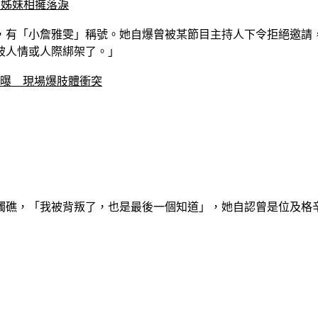
　姊妹相擁落淚
雯，有「小詹雅雯」稱號。她自爆曾被某節目主持人下令拒絕邀請
被人情或人際綁架了。」
況曝　現場爆肢體衝突
觸礁，「我被背叛了，也是最後一個知道」，她自認曾是位及格