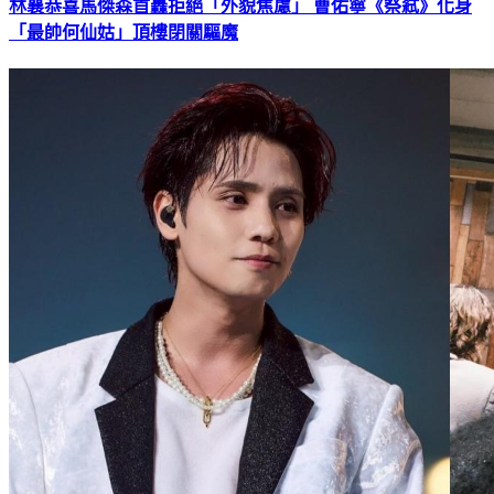
林襄恭喜馬傑森首轟拒絕「外貌焦慮」 曹佑寧《祭弒》化身
「最帥何仙姑」頂樓閉關驅魔