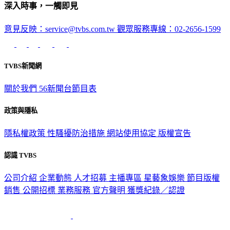
深入時事，一觸即見
意見反映：service@tvbs.com.tw
觀眾服務專線：02-2656-1599
TVBS新聞網
關於我們
56新聞台節目表
政策與隱私
隱私權政策
性騷擾防治措施
網站使用協定
版權宣告
認識 TVBS
公司介紹
企業動態
人才招募
主播專區
星藝象娛樂
節目版權
銷售
公開招標
業務服務
官方聲明
獲獎紀錄／認證