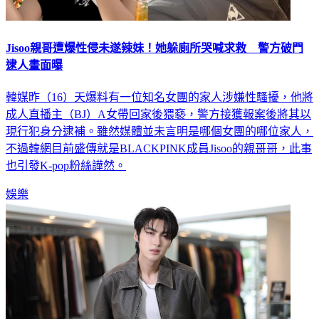
Jisoo親哥遭爆性侵未遂辣妹！她躲廁所哭喊求救 警方破門
逮人畫面曝
韓媒昨（16）天爆料有一位知名女團的家人涉嫌性騷擾，他將
成人直播主（BJ）A女帶回家後猥褻，警方接獲報案後將其以
現行犯身分逮補。雖然媒體並未言明是哪個女團的哪位家人，
不過韓網目前盛傳就是BLACKPINK成員Jisoo的親哥哥，此事
也引發K-pop粉絲譁然。
娛樂