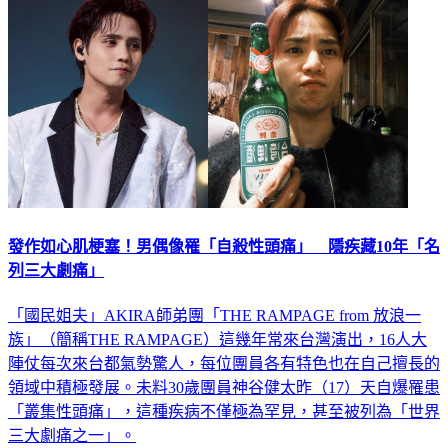
發作如心肌梗塞！男偶像罹「自殺性頭痛」 隱疾藏10年「名
列三大劇痛」
「國民姐夫」AKIRA師弟團「THE RAMPAGE from 放浪一
族」（簡稱THE RAMPAGE）這幾年常來台灣演出，16人大
陣仗每次來台都氣勢驚人，每位團員各有特色也在自己擅長的
領域中積極發展。未料30歲團員神谷健太昨（17）天自爆罹患
「叢集性頭痛」，這種疾病不僅極為罕見，甚至被列為「世界
三大劇痛之一」。