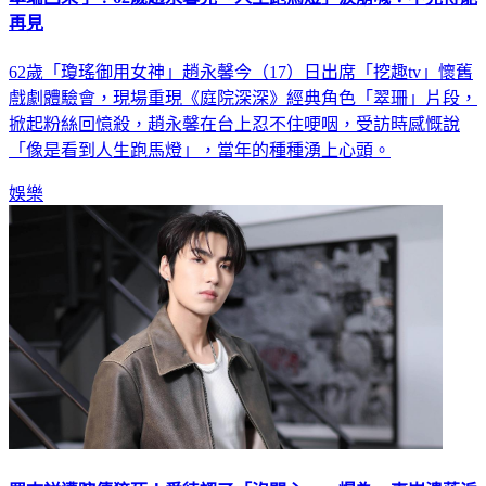
再見
62歲「瓊瑤御用女神」趙永馨今（17）日出席「挖趣tv」懷舊
戲劇體驗會，現場重現《庭院深深》經典角色「翠珊」片段，
掀起粉絲回憶殺，趙永馨在台上忍不住哽咽，受訪時感慨說
「像是看到人生跑馬燈」，當年的種種湧上心頭。
娛樂