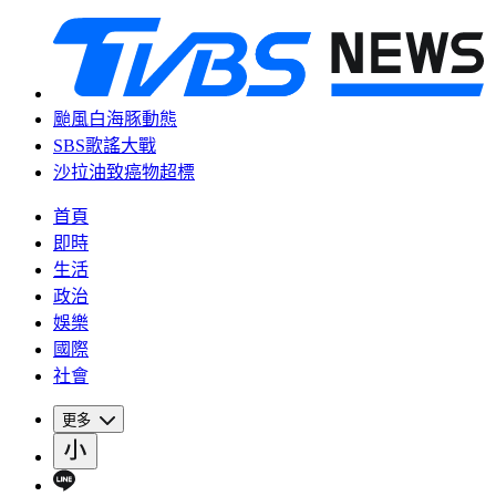
颱風白海豚動態
SBS歌謠大戰
沙拉油致癌物超標
首頁
即時
生活
政治
娛樂
國際
社會
更多