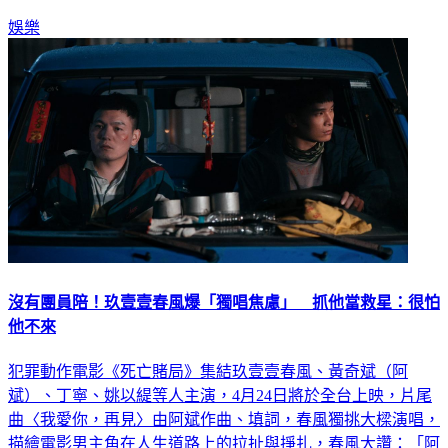
娛樂
沒有團員陪！玖壹壹春風爆「獨唱焦慮」 抓他當救星：很怕
他不來
犯罪動作電影《死亡賭局》集結玖壹壹春風、黃奇斌（阿
斌）、丁寧、姚以緹等人主演，4月24日將於全台上映，片尾
曲〈我愛你，再見〉由阿斌作曲、填詞，春風獨挑大樑演唱，
描繪電影男主角在人生道路上的拉扯與掙扎，春風大讚：「阿