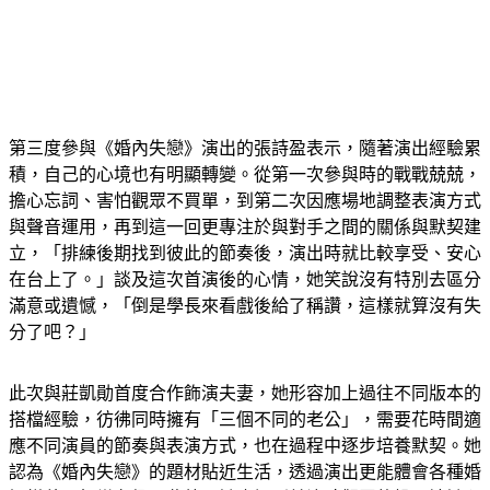
第三度參與《婚內失戀》演出的張詩盈表示，隨著演出經驗累
積，自己的心境也有明顯轉變。從第一次參與時的戰戰兢兢，
擔心忘詞、害怕觀眾不買單，到第二次因應場地調整表演方式
與聲音運用，再到這一回更專注於與對手之間的關係與默契建
立，「排練後期找到彼此的節奏後，演出時就比較享受、安心
在台上了。」談及這次首演後的心情，她笑說沒有特別去區分
滿意或遺憾，「倒是學長來看戲後給了稱讚，這樣就算沒有失
分了吧？」
此次與莊凱勛首度合作飾演夫妻，她形容加上過往不同版本的
搭檔經驗，彷彿同時擁有「三個不同的老公」，需要花時間適
應不同演員的節奏與表演方式，也在過程中逐步培養默契。她
認為《婚內失戀》的題材貼近生活，透過演出更能體會各種婚