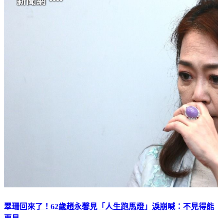
翠珊回來了！62歲趙永馨見「人生跑馬燈」淚崩喊：不見得能