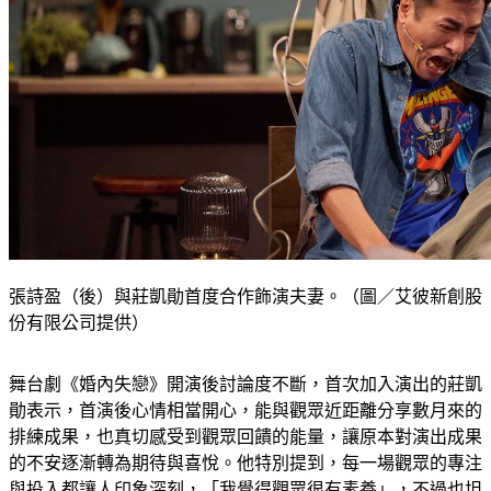
張詩盈（後）與莊凱勛首度合作飾演夫妻。（圖／艾彼新創股
份有限公司提供）
舞台劇《婚內失戀》開演後討論度不斷，首次加入演出的莊凱
勛表示，首演後心情相當開心，能與觀眾近距離分享數月來的
排練成果，也真切感受到觀眾回饋的能量，讓原本對演出成果
的不安逐漸轉為期待與喜悅。他特別提到，每一場觀眾的專注
與投入都讓人印象深刻，「我覺得觀眾很有素養」，不過也坦