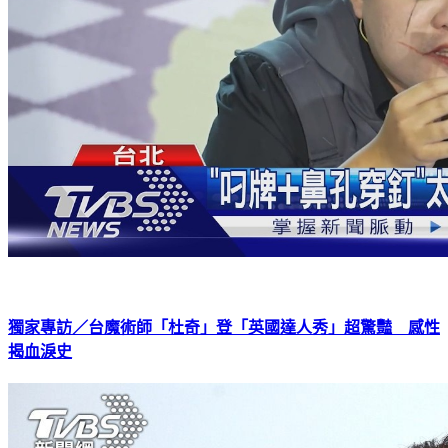
獨家專訪／台魔術師「杜奇」登「英國達人秀」超驚豔 感性
揭血淚史