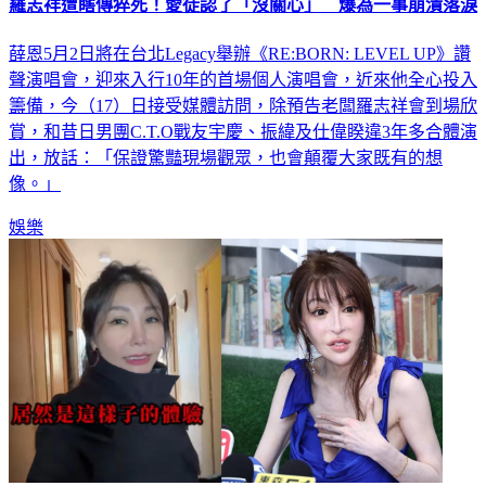
羅志祥遭瞎傳猝死！愛徒認了「沒關心」 爆為一事崩潰落淚
薛恩5月2日將在台北Legacy舉辦《RE:BORN: LEVEL UP》讚
聲演唱會，迎來入行10年的首場個人演唱會，近來他全心投入
籌備，今（17）日接受媒體訪問，除預告老闆羅志祥會到場欣
賞，和昔日男團C.T.O戰友宇慶、振緯及仕偉睽違3年多合體演
出，放話：「保證驚豔現場觀眾，也會顛覆大家既有的想
像。」
娛樂