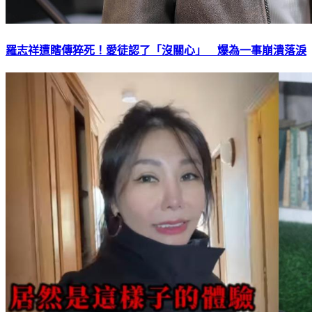
羅志祥遭瞎傳猝死！愛徒認了「沒關心」 爆為一事崩潰落淚