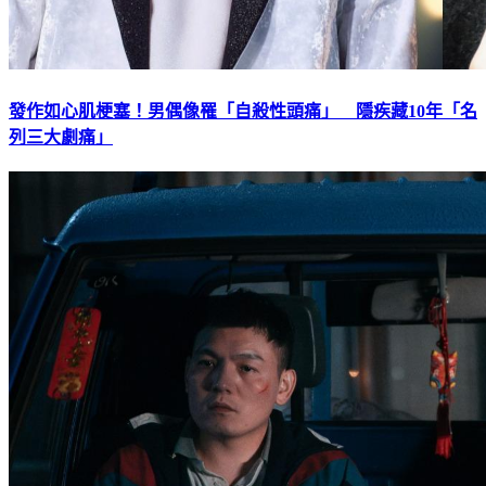
發作如心肌梗塞！男偶像罹「自殺性頭痛」 隱疾藏10年「名
列三大劇痛」