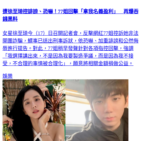
遭徐至琦控誹謗、恐嚇！77姐回擊「拿我名義盈利」 再爆吞
錢黑料
女星徐至琦今（17）日召開記者會，反擊網紅77姐控訴她非法
開團詐騙，鰾事已送出刑事訴狀，依恐嚇、加重誹謗和公然侮
辱進行提告。對此，77姐稍早發聲針對各項指控回擊，強調
「我選擇講出來，不是因為我要製造爭議，而是因為我不接
受，不合理的事情被合理化」，願意將相關金額捐做公益。
娛樂