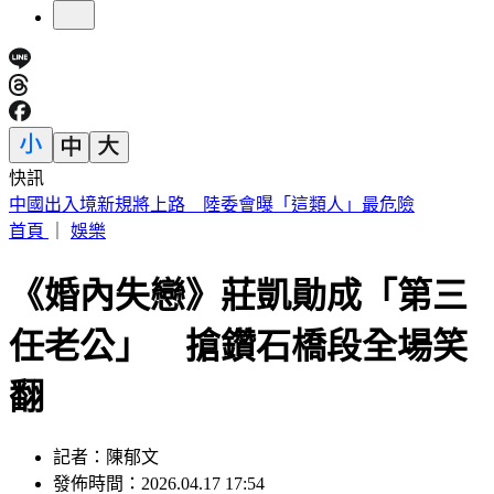
快訊
《花蓮好FUN》YOYO家族互動秀 每週六日花蓮鯉魚潭演出
首頁
｜
娛樂
《婚內失戀》莊凱勛成「第三
任老公」 搶鑽石橋段全場笑
翻
記者：陳郁文
發佈時間：2026.04.17 17:54