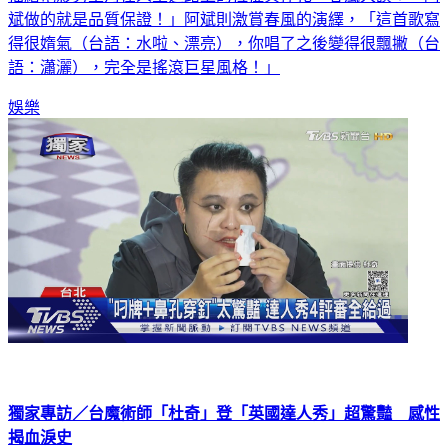
斌做的就是品質保證！」阿斌則激賞春風的演繹，「這首歌寫
得很媠氣（台語：水啦、漂亮），你唱了之後變得很飄撇（台
語：瀟灑），完全是搖滾巨星風格！」
娛樂
獨家專訪／台魔術師「杜奇」登「英國達人秀」超驚豔 感性
揭血淚史