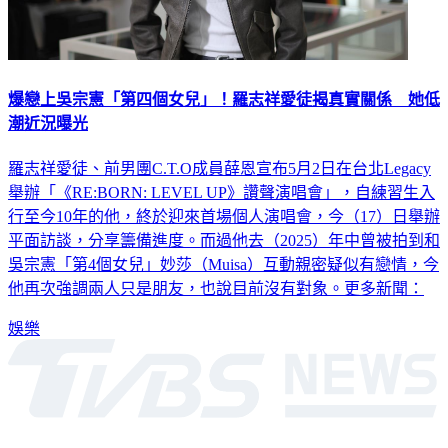
爆戀上吳宗憲「第四個女兒」！羅志祥愛徒揭真實關係 她低
潮近況曝光
羅志祥愛徒、前男團C.T.O成員薛恩宣布5月2日在台北Legacy
舉辦「《RE:BORN: LEVEL UP》讚聲演唱會」，自練習生入
行至今10年的他，終於迎來首場個人演唱會，今（17）日舉辦
平面訪談，分享籌備進度。而過他去（2025）年中曾被拍到和
吳宗憲「第4個女兒」妙莎（Muisa）互動親密疑似有戀情，今
他再次強調兩人只是朋友，也說目前沒有對象。更多新聞：
娛樂