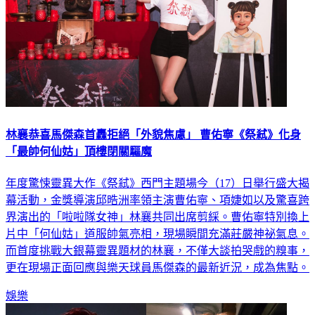
林襄恭喜馬傑森首轟拒絕「外貌焦慮」 曹佑寧《祭弒》化身
「最帥何仙姑」頂樓閉關驅魔
年度驚悚靈異大作《祭弒》西門主題場今（17）日舉行盛大揭
幕活動，金獎導演邱晧洲率領主演曹佑寧、項婕如以及驚喜跨
界演出的「啦啦隊女神」林襄共同出席剪綵。曹佑寧特別換上
片中「何仙姑」道服帥氣亮相，現場瞬間充滿莊嚴神祕氣息。
而首度挑戰大銀幕靈異題材的林襄，不僅大談拍哭戲的糗事，
更在現場正面回應與樂天球員馬傑森的最新近況，成為焦點。
娛樂