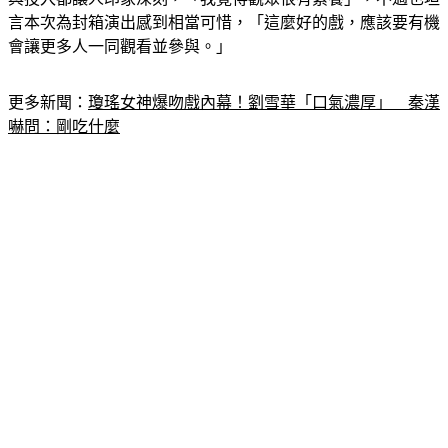
言本次為封箱演出感到相當可惜，「這麼好的戲，應該要有機
會讓更多人一同觀看並參與。」
更多新聞：
瓊瑤女神爆吻戲內幕！劉雪華「口氣濃厚」　秦漢
嚇問：剛吃什麼