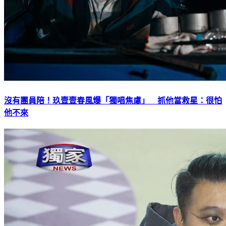
沒有團員陪！玖壹壹春風爆「獨唱焦慮」 抓他當救星：很怕
他不來