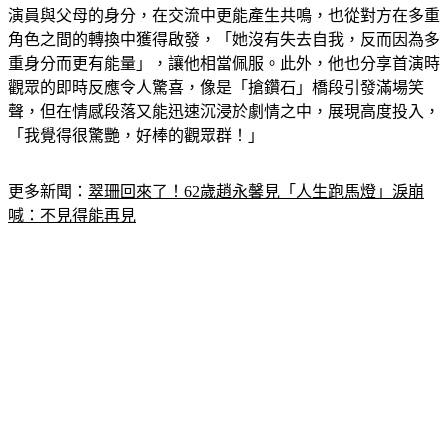
演員與父母的身分，在交流中更能產生共鳴，也從對方在多重
角色之間的轉換中獲得啟發，「她沒有失去自我，反而因為多
重身分而更有能量」，讓他相當佩服。此外，他也分享首演時
觀眾的即時反應令人驚喜，像是「搶鑽石」橋段引發滿場笑
聲，但在情感段落又能迅速沉浸於劇情之中，展現高度投入，
「我覺得很驚艷，好棒的觀眾群！」
更多新聞：
翠珊回來了！62歲趙永馨見「人生跑馬燈」淚崩
喊：不見得能再見