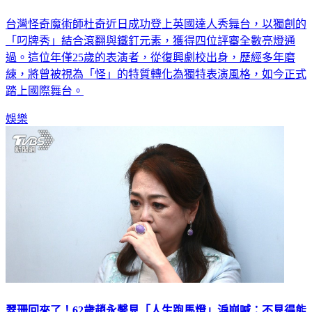
台灣怪奇魔術師杜奇近日成功登上英國達人秀舞台，以獨創的
「叼牌秀」結合滾翻與鐵釘元素，獲得四位評審全數亮燈通
過。這位年僅25歲的表演者，從復興劇校出身，歷經多年磨
練，將曾被視為「怪」的特質轉化為獨特表演風格，如今正式
踏上國際舞台。
娛樂
翠珊回來了！62歲趙永馨見「人生跑馬燈」淚崩喊：不見得能