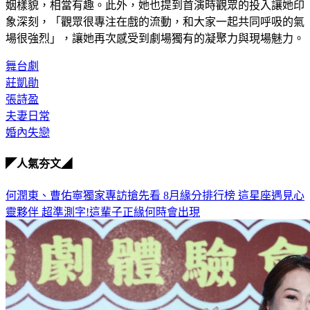
姻樣貌，相當有趣。此外，她也提到首演時觀眾的投入讓她印
象深刻，「觀眾很專注在戲的流動，和大家一起共同呼吸的氣
場很強烈」，讓她再次感受到劇場獨有的凝聚力與現場魅力。
舞台劇
莊凱勛
張詩盈
夫妻日常
婚內失戀
◤人氣夯文◢
何潤東、曹佑寧獨家專訪搶先看
8月緣分排行榜 這星座遇見心
靈夥伴
超準測字!這輩子正緣何時會出現