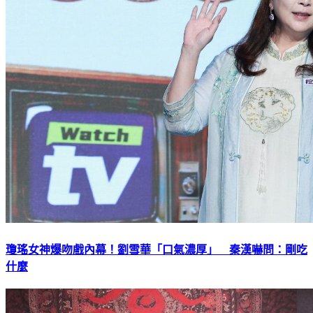
瓊瑤女神爆吻戲內幕！劉雪華「口氣濃厚」 秦漢嚇問：剛吃
什麼