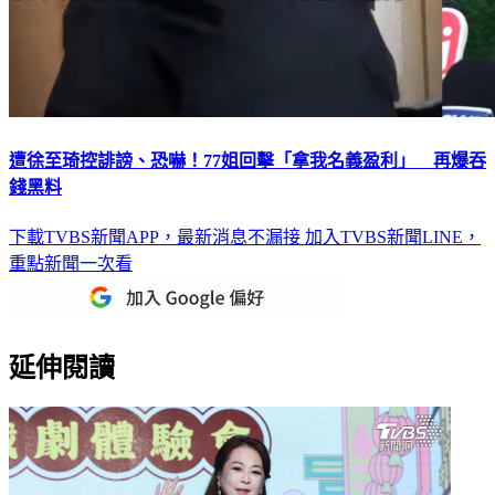
遭徐至琦控誹謗、恐嚇！77姐回擊「拿我名義盈利」 再爆吞
錢黑料
下載TVBS新聞APP，最新消息不漏接
加入TVBS新聞LINE，
重點新聞一次看
延伸閱讀