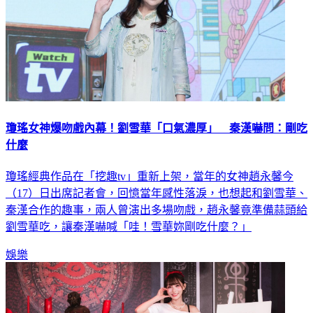
瓊瑤女神爆吻戲內幕！劉雪華「口氣濃厚」 秦漢嚇問：剛吃
什麼
瓊瑤經典作品在「挖趣tv」重新上架，當年的女神趙永馨今
（17）日出席記者會，回憶當年感性落淚，也想起和劉雪華、
秦漢合作的趣事，兩人曾演出多場吻戲，趙永馨竟準備蒜頭給
劉雪華吃，讓秦漢嚇喊「哇！雪華妳剛吃什麼？」
娛樂