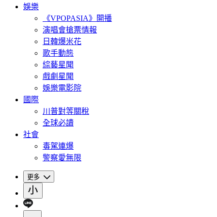
娛樂
《VPOPASIA》開播
演唱會搶票情報
日韓爆米花
歌手動態
綜藝星聞
戲劇星聞
娛樂電影院
國際
川普對等關稅
全球必讀
社會
毒駕連爆
警察愛無限
更多