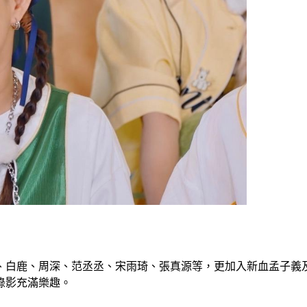
、白鹿、周深、范丞丞、宋雨琦、張真源等，更加入新血孟子義及
錄影充滿樂趣。