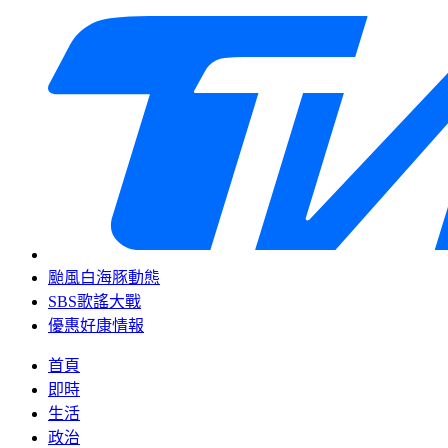
颱風白海豚動態
SBS歌謠大戰
優惠好康情報
首頁
即時
生活
政治