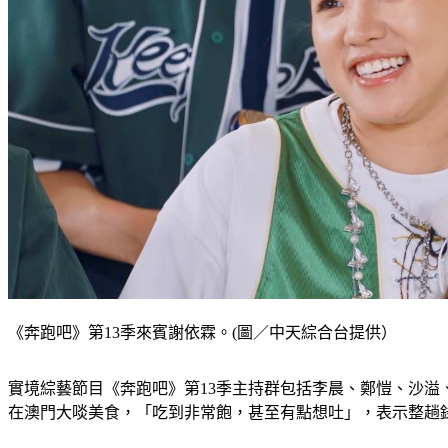
《奔跑吧》第13季來賓謝依霖。(圖／中天綜合台提供）
實境綜藝節目《奔跑吧》第13季主持群包括李晨、鄭愷、沙溢
在澳門大啖美食，「吃到非常飽，甚至有點想吐」，表示整趟