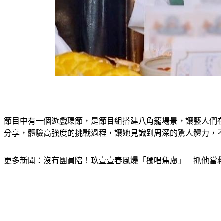
節目中有一個遊戲環節，是節目組搭建八角籠場景，讓藝人們
分享，體驗高強度的挑戰過程，讓她見識到周深的驚人體力，
更多新聞：
沒有團員陪！玖壹壹春風爆「獨唱焦慮」　抓他當