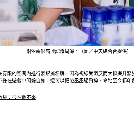
謝依霖很高興認識周深。（圖／中天綜合台提供）
在有限的空間內進行蒙眼撕名牌，因為視線受阻反而大幅提升緊
不僅在遊戲中閃躲自如，還可以把范丞丞過肩摔，令她至今都印
救星：很怕他不來