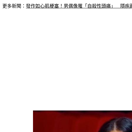
更多新聞：
發作如心肌梗塞！男偶像罹「自殺性頭痛」　隱疾藏