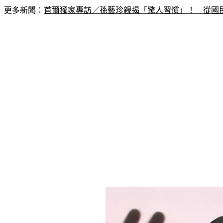
更多新聞：
首爾獨家專訪／孫藝珍親揭「驚人習慣」！　從國民