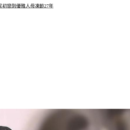
初戀到優雅人母凍齡27年