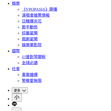
娛樂
《VPOPASIA》開播
演唱會搶票情報
日韓爆米花
歌手動態
綜藝星聞
戲劇星聞
娛樂電影院
國際
川普對等關稅
全球必讀
社會
毒駕連爆
警察愛無限
更多