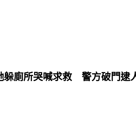
！她躲廁所哭喊求救 警方破門逮