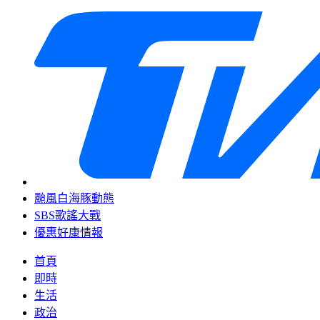
颱風白海豚動態
SBS歌謠大戰
優惠好康情報
首頁
即時
生活
政治