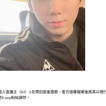
成人直播主（BJ）A女帶回家後猥褻，警方接獲報案後將其以
K-pop粉絲譁然。