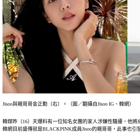
Jisoo與親哥哥金正勳（右）。（圖／翻攝自Jisoo IG、韓網）
韓媒昨（16）天爆料有一位知名女團的家人涉嫌性騷擾，他將
韓網目前盛傳就是BLACKPINK成員Jisoo的親哥哥，此事也引發