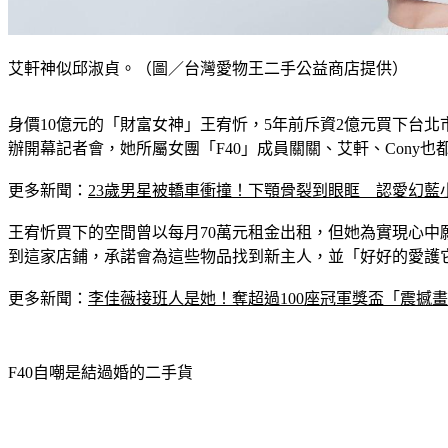
艾軒神似邱淑貞。（圖／台灣愛物王二手公益商店提供）
身價10億元的「財富女神」王宥忻，5年前斥資2億元買下台北
辦開幕記者會，她所屬女團「F40」成員關關、艾軒、Cony
更多新聞：
23歲男星被轎車衝撞！下顎骨裂到眼眶　認愛幻藍
王宥忻買下的空間曾以每月70萬元租金出租，但她為實現心中
到這家店鋪，承諾會為這些物品找到新主人，並「好好的愛護
更多新聞：
李佳薇接班人是她！奪超過100座冠軍獎盃「震撼
F40自嘲是結過婚的二手貨