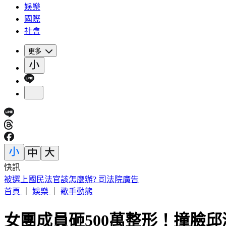
娛樂
國際
社會
更多
快訊
被選上國民法官該怎麼辦? 司法院廣告
首頁
｜
娛樂
｜
歌手動態
女團成員砸500萬整形！撞臉