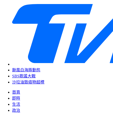
颱風白海豚動態
SBS歌謠大戰
沙拉油致癌物超標
首頁
即時
生活
政治