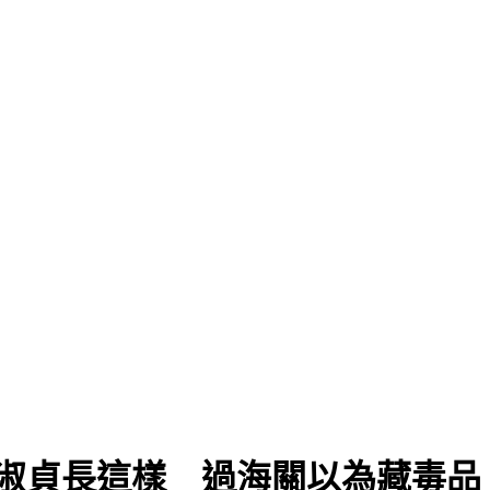
邱淑貞長這樣 過海關以為藏毒品