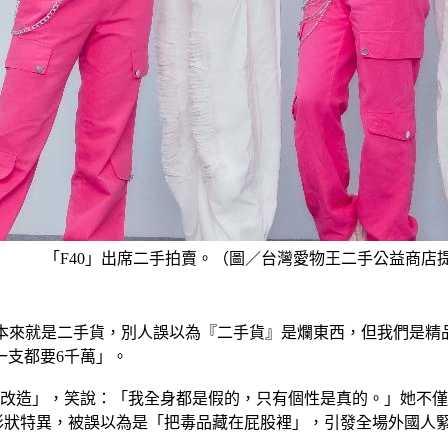
「F40」出席二手拍賣。（圖／台灣愛物王二手公益商店
我本來就是二手貨，別人誤以為『二手貨』是爛東西，但我們是
一支都要6千萬」。
大改造」，笑說：「我全身都是假的，只有個性是真的。」她不
形狀特異，被誤以為是「把毒品藏在屁股裡」，引發全場外國人