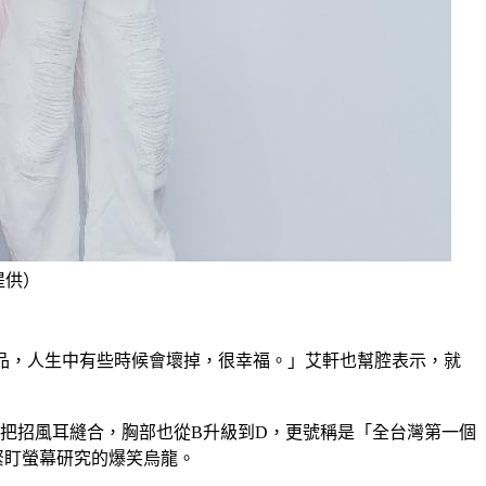
提供）
精品，人生中有些時候會壞掉，很幸福。」艾軒也幫腔表示，就
僅把招風耳縫合，胸部也從B升級到D，更號稱是「全台灣第一個
緊盯螢幕研究的爆笑烏龍。