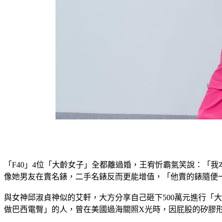
「F40」4位「大齡女子」全都離過婚，王宥忻霸氣笑說：「
像她男友在賣名錶，二手名錶反而更能增值，「他賣的錶隨便
與女神邱淑貞神似的艾軒，大方分享自己砸下500萬元進行「
做巴西電臀」的人，曾在美國過海關照X光時，因屁股的矽膠