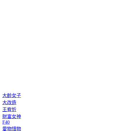
大齡女子
大改造
王宥忻
財富女神
F40
愛物惜物