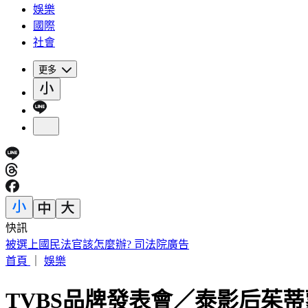
娛樂
國際
社會
更多
快訊
被選上國民法官該怎麼辦? 司法院廣告
首頁
｜
娛樂
TVBS品牌發表會／泰影后茱