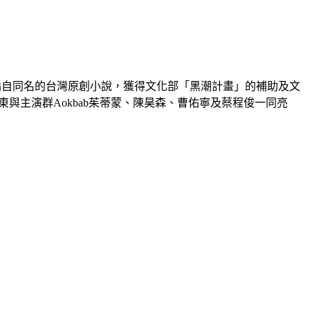
編自同名的台灣原創小說，獲得文化部「黑潮計畫」的補助及文
東與主演群Aokbab茱蒂蒙、陳昊森、曹佑寧及蔡程俊一同亮