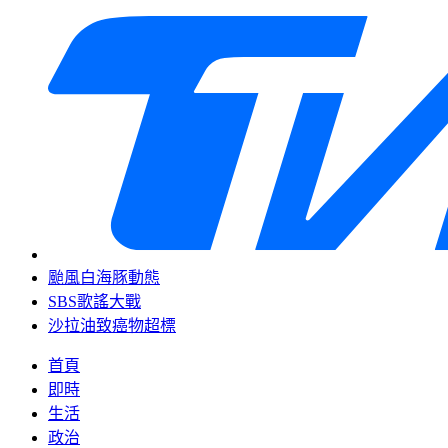
颱風白海豚動態
SBS歌謠大戰
沙拉油致癌物超標
首頁
即時
生活
政治