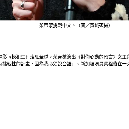
茱蒂蒙挑戰中文。（圖／黃城碩攝）
電影《模犯生》走紅全球。茱蒂蒙演出《對你心動的預言》女主
有挑戰性的計畫，因為我必須說台語」。新加坡演員蔡程俊在一