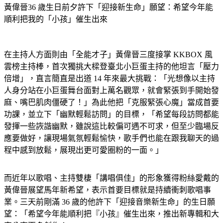
黃偉晉36 歲生日前夕許下「迎接新生命」願望：希望今年能
順利把我的「小孩」催生出來
在主持人方面則由「全能才子」黃偉晉三度接掌 KKBOX 風
雲榜主持棒，首次獨挑大樑登臺北小巨蛋主持的他坦言「壓力
倍增」，直言簡直是出道 14 年來最大挑戰：「光想像以主持
人身分站在小巨蛋舞台面對上萬名觀眾，就會緊張到手開始發
麻、嘴巴肌肉僵硬了！」為此他把「克服緊張心魔」當成首要
功課，並立下「幽默輕鬆訪問」的目標，「希望每段訪問都能
發揮一些詼諧幽默，雖說這比較偏可遇不可求，但至少臨場反
應要做好，讓現場氣氛輕鬆愉快，歌手們也能在跟我聊天的過
程中感到放鬆，展現出更可愛圈粉的一面。」
而近年以歌唱、主持雙棲「講唱俱佳」的形象獲得粉絲愛戴的
黃偉晉展望馬年新希望，表示首要目標就是持續衝刺歌唱事
業。三天前剛滿 36 歲的他許下「迎接音樂新生命」的生日願
望：「希望今年能順利把『小孩』催生出來，推出新專輯和大