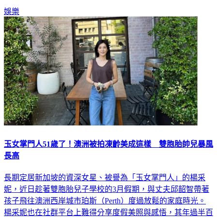
娛樂
玉女掌門人51歲了！澳洲被拍凍齡美成這樣 雙胞胎帥兒暴風
長高
長期定居新加坡的資深女星、被譽為「玉女掌門人」的楊采
妮，近日趁著雙胞胎兒子學校的3月假期，與丈夫邱韶智帶著
孩子飛往澳洲西岸城市珀斯（Perth）度過放鬆的家庭時光。
楊采妮也在社群平台上難得分享度假美照與感悟，其年過半百