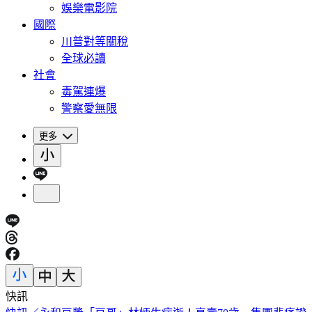
娛樂電影院
國際
川普對等關稅
全球必讀
社會
毒駕連爆
警察愛無限
更多
快訊