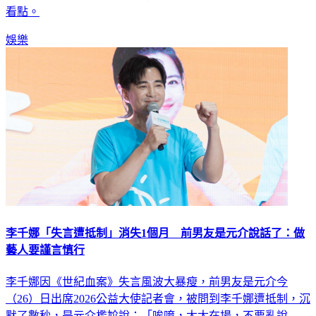
看點。
娛樂
李千娜「失言遭抵制」消失1個月 前男友是元介說話了：做
藝人要謹言慎行
李千娜因《世紀血案》失言風波大暴瘦，前男友是元介今
（26）日出席2026公益大使記者會，被問到李千娜遭抵制，沉
默了數秒，是元介尷尬說：「唉唷，太太在場，不要亂說