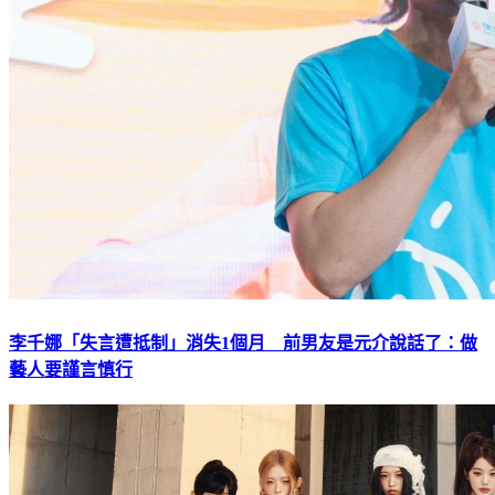
李千娜「失言遭抵制」消失1個月 前男友是元介說話了：做
藝人要謹言慎行