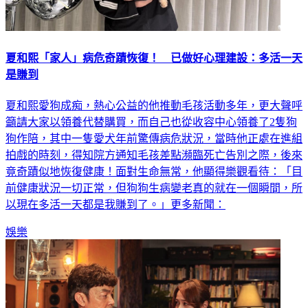
夏和熙「家人」病危奇蹟恢復！ 已做好心理建設：多活一天
是賺到
夏和熙愛狗成痴，熱心公益的他推動毛孩活動多年，更大聲呼
籲請大家以領養代替購買，而自己也從收容中心領養了2隻狗
狗作陪，其中一隻愛犬年前驚傳病危狀況，當時他正處在進組
拍戲的時刻，得知院方通知毛孩差點瀕臨死亡告別之際，後來
竟奇蹟似地恢復健康！面對生命無常，他顯得樂觀看待：「目
前健康狀況一切正常，但狗狗生病變老真的就在一個瞬間，所
以現在多活一天都是我賺到了。」更多新聞：
娛樂