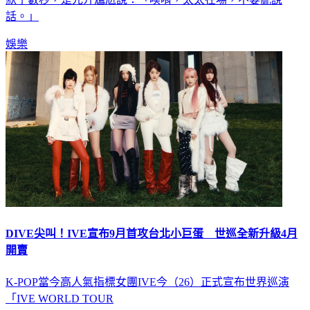
話。」
娛樂
DIVE尖叫！IVE宣布9月首攻台北小巨蛋 世巡全新升級4月
開賣
K-POP當今⾼⼈氣指標女團IVE今（26）正式宣布世界巡演
「IVE WORLD TOUR