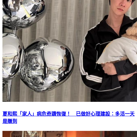
夏和熙「家人」病危奇蹟恢復！ 已做好心理建設：多活一天
是賺到