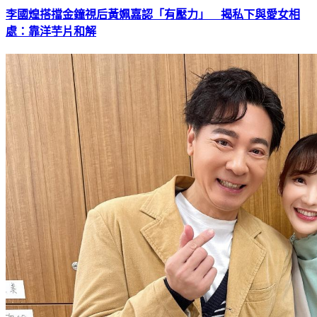
李國煌搭擋金鐘視后黃姵嘉認「有壓力」 揭私下與愛女相
處：靠洋芋片和解