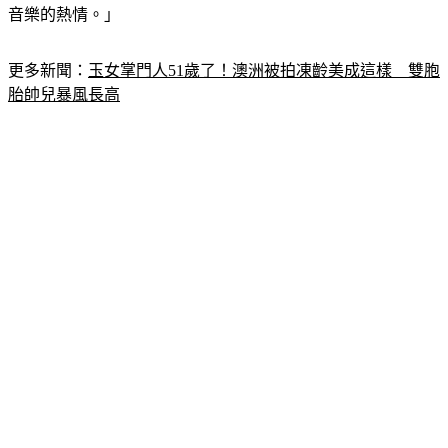
音樂的熱情。」
更多新聞：
玉女掌門人51歲了！澳洲被拍凍齡美成這樣　雙胞
胎帥兒暴風長高