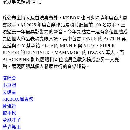
家分享更多創作！」
除公布主持人及首波嘉賓外，KKBOX 也同步揭曉年度百大風
雲歌手，以 2025 年度音樂作品累積聆聽量前 100 名歌手，呈
現過去一年最具影響力的聲音。今年亮點之一是有多位團體成
員因個人作品表現亮眼入選，其中包含 U:NUS 的 AuZTIN 吳
昱廷與 C.Y 蔡承祐、i-dle 的 MINNIE 與 YUQI、SUPER 
JUNIOR 的 EUNHYUK、MAMAMOO 的 HWASA 等人，而 
BLACKPINK 則以團體和 4 位成員全數入榜成為另一大亮
點，展現團體與個人發展並行的音樂趨勢。
演唱會
小巨蛋
吳建豪
KKBOX風雲榜
黃偉晉
歌手榜
全能才子
時尚舞王