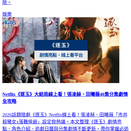
險。
娛樂
Netflix《逐玉》大結局線上看！張凌赫、田曦薇40集分集劇情
全攻略
2026話題陸劇《逐玉》Netflix線上看！張凌赫、田曦薇「市井
殺豬女x落難侯爺」設定掀熱議。本文整理《逐玉》劇情亮
點、角色介紹、追劇日曆與分集劇情不斷更新，帶你掌握必追