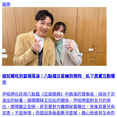
娛樂
被前輩吼到當場落淚！八點檔女星嚇到彈飛 私下真實互動曝
光
尹昭德在民視八點檔《豆腐媽媽》中飾演的理事長，與徐千京
演出的秘書，展開曖昧又拉扯的關係，尹昭德面對女方的表
白，選擇嚴正拒絕，甚至要對方離開秘書職位，背後其實另有
苦衷。不是無情，而是因為後面牽涉查案，擔心她會有生命危