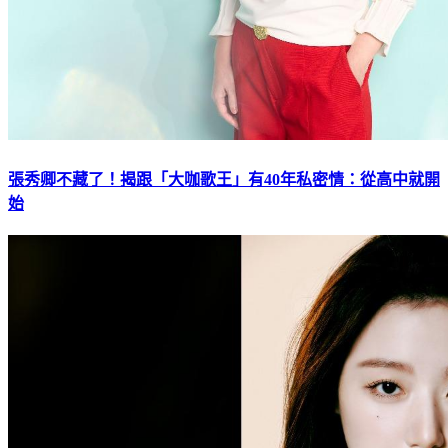
張秀卿不藏了！揭跟「大咖歌王」有40年私密情：從高中就開
始