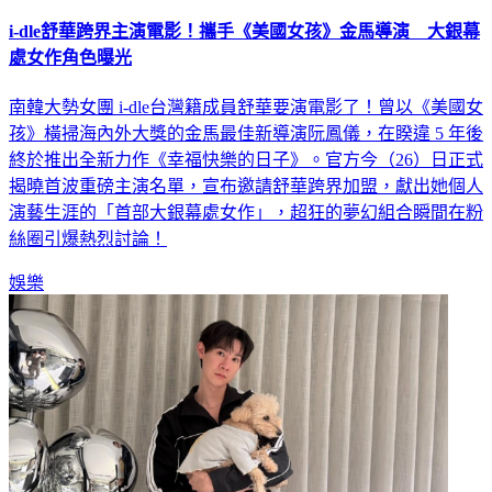
i-dle舒華跨界主演電影！攜手《美國女孩》金馬導演 大銀幕
處女作角色曝光
南韓大勢女團 i-dle台灣籍成員舒華要演電影了！曾以《美國女
孩》橫掃海內外大獎的金馬最佳新導演阮鳳儀，在睽違 5 年後
終於推出全新力作《幸福快樂的日子》。官方今（26）日正式
揭曉首波重磅主演名單，宣布邀請舒華跨界加盟，獻出她個人
演藝生涯的「首部大銀幕處女作」，超狂的夢幻組合瞬間在粉
絲圈引爆熱烈討論！
娛樂