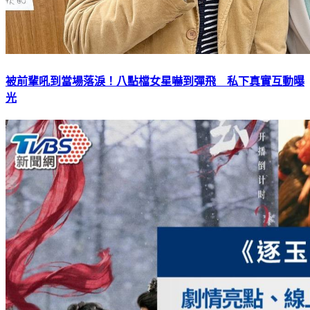
被前輩吼到當場落淚！八點檔女星嚇到彈飛 私下真實互動曝
光