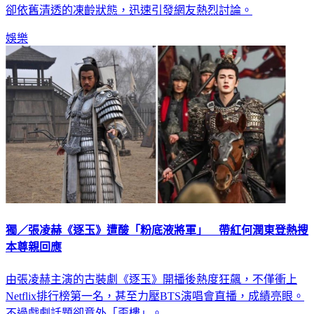
卻依舊清透的凍齡狀態，迅速引發網友熱烈討論。
娛樂
獨／張凌赫《逐玉》遭酸「粉底液將軍」 帶紅何潤東登熱搜
本尊親回應
由張凌赫主演的古裝劇《逐玉》開播後熱度狂飆，不僅衝上
Netflix排行榜第一名，甚至力壓BTS演唱會直播，成績亮眼。
不過戲劇話題卻意外「歪樓」。