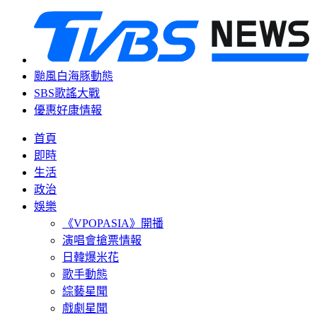
颱風白海豚動態
SBS歌謠大戰
優惠好康情報
首頁
即時
生活
政治
娛樂
《VPOPASIA》開播
演唱會搶票情報
日韓爆米花
歌手動態
綜藝星聞
戲劇星聞