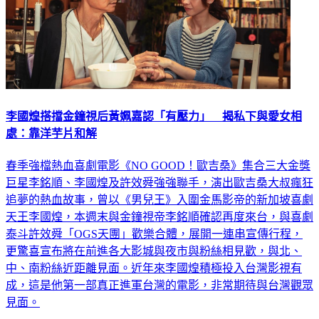
李國煌搭擋金鐘視后黃姵嘉認「有壓力」 揭私下與愛女相
處：靠洋芋片和解
春季強檔熱血喜劇電影《NO GOOD！歐吉桑》集合三大金獎
巨星李銘順、李國煌及許效舜強強聯手，演出歐吉桑大叔瘋狂
追夢的熱血故事，曾以《男兒王》入圍金馬影帝的新加坡喜劇
天王李國煌，本週末與金鐘視帝李銘順確認再度來台，與喜劇
泰斗許效舜「OGS天團」歡樂合體，展開一連串宣傳行程，
更驚喜宣布將在前進各大影城與夜市與粉絲相見歡，與北、
中、南粉絲近距離見面。近年來李國煌積極投入台灣影視有
成，這是他第一部真正進軍台灣的電影，非常期待與台灣觀眾
見面。