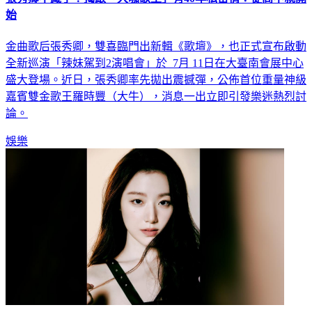
始
金曲歌后張秀卿，雙喜臨門出新輯《歌壇》，也正式宣布啟動
全新巡演「辣妹駕到2演唱會」於 7月 11日在大臺南會展中心
盛大登場。近日，張秀卿率先拋出震撼彈，公佈首位重量神級
嘉賓雙金歌王羅時豐（大牛），消息一出立即引發樂迷熱烈討
論。
娛樂