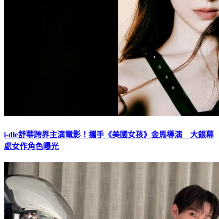
i-dle舒華跨界主演電影！攜手《美國女孩》金馬導演 大銀幕
處女作角色曝光