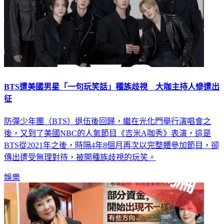
BTS遭美國男星「一句玩笑話」種族歧視 大咖主持人慘遭出
征
防彈少年團（BTS）退伍後回歸，繼在光化門舉行演唱會之
後，又到了美國NBC的人氣節目《吉米A咖秀》表演，這是
BTS從2021年之後，時隔4年8個月再次以完整體參加節目，卻
傳出遭受無理對待，被開種族歧視的玩笑。
娛樂