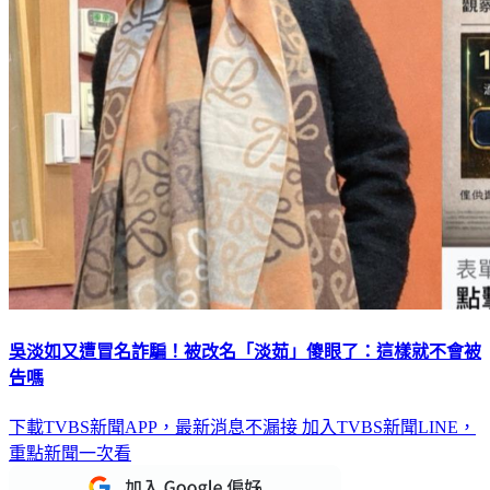
吳淡如又遭冒名詐騙！被改名「淡茹」傻眼了：這樣就不會被
告嗎
下載TVBS新聞APP，最新消息不漏接
加入TVBS新聞LINE，
重點新聞一次看