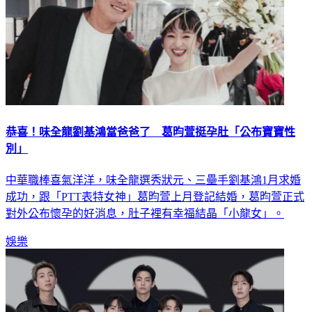
恭喜！味全龍劉基鴻當爸爸了 葛昀萱挺孕肚「公布寶寶性
別」
中華職棒喜氣洋洋，味全龍選秀狀元、三壘手劉基鴻1月求婚
成功，跟「PTT表特女神」葛昀萱上月登記結婚，葛昀萱正式
對外公布懷孕的好消息，肚子裡有幸福結晶「小龍女」。
娛樂