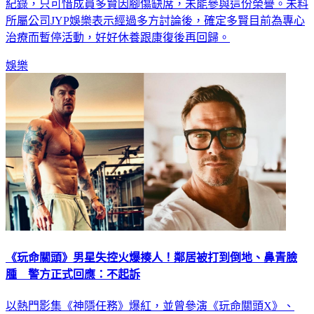
TWICE上週才完成3天在臺北大巨蛋的演出，創下南韓女團的
紀錄，只可惜成員多賢因腳傷缺席，未能參與這份榮譽。未料
所屬公司JYP娛樂表示經過多方討論後，確定多賢目前為專心
治療而暫停活動，好好休養跟康復後再回歸。
娛樂
《玩命關頭》男星失控火爆揍人！鄰居被打到倒地、鼻青臉
腫 警方正式回應：不起訴