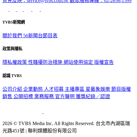
意見反映：service@tvbs.com.tw
觀眾服務專線：02-2656-1599
TVBS新聞網
關於我們
56新聞台節目表
政策與隱私
隱私權政策
性騷擾防治措施
網站使用協定
版權宣告
認識 TVBS
公司介紹
企業動態
人才招募
主播專區
星藝象娛樂
節目版權
銷售
公開招標
業務服務
官方聲明
獲獎紀錄／認證
2026 © TVBS Media Inc. All Rights Reserved. 台北市內湖區瑞