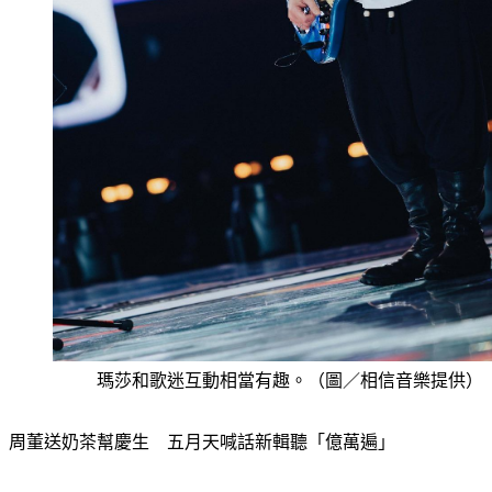
瑪莎和歌迷互動相當有趣。（圖／相信音樂提供）
周董送奶茶幫慶生　五月天喊話新輯聽「億萬遍」