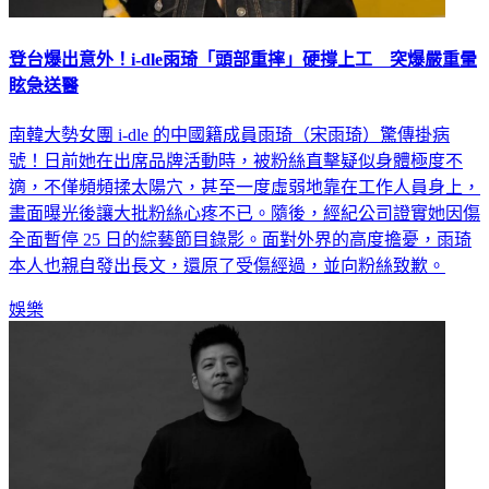
登台爆出意外！i-dle雨琦「頭部重摔」硬撐上工 突爆嚴重暈
眩急送醫
南韓大勢女團 i-dle 的中國籍成員雨琦（宋雨琦）驚傳掛病
號！日前她在出席品牌活動時，被粉絲直擊疑似身體極度不
適，不僅頻頻揉太陽穴，甚至一度虛弱地靠在工作人員身上，
畫面曝光後讓大批粉絲心疼不已。隨後，經紀公司證實她因傷
全面暫停 25 日的綜藝節目錄影。面對外界的高度擔憂，雨琦
本人也親自發出長文，還原了受傷經過，並向粉絲致歉。
娛樂