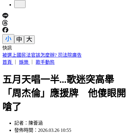
快訊
快訊／南港LaLaport施工鷹架坍塌 航空巨型裝置藝術直墜3
樓
首頁
｜
娛樂
｜
歌手動態
五月天唱一半...歌迷突高舉
「周杰倫」應援牌 他傻眼開
嗆了
記者：陳薈涵