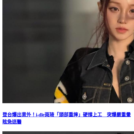
登台爆出意外！i-dle雨琦「頭部重摔」硬撐上工 突爆嚴重暈
眩急送醫