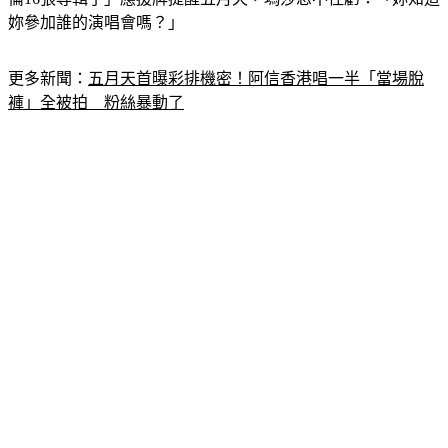
倫16張專輯了」應援牌提醒五月天，瑪莎忍不住虧：「妳知道
妳參加誰的演唱會嗎？」
更多新聞：
五月天首曝彩排機密！阿信香港唱一半「當場脫
褲」全被拍　粉絲暴動了