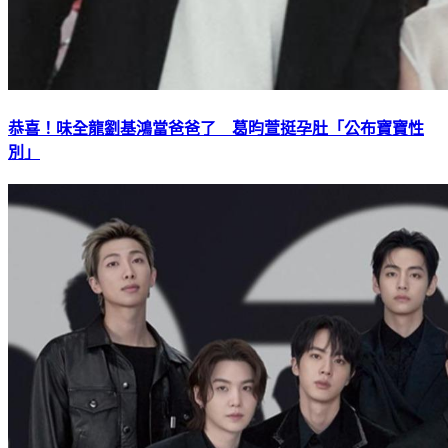
恭喜！味全龍劉基鴻當爸爸了 葛昀萱挺孕肚「公布寶寶性
別」