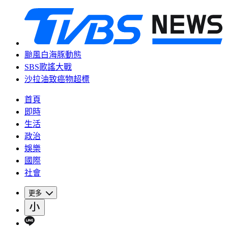
颱風白海豚動態
SBS歌謠大戰
沙拉油致癌物超標
首頁
即時
生活
政治
娛樂
國際
社會
更多