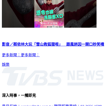
影音／蔡依林大玩「雪山救狐狸哏」 跟風迷因一開口秒笑噴
更多新聞：更多新聞：
娛樂
深入時事，一觸即見