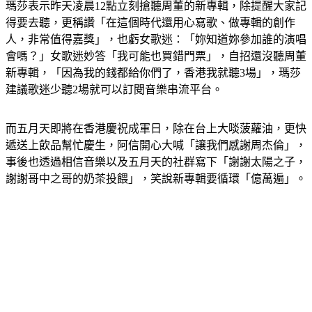
瑪莎表示昨天凌晨12點立刻搶聽周董的新專輯，除提醒大家記
得要去聽，更稱讚「在這個時代還用心寫歌、做專輯的創作
人，非常值得嘉獎」，也虧女歌迷：「妳知道妳參加誰的演唱
會嗎？」女歌迷妙答「我可能也買錯門票」，自招還沒聽周董
新專輯，「因為我的錢都給你們了，香港我就聽3場」，瑪莎
建議歌迷少聽2場就可以訂閱音樂串流平台。
而五月天即將在香港慶祝成軍日，除在台上大啖菠蘿油，更快
遞送上飲品幫忙慶生，阿信開心大喊「讓我們感謝周杰倫」，
事後也透過相信音樂以及五月天的社群寫下「謝謝太陽之子，
謝謝哥中之哥的奶茶投餵」，笑說新專輯要循環「億萬遍」。