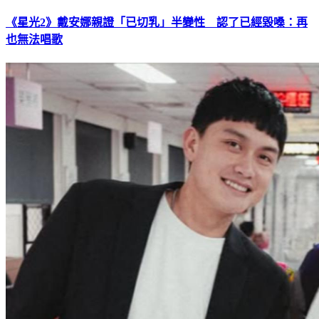
《星光2》戴安娜親證「已切乳」半變性 認了已經毀嗓：再
也無法唱歌