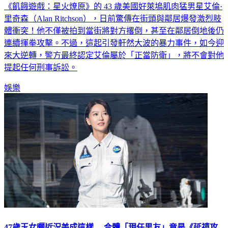
以熱門影集《神隱任務》爆紅，並曾參演《玩命關頭X》、
《飢餓遊戲：星火燎原》的 43 歲美國好萊塢肌肉猛男星艾倫·
里奇森（Alan Ritchson），日前驚傳在街頭與鄰居爆發激烈肢
體衝突！他不僅被拍到當街將對方撂倒，甚至在鄰居倒地後仍
連續揮拳攻擊。不過，這起引發軒然大波的暴力事件，如今迎
來大逆轉，警方最終認定艾倫屬於「正當防衛」，將不會對他
提起任何刑事訴訟。
娛樂