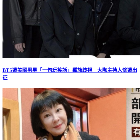
BTS遭美國男星「一句玩笑話」種族歧視 大咖主持人慘遭出
征