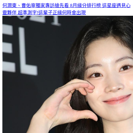
何潤東、曹佑寧獨家專訪搶先看
8月緣分排行榜 這星座遇見心
靈夥伴
超準測字!這輩子正緣何時會出現