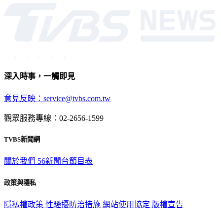
光路451號 | 聯利媒體股份有限公司
深入時事，一觸即見
意見反映：service@tvbs.com.tw
觀眾服務專線：02-2656-1599
TVBS新聞網
關於我們
56新聞台節目表
政策與隱私
隱私權政策
性騷擾防治措施
網站使用協定
版權宣告