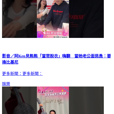
影音／阿Ken見熊熊「當眾脫衣」嗨翻 當她老公面慫恿：要
換比基尼
更多新聞：更多新聞：
娛樂