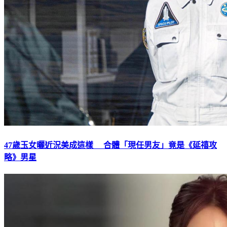
47歲玉女曬近況美成這樣 合體「現任男友」竟是《延禧攻
略》男星