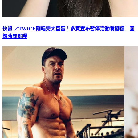
快訊 ／TWICE剛唱完大巨蛋！多賢宣布暫停活動養腳傷 回
歸時間點曝