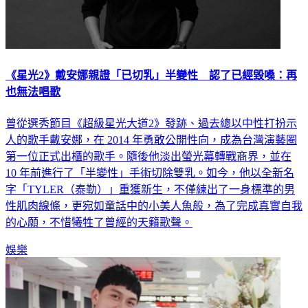
《星光2》戴安娜親證「已切乳」半變性 認了已經毀嗓：再
也無法唱歌
曾從選秀節目《超級星光大道2》發跡、過去總以中性打扮示
人的歌手戴安娜，在 2014 年勇敢公開性向，成為台灣演藝圈
第一位正式出櫃的歌手。隨後他淡出螢光幕轉戰商界，並在
10 年前進行了「半變性」手術切除雙乳。如今，他以全新名
字「TYLER（泰勒）」重獲新生，不僅練出了一身標準的男
性肌肉線條，更宛如童話中的小美人魚般，為了完成真實自我
的心願，不惜犧牲了曾經的天籟歌聲。
娛樂