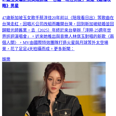
47歲玉女曬近況美成這樣 合體「現任男友」竟是《延禧攻
略》男星
47歲新加坡玉女歌手蔡淳佳20年前以〈陪我看日出〉等歌曲在
台灣走紅，因唱片公司改組而離開台灣，回到新加坡結婚並回
歸驗光師舊業，去（2025）年終於來台舉辦「淳粹·25週年世
界巡迴演唱會」。近來她推出與音樂人林倛玉對唱的新歌〈兩
個人間〉，MV由國際特效團隊打造火星與月球等外太空場
景，花了足足4天拍攝而成。更多新聞：
娛樂