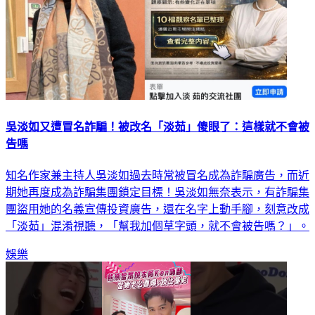
吳淡如又遭冒名詐騙！被改名「淡茹」傻眼了：這樣就不會被
告嗎
知名作家兼主持人吳淡如過去時常被冒名成為詐騙廣告，而近
期她再度成為詐騙集團鎖定目標！吳淡如無奈表示，有詐騙集
團盜用她的名義宣傳投資廣告，還在名字上動手腳，刻意改成
「淡茹」混淆視聽，「幫我加個草字頭，就不會被告嗎？」。
娛樂