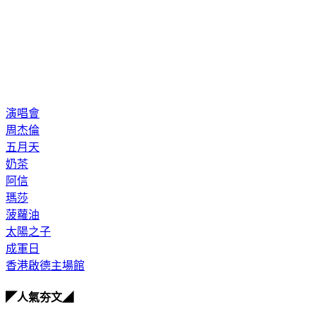
演唱會
周杰倫
五月天
奶茶
阿信
瑪莎
菠蘿油
太陽之子
成軍日
香港啟德主場館
◤人氣夯文◢