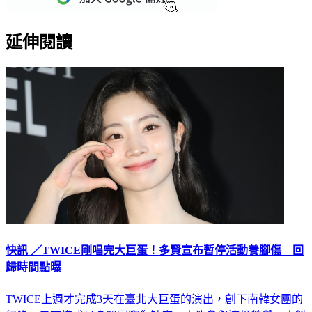
延伸閱讀
快訊 ／TWICE剛唱完大巨蛋！多賢宣布暫停活動養腳傷 回
歸時間點曝