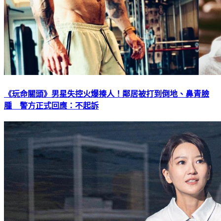
《玩命關頭》男星失控火爆揍人！鄰居被打到倒地、鼻青臉
腫 警方正式回應：不起訴