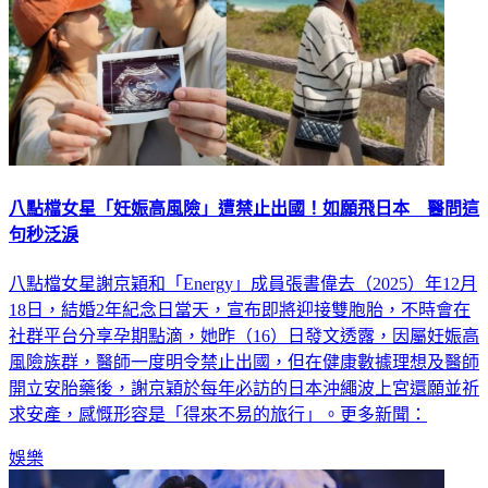
八點檔女星「妊娠高風險」遭禁止出國！如願飛日本 醫問這
句秒泛淚
八點檔女星謝京穎和「Energy」成員張書偉去（2025）年12月
18日，結婚2年紀念日當天，宣布即將迎接雙胞胎，不時會在
社群平台分享孕期點滴，她昨（16）日發文透露，因屬妊娠高
風險族群，醫師一度明令禁止出國，但在健康數據理想及醫師
開立安胎藥後，謝京穎於每年必訪的日本沖繩波上宮還願並祈
求安產，感慨形容是「得來不易的旅行」。更多新聞：
娛樂