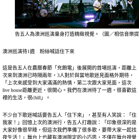
告五人為澳洲巡演量身打造精緻視覺。（圖／相信音樂提
澳洲巡演待1週　粉絲喊話住下來
這是告五人在農曆春節「充飽電」後展開的首場巡演，距離上
次來到澳洲已時隔兩年，3人對於與當地歌迷見面格外期待，
「上次來感受到大家滿滿的熱情，第二次跟大家見面，這次
live house距離更近，很開心。我們在澳洲待了一週，很喜歡這
裡的生活，很chill」。
不少台下歌迷喊話要告五人「住下來」，甚至有人笑說：「住
我家！」回憶上次的澳洲行，告五人打趣說：「印象很深的是
大家好像很早睡，但這次我們準備了很多歌，要帶大家一起找