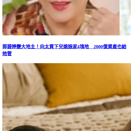
郭碧婷變大地主！向太買下兒媳娘家4塊地 2000億資產也給
她管