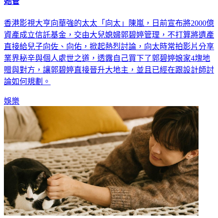
郭碧婷變大地主！向太買下兒媳娘家4塊地 2000億資產也給
她管
香港影視大亨向華強的太太「向太」陳嵐，日前宣布將2000億
資產成立信託基金，交由大兒媳婦郭碧婷管理，不打算將遺產
直接給兒子向佐、向佑，掀起熱烈討論，向太時常拍影片分享
業界秘辛與個人處世之道，透露自己買下了郭碧婷娘家4塊地
贈與對方，讓郭碧婷直接晉升大地主，並且已經在跟設計師討
論如何規劃。
娛樂