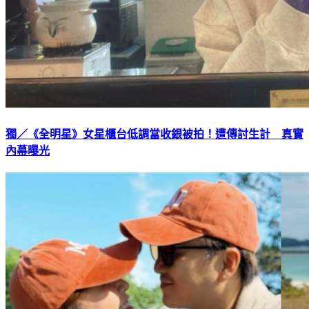
獨／《全明星》女星櫃台低調當收銀被拍！遭傳討生計 真實
內幕曝光