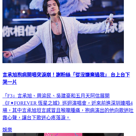
言承旭抱病開唱突淚崩！謝粉絲「從沒嫌棄過我」 台上台下
哭一片
「F3」言承旭、周渝民、吳建豪和五月天阿信展開
《F✦FOREVER 恆星之城》巡迴演唱會，近來前進深圳連唱4
場，其中言承旭坦言感冒且喉嚨腫痛，抱病演出的他向歌迷吐
露心聲，讓台下歌迷心疼落淚。