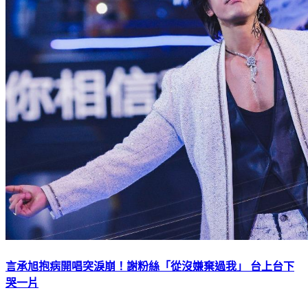
言承旭抱病開唱突淚崩！謝粉絲「從沒嫌棄過我」 台上台下
哭一片