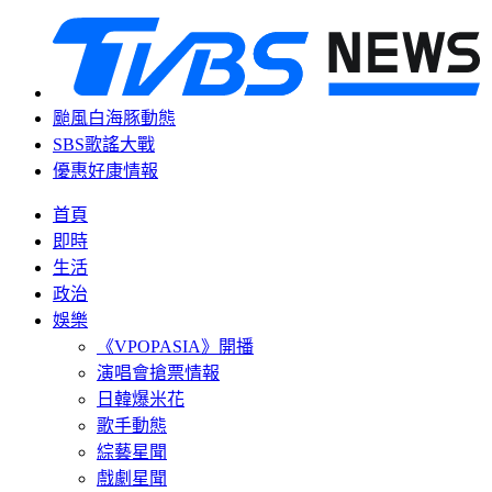
颱風白海豚動態
SBS歌謠大戰
優惠好康情報
首頁
即時
生活
政治
娛樂
《VPOPASIA》開播
演唱會搶票情報
日韓爆米花
歌手動態
綜藝星聞
戲劇星聞