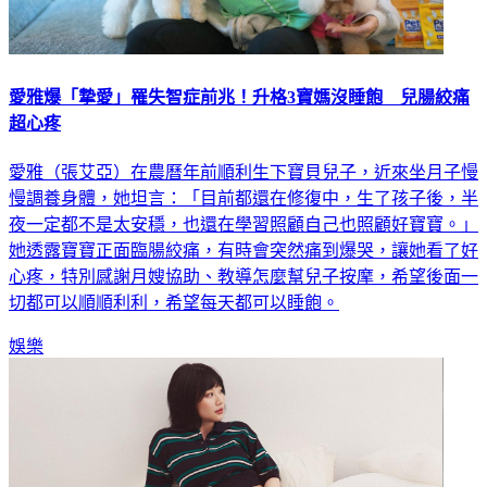
愛雅爆「摯愛」罹失智症前兆！升格3寶媽沒睡飽 兒腸絞痛
超心疼
愛雅（張艾亞）在農曆年前順利生下寶貝兒子，近來坐月子慢
慢調養身體，她坦言：「目前都還在修復中，生了孩子後，半
夜一定都不是太安穩，也還在學習照顧自己也照顧好寶寶。」
她透露寶寶正面臨腸絞痛，有時會突然痛到爆哭，讓她看了好
心疼，特別感謝月嫂協助、教導怎麼幫兒子按摩，希望後面一
切都可以順順利利，希望每天都可以睡飽。
娛樂