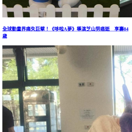
全球動畫界痛失巨擘！《哆啦A夢》導演芝山努癌逝 享壽84
歲