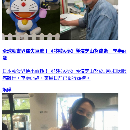
全球動畫界痛失巨擘！《哆啦A夢》導演芝山努癌逝 享壽84
歲
日本動漫界傳出噩耗！《哆啦A夢》導演芝山努於3月6日因肺
癌離世，享壽84歲，家屬日前已舉行葬禮。
娛樂