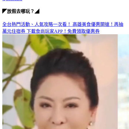
雲安
Queencard
◤放假去哪玩？◢
全台熱門活動、人氣攻略一次看！
高雄美食優惠開搶！再抽
萬元住宿券
下載食尚玩家APP！免費領取優惠券