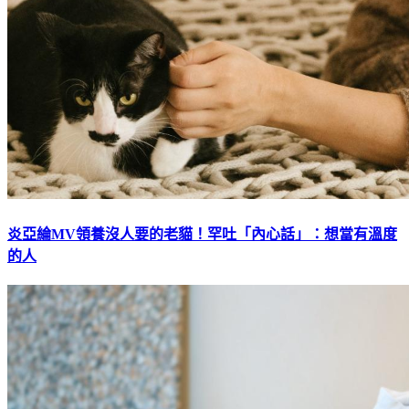
炎亞綸MV領養沒人要的老貓！罕吐「內心話」：想當有溫度
的人