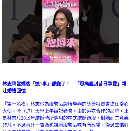
娛樂
林志玲當媽後「這1事」都變了！ 「忍痛塵封昔日摯愛」親
吐婚禮回憶
「第一名模」林志玲為服裝品牌所舉辦的慈善特賣會擔任愛心
大使，今（17）天早上舉辦記者會。由於這次合作的品牌，正
是林志玲2019年結婚時所穿用的中式結婚禮服，對她而言意義