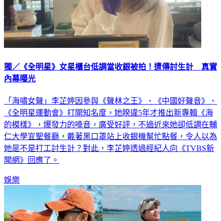
獨／《全明星》女星櫃台低調當收銀被拍！遭傳討生計 真實
內幕曝光
「海嘯女聲」李芷婷因參與《聲林之王》、《中國好聲音》、
《全明星運動會》打開知名度，她睽違5年才推出新專輯《海
的模樣》，爆發力的嗓音，廣受好評，不過近來她卻低調在輔
仁大學宜聖餐廳，戴著黑口罩站上收銀機幫忙點餐，令人以為
她是不是打工討生計？對此，李芷婷透過經紀人向《TVBS新
聞網》回應了。
娛樂