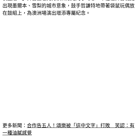
夜生活！」舞台上也藏有澳洲限定的小巧思，不僅在舞台視覺
出現墨爾本、雪梨的城市意象，鼓手哲謙特地帶著袋鼠玩偶放
在鼓組上，為澳洲場演出增添專屬紀念。
更多新聞：
合作告五人！頌樂被「這中文字」打敗　笑認：有