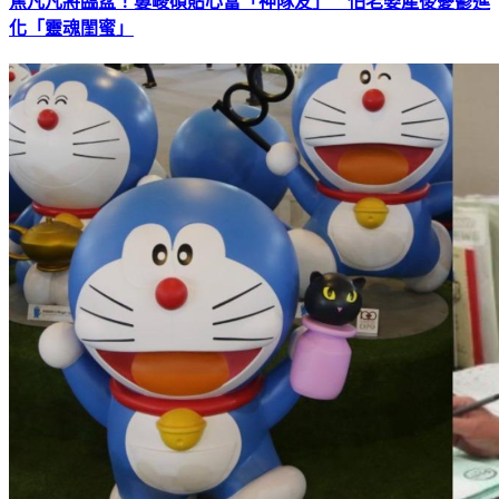
焦凡凡將臨盆！婁峻碩貼心當「神隊友」 怕老婆產後憂鬱進
化「靈魂閨蜜」