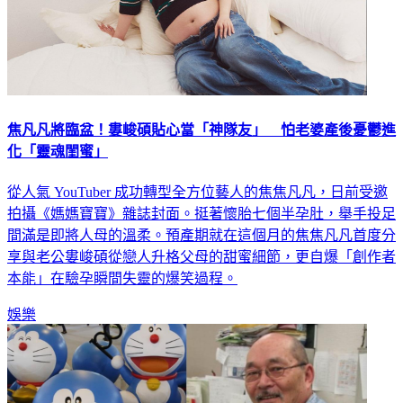
焦凡凡將臨盆！婁峻碩貼心當「神隊友」 怕老婆產後憂鬱進
化「靈魂閨蜜」
從人氣 YouTuber 成功轉型全方位藝人的焦焦凡凡，日前受邀
拍攝《媽媽寶寶》雜誌封面。挺著懷胎七個半孕肚，舉手投足
間滿是即將人母的溫柔。預產期就在這個月的焦焦凡凡首度分
享與老公婁峻碩從戀人升格父母的甜蜜細節，更自爆「創作者
本能」在驗孕瞬間失靈的爆笑過程。
娛樂