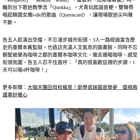
「kangaroo」、無尾熊「koala」。當看到「短尾矮袋鼠」時，
輪到台下歌迷教學念「Quokka」，犬青玩起諧音梗，雙聲帶
唱起韓國女團i-dle的歌曲〈Queencard〉，讓現場歌迷尖叫聲
不斷。
告五人趁演出空檔，不忘漫步城市街頭，3人一路經過富含歷
史的墨爾本舊監獄，也造訪充滿人文氣息的圖書館，同時不忘
朝聖被譽為咖啡之都的墨爾本咖啡文化，邊走邊喝咖啡、感受
街頭氛圍，告五人忍不住直呼：「真的很喜歡這裡的步調，1
天可以喝4杯咖啡！」
更多新聞：
大咖天團回母校報恩！助學弟妹圓音樂夢　還捐救
護車好暖心