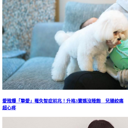
愛雅爆「摯愛」罹失智症前兆！升格3寶媽沒睡飽 兒腸絞痛
超心疼