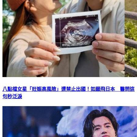
八點檔女星「妊娠高風險」遭禁止出國！如願飛日本 醫問這
句秒泛淚