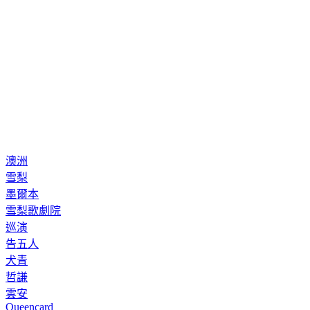
澳洲
雪梨
墨爾本
雪梨歌劇院
巡演
告五人
犬青
哲謙