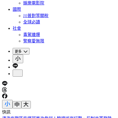
娛樂電影院
國際
川普對等關稅
全球必讀
社會
毒駕連爆
警察愛無限
更多
快訊