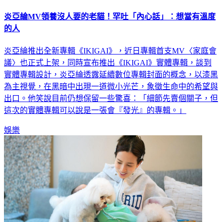
炎亞綸MV領養沒人要的老貓！罕吐「內心話」：想當有溫度
的人
炎亞綸推出全新專輯《IKIGAI》，近日專輯首支MV〈家庭會
議〉也正式上架，同時宣布推出《IKIGAI》實體專輯，談到
實體專輯設計，炎亞綸透露延續數位專輯封面的概念，以漆黑
為主視覺，在黑暗中出現一道微小光芒，象徵生命中的希望與
出口。他笑說目前仍想保留一些驚喜：「細節先賣個關子，但
這次的實體專輯可以說是一張會『發光』的專輯。」
娛樂