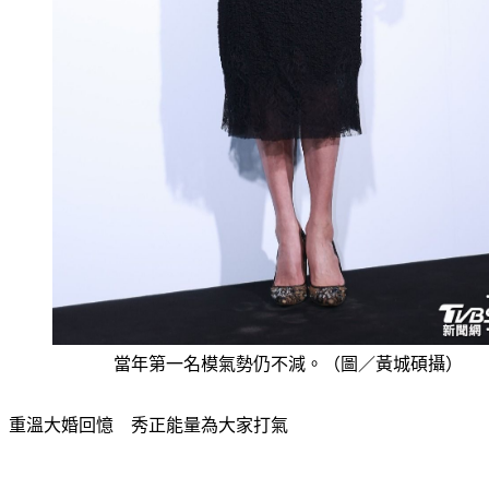
當年第一名模氣勢仍不減。（圖／黃城碩攝）
重溫大婚回憶　秀正能量為大家打氣
模特兒出身的林志玲記者會上聊到了過去在秀場的回憶，去