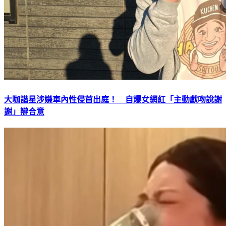
大咖諧星涉嫌車內性侵首出庭！ 自爆女網紅「主動獻吻說謝
謝」辯合意