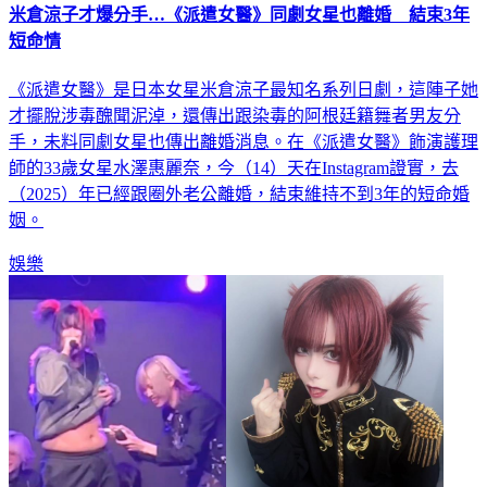
短命情
《派遣女醫》是日本女星米倉涼子最知名系列日劇，這陣子她
才擺脫涉毒醜聞泥淖，還傳出跟染毒的阿根廷籍舞者男友分
手，未料同劇女星也傳出離婚消息。在《派遣女醫》飾演護理
師的33歲女星水澤惠麗奈，今（14）天在Instagram證實，去
（2025）年已經跟圈外老公離婚，結束維持不到3年的短命婚
姻。
娛樂