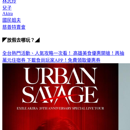
兒子
Akira
國民姐夫
慈善特賣會
◤放假去哪玩？◢
全台熱門活動、人氣攻略一次看！
高雄美食優惠開搶！再抽
萬元住宿券
下載食尚玩家APP！免費領取優惠券