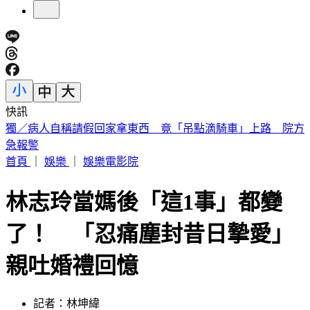
快訊
白海豚明逼近家門！「豪雨熱區」曝光 東部高溫36度
首頁
｜
娛樂
｜
娛樂電影院
林志玲當媽後「這1事」都變
了！ 「忍痛塵封昔日摯愛」
親吐婚禮回憶
記者：林坤緯
發佈時間：2026.03.17 12:10