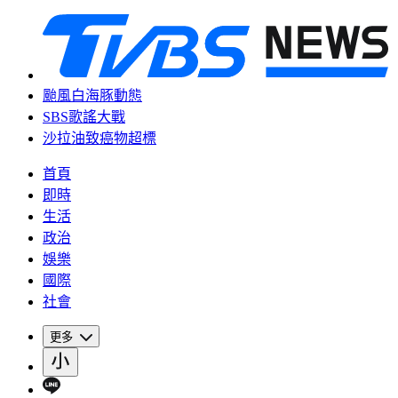
颱風白海豚動態
SBS歌謠大戰
沙拉油致癌物超標
首頁
即時
生活
政治
娛樂
國際
社會
更多