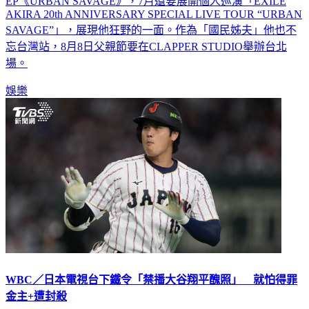
SAVAGE”」，展現他狂野的一面。作為「國民姊夫」他也不
忘台灣站，8月8日父親節要在CLAPPER STUDIO舉辦台北
場。
娛樂
WBC／日本電視台下鐵令「禁播大谷翔平醜照」 就怕得罪
金主+遭封殺