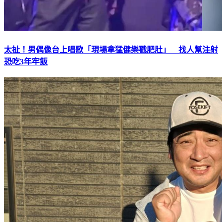
太扯！男偶像台上唱歌「現場拿猛健樂戳肥肚」 找人幫注射
恐吃3年牢飯