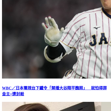
WBC／日本電視台下鐵令「禁播大谷翔平醜照」 就怕得罪
金主+遭封殺