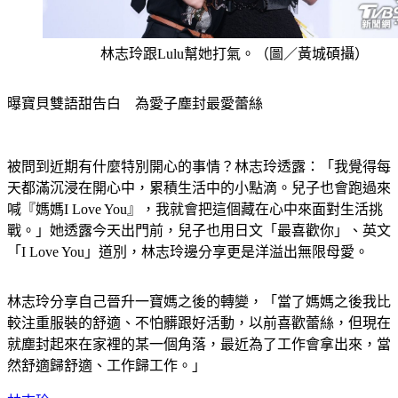
林志玲跟Lulu幫她打氣。（圖／黃城碩攝）
曝寶貝雙語甜告白　為愛子塵封最愛蕾絲
被問到近期有什麼特別開心的事情？林志玲透露：「我覺得每
天都滿沉浸在開心中，累積生活中的小點滴。兒子也會跑過來
喊『媽媽I Love You』，我就會把這個藏在心中來面對生活挑
戰。」她透露今天出門前，兒子也用日文「最喜歡你」、英文
「I Love You」道別，林志玲邊分享更是洋溢出無限母愛。
林志玲分享自己晉升一寶媽之後的轉變，「當了媽媽之後我比
較注重服裝的舒適、不怕髒跟好活動，以前喜歡蕾絲，但現在
就塵封起來在家裡的某一個角落，最近為了工作會拿出來，當
然舒適歸舒適、工作歸工作。」
林志玲