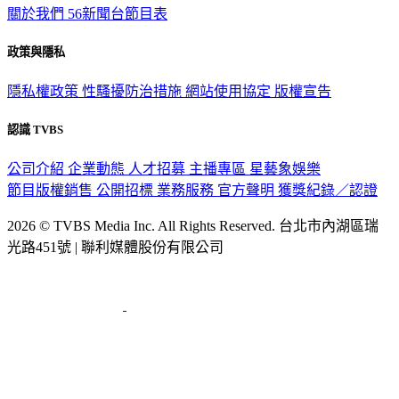
政策與隱私
隱私權政策
性騷擾防治措施
網站使用協定
版權宣告
認識 TVBS
公司介紹
企業動態
人才招募
主播專區
星藝象娛樂
節目版權銷售
公開招標
業務服務
官方聲明
獲獎紀錄／認證
2026 © TVBS Media Inc. All Rights Reserved. 台北市內湖區瑞
光路451號 | 聯利媒體股份有限公司