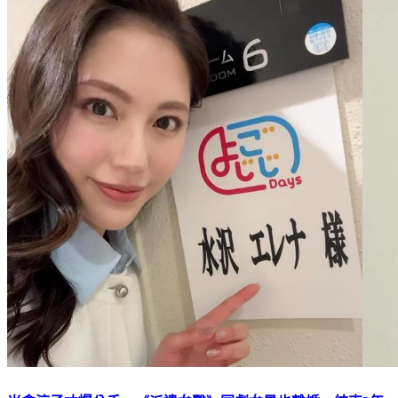
米倉涼子才爆分手…《派遣女醫》同劇女星也離婚 結束3年