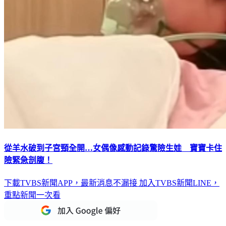
從羊水破到子宮頸全開…女偶像感動記錄驚險生娃 寶寶卡住
險緊急剖腹！
下載TVBS新聞APP，最新消息不漏接
加入TVBS新聞LINE，
重點新聞一次看