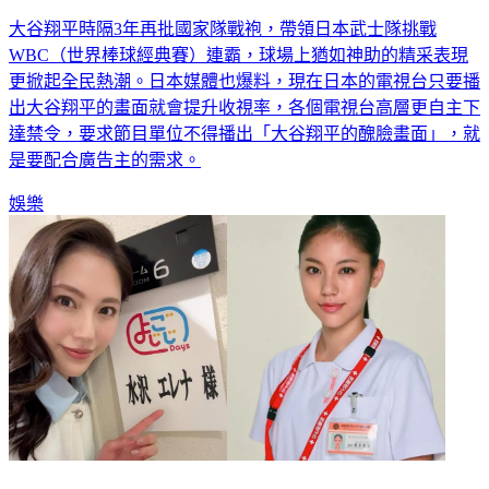
大谷翔平時隔3年再批國家隊戰袍，帶領日本武士隊挑戰
WBC（世界棒球經典賽）連霸，球場上猶如神助的精采表現
更掀起全民熱潮。日本媒體也爆料，現在日本的電視台只要播
出大谷翔平的畫面就會提升收視率，各個電視台高層更自主下
達禁令，要求節目單位不得播出「大谷翔平的醜臉畫面」，就
是要配合廣告主的需求。
娛樂
米倉涼子才爆分手…《派遣女醫》同劇女星也離婚 結束3年