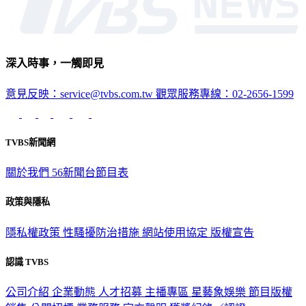
深入時事，一觸即見
意見反映：service@tvbs.com.tw
觀眾服務專線：02-2656-1599
TVBS新聞網
關於我們
56新聞台節目表
政策與隱私
隱私權政策
性騷擾防治措施
網站使用協定
版權宣告
認識 TVBS
公司介紹
企業動態
人才招募
主播專區
星藝象娛樂
節目版權
銷售
公開招標
業務服務
官方聲明
獲獎紀錄／認證