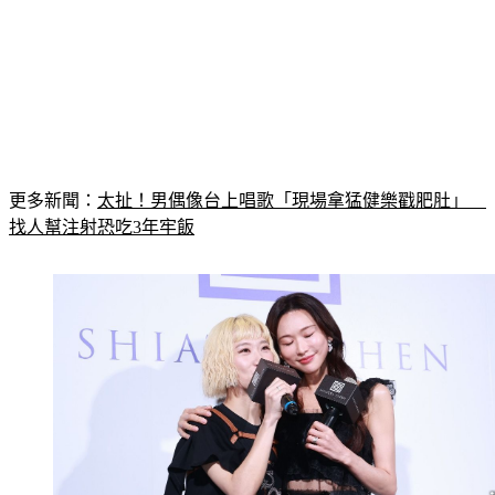
更多新聞：
太扯！男偶像台上唱歌「現場拿猛健樂戳肥肚」　
找人幫注射恐吃3年牢飯