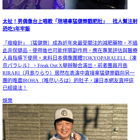
太扯！男偶像台上唱歌「現場拿猛健樂戳肥肚」 找人幫注射
恐吃3年牢飯
「瘦瘦針」（猛健樂）成為近年來最受關注的減肥藥物，不過
此非保健品，使用後也可能伴隨副作用，應在專業評估與醫療
人員指導下使用。未料日本偶像團體TOKYOPARALELL（凍
京パラレル）、Freak Out X舉辦聯合演出，前者團員月島
RIRARI（月島りらり）居然在表演中直接拿猛健樂戳向另一
團的唯盡IROHA（唯尽いろは）的肚子，讓日本網友直呼這
已經違法！
娛樂