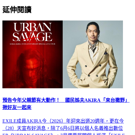
延伸閱讀
預告今年父親節有大動作！ 國民姊夫AKIRA「來台撒野」
揪好友一起來
EXILE成員AKIRA今（2026）年迎來出道20週年，更在今
（28）天宣布好消息，除了6月6日將以個人名義推出數位
EP《URBAN SAVAGE》，7月還要展開個人巡演「EXILE
AKIRA 20th ANNIVERSARY SPECIAL LIVE TOUR “URBAN