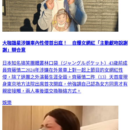
大咖諧星涉嫌車內性侵首出庭！ 自爆女網紅「主動獻吻說謝
謝」辯合意
日本知名搞笑團體叢林口袋（ジャングルポケット）43歲前成
員齊藤慎二2024年涉嫌在外景車上對一起上節目的女網紅性
侵，除了退團之外演藝生涯全毀。齊藤慎二昨（13）天首度現
身東京地方法院出席首次開庭，他強調自己認為女方同意才有
親密接觸，兩人事後還交換聯絡方式。
娛樂