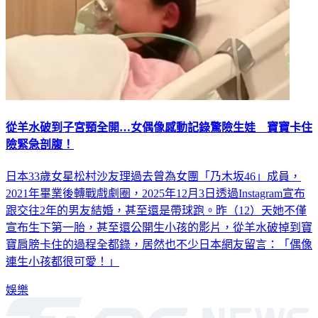
從羊水破到子宮頸全開…女偶像感動記錄驚險生娃 寶寶卡住
險緊急剖腹！
日本33歲女星松村沙友理過去曾為女團「乃木坂46」成員，
2021年畢業後轉戰戲劇圈，2025年12月3日透過Instagram宣布
跟交往2年的男友結婚，甚至還是帶球跑。昨（12）天她不僅
宣布生下第一胎，甚至還公開生小孩的影片，從羊水破掉到寶
寶肩膀卡住的過程全都錄，居然也不少日本網友留言：「偶像
連生小孩都很可愛！」
娛樂