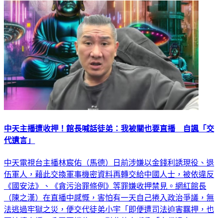
中天主播遭收押！館長喊話徒弟：我被關也要直播 自諷「交
代遺言」
中天電視台主播林宸佑（馬德）日前涉嫌以金錢利誘現役、退
伍軍人，藉此交換軍事機密資料再轉交給中國人士，被依違反
《國安法》、《貪污治罪條例》等罪嫌收押禁見。網紅館長
（陳之漢）在直播中感慨，害怕有一天自己捲入政治爭議，無
法逃過牢獄之災，便交代徒弟小宇「即便遭司法迫害羈押，也