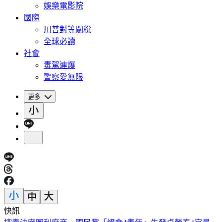
娛樂電影院
國際
川普對等關稅
全球必讀
社會
毒駕連爆
警察愛無限
更多
快訊