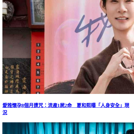
愛雅懷孕8個月遭咒：流產1屍2命 夏和熙曝「人身安全」現
況