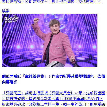
要持續直播，公司要撐住。」對此他自嘲像「交代遺言」。
娛樂
胡瓜才喊話「拿錢羞辱我」！作家力挺爆昔獲獎遭調包 砍價
內幕曝光
「綜藝天王」胡瓜主持民視《綜藝大集合》24年，先前傳出因
主持費被砍價，導致胡瓜計畫今年1月底就不再與民視合作，
近來雙方破冰，改為胡瓜主持一集、領一集的費用，胡瓜受訪