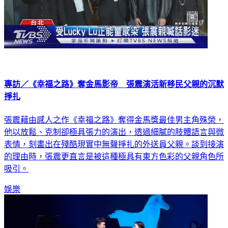
專訪／《幸福之路》奪金馬影帝 張震演活新移民父親的沉默
掙扎
張震藉由感人之作《幸福之路》奪得金馬獎最佳男主角殊榮，
他以放鬆、克制卻極具張力的演出，透過細膩的肢體語言與微
表情，刻畫出在殘酷現實中無聲掙扎的外送員父親。談到接演
的理由時，張震更直言是被這種極具有東方色彩的父親角色所
吸引。
娛樂