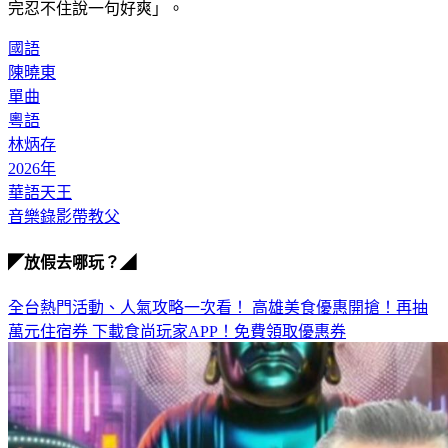
完忍不住說一句好爽」。
國語
陳曉東
單曲
粵語
林炳存
2026年
華語天王
音樂錄影帶教父
◤放假去哪玩？◢
全台熱門活動、人氣攻略一次看！
高雄美食優惠開搶！再抽
萬元住宿券
下載食尚玩家APP！免費領取優惠券