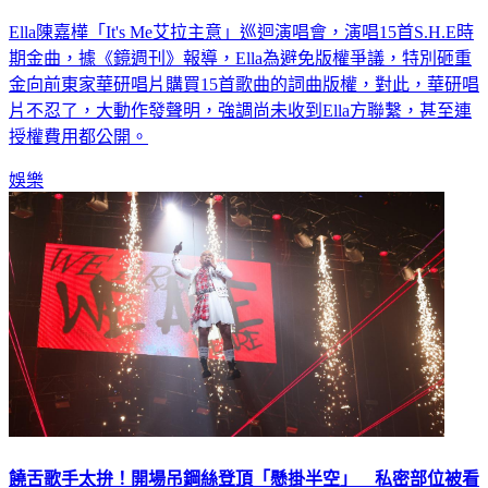
Ella陳嘉樺「It's Me艾拉主意」巡迴演唱會，演唱15首S.H.E時
期金曲，據《鏡週刊》報導，Ella為避免版權爭議，特別砸重
金向前東家華研唱片購買15首歌曲的詞曲版權，對此，華研唱
片不忍了，大動作發聲明，強調尚未收到Ella方聯繫，甚至連
授權費用都公開。
娛樂
饒舌歌手太拚！開場吊鋼絲登頂「懸掛半空」 私密部位被看