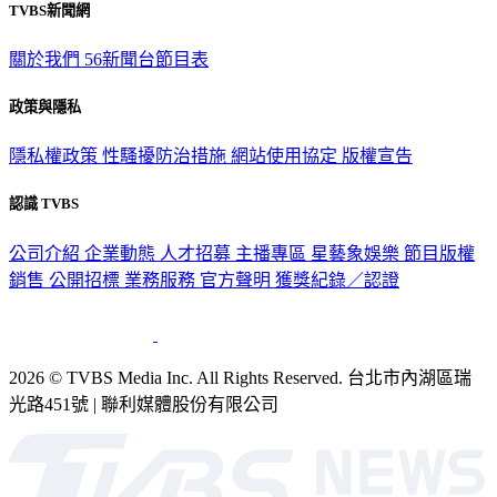
TVBS新聞網
關於我們
56新聞台節目表
政策與隱私
隱私權政策
性騷擾防治措施
網站使用協定
版權宣告
認識 TVBS
公司介紹
企業動態
人才招募
主播專區
星藝象娛樂
節目版權
銷售
公開招標
業務服務
官方聲明
獲獎紀錄／認證
2026 © TVBS Media Inc. All Rights Reserved. 台北市內湖區瑞
光路451號 | 聯利媒體股份有限公司