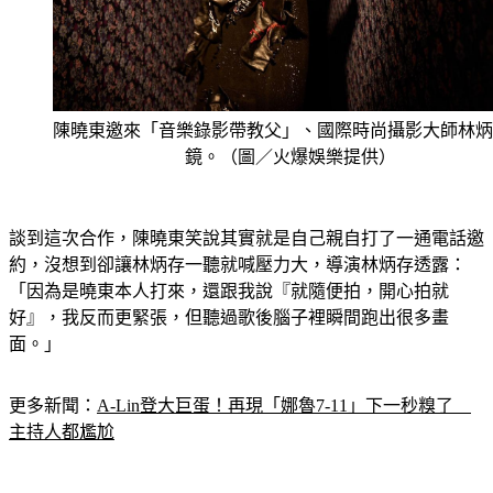
陳曉東邀來「音樂錄影帶教父」、國際時尚攝影大師林炳
鏡。（圖／火爆娛樂提供）
談到這次合作，陳曉東笑說其實就是自己親自打了一通電話邀
約，沒想到卻讓林炳存一聽就喊壓力大，導演林炳存透露：
「因為是曉東本人打來，還跟我說『就隨便拍，開心拍就
好』，我反而更緊張，但聽過歌後腦子裡瞬間跑出很多畫
面。」
更多新聞：
A-Lin登大巨蛋！再現「娜魯7-11」下一秒糗了　
主持人都尷尬