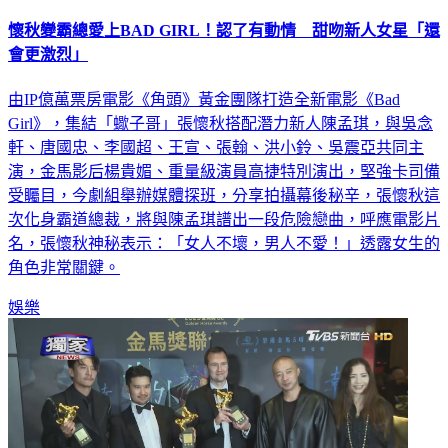
懷秋變霸總愛上BAD GIRL！認了有動情 甜吻新人女星「還
會更激烈」
由IP億萬票房電影《角頭》黃金團隊打造全新電影《Bad
Girl》，集結「蠍子哥」張懷秋搭配潛力新人陳孟琪，與吳念
軒、唐國忠、李國超、王宣、張翰、洪小鈴、吳震亞共同主
演，金馬影后楊貴媚、重量級演員高捷特別演出，堅強卡司備
受矚目，今劇組舉辦媒體探班，分享拍攝幕後秘辛，張懷秋這
次化身霸道總裁，將與陳孟琪譜出一段危險戀曲，呼應電影片
名，張懷秋神秘表示：「女人不壞，男人不愛！」透露女生的
角色非常關鍵。
娛樂