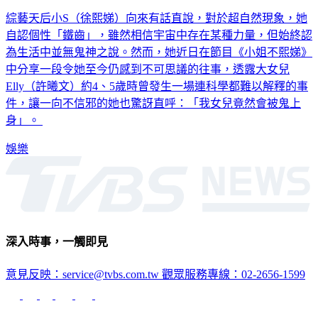
綜藝天后小S（徐熙娣）向來有話直說，對於超自然現象，她
自認個性「鐵齒」，雖然相信宇宙中存在某種力量，但始終認
為生活中並無鬼神之說。然而，她近日在節目《小姐不熙娣》
中分享一段令她至今仍感到不可思議的往事，透露大女兒
Elly（許曦文）約4、5歲時曾發生一場連科學都難以解釋的事
件，讓一向不信邪的她也驚訝直呼：「我女兒竟然會被鬼上
身」。
娛樂
深入時事，一觸即見
意見反映：service@tvbs.com.tw
觀眾服務專線：02-2656-1599