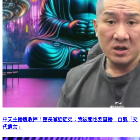
中天主播遭收押！館長喊話徒弟：我被關也要直播 自諷「交
代遺言」