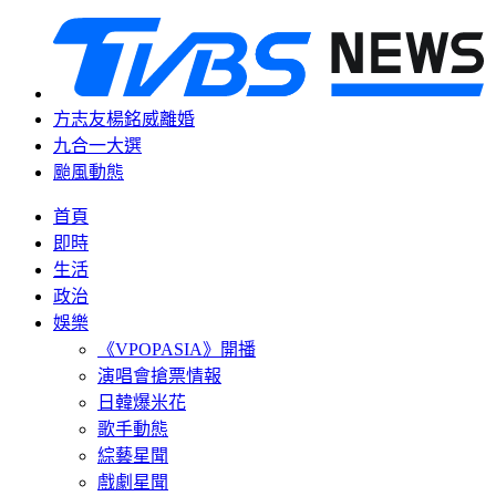
方志友楊銘威離婚
九合一大選
颱風動態
首頁
即時
生活
政治
娛樂
《VPOPASIA》開播
演唱會搶票情報
日韓爆米花
歌手動態
綜藝星聞
戲劇星聞