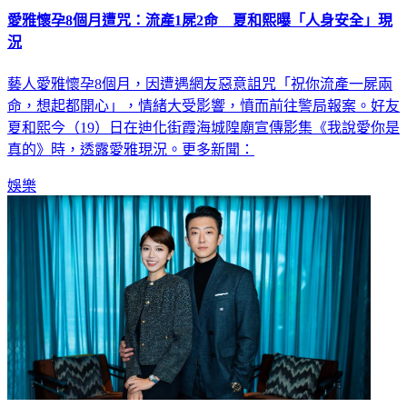
愛雅懷孕8個月遭咒：流產1屍2命 夏和熙曝「人身安全」現
況
藝人愛雅懷孕8個月，因遭遇網友惡意詛咒「祝你流產一屍兩
命，想起都開心」，情緒大受影響，憤而前往警局報案。好友
夏和熙今（19）日在迪化街霞海城隍廟宣傳影集《我說愛你是
真的》時，透露愛雅現況。更多新聞：
娛樂