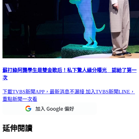
蘇打綠阿龔學生是雙金歌后！私下驚人緣分曝光 認給了第一
次
下載TVBS新聞APP，最新消息不漏接
加入TVBS新聞LINE，
重點新聞一次看
延伸閱讀