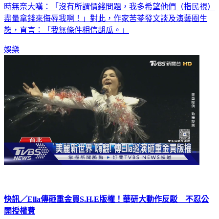
時無奈大嘆：「沒有所謂價錢問題，我多希望他們（指民視）
盡量拿錢來侮辱我啊！」對此，作家苦苓發文談及演藝圈生
態，直言：「我無條件相信胡瓜。」
娛樂
快訊／Ella傳砸重金買S.H.E版權！華研大動作反駁 不忍公
開授權費