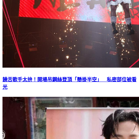
饒舌歌手太拚！開場吊鋼絲登頂「懸掛半空」 私密部位被看
光