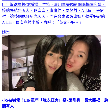
Lulu黃路梓茵CP檔攜手主持，夏川里美領銜開唱揭開序幕，
接續集結告五人、玖壹壹、盧廣仲、周興哲、A-Lin 、張信
哲，讓整個尾牙星光閃閃，而在台東跟張惠妹互動受好評的
A-Lin，這次竟然出槌，直呼：「英文不好。」
娛樂
小S被嚇傻！Elly童年「脫衣狂奔」疑7鬼附身 長大親揭：房
間有人