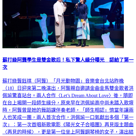
蘇打綠阿龔學生是雙金歌后！私下驚人緣分曝光 認給了第一
次
蘇打綠龔鈺祺（阿龔）「月光動物園」音樂會台北站昨晚
（18）日迎來第二晚演出，阿龔親自邀請金曲金馬雙金歌者洪
佩瑜驚喜站台。兩人合作〈Let’s Dream About Love〉後，隨即
在台上揭開一段師生緣分，原來早在洪佩瑜高中尚未踏入歌壇
時，阿龔曾是她的舞蹈課伴奏老師，「師生相認」憶當年讓兩
人也笑成一團，兩人首次合作，洪佩瑜一口氣獻出多個「第一
次」：第一次首唱新歌電影《陽光女子合唱團》再見版主題曲
〈再見的時候〉，更是第一位坐上阿龔鋼琴椅的女子，演出結