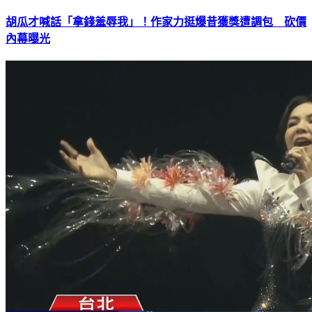
胡瓜才喊話「拿錢羞辱我」！作家力挺爆昔獲獎遭調包 砍價
內幕曝光