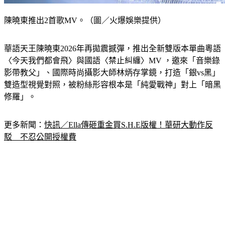
陳曉東推出2首歌MV。（圖／火爆娛樂提供）
華語天王陳曉東2026年再拋震撼彈，推出全新雙版本單曲粵語
〈今天我們都會飛〉與國語〈禁止糾纏〉MV ，邀來「音樂錄
影帶教父」、國際時尚攝影大師林炳存掌鏡，打造「銀vs黑」
雙造型視覺對照，被粉絲形容根本是「純愛戰神」對上「暗黑
修羅」。
更多新聞：
快訊／Ella傳砸重金買S.H.E版權！華研大動作反
駁　不忍公開授權費