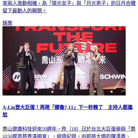
束兩人激動相擁，為「陽光女子」與「月光男子」的日月合體
留下最動人的瞬間。
娛樂
A-Lin登大巨蛋！再現「娜魯7-11」下一秒糗了 主持人都尷
尬
喬山健康科技迎來50週年，昨（18）日於台北大巨蛋舉辦「喬
山50感恩慈善演唱會」，締造紀錄，由即將大婚的陳漢典、