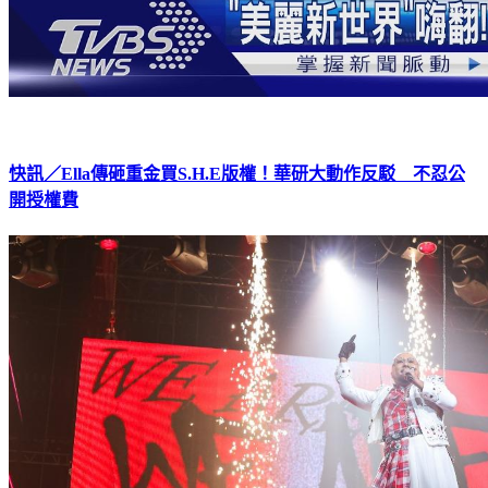
快訊／Ella傳砸重金買S.H.E版權！華研大動作反駁 不忍公
開授權費