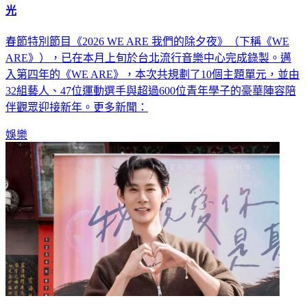
光
春節特別節目《2026 WE ARE 我們的除夕夜》（下稱《WE
ARE》），已在本月上旬於台北流行音樂中心完成錄製。邁
入第四年的《WE ARE》，本次共規劃了10個主題單元，並由
32組藝人、47位運動選手與超過600位青年學子的豪華陣容陪
伴觀眾迎接新年。更多新聞：
娛樂