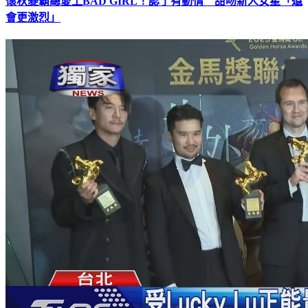
懷秋變霸總愛上BAD GIRL！認了有動情 甜吻新人女星「還
會更激烈」