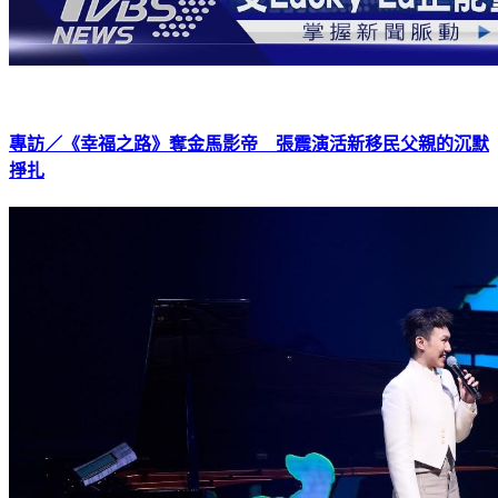
專訪／《幸福之路》奪金馬影帝 張震演活新移民父親的沉默
掙扎