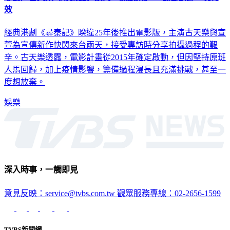
經典港劇《尋秦記》睽違25年後推出電影版，主演古天樂與宣
萱為宣傳新作快閃來台兩天，接受專訪時分享拍攝過程的艱
辛。古天樂透露，電影計畫從2015年確定啟動，但因堅持原班
人馬回歸，加上疫情影響，籌備過程漫長且充滿挑戰，甚至一
度想放棄。
娛樂
深入時事，一觸即見
意見反映：service@tvbs.com.tw
觀眾服務專線：02-2656-1599
TVBS新聞網