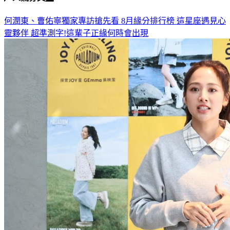
何潤東、曹佑寧獨家專訪搶先看
8月緣分排行榜 這星座遇見心
靈夥伴
超準測字!這輩子正緣何時會出現