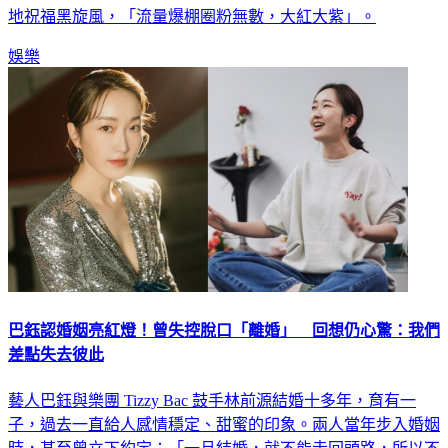
娛樂
巴鈺認婚姻亮紅燈！曾失控脫口「離婚」 回想仍心驚：我們
差點失去彼此
藝人巴鈺與樂團 Tizzy Bac 鼓手林前源結婚十多年，育有一
子，過去一直給人感情穩定、甜蜜的印象。兩人當年步入婚姻
時，甚至曾立下約定：「一旦結婚，就不能走回頭路，所以不