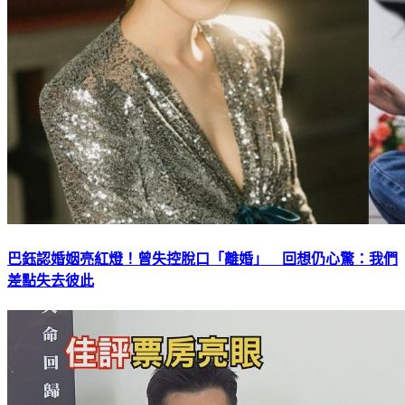
巴鈺認婚姻亮紅燈！曾失控脫口「離婚」 回想仍心驚：我們
差點失去彼此