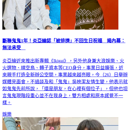
斷聯鬼鬼1年！炎亞綸認「被排擠」不回生日祝福 揭內幕：
無法承受
炎亞綸近來推出新專輯《Ikigai》，另外他身兼大浪娛樂、火
火選物、晴空鳥、轉子資本等CEO身分，事業日益擴張，近
來親手打造全新辦公空間，事業越來越亮眼，今（26）日舉辦
媒體見面會，不過談及和「鬼鬼」吳映潔友情生變，他表示就
如鬼鬼先前所說，「還是朋友，在心裡有個位子」，但他也坦
言鬼鬼現階段重心並不在我身上，雙方相處和原本感覺不一
樣。
娛樂