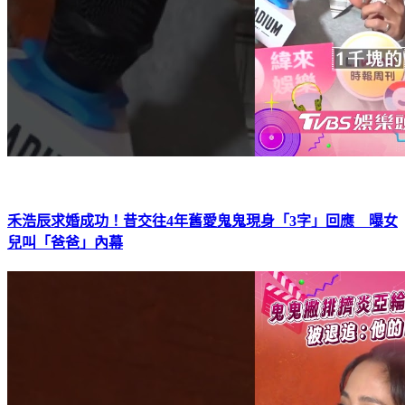
禾浩辰求婚成功！昔交往4年舊愛鬼鬼現身「3字」回應 曝女
兒叫「爸爸」內幕