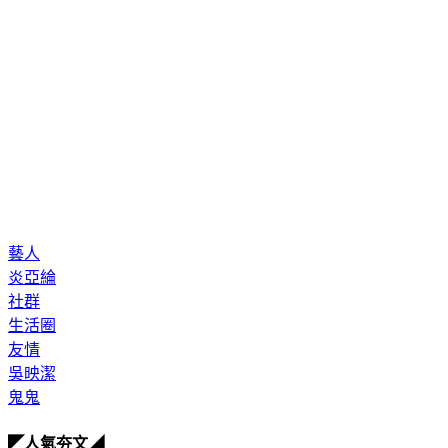
藝人
炎亞綸
社群
生活圈
友情
吳映潔
鬼鬼
◤人氣夯文◢