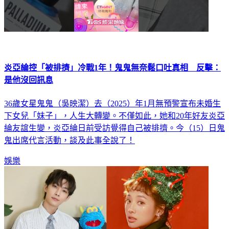
炎亞綸控「被排擠」冷戰1年！鬼鬼無奈鬆口吐真相 反擊：
是他沒回訊息
36歲女星鬼鬼（吳映潔）去（2025）年1月無預警宣布未婚生
下女兒「妹子」，人生大轉變。不僅如此，她和20年好友炎亞
綸友誼生變，炎亞綸日前受訪覺得自己被排擠。今（15）日鬼
鬼出席代言活動，談及此事全說了！
娛樂