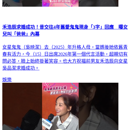
禾浩辰求婚成功！昔交往4年舊愛鬼鬼現身「3字」回應 曝女
兒叫「爸爸」內幕
女星鬼鬼（吳映潔）去（2025）年升格人母，當媽後她依舊青
春有活力，今（15）日出席2026年第一個代言活動，超親切有
問必答，臉上始終掛著笑容。也大方祝福前男友禾浩辰向女星
吳品潔求婚成功。
娛樂