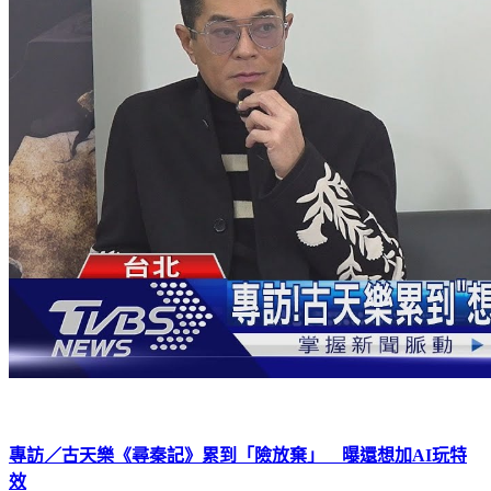
專訪／古天樂《尋秦記》累到「險放棄」 曝還想加AI玩特
效