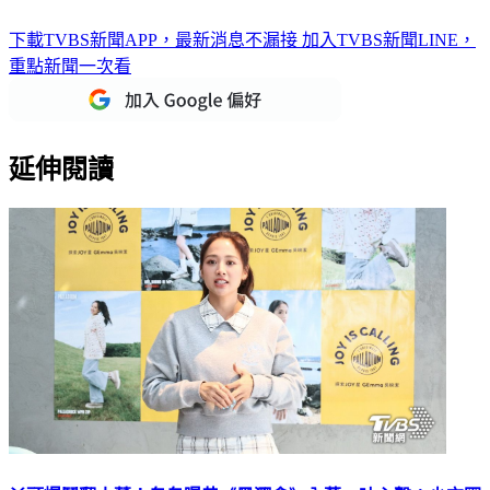
下載TVBS新聞APP，最新消息不漏接
加入TVBS新聞LINE，
重點新聞一次看
延伸閱讀
丫頭爆鬧翻小薰！鬼鬼曝昔《黑澀會》內幕 吐心聲：少交圈