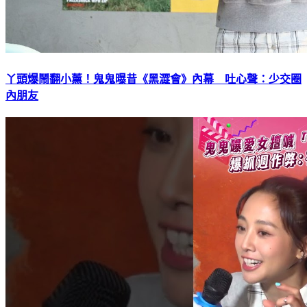
丫頭爆鬧翻小薰！鬼鬼曝昔《黑澀會》內幕 吐心聲：少交圈
內朋友