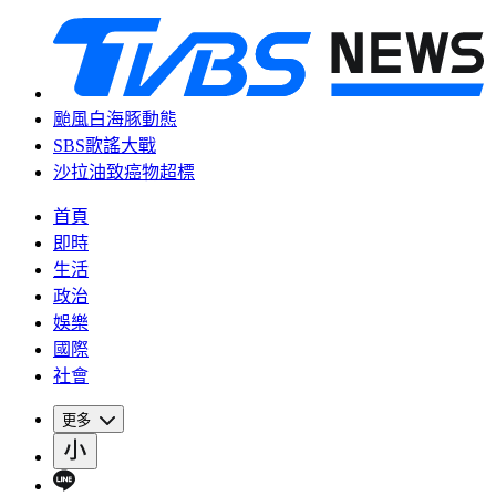
颱風白海豚動態
SBS歌謠大戰
沙拉油致癌物超標
首頁
即時
生活
政治
娛樂
國際
社會
更多