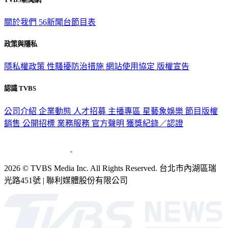
關於我們
56新聞台節目表
政策與隱私
隱私權政策
性騷擾防治措施
網站使用協定
版權宣告
認識 TVBS
公司介紹
企業動態
人才招募
主播專區
星藝象娛樂
節目版權
銷售
公開招標
業務服務
官方聲明
獲獎紀錄／認證
2026 © TVBS Media Inc. All Rights Reserved. 台北市內湖區瑞
光路451號 | 聯利媒體股份有限公司