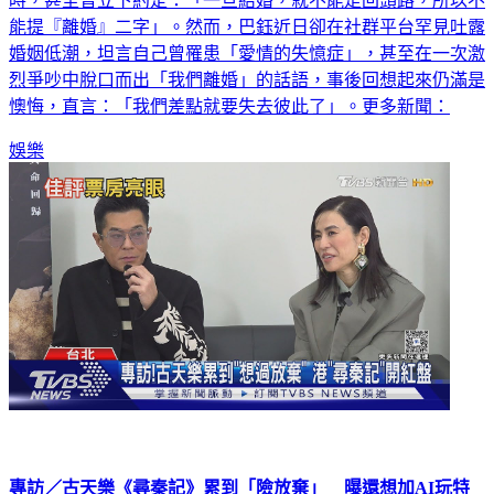
能提『離婚』二字」。然而，巴鈺近日卻在社群平台罕見吐露
婚姻低潮，坦言自己曾罹患「愛情的失憶症」，甚至在一次激
烈爭吵中脫口而出「我們離婚」的話語，事後回想起來仍滿是
懊悔，直言：「我們差點就要失去彼此了」。更多新聞：
娛樂
專訪／古天樂《尋秦記》累到「險放棄」 曝還想加AI玩特
效