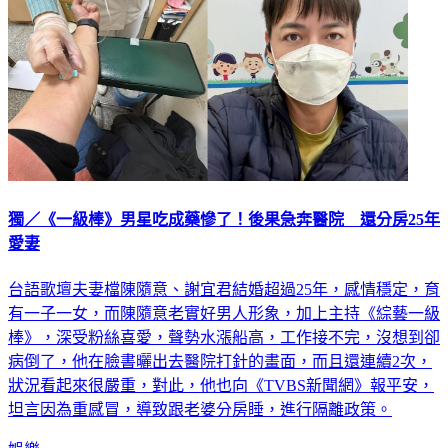
獨／《一級棒》男星吃成藥慘了！後果急奔醫院 還分房25年
愛妻
台語歌壇夫妻檔陳隨意、謝宜君結婚超過25年，感情穩定，育
有一子一女，而陳隨意老實好男人形象，加上主持《綜藝一級
棒》，深受粉絲喜愛，聲勢水漲船高，工作接不完，沒想到卻
病倒了，他在臉書曬出去醫院打針的畫面，而且還連續2次，
狀況看起來很嚴重，對此，他也向《TVBS新聞網》報平安，
坦言因為重感冒，導致跟老婆分房睡，進行隔離政策。
娛樂