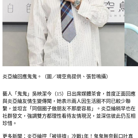
炎亞綸回應鬼鬼。（圖／晴空鳥提供、張哲鳴攝）
藝人「鬼鬼」吳映潔今（15）日出席媒體茶會，首度正面回應
與炎亞綸友情生變傳聞，她表示兩人因生活圈不同已較少聯
繫，並坦言「同個圈子做朋友不那麼容易」。炎亞綸稍早也在
社群發文，強調雙方都理性看待友情現況，並深信彼此仍互相
珍惜。
更多新聞：
炎亞綸控「被排擠」冷戰1年！鬼鬼無奈鬆口吐真
相　反擊：是他沒回訊息