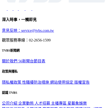
深入時事，一觸即見
意見反映：service@tvbs.com.tw
觀眾服務專線：02-2656-1599
TVBS新聞網
關於我們
56新聞台節目表
政策與隱私
隱私權政策
性騷擾防治措施
網站使用協定
版權宣告
認識 TVBS
公司介紹
企業動態
人才招募
主播專區
星藝象娛樂
節目版權銷售
公開招標
業務服務
官方聲明
獲獎紀錄／認證