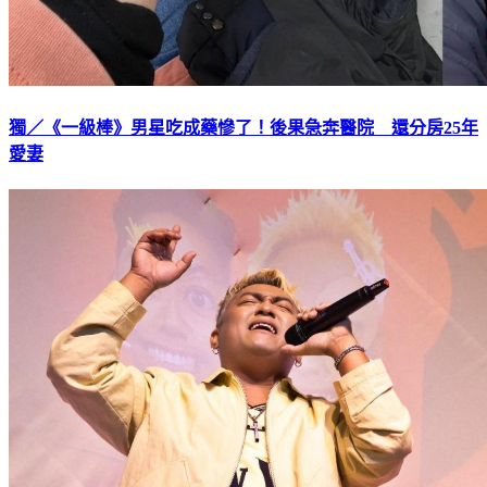
獨／《一級棒》男星吃成藥慘了！後果急奔醫院 還分房25年
愛妻