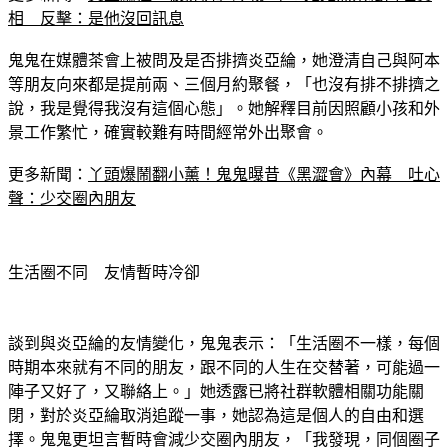
鬼鬼在媒體茶會上被問及是否排擠炎亞綸，她澄清自己與阿本
等朋友向來都是提前兩、三個月約聚餐，「也沒有排不排擠之
說，我是覺得我沒有這個心態」。她解釋目前因照顧小孩和外
景工作繁忙，確實較難有時間經常外出聚會。
更多新聞：
丫頭爆鬧翻小薰！鬼鬼曝昔《黑澀會》內幕　吐心
聲：少交圈內朋友
生活圈不同　友情暫時冷卻
談到與炎亞綸的友情變化，鬼鬼表示：「生活圈不一樣，每個
時期本來就有不同的朋友，跟不同的人生在交替著，可能過一
陣子又好了，又聯絡上。」她透露已將社群軟體相關功能關
閉，對於炎亞綸取消追蹤一事，她認為這是個人的自由和選
擇。鬼鬼更坦言暫時會減少交圈內朋友，「我發現，同個圈子
做朋友，不那麼容易，很多細節要在意！」