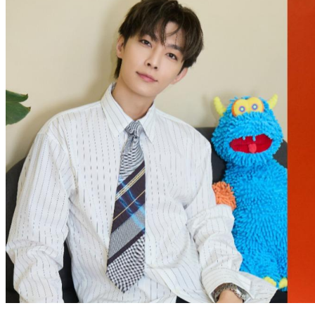
斷聯鬼鬼1年！炎亞綸認「被排擠」不回生日祝福 揭內幕：