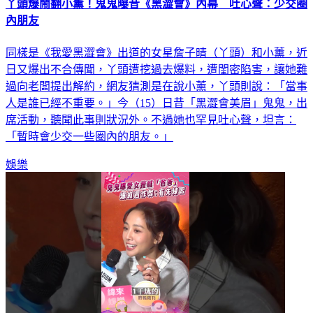
內朋友
同樣是《我愛黑澀會》出道的女星詹子晴（丫頭）和小薰，近
日又爆出不合傳聞，丫頭遭挖過去爆料，遭閨密陷害，讓她難
過向老闆提出解約，網友猜測是在說小薰，丫頭則說：「當事
人是誰已經不重要。」今（15）日昔「黑澀會美眉」鬼鬼，出
席活動，聽聞此事則狀況外。不過她也罕見吐心聲，坦言：
「暫時會少交一些圈內的朋友。」
娛樂