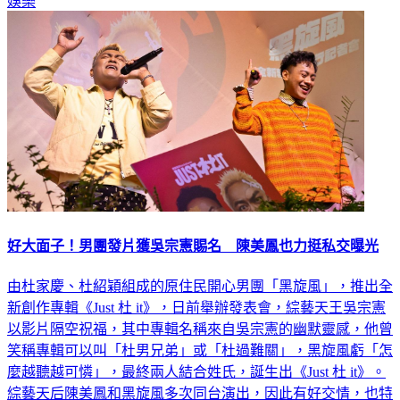
好大面子！男團發片獲吳宗憲賜名 陳美鳳也力挺私交曝光
由杜家慶、杜紹穎組成的原住民開心男團「黑旋風」，推出全
新創作專輯《Just 杜 it》，日前舉辦發表會，綜藝天王吳宗憲
以影片隔空祝福，其中專輯名稱來自吳宗憲的幽默靈感，他曾
笑稱專輯可以叫「杜男兄弟」或「杜過難關」，黑旋風虧「怎
麼越聽越可憐」，最終兩人結合姓氏，誕生出《Just 杜 it》。
綜藝天后陳美鳳和黑旋風多次同台演出，因此有好交情，也特
地祝福黑旋風，「流量爆棚圈粉無數，大紅大紫」。