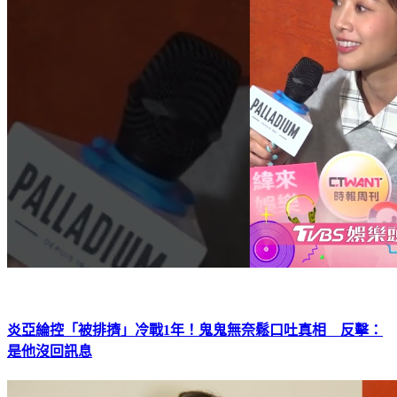
炎亞綸控「被排擠」冷戰1年！鬼鬼無奈鬆口吐真相 反擊：
是他沒回訊息