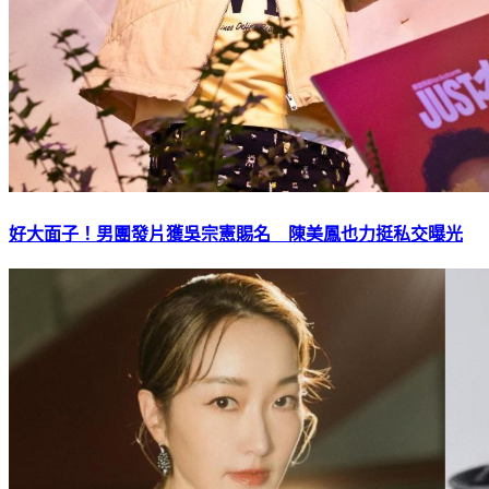
好大面子！男團發片獲吳宗憲賜名 陳美鳳也力挺私交曝光