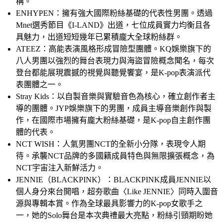
稱。
ENHYPEN：
擁有強大國際粉絲基礎的代表性男團。透過
Mnet選秀節目《I-LAND》出道，七位成員實力均衡且各
具魅力，出道短短幾年已累積龐大全球粉絲群。
ATEEZ：
高能表演風格形成冒險型團體。KQ娛樂旗下的
八人男團以強烈的舞台表現力與海盜冒險概念聞名，每次
登台都能展現震撼的視覺與聽覺饗宴，是K-pop表演派代
表團體之一。
Stray Kids：
以自製音樂與實驗音色為核心，確立創作者主
導的團體。JYP娛樂旗下的男團，成員主導音樂創作與製
作，在國際市場擁有龐大粉絲基礎，是K-pop自主創作團
體的代表。
NCT WISH：
人氣男團NCT的全新小分隊，表現令人期
待。承襲NCT品牌的多國籍成員特色與無限擴張概念，為
NCT宇宙注入新鮮活力。 
JENNIE（BLACKPINK）
：BLACKPINK成員JENNIE以
個人身分來台開唱，超夯歌曲〈Like JENNIE〉同時入圍音
源與專輯本賞。作為全球最具影響力的K-pop女歌手之
一，她的Solo舞台是本次典禮最大亮點，粉絲引頸期盼她