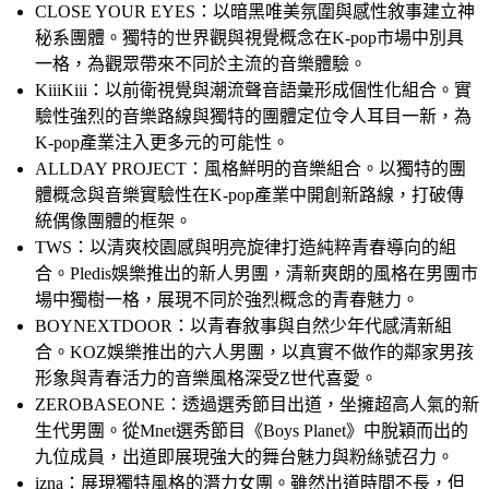
CLOSE YOUR EYES：
以暗黑唯美氛圍與感性敘事建立神
秘系團體。獨特的世界觀與視覺概念在K-pop市場中別具
一格，為觀眾帶來不同於主流的音樂體驗。
KiiiKiii：
以前衛視覺與潮流聲音語彙形成個性化組合。實
驗性強烈的音樂路線與獨特的團體定位令人耳目一新，為
K-pop產業注入更多元的可能性。
ALLDAY PROJECT：
風格鮮明的音樂組合。以獨特的團
體概念與音樂實驗性在K-pop產業中開創新路線，打破傳
統偶像團體的框架。
TWS：
以清爽校園感與明亮旋律打造純粹青春導向的組
合。Pledis娛樂推出的新人男團，清新爽朗的風格在男團市
場中獨樹一格，展現不同於強烈概念的青春魅力。
BOYNEXTDOOR：
以青春敘事與自然少年代感清新組
合。KOZ娛樂推出的六人男團，以真實不做作的鄰家男孩
形象與青春活力的音樂風格深受Z世代喜愛。
ZEROBASEONE：
透過選秀節目出道，坐擁超高人氣的新
生代男團。從Mnet選秀節目《Boys Planet》中脫穎而出的
九位成員，出道即展現強大的舞台魅力與粉絲號召力。
izna：
展現獨特風格的潛力女團。雖然出道時間不長，但