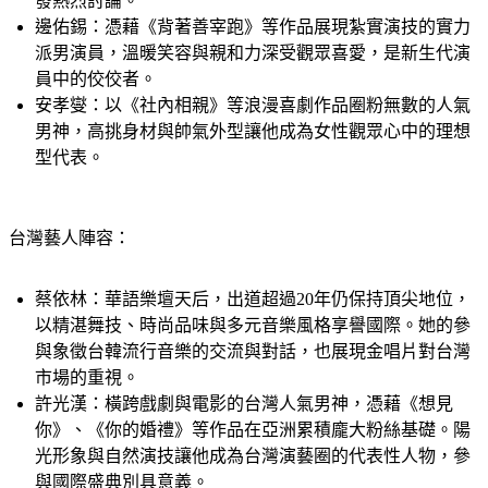
發熱烈討論。
邊佑錫：
憑藉《背著善宰跑》等作品展現紮實演技的實力
派男演員，溫暖笑容與親和力深受觀眾喜愛，是新生代演
員中的佼佼者。
安孝燮：
以《社內相親》等浪漫喜劇作品圈粉無數的人氣
男神，高挑身材與帥氣外型讓他成為女性觀眾心中的理想
型代表。
台灣藝人陣容：
蔡依林：
華語樂壇天后，出道超過20年仍保持頂尖地位，
以精湛舞技、時尚品味與多元音樂風格享譽國際。她的參
與象徵台韓流行音樂的交流與對話，也展現金唱片對台灣
市場的重視。
許光漢：
橫跨戲劇與電影的台灣人氣男神，憑藉《想見
你》、《你的婚禮》等作品在亞洲累積龐大粉絲基礎。陽
光形象與自然演技讓他成為台灣演藝圈的代表性人物，參
與國際盛典別具意義。