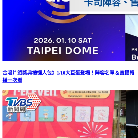
金唱片頒獎典禮懶人包》1/10大巨蛋登場！陣容名單＆直播轉
播一次看