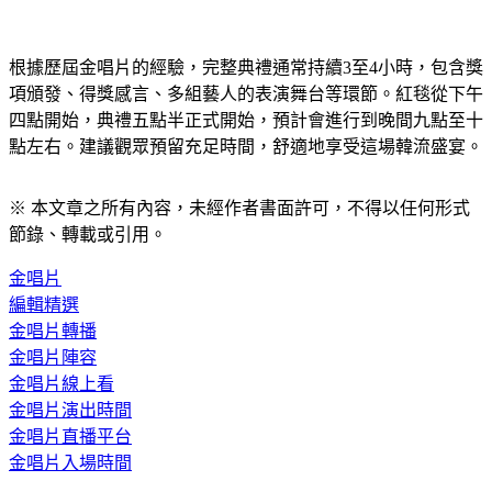
根據歷屆金唱片的經驗，完整典禮通常持續3至4小時，包含獎
項頒發、得獎感言、多組藝人的表演舞台等環節。紅毯從下午
四點開始，典禮五點半正式開始，預計會進行到晚間九點至十
點左右。建議觀眾預留充足時間，舒適地享受這場韓流盛宴。
※ 本文章之所有內容，未經作者書面許可，不得以任何形式
節錄、轉載或引用。
金唱片
編輯精選
金唱片轉播
金唱片陣容
金唱片線上看
金唱片演出時間
金唱片直播平台
金唱片入場時間