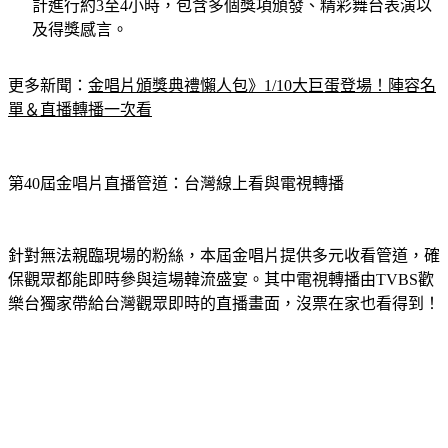
計進行約3至4小時，包含多個獎項頒發、精彩舞台表演以
及得獎感言。
更多新聞：
金唱片頒獎典禮懶人包》1/10大巨蛋登場！陣容名
單＆直播轉播一次看
第40屆金唱片直播管道：台灣線上看與電視轉播
針對無法親臨現場的粉絲，本屆金唱片提供多元收看管道，確
保觀眾都能即時參與這場韓流盛宴。其中電視轉播由TVBS歡
樂台獨家帶給台灣觀眾即時的直播畫面，沒票在家也看得到！