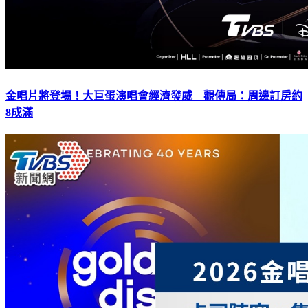
金唱片將登場！大巨蛋演唱會經濟發威 觀傳局：周邊訂房約
8成滿