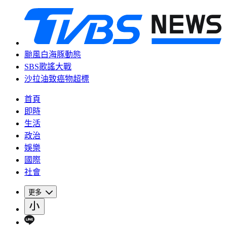
颱風白海豚動態
SBS歌謠大戰
沙拉油致癌物超標
首頁
即時
生活
政治
娛樂
國際
社會
更多