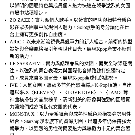
以鮮明的團體特色與成員個人魅力快速在競爭激烈的女團
市場中站穩腳步。
ZO ZAZZ：
實力派個人歌手。以紮實的唱功與獨特音樂色
彩在眾多團體中展現個人魅力，Solo歌手的身分讓他在舞
台上擁有更多創作自由度。
ARrC：
以未來潮流視覺具競爭力的新人組合。前衛的造型
設計與音樂風格吸引年輕世代目光，展現Kpop產業不斷創
新的活力。
LE SSERAFIM：
實力與話題兼具的女團，備受全球樂迷關
注。以強烈的舞台表現力與國際化音樂路線打造獨特定
位，成員來自多國背景，展現K-pop全球化的趨勢。
IVE：
人氣女團，憑藉多首熱門歌曲穩居K-Pop頂端。自出
道以來以〈ELEVEN〉、〈LOVE DIVE〉、〈I AM〉等
神曲橫掃各大音樂榜單，清新甜美的形象與強勁的團體實
力讓她們成為新世代女團的代表。
MONSTA X：
以力量系舞台與成熟性感色彩構築強勢男性
組合。Starship娛樂旗下的資深男團，出道多年仍保持強大
競爭力，以強烈的男性荷爾蒙魅力與爆發力十足的舞台著