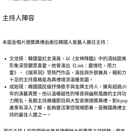
主持人陣容
本屆金唱片頒獎典禮由兩位韓國人氣藝人擔任主持：
文佳煐：
韓國當紅女演員，以《女神降臨》中的清純甜美
形象深受觀眾喜愛。她曾演出《Link：盡情吃，用力
愛》、《瑞草洞》等熱門作品，演技與外貌兼具，親和力
十足的主持風格能為典禮增添溫暖氛圍。
成始璄：
韓國國民級抒情歌手與金牌主持人，擁有超過20
年的演藝資歷。他以溫暖磁性的嗓音與幽默風趣的主持功
力聞名，長期主持廣播節目與大型音樂頒獎典禮，對Kpop
產業有深入了解，能夠靈活掌控現場節奏，是韓國典禮主
持的最佳人選之一。