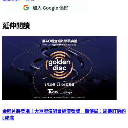
延伸閱讀
金唱片將登場！大巨蛋演唱會經濟發威 觀傳局：周邊訂房約
8成滿