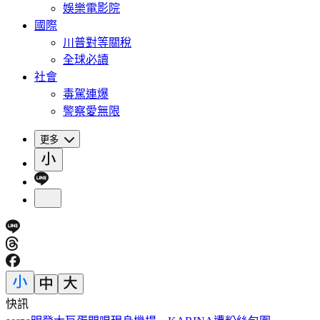
娛樂電影院
國際
川普對等關稅
全球必讀
社會
毒駕連爆
警察愛無限
更多
快訊