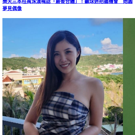
樂天三本柱禹洙漢喊話「最後合體」！籲球迷把握機會 她圓
夢見偶像