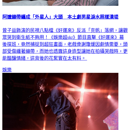
阿嬤繃帶纏成「外星人」大頭 本土劇男星淚水照樣潰堤
曾子益飾演的民視八點檔《好運來》反派「克帆」落網，讓觀
眾哭到衛生紙不夠用！《娛樂超skr》節目直擊《好運來》幕
後探班，竟然捕捉到超狂畫面，老戲骨謝瓊煖因劇情需要，頭
部受傷纏著繃帶，而她也透露這身造型讓她在拍攝哭戲時，更
能醞釀情緒，這背後的花絮實在太有料。
娛樂