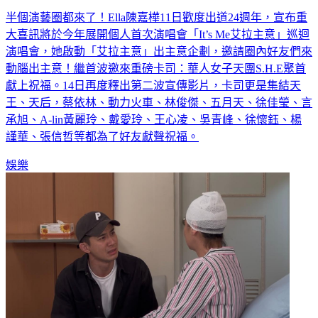
半個演藝圈都來了！Ella陳嘉樺11日歡度出道24週年，宣布重
大喜訊將於今年展開個人首次演唱會「It’s Me艾拉主意」巡迴
演唱會，她啟動「艾拉主意」出主意企劃，邀請圈內好友們來
動腦出主意！繼首波邀來重磅卡司：華人女子天團S.H.E聚首
獻上祝福。14日再度釋出第二波宣傳影片，卡司更是集結天
王、天后，蔡依林、動力火車、林俊傑、五月天、徐佳瑩、言
承旭、A-lin黃麗玲、戴愛玲、王心凌、吳青峰、徐懷鈺、楊
謹華、張信哲等都為了好友獻聲祝福。
娛樂