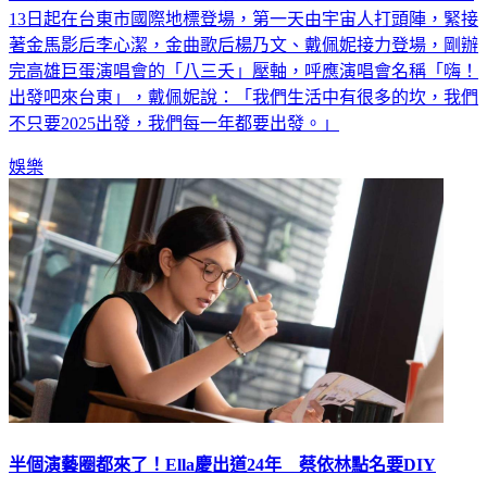
13日起在台東市國際地標登場，第一天由宇宙人打頭陣，緊接
著金馬影后李心潔，金曲歌后楊乃文、戴佩妮接力登場，剛辦
完高雄巨蛋演唱會的「八三夭」壓軸，呼應演唱會名稱「嗨！
出發吧來台東」，戴佩妮說：「我們生活中有很多的坎，我們
不只要2025出發，我們每一年都要出發。」
娛樂
半個演藝圈都來了！Ella慶出道24年 蔡依林點名要DIY