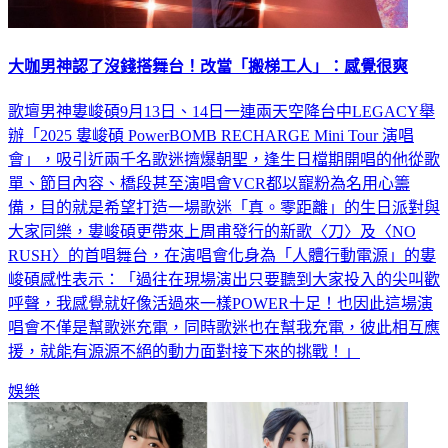
大咖男神認了沒錢搭舞台！改當「搬梯工人」：感覺很爽
歌壇男神婁峻碩9月13日、14日一連兩天空降台中LEGACY舉
辦「2025 婁峻碩 PowerBOMB RECHARGE Mini Tour 演唱
會」，吸引近兩千名歌迷擠爆朝聖，逢生日檔期開唱的他從歌
單、節目內容、橋段甚至演唱會VCR都以寵粉為名用心籌
備，目的就是希望打造一場歌迷「真。零距離」的生日派對與
大家同樂，婁峻碩更帶來上周甫發行的新歌〈刀〉及〈NO
RUSH〉的首唱舞台，在演唱會化身為「人體行動電源」的婁
峻碩感性表示：「過往在現場演出只要聽到大家投入的尖叫歡
呼聲，我感覺就好像活過來一樣POWER十足！也因此這場演
唱會不僅是幫歌迷充電，同時歌迷也在幫我充電，彼此相互應
援，就能有源源不絕的動力面對接下來的挑戰！」
娛樂