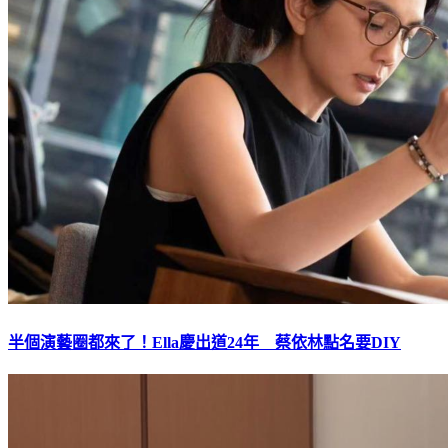
半個演藝圈都來了！Ella慶出道24年 蔡依林點名要DIY