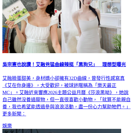
吳宗憲也說讚！艾融兇猛曲線辣挺「黑狗兄」 理想型曝光
艾融臉蛋甜美，身材嬌小卻擁有32D曲線，曾發行性感寫真
《艾在你身邊》，大受歡迎，被球迷暱稱為「樂天最正
MC」。艾融近來響應2026主題公益月曆《莎浪黑呦》，她說
自己雖然沒養過寵物，但一直很喜歡小動物，「就算不能親自
養，我也希望能透過參與浪浪活動，盡一份心力幫助牠們。」
更多新聞：
娛樂