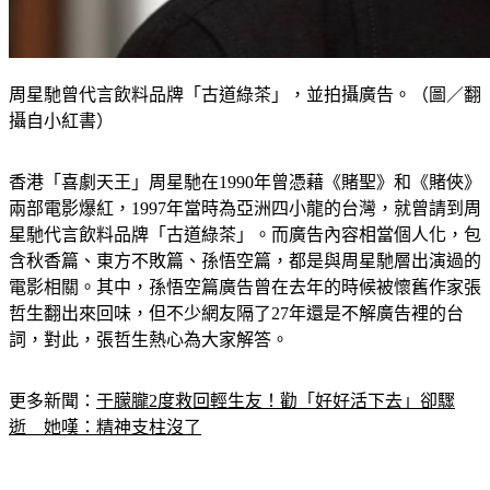
周星馳曾代言飲料品牌「古道綠茶」，並拍攝廣告。（圖／翻
攝自小紅書）
香港「喜劇天王」周星馳在1990年曾憑藉《賭聖》和《賭俠》
兩部電影爆紅，1997年當時為亞洲四小龍的台灣，就曾請到周
星馳代言飲料品牌「古道綠茶」。而廣告內容相當個人化，包
含秋香篇、東方不敗篇、孫悟空篇，都是與周星馳層出演過的
電影相關。其中，孫悟空篇廣告曾在去年的時候被懷舊作家張
哲生翻出來回味，但不少網友隔了27年還是不解廣告裡的台
詞，對此，張哲生熱心為大家解答。
更多新聞：
于朦朧2度救回輕生友！勸「好好活下去」卻驟
逝　她嘆：精神支柱沒了