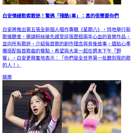
白安情緒勒索歌迷！驚遇「殘酷1事」：真的很需要你們
白安將推出第五張全新個人唱作專輯《星期八》，特地舉行新
歌搶聽會，邀請粉絲搶先感受這張歷經兩年心血的音樂作品，
並向所有歌迷，介紹每首歌的創作理念與背後故事，還貼心準
備搭配每首歌曲的餐點，希望與大家一起在週末下午「野
餐」，白安更興奮地表示：「你們是全世界第一批聽到我的歌
的人！」
娛樂