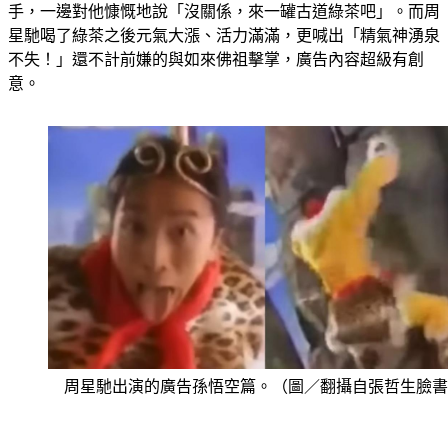
手，一邊對他慷慨地說「沒關係，來一罐古道綠茶吧」。而周
星馳喝了綠茶之後元氣大漲、活力滿滿，更喊出「精氣神湧泉
不失！」還不計前嫌的與如來佛祖擊掌，廣告內容超級有創
意。
周星馳出演的廣告孫悟空篇。（圖／翻攝自張哲生臉書