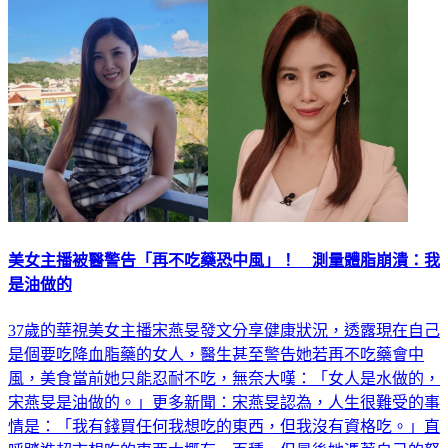
美女主播被醫警告「再不吃藥恐中風」！ 測量體脂崩潰：我
是油做的
37歲的華視美女主播宋燕旻發文分享健康狀況，透露現在自己
是個要吃降血脂藥的女人，醫生甚至警告她若再不吃藥會中
風，美食當前她只能忍耐不吃，無奈大嘆：「女人是水做的，
宋燕旻是油做的。」更多新聞：宋燕旻認為，人生很難受的事
情是：「我有錢買任何我想吃的東西，但我沒有資格吃。」直