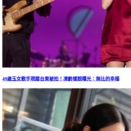
49歲玉女歌手現蹤台東被拍！凍齡樣貌曝光：無比的幸福