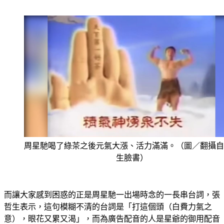
周星馳喝了綠茶之後元氣大漲、活力滿滿。（圖／翻攝自
生臉書）
而讓大家感到困惑的正是周星馳一出場時念的一長串台詞，張
哲生表示，這句模糊不清的台詞是「打這個頭（白費力氣之
意），眼花又累又渴」，而為廣告配音的人是星爺的御用配音