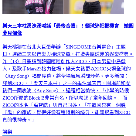
樂天三本柱禹洙漢喊話「最後合體」！籲球迷把握機會 她圓
夢見偶像
樂天桃猿在台北大巨蛋舉辦「SINGDOME音樂電台」主題
日，連續三天以音樂與棒球交織，打造專屬球迷的娛樂盛典。
昨（13）日邀請到韓國嘻哈創作人ZICO、日本男星中島健
人，及歌手Marz23接力登場，樂天女孩更以ZICO火遍全球的
〈Any Song〉揭開序幕，將全場氣氛瞬間炒熱。更多新聞：
談到ZICO，「樂天三本柱」之一的禹洙漢表示，開場前和女
孩們一同表演〈Any Song〉，過程相當愉快，「小學的時候
ZICO所屬的Block B非常有名，所以勾起了童年回憶。」而
ZICO的本名「禹智皓」與自己同姓，「在韓國只有一個姓
『禹』的家族，覺得好像有種特別的緣分，能親眼看到ZICO
真的很神奇。」
娛樂