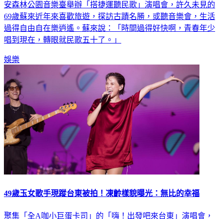
安森林公園音樂臺舉辦「搭捷運聽民歌」演唱會，許久未見的
69歲蘇來近年來喜歡旅遊，探訪古蹟名勝，或聽音樂會，生活
過得自由自在樂逍遙。蘇來說：「時間過得好快啊，青春年少
唱到現在，轉眼就民歌五十了。」
娛樂
49歲玉女歌手現蹤台東被拍！凍齡樣貌曝光：無比的幸福
聚集「全A咖小巨蛋卡司」的「嗨！出發吧來台東」演唱會，