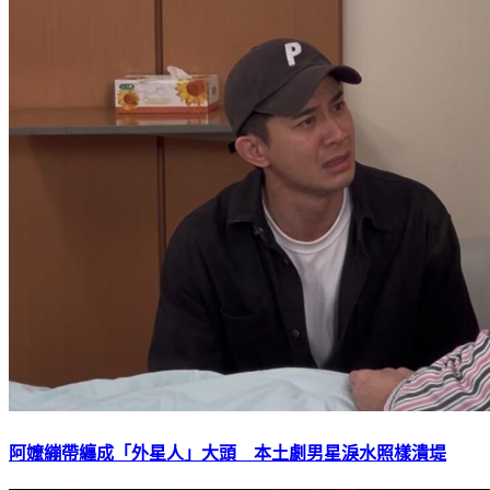
阿嬤繃帶纏成「外星人」大頭 本土劇男星淚水照樣潰堤