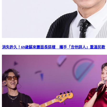
消失許久！69歲蘇來露面長這樣 攜手「吉他詩人」重溫民歌