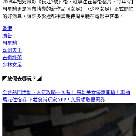
2008年拍完電影《長江7號》後，就專注在幕後製片，今年3月
周星馳更是宣布執導的新作品《女足》（少林女足）正式開拍
的好消息，讓許多影迷都相當期待周星馳在電影中客串。
香港
廣告
周星馳
喜劇天王
古道綠茶
少林女足
◤放假去哪玩？◢
全台熱門活動、人氣攻略一次看！
高雄美食優惠開搶！再抽
萬元住宿券
下載食尚玩家APP！免費領取優惠券