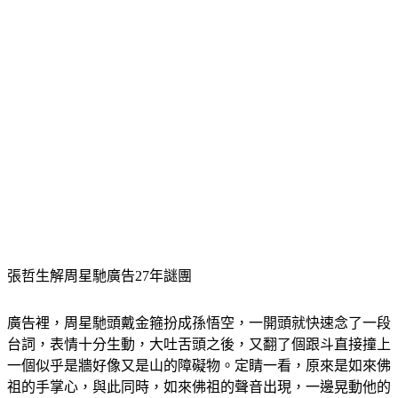
張哲生解周星馳廣告27年謎團
廣告裡，周星馳頭戴金箍扮成孫悟空，一開頭就快速念了一段
台詞，表情十分生動，大吐舌頭之後，又翻了個跟斗直接撞上
一個似乎是牆好像又是山的障礙物。定睛一看，原來是如來佛
祖的手掌心，與此同時，如來佛祖的聲音出現，一邊晃動他的