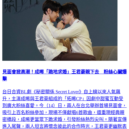
見面會掀高潮！成晞「跪地求婚」王君豪親下去 粉絲心臟爆
擊
台日合資BL劇《秘密關係 Secret Lover》自上線以來人氣飆
升，主演成晞與王君豪組成的「拓晞CP」因劇中甜蜜互動受
到廣大粉絲喜愛。今（14）日，兩人在台北舉辦首場見面會，
吸引上百名粉絲參加，現場不僅獻唱6首歌曲，還重現經典親
密橋段，成晞更當眾下跪求婚，引發粉絲熱烈尖叫。隨著宣傳
進入尾聲，兩人坦言將懷念彼此的合作時光，王君豪更幽默表