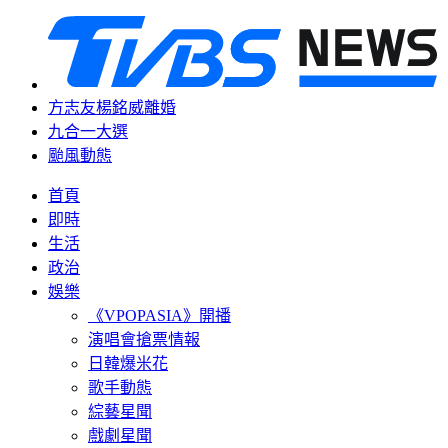
方志友楊銘威離婚
九合一大選
颱風動態
首頁
即時
生活
政治
娛樂
《VPOPASIA》開播
演唱會搶票情報
日韓爆米花
歌手動態
綜藝星聞
戲劇星聞