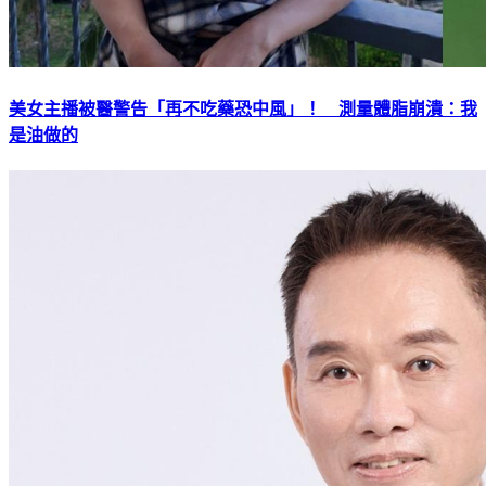
美女主播被醫警告「再不吃藥恐中風」！ 測量體脂崩潰：我
是油做的