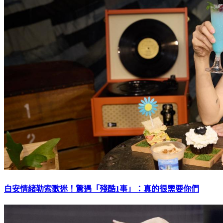
白安情緒勒索歌迷！驚遇「殘酷1事」：真的很需要你們