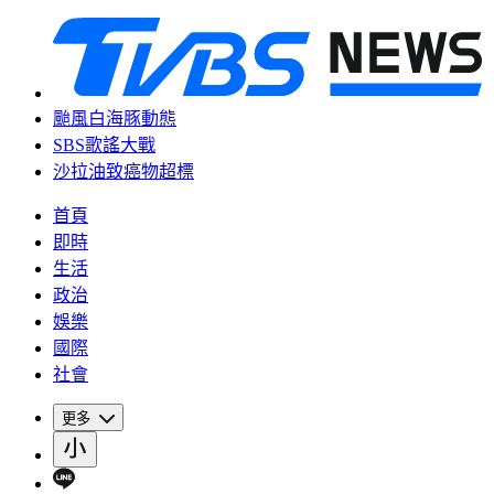
颱風白海豚動態
SBS歌謠大戰
沙拉油致癌物超標
首頁
即時
生活
政治
娛樂
國際
社會
更多