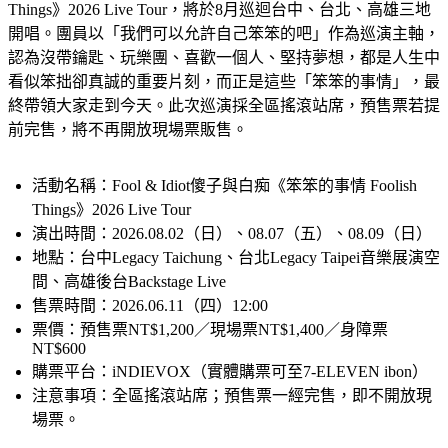
台灣獨立樂團傻子與白痴宣布展開《笨笨的事情 Foolish 
Things》2026 Live Tour，將於8月巡迴台中、台北、高雄三地
開唱。團員以「我們可以允許自己笨笨的吧」作為巡演主軸，
認為沒帶鑰匙、玩樂團、喜歡一個人、堅持夢想，都是人生中
看似笨拙卻真誠的重要片刻，而正是這些「笨笨的事情」，最
終帶領大家走到今天。此次巡演採全區搖滾站席，預售票若提
前完售，將不再開放現場票販售。
活動名稱：Fool & Idiot傻子與白痴《笨笨的事情 Foolish 
Things》2026 Live Tour
演出時間：2026.08.02（日）、08.07（五）、08.09（日）
地點：台中Legacy Taichung、台北Legacy Taipei音樂展演空
間、高雄後台Backstage Live
售票時間：2026.06.11（四）12:00
票價：預售票NT$1,200／現場票NT$1,400／身障票
NT$600
購票平台：iNDIEVOX（實體購票可至7-ELEVEN ibon）
注意事項：全區搖滾站席；預售票一經完售，即不開放現
場票。