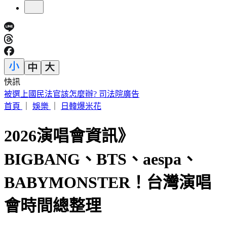
快訊
兩個月前才訪問！天下創辦人高希均辭世 盛治仁悼：觀念救
國
首頁
｜
娛樂
｜
日韓爆米花
2026演唱會資訊》
BIGBANG、BTS、aespa、
BABYMONSTER！台灣演唱
會時間總整理